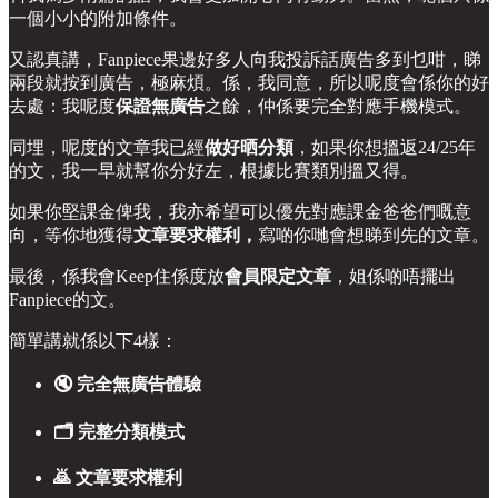
一個小小的附加條件。
又認真講，Fanpiece果邊好多人向我投訴話廣告多到乜咁，睇
兩段就按到廣告，極麻煩。係，我同意，所以呢度會係你的好
去處：我呢度
保證無廣告
之餘，仲係要完全對應手機模式。
同埋，呢度的文章我已經
做好晒分類
，如果你想搵返24/25年
的文，我一早就幫你分好左，根據比賽類別搵又得。
如果你堅課金俾我，我亦希望可以優先對應課金爸爸們嘅意
向，等你地獲得
文章要求權利，
寫啲你哋會想睇到先的文章。
最後，係我會Keep住係度放
會員限定文章
，姐係啲唔擺出
Fanpiece的文。
簡單講就係以下4樣：
🔇 完全無廣告體驗
🗂 完整分類模式
🙇 文章要求權利