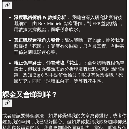
深度戰術拆解 & 數據分析
： 我哋會深入研究比賽背後
嘅細節，由 Box Midfield 點樣運作，到 FFP 盤數點計，
用數據支撐觀點，而唔係齋吹水。
真正嘅球迷視角與聲音
：贏波我哋一齊 high，輸波我哋
照樣搵「死因」！呢度冇公關稿，只有最真實、有時甚
至係刻薄嘅球迷心聲。
唔止係車路士，仲有球壇「花生」
：雖然我哋嘅根係車
路士，但我哋亦都熱衷於分析球壇嘅焦點大戰同熱門話
題。想知 Big 6 對手點解會輸波？呢度有你想要嘅「死
因研究」同埋「球壇風向室」等等嘅花生區。
課金又會睇到咩？
或者應該要轉個講法，如果你覺得我的文章寫得幾好，或者你
鍾意我的筆觸，我已經好開心。但如果你想請我飲杯咖啡俾燃
料我寫多兩篇的話，我會更加開心同有動力。當然，呢個只係