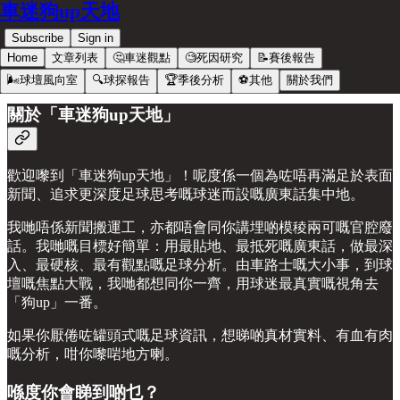
車迷狗up天地
Subscribe
Sign in
Home
文章列表
🤔車迷觀點
🧐死因研究
📝賽後報告
🌬️球壇風向室
🔍球探報告
🏆季後分析
⚽️其他
關於我們
關於「車迷狗up天地」
歡迎嚟到「車迷狗up天地」！呢度係一個為咗唔再滿足於表面
新聞、追求更深度足球思考嘅球迷而設嘅廣東話集中地。
我哋唔係新聞搬運工，亦都唔會同你講埋啲模稜兩可嘅官腔廢
話。我哋嘅目標好簡單：用最貼地、最抵死嘅廣東話，做最深
入、最硬核、最有觀點嘅足球分析。由車路士嘅大小事，到球
壇嘅焦點大戰，我哋都想同你一齊，用球迷最真實嘅視角去
「狗up」一番。
如果你厭倦咗罐頭式嘅足球資訊，想睇啲真材實料、有血有肉
嘅分析，咁你嚟啱地方喇。
喺度你會睇到啲乜？