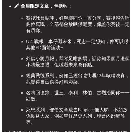
🖋 會員限定文章，
包括咗：
賽後球員點評，好與壞同你一齊分享，賽後報告唔
夠位寫嘅，全部都會放晒係呢度，保證你賽後一定
有嘢睇。
U21戰報，車仔嘅未來，死忠一定想知，仲可以係
其他FD面前認叻~
外借小將月報，我睇足咁多場，話你知果個月邊個
小將最搶眼，佢哋嘅未來會係點。
經典戰役系列，例如已經出咗街嘅12年歐聯決賽，
我覺得自己寫得好精彩架。
名將回憶錄，世三、泰利、林伯、古烈治同你一一
細數。
死忠系列，部份文章放去Fanpiece無人睇，不如放
係度益大家，例如車仔歷史系列，球會內部嘢等
等。