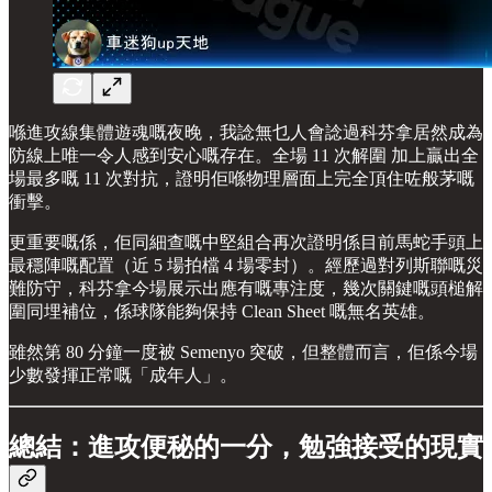
喺進攻線集體遊魂嘅夜晚，我諗無乜人會諗過科芬拿居然成為
防線上唯一令人感到安心嘅存在。全場 11 次解圍 加上贏出全
場最多嘅 11 次對抗，證明佢喺物理層面上完全頂住咗般茅嘅
衝擊。
更重要嘅係，佢同細查嘅中堅組合再次證明係目前馬蛇手頭上
最穩陣嘅配置（近 5 場拍檔 4 場零封）。經歷過對列斯聯嘅災
難防守，科芬拿今場展示出應有嘅專注度，幾次關鍵嘅頭槌解
圍同埋補位，係球隊能夠保持 Clean Sheet 嘅無名英雄。
雖然第 80 分鐘一度被 Semenyo 突破，但整體而言，佢係今場
少數發揮正常嘅「成年人」。
總結：進攻便秘的一分，勉強接受的現實