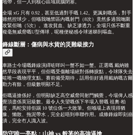
地帶，但一入到核心區域就腦閉塞。
全場 xG 只有 0.92，甚至低過對手嘅 1.42。更諷刺嘅係，對手
雖然控球少，但喺我哋禁區內嘅射門（8次）竟然多過我哋圍
攻緊佢哋（5次）。進攻貧血、缺乏滲透力，全場只係不斷重
複毫無威脅嘅U型傳球，呢種便秘感令球迷睇到嘔血。
鋒線斷層：傷病與水貨的災難級接力
車路士今場嘅鋒線演繹咗咩叫一蟹不如一蟹。正選嘅 戴納雖
然早段表現平平，但佢嘅受傷離場絕對係轉捩點，令球隊失去
咗唯一嘅物理支點。賽前備受期待，話用佢好過用戴納嘅古爾
勤力有餘，但級數明顯不足。
佢嘅逼搶係好，但明顯缺乏高空威脅同射門觸覺，今場俾人感
覺頂盡係英冠級數。最令人失望嘅係下半場入替嘅 祖奧·柏
度，馬蛇安排佢踢 10 號位係一大敗筆。佢喺場上表現得猶
豫、懶散、拖泥帶水，完全起唔到串聯作用。成條鋒線即刻崩
潰，完全冇人識入波。
防守唯一亮點：山神 vs 般茅的高強逼搶