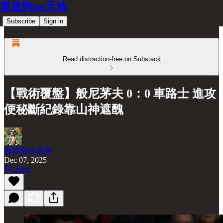
車迷狗up天地
Subscribe
Sign in
Read distraction-free on Substack
【戰術覆盤】般尼茅夫 0：0 車路士 進攻
便秘斷紀錄靠山神遮醜
車迷狗up天地
Dec 07, 2025
Listen