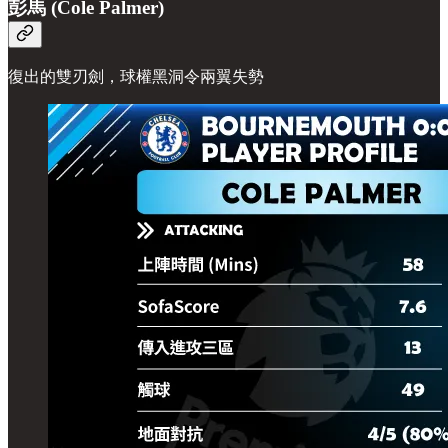
彭馬 (Cole Palmer)
復出的雙刃劍，球權黑洞令兩翼失勢