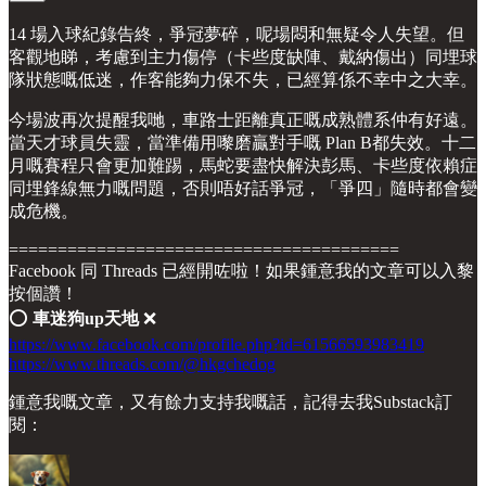
14 場入球紀錄告終，爭冠夢碎，呢場悶和無疑令人失望。但
客觀地睇，考慮到主力傷停（卡些度缺陣、戴納傷出）同埋球
隊狀態嘅低迷，作客能夠力保不失，已經算係不幸中之大幸。
今場波再次提醒我哋，車路士距離真正嘅成熟體系仲有好遠。
當天才球員失靈，當準備用嚟磨贏對手嘅 Plan B都失效。十二
月嘅賽程只會更加難踢，馬蛇要盡快解決彭馬、卡些度依賴症
同埋鋒線無力嘅問題，否則唔好話爭冠，「爭四」隨時都會變
成危機。
========================================
Facebook 同 Threads 已經開咗啦！如果鍾意我的文章可以入黎
按個讚！
⭕️
車迷狗up天地
❌
https://www.facebook.com/profile.php?id=61566593983419
https://www.threads.com/@hkgchedog
鍾意我嘅文章，又有餘力支持我嘅話，記得去我Substack訂
閱：