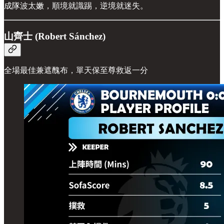
成隊波太嫩，順境就識踢，逆境就迷失。
山齊士 (Robert Sánchez)
全場最佳兼遮醜布，單天保至尊救返一分