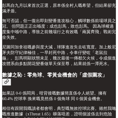
彭馬自九月以來首次正選，原本係全村人嘅希望，但結果卻充
滿矛盾。
無可否認，佢一復出即刻變番進攻核心，觸球數係前場球員之
冠。 但問題正正出喺度：成也彭馬，敗也彭馬。 因為球權過
度集中喺中路，導致之前幾場行之有效嘅「兩翼齊飛」戰術完
全失效。
尼圖同加拿祖嘅參與度大減，球隊進攻失去咗寬度。加上般尼
茅夫防守紀律極佳，一早封死中路，令車仔變咗「老鼠拉
龜」。彭馬明顯狀態未足，幾次最後一傳都欠火候，令成個進
攻體系由多點開花變番做單天保至尊，結果就係一潭死水。
數據之恥：零角球、零黃金機會的「虛假圍攻」
如果話 0-0 係悶局，咁背後嘅數據簡直係令人絕望。擁有
60.4% 控球率 換來嘅竟然係 0 個角球 同 0 個黃金機會。
相信有跟開我嘅讀者都會明，典型嘅無效控球比賽。雖然我哋
嘅推進數據（xThreat 1.65）睇落唔差，證明個波係去到危險