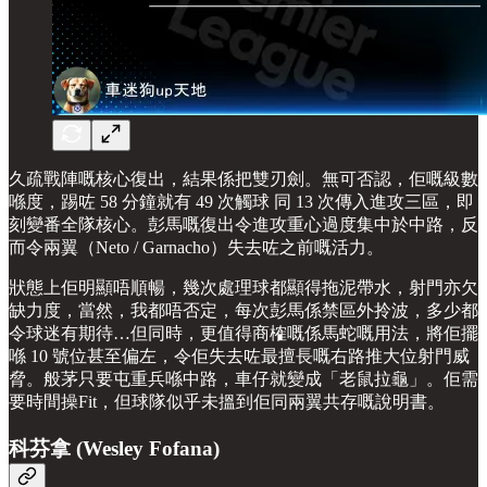
久疏戰陣嘅核心復出，結果係把雙刃劍。無可否認，佢嘅級數
喺度，踢咗 58 分鐘就有 49 次觸球 同 13 次傳入進攻三區，即
刻變番全隊核心。彭馬嘅復出令進攻重心過度集中於中路，反
而令兩翼（Neto / Garnacho）失去咗之前嘅活力。
狀態上佢明顯唔順暢，幾次處理球都顯得拖泥帶水，射門亦欠
缺力度，當然，我都唔否定，每次彭馬係禁區外拎波，多少都
令球迷有期待…但同時，更值得商榷嘅係馬蛇嘅用法，將佢擺
喺 10 號位甚至偏左，令佢失去咗最擅長嘅右路推大位射門威
脅。般茅只要屯重兵喺中路，車仔就變成「老鼠拉龜」。佢需
要時間操Fit，但球隊似乎未搵到佢同兩翼共存嘅說明書。
科芬拿 (Wesley Fofana)