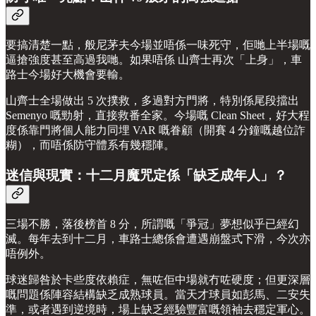
要搞清楚一點，般尼茅夫今場並唔係一味死守，佢哋上半場嘅
逼搶強度甚至高過我哋。如果唔係 山齊士再次「上身」，車
路士今場好大機會要輸。
山齊士全場做出 5 次撲救，多過對方門將，特別係尾段擋出
Semenyo 嘅勁射，直接救番全家。今場嘅 Clean Sheet，好大程
度係靠門將個人能力同埋 VAR 嘅眷顧（開賽 4 分鐘嘅越位詐
糊），而唔係防守體系有幾穩陣。
迷信與現實：十二月魔咒定係「缺乏成年人」？
三場不勝，落後榜首 8 分，所謂嘅「爭冠」夢想似乎已經幻
滅。每年去到十二月，車路士總係會遭遇崩盤式下滑，今次亦
唔例外。
球迷歸咎於卡些度依賴症，無咗佢中場就冇咗硬度；但更深層
嘅問題係陣容結構缺乏成熟球員。當天才球員如彭馬、二安失
準，或者遇到逆境時，場上缺乏經驗豐富嘅領袖去穩定軍心。