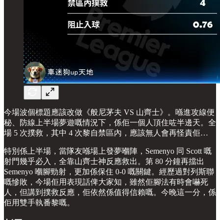
今場波個標題應該改做《般尼茅夫 VS 山齊士》。喺進攻線便
秘、防線上半場夢遊嘅情況下，係佢一個人頂住咗半邊天。全
場 5 次撲救，其中 4 次黎自禁區內，應該無人會再怪責佢…
特別係上半場，當隊友喺場上發夢嗰陣，Semenyo 同 Scott 嘅
射門幾乎必入，全靠山齊士神反應救出。第 80 分鐘再擋出
Semenyo 嗰腳勁射，更加係保住 0-0 嘅關鍵。經歷過對列斯聯
嘅慘敗，今場佢用表現話俾大家知，雖然佢腳法有時會嚇死
人，但講到撲救反應，佢依然係值得信賴嘅。今晚這一分，係
佢用雙手執番黎嘅。