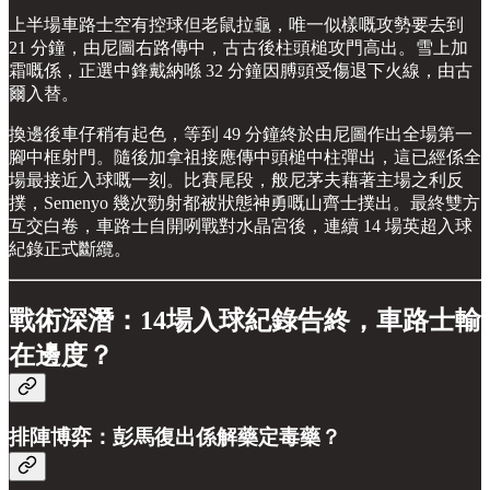
上半場車路士空有控球但老鼠拉龜，唯一似樣嘅攻勢要去到
21 分鐘，由尼圖右路傳中，古古後柱頭槌攻門高出。雪上加
霜嘅係，正選中鋒戴納喺 32 分鐘因膊頭受傷退下火線，由古
爾入替。
換邊後車仔稍有起色，等到 49 分鐘終於由尼圖作出全場第一
腳中框射門。隨後加拿祖接應傳中頭槌中柱彈出，這已經係全
場最接近入球嘅一刻。比賽尾段，般尼茅夫藉著主場之利反
撲，Semenyo 幾次勁射都被狀態神勇嘅山齊士撲出。最終雙方
互交白卷，車路士自開咧戰對水晶宮後，連續 14 場英超入球
紀錄正式斷纜。
戰術深潛：14場入球紀錄告終，車路士輸
在邊度？
排陣博弈：彭馬復出係解藥定毒藥？