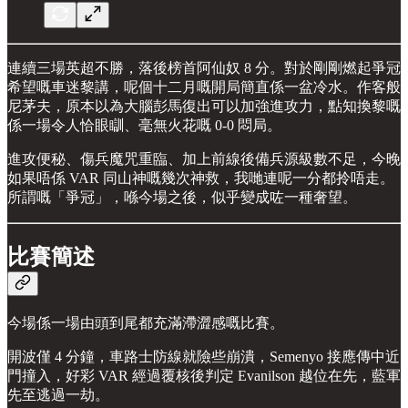
連續三場英超不勝，落後榜首阿仙奴 8 分。對於剛剛燃起爭冠
希望嘅車迷黎講，呢個十二月嘅開局簡直係一盆冷水。作客般
尼茅夫，原本以為大腦彭馬復出可以加強進攻力，點知換黎嘅
係一場令人恰眼瞓、毫無火花嘅 0-0 悶局。
進攻便秘、傷兵魔咒重臨、加上前線後備兵源級數不足，今晚
如果唔係 VAR 同山神嘅幾次神救，我哋連呢一分都拎唔走。
所謂嘅「爭冠」，喺今場之後，似乎變成咗一種奢望。
比賽簡述
今場係一場由頭到尾都充滿滯澀感嘅比賽。
開波僅 4 分鐘，車路士防線就險些崩潰，Semenyo 接應傳中近
門撞入，好彩 VAR 經過覆核後判定 Evanilson 越位在先，藍軍
先至逃過一劫。