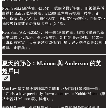
Noah Sadiki (新特蘭, ~£15M)： 呢個名最近好紅。佢被視為係
白禮頓 Baleba 嘅平民版。£1,500 萬左右有交易，後生、跑
得、肯做 Dirty Work。買佢返嚟，唔係要佢做核心，而係要佢
喺垃圾時間或者盃賽幫卡些度頂半場。
Kees Smit (AZ, ~£25M)： 另一個 19 歲神童。呢類收購符合新
班主口味：低風險、高升值潛力、即插即用做替補。 如果一
月真係有官宣，大家唔好期望係咩巨星，好大機會係呢類實用
型嘅「止咳藥」。
夏天的野心：Mainoo 與 Anderson 的英
超戶口
Matt Law 篇文最令我哋車迷O嘴嘅，係佢輕輕帶過嘅一句：
「Chelsea have previously shown an interest in Kobbie Mainoo (車
路士曾對 Mainoo 表示興趣)」。
雖然只係一句，但信息量極大。 大家都知曼聯依家咩環境，