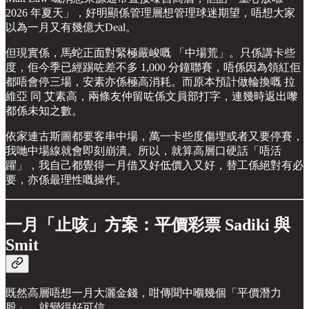
2026 年夏天」，好明顯係管理層想管理球迷期望，唔想大家
以為一月又有幾億大Deal。
但現實係，馬蛇正面對緊極嚴峻嘅 「中場荒」。只係講卡些
度，佢今季已經踢咗差不多 1,000 分鐘聯賽，唔係因為領紅佢
都唔會停三場，安素亦係極高消耗。而原本預計做輪換嘅 拉
維亞 同 艾素高，兩條友仲留咗係文員部打字，連幾時返出嚟
都係未知之數。
依家連古斯圖都要客串中場，萬一卡些度傷埋或者又要停賽，
我哋中場線就會即刻崩潰。所以，就算高層口硬話「唔活
躍」，我自己都覺得一月借又好低價入又好，替工係絕對有必
要，亦係最理性嘅操作。
一月「止咳」方案：平價彩票 Sadiki 與
Smit
既然高層唔想一月大灑金錢，咁傳聞中嗰幾個「平價潛力
股」，就變得好可信。