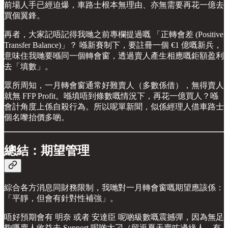
前場人手已經迫爆，車路士根本無理由、亦無需要再花一億去
買個翼鋒。
再者，大家記唔記得我哋之前專欄提過嘅 「正轉會差 (Positive
Transfer Balance)」？ 喺新賽制下，要註冊一個 €1 億嘅新兵，
意味住我哋要喺同一個轉會窗，透過賣人產生相應嘅鉅額盈利
去「填數」。
眾所周知，一月轉會窗通常好難賣人（多數係借），無得賣人
就無 FFP Profit。喺填唔到條數嘅情況下，再花一億買人？喺
會計角度上係自殺行為。所以呢單新聞，似係經理人借車路士
個名嚟抬價多啲。
總結：期望管理
綜合各方消息同財務限制，我哋對一月轉會窗嘅期望應該係：
「平靜，但會有針對性補強」。
唔好預期會有 明奈 或者 安達臣 呢啲級數嘅震撼彈，因為無足
夠嘅賣人收益去 Support 呢啲大刁（留返夏天賣咗邊緣人、有