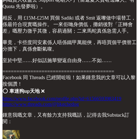
Quota 先發夢啦）。
相反，用 £15M-£25M 買個 Sadiki 或者 Smit 返嚟做中場替工，
係最符合現實嘅操作。 一來佢哋身價低，攤銷後對「正轉會
差」嘅壓力微乎其微，容易過關；二來馬蛇真係急需人手。
畢竟，卡些度同安素係人唔係鐵甲萬能俠，再唔買個平價替工
分擔下，真係會斷氣㗎。
至於中堅……好似話施華變返自由身……不如……
========================================
Facebook 同 Threads 已經開咗啦！如果鍾意我的文章可以入黎
按個讚！
⭕️
車迷狗up天地
❌
https://www.facebook.com/profile.php?id=61566593983419
https://www.threads.com/@hkgchedog
鍾意我嘅文章，又有餘力支持我嘅話，記得去我Substack訂
閱：