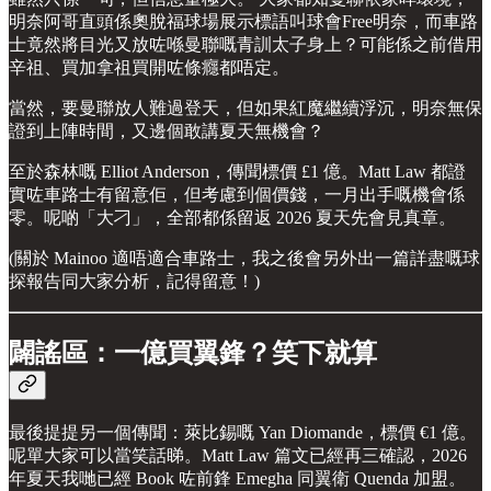
明奈阿哥直頭係奧脫福球場展示標語叫球會Free明奈，而車路
士竟然將目光又放咗喺曼聯嘅青訓太子身上？可能係之前借用
辛祖、買加拿祖買開咗條癮都唔定。
當然，要曼聯放人難過登天，但如果紅魔繼續浮沉，明奈無保
證到上陣時間，又邊個敢講夏天無機會？
至於森林嘅 Elliot Anderson，傳聞標價 £1 億。Matt Law 都證
實咗車路士有留意佢，但考慮到個價錢，一月出手嘅機會係
零。呢啲「大刁」，全部都係留返 2026 夏天先會見真章。
(關於 Mainoo 適唔適合車路士，我之後會另外出一篇詳盡嘅球
探報告同大家分析，記得留意！)
闢謠區：一億買翼鋒？笑下就算
最後提提另一個傳聞：萊比錫嘅 Yan Diomande，標價 €1 億。
呢單大家可以當笑話睇。Matt Law 篇文已經再三確認，2026
年夏天我哋已經 Book 咗前鋒 Emegha 同翼衛 Quenda 加盟。