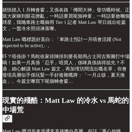
就快踏入 1 月轉會窗，又係各路「傳聞大神」發功嘅時候。正
當大家睇到眼花撩亂，一時話要買呢個神童，一時話要搶嗰個
球星，我哋車路士嘅御用 Tier 1 記者 Matt Law 琴日就出咗篇
文，一盤冷水照頭淋落嚟。
Matt Law 嘅標題好直白：「車路士預計一月唔會活躍 (Not
expected to be active)」。
吓？唔係掛？馬蛇依家排陣排到要長期用占士同古斯圖打中場
喎！如果一月真係「忍手」唔買人，係咪真係搞得掂先？不
過，細心解讀 Matt Law 篇文，再加埋坊間流出嘅名單，你會
發現高層似乎係玩緊一手好複雜嘅牌：「一月止咳，夏天換
血」。今篇文嚟寫下呢個轉會窗…
現實的殘酷：Matt Law 的冷水 vs 馬蛇的
中場荒
Matt Law 嘅消息來源通常直接嚟自高層，佢話「重心放喺