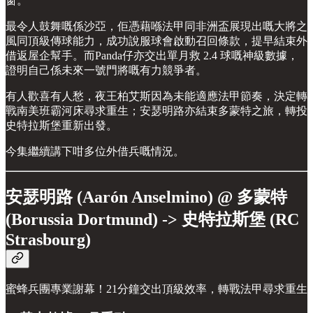
窗。
最令人鼓舞嘅係沙亞，佢憑藉喺法甲同非洲盃展現出嘅大將之
風同頂級傳球能力，成功說服球會啟動召回條款，提早結束外
借返屋企幫手。而Panda仔亦交出單月救 2.4 球嘅神級數據，
證明自己係未來一號門將嘅有力競爭者。
有人歡喜有人愁，夜王柏艾斯因為未能適應法甲節奏，決定轉
戰南美班霸河床尋求重生；安瑟明路亦結束多蒙特之旅，轉投
史特拉斯堡重新出發。
今集繼續講下咁多位外借兵嘅情況。
安瑟明路 (Aarón Anselmino) @ 多蒙特
(Borussia Dortmund) -> 史特拉斯堡 (RC
Strasbourg)
蜜蜂兵團專業謝幕！21分鐘交出頂級效率，轉戰法甲尋求重生