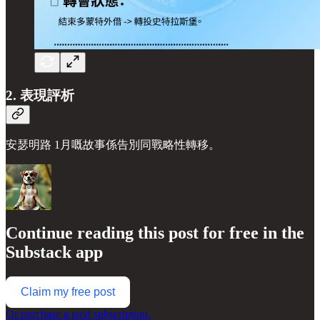
2. 表現評析
安瑟明路 1月嘅故事係告別同戰略性轉移。
Continue reading this post for free in the
Substack app
Claim my free post
Or purchase a paid subscription.