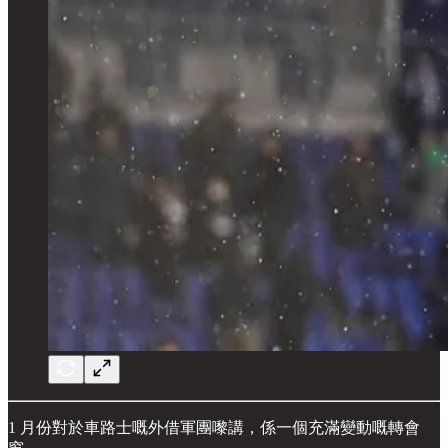
1 月份對於車路士嘅外借軍團嚟講，係一個充滿變動嘅轉會