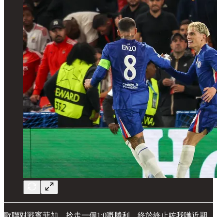
歐聯對戰賓菲加，拎走一個1:0嘅勝利，終於終止咗我哋近期