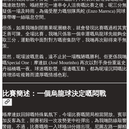
嘅連敗頹勢。喺經歷完一連串令人沮喪嘅比賽之後，呢三分無
疑係一場及時雨，為備受壓力嘅領隊馬蛇 (Enzo Maresca) 同球
隊帶嚟一絲喘息空間。
但係，如果我哋剝開賽果呢層糖衣，就會發現比賽嘅過程其實
乏善可陳。全場比賽，我哋只係靠一個幸運嘅烏龍球先能夠全
取三分，運動戰中面對對方嘅密集防守，我哋再次顯得束手無
策。
當然，呢場波嘅意義，遠不止於一場醜陋嘅勝利。佢更係我哋
嘅Special One：摩連奴 (José Mourinho) 再次以對手身份重返史
丹福橋嘅一夜。球迷嘅歌聲、場邊嘅互動，都為呢場沉悶嘅比
賽增添咗複雜而濃厚嘅情感色彩。
比賽簡述：一個烏龍球決定嘅悶戰
喺摩連奴回歸嘅特殊氣氛下，今場比賽嘅開局相當開放。賓菲
加反客為主，開賽初段一次攻勢更中柱彈出，為我哋防線敲響
警鐘。不過，比賽嘅唯一入球喺18分鐘出現。尼圖左路一腳精