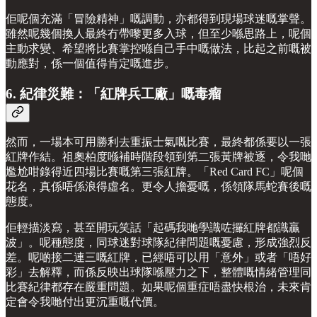
佢呢個充滿「冒險精神」嘅調動，亦都得到現場球迷嘅掌聲。
雖然呢幾個換人最終冇帶嚟更多入球，但至少喺思路上，呢個
主動求變、希望將比賽掌控喺自己手中嘅做法，比起之前嘅被
動應對，係一個值得肯定嘅進步。
6. 紀律災難：「紅牌兵工廠」嘅毒瘤
然而，一場本可用勝利去重振士氣嘅比賽，最終都係要以一張
紅牌作結。祖奧柏度喺補時階段領到第二張黃牌被逐，令我哋
尷尬咁錄得近四場比賽嘅第三張紅牌。「Red Card FC」呢個
花名，真係唔係浪得虛名。更令人擔憂嘅，係領隊馬蛇賽後嘅
態度。
佢輕描淡寫，甚至開玩笑話「起碼我哋學識咗攞紅牌都識贏
波」。呢種態度，同球迷對球隊紀律問題嘅憂慮，形成強烈反
差。呢啲接二連三嘅紅牌，已經唔可以用「意外」或者「唔好
彩」去解釋，而係反映出球隊喺壓力之下，整體嘅情緒管理同
比賽紀律都存在嚴重問題。如果呢個重症唔盡快根治，未來肯
定會令我哋付出更沉重嘅代價。