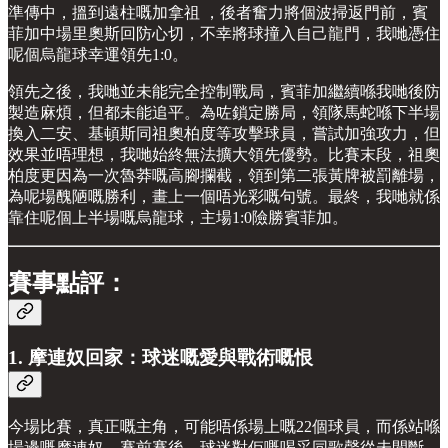
準傳中，搵到遠柱嘅加拿祖 ，後者奮力將個波掃返門前，賓
菲加中場里奧斯回防心切，不幸將球撞入自己龍門，我哋憑住
呢個烏龍球幸運領先1:0。
領先之後，我哋並未能完全控制戰局，賓菲加繼續喺我哋後防
製造麻煩，但都未能追平。為咗鎖定勝局，領隊馬蛇喺下半場
換入二安、基頓斯同祖奧柏度等攻擊球員，嘗試加強攻力，但
效果並唔理想，我哋始終無法擴大領先優勢。比賽末段，祖奧
柏度更因為一次魯莽嘅高腳攔截，領到第二張黃牌被罰離場，
為呢場醜陋嘅勝利，畫上一個唔光彩嘅句號。最終，我哋就係
靠住呢個上半場嘅烏龍球，主場1:0險勝賓菲加。
賽事點評：
1. 摩連奴回家：球迷嘅愛與戰術嘅恨
今場比賽，真正嘅主角，可能唔係場上嘅22個球員，而係站喺
場邊嘅摩連奴。賽前賽後，球迷對佢嘅喝采同歌聲從未間斷，