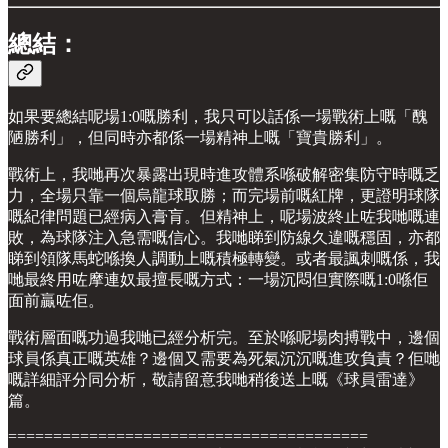
總結：
如果要總結呢場1:0嘅勝利，我只可以話係一場戰術上嘅「醜
陋勝利」，但同時亦都係一場精神上嘅「寶貴勝利」。
戰術上，我哋再次暴露出現時進攻體系喺破解密集防守時嘅乏
力，全場只靠一個烏龍球取勝；而完場前嘅紅牌，更證明球隊
嘅紀律問題已經病入膏肓。但精神上，呢場波終止咗我哋嘅連
敗，為球隊注入急需嘅信心。我哋睇到防線久違嘅穩固，亦都
睇到領隊馬蛇喺換人調動上嘅積極轉變。或者最諷刺嘅係，我
哋最終用咗摩連奴最擅長嘅方式：一場沉悶但實際嘅1:0喺佢
面前贏咗佢。
戰術層面嘅功過我哋已經分析完。至於喺呢場肉搏戰中，邊個
球員係真正嘅英雄？邊個又需要為死氣沉沉嘅進攻負責？佢哋
嘅詳細評分同分析，敬請留意我哋稍後送上嘅《球員雷達》
篇。
========================================