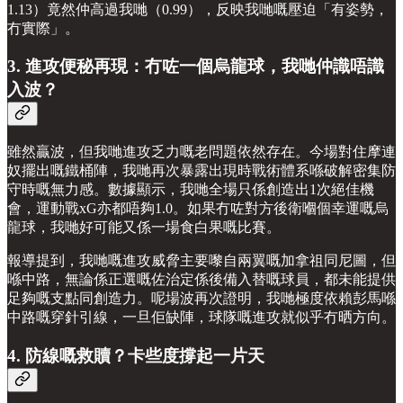
1.13）竟然仲高過我哋（0.99），反映我哋嘅壓迫「有姿勢，
冇實際」。
3. 進攻便秘再現：冇咗一個烏龍球，我哋仲識唔識
入波？
雖然贏波，但我哋進攻乏力嘅老問題依然存在。今場對住摩連
奴擺出嘅鐵桶陣，我哋再次暴露出現時戰術體系喺破解密集防
守時嘅無力感。數據顯示，我哋全場只係創造出1次絕佳機
會，運動戰xG亦都唔夠1.0。如果冇咗對方後衛嗰個幸運嘅烏
龍球，我哋好可能又係一場食白果嘅比賽。
報導提到，我哋嘅進攻威脅主要嚟自兩翼嘅加拿祖同尼圖，但
喺中路，無論係正選嘅佐治定係後備入替嘅球員，都未能提供
足夠嘅支點同創造力。呢場波再次證明，我哋極度依賴彭馬喺
中路嘅穿針引線，一旦佢缺陣，球隊嘅進攻就似乎冇晒方向。
4. 防線嘅救贖？卡些度撐起一片天