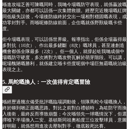
喺進攻端乏善可陳嘅同時，我哋今場嘅防守表現，就係贏波嘅
最大關鍵，亦都可以話係一次集體救贖。經歷完近幾場嘅紅牌
同低級失誤後，今場後防線終於交出一場相對穩固嘅表現，成
功零封對手。而喺呢條防線前面，企住嘅就係野獸級嘅卡些
度。
佢今場嘅表現，可以話係世界級。報導指出，佢係全場贏得最
多對抗（10次）、作出最多鏟斷（8次）嘅球員，甚至連創造
機會都係全隊最多（2次）。佢一個人，就撐起咗我哋成個中
場嘅防守硬度，多次將對方嘅攻勢瓦解於萌芽階段。可以講，
呢場醜陋嘅勝利，就係建立喺卡些度呢個中場巨無霸嘅統治級
表現之上。
5. 馬蛇嘅換人：一次值得肯定嘅冒險
喺經歷過幾次備受批評嘅臨場調動後，領隊馬蛇今場嘅換人，
終於睇到啲正面嘅思路。對比之前對白禮頓時，為咗防守而換
入後衛，最終反而導致崩盤；今次喺領先一球嘅情況下，佢選
擇喺下半場換入二安、基頓斯同祖奧柏度三位攻擊球員，意圖
好明顯，就係想用進攻去壓制對手，徹底殺死比賽。