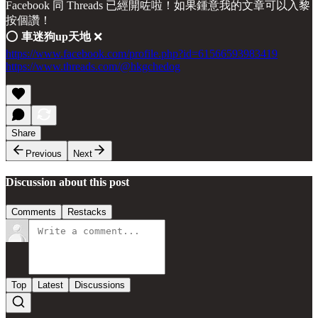
Facebook 同 Threads 已經開咗啦！如果鍾意我的文章可以入黎
按個讚！
⭕️
車迷狗up天地
❌
https://www.facebook.com/profile.php?id=61566593983419
https://www.threads.com/@hkgchedog
Share
Previous
Next
Discussion about this post
Comments
Restacks
Top
Latest
Discussions