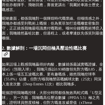
而佢亦都揮手、飛吻回應，賽後更講出「我屬於車路士歷史」
嘅感言。
呢啲畫面，都係我哋對一個輝煌時代嘅懷緬。但喺情感之外，
我哋亦都感受到戰術上嘅狠：佢為賓菲加打造嘅嗰套密集防
守，正正就係我哋最唔識應付嘅戰術。喺90分鐘嘅戰術博弈入
面，我哋雖然贏咗比數，但過程上，或者摩連奴先係笑到最後
嗰個。
2. 數據解剖：一場沉悶但極具壓迫性嘅比賽
如果話場上觀感我哋贏得好肉酸，數據就係最誠實嘅證據。全
場xG（預期入球），我哋只係以0.93稍微領先對方嘅0.85，基
本上係一場五五波嘅比賽。更有趣嘅係，雖然我哋控球率
（55.8%）佔優，但對方喺我哋禁區嘅觸球次數（25次）同深
入進攻次數（Deep Entries 12次）都比我哋多。
呢個證明我哋嘅控球，大部分時間都係無效馬蛇式嘅「U型足
球」。另一方面，我哋嘅高位壓迫數據（PPDA 5.5）極之亮
眼，證明球員態度積極，但對方嘅進攻威脅值（xThreat