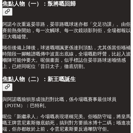
焦點人物（一）：叛將嘅回歸
阿諾今次重返晏菲路，晏菲路嘅球迷亦都「交足功課」。由佢
賽前熱身開始，每一次觸球、每一次鏡頭影到佢，全場都報以
巨大嘅噓聲。
喺佢後備上陣後，球迷嘅嘲諷更係達到頂點，尤其係當佢喺補
時階段一腳離譜嘅傳中波直出底線，全場嘅歡呼聲，比起入波
嗰陣可能仲要大。呢個畫面，似乎標誌住晏菲路球迷喺情感
上，已經同呢位「昔日太子」徹底切割。
焦點人物（二）：新王嘅誕生
與阿諾嘅狼狽形成強烈對比嘅，係今場嘅賽事最佳球員
（POTM）：巴特利。
呢位「新繼承人」今場嘅表現堪稱完美。佢喺防守端，將皇馬
嘅王牌雲尼素斯徹底鎖死，搞到對方要插水博十二碼；喺進攻
端，佢亦都敢於上前，令雲尼素斯要反過嚟防守佢。