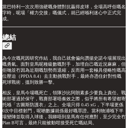
當巴特利一次次用強硬嘅身體對抗贏得皮球，全場高呼佢嘅名
字時，呢場「權力交接」嘅儀式，就已經喺利迷心中正式完
成。
總結
為今次嘅死因研究作結，我自己就會偏向讚揚史諾今場展現出
嘅勇氣。面對皇馬呢種級數嘅對手，加埋自己嘅近況麻麻，但
佢哋並冇因為近期嘅頹勢而退縮，反而用一套極具侵略性嘅高
位壓迫（PPDA 8.4）去主動挑戰對手，最終亦憑住針對性嘅
死球戰術，搵到致勝一擊。
相反，皇馬今場嘅死亡，領隊沙比阿朗素多少要負上責任。戰
術部署過於保守，戰賽部署唔奏效之際，似乎將所有希望都寄
托喺「古圖斯防護衣」之上。全場只得 0.45 xG，下半場更係
0次中目標射門，呢啲數據就係最好嘅罪證。當利物浦喺下半
場變陣並取得入球後，我睇唔到皇馬有任何應對，至少完全冇
Plan B可言，最終只能被動咁接受死亡嘅結局。