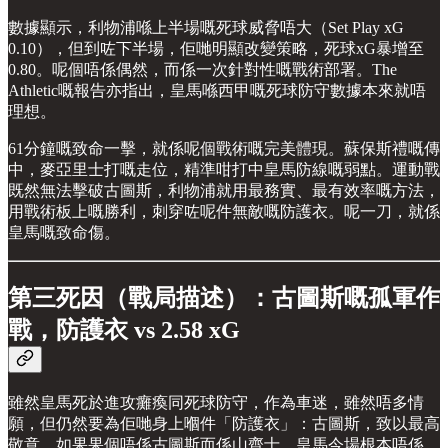
數據顯示，利物浦喺上半場嘅死球威脅唔大（Set Play xG
0.10），但到咗下半場，佢哋明顯改變策略，死球xG暴增至
0.80。呢個唔係偶然，而係一次針對性嘅戰術部署。The
Athletic嘅報告亦指出，皇馬喺西甲嘅死球防守數據本來就唔
理想。
61分鐘嘅致命一擊，就係呢個戰術嘅完美體現。蘇保斯禮嘅傳
中，麥亞里士打嘅走位，精準咁打中皇馬防線嘅弱點。運動戰
既然無法擊破古圖斯，利物浦就用最務實、最有效率嘅方法，
用戰術板上嘅勝利，刺穿咗呢件無敵嘅防護衣。呢一刀，就係
皇馬嘅致命傷。
第三死因（戰局描述）：古圖斯嘅孤軍作
戰，防護衣 vs 2.58 xG
雖然皇馬死於進攻癱瘓同死球防守，作為車迷，雖然唔多情
願，但仍然要為佢哋身上嗰件「防護衣」：古圖斯，致以最高
敬意。如果果個唔係古圖斯而係山齊士，皇馬今場根本唔係