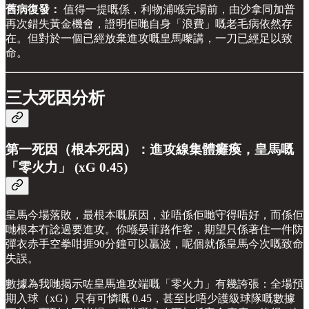
舊病復發：
值得一提嘅係，利物浦喺完場前，由沙拿同加普
再次錯失黃金機會，證明佢哋自身「浪費」嘅老毛病依然存
在。但對於一個已經放棄進攻嘅皇馬嚟講，一刀已經足以致
命。
三大死因分析
第一死因（根本死因）：進攻線集體癱瘓，皇馬嘅
「零火力」 (xG 0.45)
皇馬今場落敗，最根本嘅原因，並唔係佢哋守得唔好，而係佢
哋根本冇諗過要進攻。你喺晏菲路作客，期望只係著住一件防
彈衣赤手空拳咁捱90分鐘可以贏波，呢個就係皇馬今次嘅致命
失誤。
數據為我哋揭示咗皇馬進攻端嘅「零火力」有幾誇張：全場預
期入球（xG）只有可憐嘅 0.45，甚至比唔少護級球隊嘅數據