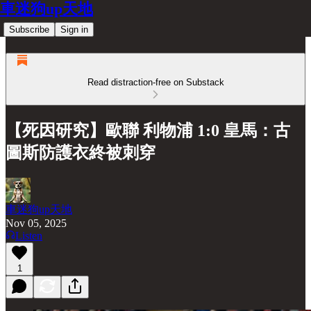
車迷狗up天地
Subscribe
Sign in
Read distraction-free on Substack
【死因研究】歐聯 利物浦 1:0 皇馬：古
圖斯防護衣終被刺穿
車迷狗up天地
Nov 05, 2025
Listen
1