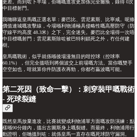
更差。而到咗下半場，佢哋嘅進攻更加係完全癱瘓，錄得 0次
中目標射門。
我哋睇返皇馬嘅正選名單：麥巴比、雲尼素斯、比寧咸。呢條
價值連城嘅攻擊線，今場喺利物浦極具侵略性嘅高壓防守（防
守線平均高度 48.3米）之下，完全迷失。麥巴比全場得一次唔
中目標嘅射門；雲尼素斯除咗被巴特利鎖死之外，冇任何建
樹。
皇馬嘅戰術，似乎就係喺後場漫無目的咁控球（控球率
60.1%），但完全搵唔到將個波交上前場嘅方法。當你嘅雙手
空空如也，咁就算你件防護衣再勁，你都冇贏波嘅可能。
第二死因（致命一擊）：刺穿裝甲嘅戰術
- 死球裂縫
既然皇馬放棄進攻，比賽就變成利物浦單方面嘅攻防演練：點
樣喺90分鐘內，搵出古圖斯身上嘅裂縫。而最終，利物浦用行
動證明，佢哋搵到咗：就係皇馬一直存在嘅死球防守漏洞。