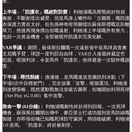
擊。
上半場 - 「防護衣」嘅絕對防禦：
利物浦嘅高壓戰術好快就
奏效，不斷創造出威脅。但皇馬身上嗰件叫「古圖斯」嘅防護
衣保護力實在太好。佢先係神奇咁用腳擋出蘇保斯禮嘅近距離
單刀，然後再飛身撲出佢嘅遠射。利物浦上半場嘅所有努力，
包括一次黃金機會，全部被呢件防護衣完美化解。
VAR爭議：
期間，蘇保斯拉爾嘅一次遠射省中皇馬球員查奧
文尼嘅手臂，球證一度判罰自由球，VAR介入後最終裁定冇
犯規。呢個判決，令皇馬件「防護衣」僥倖避過一次額外嘅損
害。
下半場 - 尋找裂縫：
換邊後，皇馬嘅進攻意圖跌到冰點（下
半場0次中目標射門），完全放棄「攻擊」呢個選項。利物浦
則改變策略，既然運動戰無法攻破古圖斯，佢哋開始利用死球
（Set Play xG 0.80）集中攻擊。
致命一擊 (61分鐘)：
利物浦嘅耐性終於得到回報。一次死球
機會，蘇保斯拉爾開出傳中，麥亞里士打成功搵到皇馬防線嘅
裂縫：亦即係佢哋已知嘅死球防守漏洞，用頭槌破網。利物浦
1:0 皇馬。「防護衣」終於被刺穿。