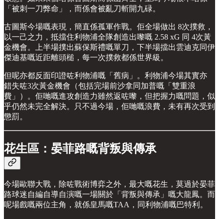
「被刺一刀弊命」，而係會被亂刀斬開九碌。
古圖斯今場嘅表現，簡直係孤軍作戰。佢全場做出 8次撲救，
以一己之力，抵擋住利物浦全隊創造出嚟嘅 2.58 xG 同 4次黃
金機會。上半場撲出蘇保斯禮嘅單刀，下半場擋出雲迪克同伊
傑迪基嘅近距離頭槌，每一次撲救都係世界級。
但呢亦都反面印證咗利物浦嘅「舊病」。利物浦今場其實亦
錯失咗3次黃金機會（包括完場前沙拿同加普嘅「雙重浪
費」）。佢哋嘅進攻創造力雖然返咗嚟，但把握力嘅問題，似
乎仍然未完全解決。只不過今場，佢哋嘅浪費，未有再次受到
懲罰。
花生區：晏菲路嘅背叛與傳承
今場歐聯大戰，除咗戰術博弈之外，最大嘅花生，莫過於晏菲
路球迷自編自導自演嘅一場關於「背叛與傳承」嘅大龍鳳。而
呢場戲嘅兩位主角，就係皇馬嘅TAA，同利物浦嘅巴特利。