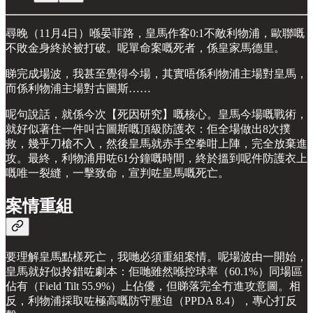
尋晚（11月4日）喺晏菲路，皇馬作客0:1不敵利物浦，歐聯嘅
不敗金身終於被打破。呢單命案嘅死者，係皇家馬德里。
睇完成場波，我甚至覺得今場，其實唔係利物浦主場對皇馬，
而係利物浦主場對古圖斯……
呢句說話，就係今次【死因研究】嘅核心。皇馬今場嘅戰術，
就好似著住一件叫古圖斯嘅頂級防護衣：佢全場做出8次撲
救，幾乎刀槍不入，然後皇馬就赤手空拳咁上陣，完全放棄進
攻。最終，利物浦用咗61分鐘嘅時間，終於搵到呢件防護衣上
嘅唯一裂縫，一擊致命，宣判咗皇馬嘅死亡。
案情重組
要理解皇馬點樣死亡，我哋必須重組案情。呢場波由一開始，
皇馬就好似拎錯咗劇本：佢哋雖然喺控球率（60.1%）同場區
佔有（Field Tilt 55.9%）上佔優，但睇落完全冇進攻意圖。相
反，利物浦採取咗極高嘅防守壓迫（PPDA 8.4），專心打反