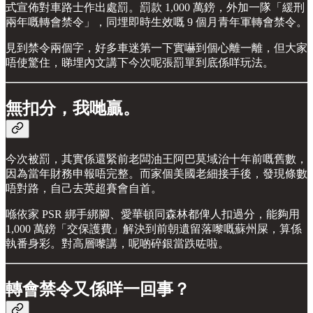
式宣佈對車路士作出處罰。罰款 1,000 萬鎊，外加一隊「緩刑
兩年嘅轉會禁令」，同埋即時生效嘅 9 個月青年軍轉會禁令。
見到禁令兩個字，好多車迷第一下實嚇到個心離一離，但大家
唔使驚住，睇埋內文講下今次呢張罰單到底係咩玩法。
無扣分，我哋贏。
今次被罰，其實係還緊前老闆油王阿巴莫域治十年前嘅舊數，
因為當年財務申報唔完整。而家個美國老細接手後，發現條數
唔對路，自己去英超賽會自首。
喺依家 PSR 綁手綁腳、愛華頓同森林都俾人扣過分，能夠用
1,000 萬鎊「交保護費」解決到前朝遺留落嚟嘅蘇州屎，算係
執番身彩。對高層嚟講，呢啲碎銀當跌咗啦。
轉會禁令又係咩一回事？