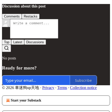
Discussion about this post
Comments
Restacks
Top
Latest
Discussions
No posts
Ready for more?
Subscribe
© 2026 車迷狗up天地
·
Privacy
∙
Terms
∙
Collection notice
Start your Substack