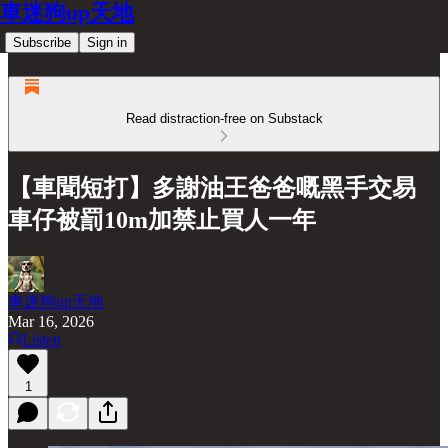
車迷狗up天地
Subscribe
Sign in
Read distraction-free on Substack
【車聞短打】多謝油王爸爸嘅黑手交易
車仔被罰10m加禁止買人一年
車迷狗up天地
Mar 16, 2026
Listen
1