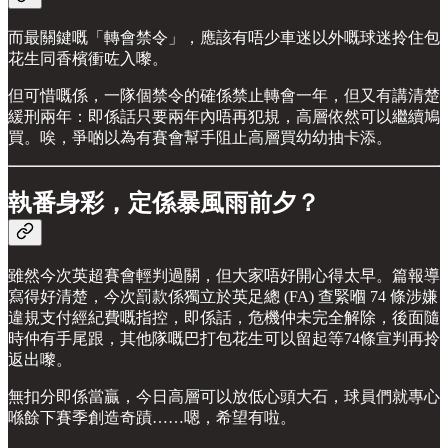
而最關鍵嘅「轉會禁令」，應該有唔少車迷以外嘅球迷拎住包
花生同香檳衝咗入嚟。
但可惜嘅係，一隊個禁令的確係禁止轉會一年，但又有講清楚
緩刑兩年：即係話只要兩年內唔再犯規，高層依然可以繼續鳩
買。唉，爭啲以為有賽會幫手阻止高層買幼幼抽卡添。
執番身彩，定係暴風雨前夕？
雖然今次英超賽會輕判過關，但大家唔好開心得太早。篇報導
寫得好清楚，今次罰款係獨立於英足總 (FA) 查緊嗰 74 條涉嫌
違規支付經紀費嘅指控，即係話，危機仲未完全解除，後面隨
時仲有手尾跟，其他隊嘅巴打包花生可以留起等74條宣判再拎
返出嚟。
無扣分即係當贏，今日高層可以放低心頭大石，球員們就專心
喺餘下賽季創造奇蹟……嗯，希望有啦。