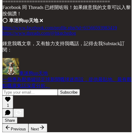
========================================
Facebook 同 Threads 已經開咗啦！如果鍾意我的文章可以入黎
按個讚！
⭕️
車迷狗up天地
❌
https://www.facebook.com/profile.php?id=61566593983419
https://www.threads.com/@hkgchedog
鍾意我嘅文章，又有餘力支持我嘅話，記得去我Substack訂
閱：
車迷狗up天地
一個專為厭倦罐頭足球新聞嘅球迷而設，提供最貼地、最有觀
點嘅廣東話深度分析。
1
Share
Previous
Next