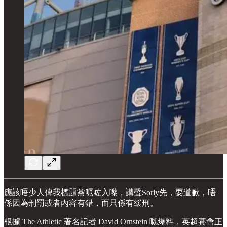
應該唔少人俾我標題黨呃咗入嚟，講聲Sorly先，要道歉，唔
係因為刑罰或者內容有錯，而只係有緩刑。
根據 The Athletic 著名記者 David Ornstein 嘅爆料，英超賽會正