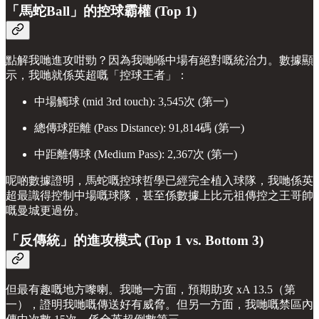
「馬蛇Ball」的控球霸權 (Top 1)
點解我哋進攻咁勁？因為我哋喺中場有絕對嘅統治力。數據顯
示，我哋就係英超嘅「控球王者」：
中場觸球 (mid 3rd touch): 3,545次 (第一)
總傳球距離 (Pass Distance): 91,814碼 (第一)
中距離傳球 (Medium Pass): 2,367次 (第一)
呢啲數據證明，馬蛇嘅控球哲學已經完全植入球隊，我哋係英
超最識得控制中場嘅球隊，甚至係數據上比元祖傳控之王哥帥
嘅曼城更過份。
「反傳統」的進攻模式 (Top 1 vs. Bottom 3)
但最有趣嘅地方嚟喇。我哋一方面，預期助攻 xA 13.5（第
一），證明我哋嘅傳送好有威脅。但另一方面，我哋嘅禁區內