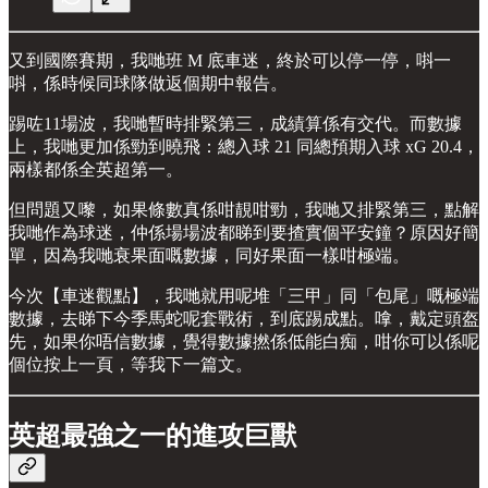
又到國際賽期，我哋班 M 底車迷，終於可以停一停，唞一
唞，係時候同球隊做返個期中報告。
踢咗11場波，我哋暫時排緊第三，成績算係有交代。而數據
上，我哋更加係勁到曉飛：總入球 21 同總預期入球 xG 20.4，
兩樣都係全英超第一。
但問題又嚟，如果條數真係咁靚咁勁，我哋又排緊第三，點解
我哋作為球迷，仲係場場波都睇到要揸實個平安鐘？原因好簡
單，因為我哋衰果面嘅數據，同好果面一樣咁極端。
今次【車迷觀點】，我哋就用呢堆「三甲」同「包尾」嘅極端
數據，去睇下今季馬蛇呢套戰術，到底踢成點。嗱，戴定頭盔
先，如果你唔信數據，覺得數據撚係低能白痴，咁你可以係呢
個位按上一頁，等我下一篇文。
英超最強之一的進攻巨獸