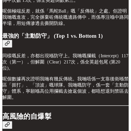
傳中次數 15次，係全英超倒數第三。
呢個極端反差，就係「馬蛇Ball」嘅「反傳統」之處。佢證明
我哋嘅進攻，完全摒棄咗傳統嘅邊路傳中，而係專注喺中路同
半場，用短傳滲透去撕開防線。
最強的「主動防守」 (Top 1 vs. Bottom 1)
同樣嘅反差，亦都出現喺防守上。我哋嘅攔截（Intercept）117
次（第一），但解圍（Clear）217次，係全英超包尾 (第20
位)。
呢個數據再次證明我哋有幾反傳統。我哋唔係一支靠後衛喺禁
區「捱打」、「頂波」嘅球隊。我哋嘅防守，係一套「主動防
守」體系，寧願喺高位用攔截去搶返個波，都唔想退到禁區去
解圍。
高風險的自爆掣