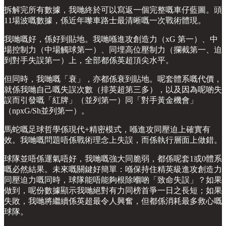
拆解完所有數據，我哋終於可以寫返一個完整嘅車仔藍圖。頭
11場波嘅數據，係近年嚟車路士最清晰嘅一次戰術體現。
我哋嘅好，係好到貼地。我哋喺進攻創造力（xG 第一）、中
場控制力（中場觸球第一）、同埋高位壓制力（攔截第一、迫
到對手失誤第一）上，全部都係英超頂尖水平。
但同時，我哋嘅「衰」，亦都係衰到貼地。呢套體系嘅代價，
就係我哋自己嘅失誤次數（排英超第三多），以及因為呢啲失
誤而引發嘅「紅牌」（並列第一）同「對手黃金機會」
（npxG/Sh並列第一）。
馬蛇嘅足球哲學係現代+精密模式，喺進攻同壓迫上確實有
效。我哋嘅問題唔係戰術理念上失誤，而係執行層面上做錯。
球隊並唔係運氣唔好，我哋嘅強大同脆弱，都係呢套1或0體系
嘅必然結果。未來嘅關鍵好簡單：喺保持住精英級進攻創造力
同壓迫力嘅同時，球隊能唔能夠根除嗰啲「致命失誤」？如果
做到，呢份數據顯示我哋絕對有力同榜首爭一日之長短；如果
失敗，我哋將繼續係英超最令人興奮，但都係消耗最多救心嘅
球隊。