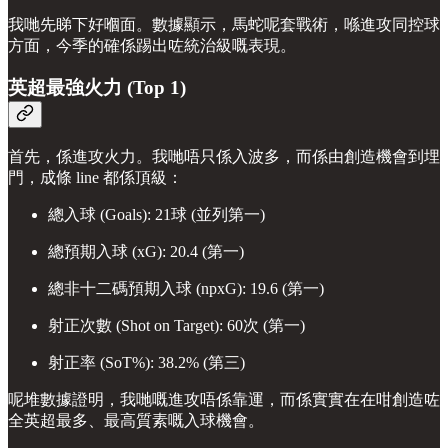
我哋先睇下好嗰面。數據顯示，馬蛇呢套戰術，喺進攻同控球
方面，今季的確係踢出咗統治級嘅表現。
英超最強火力 (Top 1)
首先，係進攻火力。我哋唔只係入波多，而係由創造機會到埋
門，成條 line 都係頂級：
總入球 (Goals): 21球 (並列第一)
總預期入球 (xG): 20.4 (第一)
總非十二碼預期入球 (npxG): 19.6 (第一)
射正次數 (Shot on Target): 60次 (第一)
射正率 (SoT%): 38.2% (第三)
呢堆數據證明，我哋嘅進攻唔係靠運，而係實實在在咁創造咗
全英超最多、最高質素嘅入球機會。