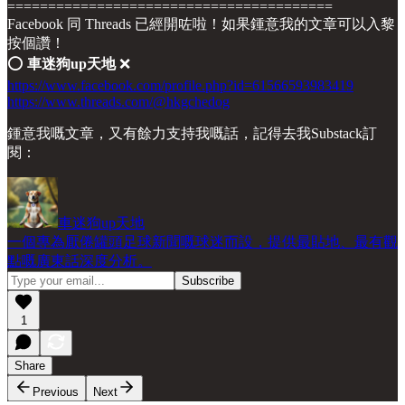
========================================
Facebook 同 Threads 已經開咗啦！如果鍾意我的文章可以入黎
按個讚！
⭕️
車迷狗up天地
❌
https://www.facebook.com/profile.php?id=61566593983419
https://www.threads.com/@hkgchedog
鍾意我嘅文章，又有餘力支持我嘅話，記得去我Substack訂
閱：
車迷狗up天地
一個專為厭倦罐頭足球新聞嘅球迷而設，提供最貼地、最有觀
點嘅廣東話深度分析。
1
Share
Previous
Next