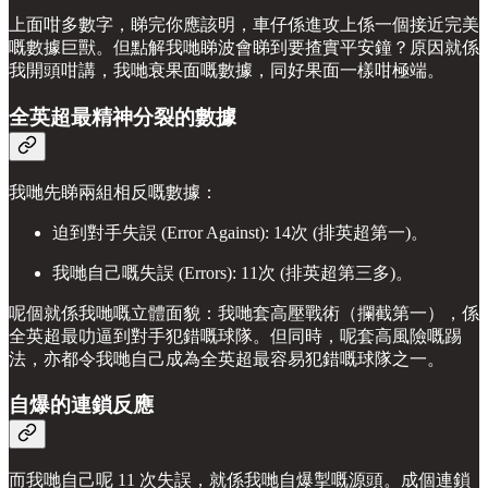
上面咁多數字，睇完你應該明，車仔係進攻上係一個接近完美
嘅數據巨獸。但點解我哋睇波會睇到要揸實平安鐘？原因就係
我開頭咁講，我哋衰果面嘅數據，同好果面一樣咁極端。
全英超最精神分裂的數據
我哋先睇兩組相反嘅數據：
迫到對手失誤 (Error Against): 14次 (排英超第一)。
我哋自己嘅失誤 (Errors): 11次 (排英超第三多)。
呢個就係我哋嘅立體面貌：我哋套高壓戰術（攔截第一），係
全英超最叻逼到對手犯錯嘅球隊。但同時，呢套高風險嘅踢
法，亦都令我哋自己成為全英超最容易犯錯嘅球隊之一。
自爆的連鎖反應
而我哋自己呢 11 次失誤，就係我哋自爆掣嘅源頭。成個連鎖