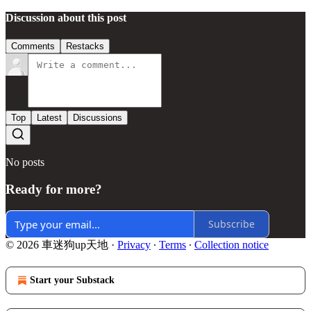
Discussion about this post
Comments
Restacks
Top
Latest
Discussions
No posts
Ready for more?
Subscribe
© 2026 車迷狗up天地
·
Privacy
∙
Terms
∙
Collection notice
Start your Substack