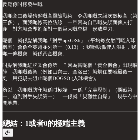
反應係咁樣發生嘅：
我哋套由後場猜起嘅高風險戰術，令我哋嘅失誤次數極高（第
三多）。而我哋條高位防線，一旦因為自己嘅失誤而俾人打
穿，對方就會即刻面對一個巨大嘅空檔，形成單刀。
呢個，就係點解我哋「對手npxG/Sh」（平均每次射門嘅入球
機率）會係全英超並列第一（0.13）：我哋唔係俾人浪射，我
哋一俾機會，就係黃金機會。
咁點解我哋紅牌又會係第一？因為當呢個「黃金機會」出現嗰
陣，我哋嘅後衛（例如山齊士、查洛巴）就焗住要喺最後一
刻，用犯規去阻止呢個DOGSO (入球機會)。
所以，我哋嘅防守就係咁極端：一係「完美壓制」（攔截第
一、迫到對手失誤第一），一係就「災難性自爆」，幾乎冇中
間地帶。
總結：1或者0的極端主義