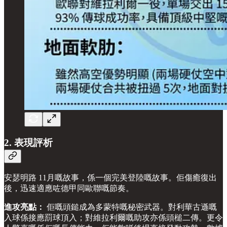
2. 表現評析
安瑟明路 11月嘅故事，係一個完美登陸嘅故事。佢傷癒復出
後，迅速適應咗德甲同歐聯嘅節奏。
進攻亮點：
佢嘅頭鎚成為多蒙特嘅秘密武器。對利華古遜嘅
入球係接應罰球頂入；對維拉利爾嘅助攻亦係頭槌二傳。更令