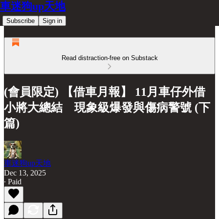
車迷狗up天地
Subscribe
Sign in
Read distraction-free on Substack
(會員限定) 【借車月報】 11月車仔外借
小將大總結 現象級爆發與傷病警號 (下
篇)
車迷狗up天地
Dec 13, 2025
∙ Paid