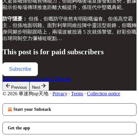
人驚喜嘅係佢嘅長傳能力，佢能夠喺後場直接發動攻勢，數據
顯示佢每場傳球推進距離大幅提升，係現代中堅嘅典範。
防守隱憂：
但係，佢嘅防守依然有明顯嘅偏食。佢係高空霸
主，但係地面弱雞。面對利華同維拉陣中靈活型前鋒，佢嘅轉
身同腳步明顯跟唔上，兩場波被扭過 5 次就係警號。好彩佢嘅
出球同制空力彌補咗呢點…
This post is for paid subscribers
Subscribe
Already a paid subscriber?
Sign in
Previous
Next
© 2026 車迷狗up天地
·
Privacy
∙
Terms
∙
Collection notice
Start your Substack
Get the app