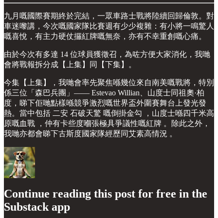
九月嘅國際賽期終於完結，一眾車路士戰將陸續回歸倫敦。對
車迷嚟講，今次嘅國家隊比賽週有少少複雜：有小將一鳴驚人
嘅喜悅，有主力硬仗攞紅牌嘅無奈，亦有不幸重創嘅心痛。
由於今次有多達 14 位球員獲徵召，為咗方便大家消化，我哋
會將戰報拆分成【上集】同【下集】。
今集【上集】，我哋會率先聚焦喺幾位來自南美嘅戰將，特別
係三位「森巴兵團」—— Estevao Willian、山度士同祖奧·柏
度，睇下佢哋點樣喺競爭激烈嘅世界盃外圍賽舞台上發光發
熱。當中包括 二安 石破天驚 嘅倒掛金勾 ，山度士喺四千米高
原嘅血戰 ，仲有卡些度嗰張極具爭議性嘅紅牌 。除此之外，
我哋亦都會睇下古斯度國家隊經歷同艾素高情況 。
Continue reading this post for free in the
Substack app