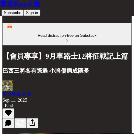
車迷狗up天地
Subscribe
Sign in
Read distraction-free on Substack
【會員專享】9月車路士12將征戰記上篇
巴西三將各有際遇 小將傷病成隱憂
車迷狗up天地
Sep 11, 2025
∙ Paid