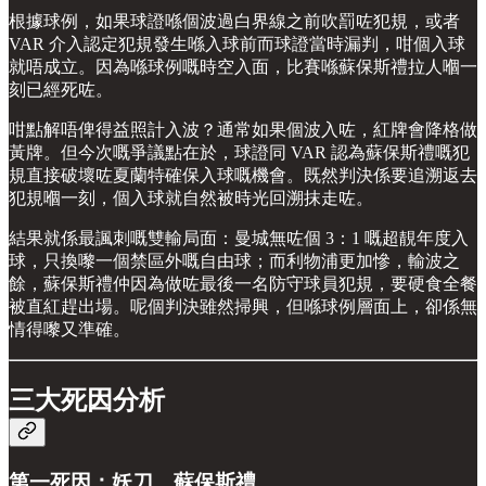
根據球例，如果球證喺個波過白界線之前吹罰咗犯規，或者
VAR 介入認定犯規發生喺入球前而球證當時漏判，咁個入球
就唔成立。因為喺球例嘅時空入面，比賽喺蘇保斯禮拉人嗰一
刻已經死咗。
咁點解唔俾得益照計入波？通常如果個波入咗，紅牌會降格做
黃牌。但今次嘅爭議點在於，球證同 VAR 認為蘇保斯禮嘅犯
規直接破壞咗夏蘭特確保入球嘅機會。既然判決係要追溯返去
犯規嗰一刻，個入球就自然被時光回溯抹走咗。
結果就係最諷刺嘅雙輸局面：曼城無咗個 3：1 嘅超靚年度入
球，只換嚟一個禁區外嘅自由球；而利物浦更加慘，輸波之
餘，蘇保斯禮仲因為做咗最後一名防守球員犯規，要硬食全餐
被直紅趕出場。呢個判決雖然掃興，但喺球例層面上，卻係無
情得嚟又準確。
三大死因分析
第一死因：妖刀，蘇保斯禮