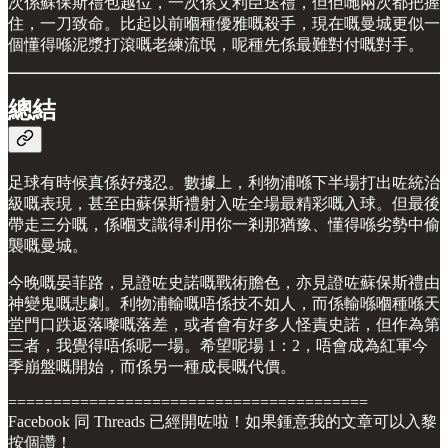
次係蘇保斯禮包越位，一次係艾利臣送禮，但佢哋兩次都把握
住，一刀致命。比起以前嗰種優雅嘅殺手，現在嘅曼城更似一
個懂得喺泥漿打滾嘅老練流氓，呢種先係最難對付嘅對手。
總結
足球有時候真係好殘忍。數據上，利物浦喺下半場打出咗統治
級嘅表現，甚至由蘇保斯禮射入咗全場最精彩嘅入球。但最後
帶走三分嘅，係嗰支識得利用你一剎那猶豫、懂得喺劣勢中偷
襲嘅曼城。
今晚嘅晏菲路，見證咗史諾嘅戰術膽色，亦見證咗蘇保斯禮由
神變鬼嘅悲劇。利物浦輸嘅唔係技不如人，而係輸喺嗰種喺天
堂門口跌返落嚟嘅落差，或者會有好多人怪責史諾，但作為第
三者，我覺得唔係呢一場。希望呢場 1：2，唔會成為紅軍今
季崩盤嘅開始，而係另一種成長嘅代價。
========================================
Facebook 同 Threads 已經開咗啦！如果鍾意我的文章可以入黎
按個讚！