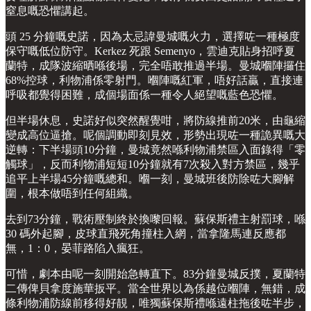
窒息嘅恐懼講起。
頭 25 分鐘嘅史諾，因為太忌諱曼城嘅火力，選擇咗一種極度
保守嘅低位防守。Kerkez 死跟 Semenyo，雲迪克貼身招呼夏
蘭特，成隊波縮晒喺後場，完全唔敢推過半場。曼城嗰陣攞住
68%控球，利物浦係零射門。嗰陣嘅紅軍，唔好話贏，直接連
呼吸都覺得困難，成個場面係一種令人絕望嘅藍色恐懼。
但半場休息，史諾好似突然醒覺咁，將防線推前20米，由龜縮
變成高位逼搶。呢個調動即刻見效，形勢出現咗一種詭異嘅大
逆轉：下半場頭10分鐘，曼城竟然喺利物浦禁區入面錄得「零
觸球」，反而利物浦短短10分鐘就有7次殺入對方禁區，幾乎
追平上半場45分鐘嘅總和。嗰一刻，曼城班後防除咗大腳解
圍，根本做唔到任何組織。
去到73分鐘，戰術壓制終於換嚟回報。蘇保斯禮主射罰球，喺
30 碼外起腳，皮球直飛死角撞柱入網，當拿隆馬連反應都
無，1：0，晏菲路陷入瘋狂。
可惜，劇本由呢一刻開始急轉直下。83分鐘曼城反撲，夏蘭特
二傳俾貝拿度施華扳平。當全世界以為係越位嗰陣，無錯，成
條利物浦防線前移得好靚，唯獨蘇保斯禮喺遠柱拖後咗半步，