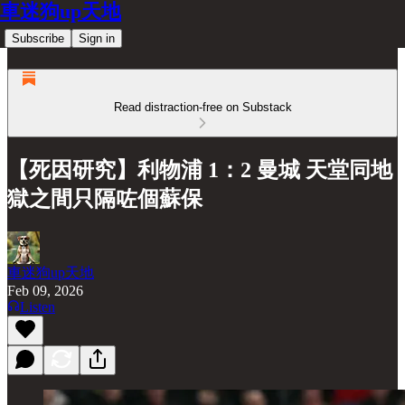
車迷狗up天地
Subscribe
Sign in
Read distraction-free on Substack
【死因研究】利物浦 1：2 曼城 天堂同地
獄之間只隔咗個蘇保
車迷狗up天地
Feb 09, 2026
Listen