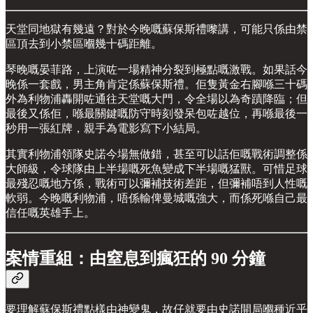
天堂同地獄有幾遠？對於今晚嘅蘇保斯禮嚟講，可能只係由禁
區頂去到小禁區嗰幾十碼距離。
琴晚嘅晏菲路，上演咗一場精神分裂到極點嘅激戰。如果話今
晚係一套戲，男主角肯定係蘇保斯禮。佢隻黃金右腳喺三十碼
外為利物浦轟開咗通往天堂嘅大門，令全場以為奇蹟降臨；但
最後又係佢，喺最關鍵嘅防守時刻發呆包咗越位，再喺最後一
秒用一張紅牌，親手為電影寫下小結局。
其實利物浦領隊史諾今場無做錯，甚至可以話佢嘅戰術調整係
大師級，令球隊由上半場嘅死魚變成下半場嘅猛獸。可惜足球
最殘忍嘅地方係，戰術可以彌補技術差距，但彌補唔到人性嘅
軟弱。今晚嘅利物浦，唔係輸俾曼城嘅強大，而係死喺自己最
信任嘅英雄手上。
案情重組：由窒息到瘋狂的 90 分鐘
要理解蘇保斯禮點樣由神變鬼，故仔就要由史諾開局嗰種近乎