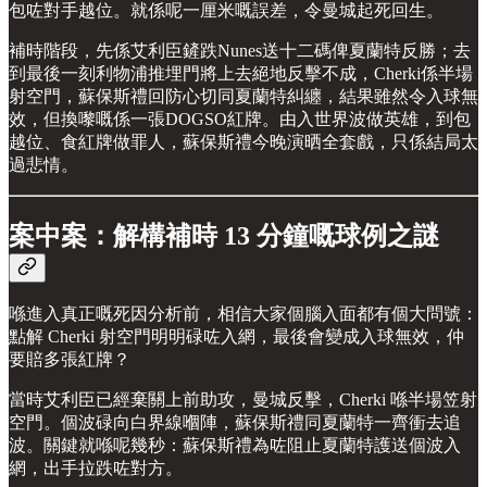
包咗對手越位。就係呢一厘米嘅誤差，令曼城起死回生。
補時階段，先係艾利臣鏟跌Nunes送十二碼俾夏蘭特反勝；去
到最後一刻利物浦推埋門將上去絕地反擊不成，Cherki係半場
射空門，蘇保斯禮回防心切同夏蘭特糾纏，結果雖然令入球無
效，但換嚟嘅係一張DOGSO紅牌。由入世界波做英雄，到包
越位、食紅牌做罪人，蘇保斯禮今晚演晒全套戲，只係結局太
過悲情。
案中案：解構補時 13 分鐘嘅球例之謎
喺進入真正嘅死因分析前，相信大家個腦入面都有個大問號：
點解 Cherki 射空門明明碌咗入網，最後會變成入球無效，仲
要賠多張紅牌？
當時艾利臣已經棄關上前助攻，曼城反擊，Cherki 喺半場笠射
空門。個波碌向白界線嗰陣，蘇保斯禮同夏蘭特一齊衝去追
波。關鍵就喺呢幾秒：蘇保斯禮為咗阻止夏蘭特護送個波入
網，出手拉跌咗對方。