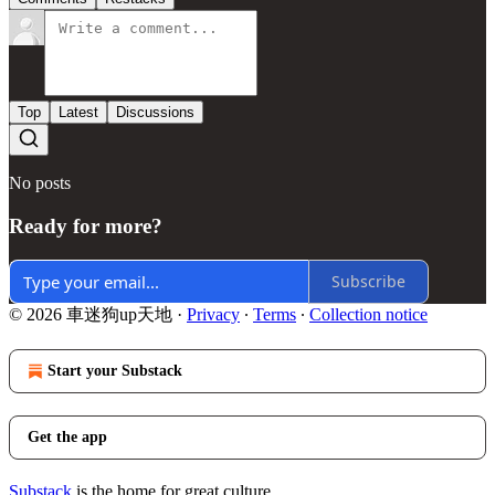
Top
Latest
Discussions
No posts
Ready for more?
Subscribe
© 2026 車迷狗up天地
·
Privacy
∙
Terms
∙
Collection notice
Start your Substack
Get the app
Substack
is the home for great culture