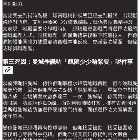
同判斷力。
當比賽去到補時階段，球員嘅精神狀態已經去到極限，出現斷
路絕對唔奇。艾利臣喺90+3分鐘嘅攔截，就係典型嘅精神透
支表現。喺最需要冷靜嘅時刻，經驗最豐富嘅門將選擇咗最恐
慌嘅處理方式。同樣道理，蘇保斯禮最後嗰下絕望拉人，都係
源於體能同腦力雙重崩潰後嘅本能反應。史諾贏咗場面，但輸
咗球員嘅理智。
第三死因：曼城學識咗「醜陋少少唔緊要」呢件事
以前我哋怕曼城，係怕佢哋嗰種水銀瀉地嘅傳控；但今晚嘅曼
城更恐怖，因為佢哋學識咗點樣「醜陋地贏」。單靠空中對抗
贏八成，全場解圍次數多達三十一次，曼城喎，你同兩年前嘅
我咁講，我實話你痴Q線。面對利物浦嘅狂攻，擁有古希同迪
亞斯嘅曼城後防無選擇硬碰硬鬥猜波，而係選擇咗大腳解圍、
死守禁區。
變種曼城已經唔再有控球潔癖，佢哋接受被動，接受被圍攻，
然後耐心等待對手犯錯。佢哋全場其實只係捉到兩次機會：一