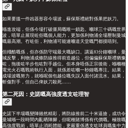
如果要搵一件凶器形容今場波，蘇保斯禮絕對係果把妖刀。
喺進攻端，佢係今場打破僵局嘅唯一鎖匙。嗰球三十碼嘅世界
波，唔單止展現咗佢嘅個人能力，更加係利物浦全場壓制曼城
嘅最高潮。冇咗佢，利物浦可能連嗰道天堂嘅門都摸唔到。
但殘酷嘅係，佢亦係防守端最大嘅缺口。講返83分鐘嗰球，曼
城反擊，利物浦成條防線推得前造越位，但偏偏蘇保斯禮猶豫
咗，拖後咗半步包咗對手越位。佢本身唔係正宗後衛，喺嗰種
電光火石嘅戰術執行入面，就係差咗嗰一秒鐘嘅專注。結果，
成場波嘅努力，就喺呢個包越位嘅失誤入面付諸流水。結果，
斬傷對手，但自己俾妖刀殺死……
第二死因：史諾嘅高強度透支咗理智
史諾下半場嘅變陣雖然精彩，將防線推前二十米逼搶，成功令
曼城喺一段時間內亂晒陣腳，但呢種賭博係有代價嘅。極致嘅
高強度戰術，唔單止消耗體能，更嚴重係透支咗球員嘅集中力