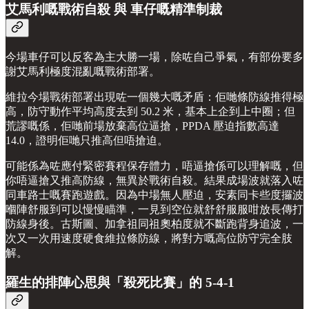
艾馬利嘅戰術自殺 與 車仔嘅精準制裁
今場車仔可以反客為主大勝一場，除咗自己爭氣，有部份要多
謝艾馬利極度混亂嘅戰術部署。
維拉今場戰術部署出現咗一個幾大嘅矛盾：佢哋條防線推得極
高，防守動作平均高度去到 50.2 米，基本上企到上中圈；但
荒謬嘅係，佢哋前場放棄高位逼搶，PPDA 壓迫指數高達
14.0，證明佢哋只推高但唔搶迫。
可能係為咗應付緊密賽程保存體力，唔逼搶係可以理解嘅，但
你唔逼搶又推高防線，無異於戰術自殺。結果成場波就落入咗
同車路士嘅賽跑遊戲。因為中場無人壓迫，安素同卡些度攞波
嗰陣舒服到可以慢慢瞄準，一見到空位就舒舒服服咁放長傳打
防線身後。古斯圖、加拿祖同祖奧柏度就不斷跑背身追波，一
次又一次用速度硬食維拉條防線，將對方嘅高位防守完全肢
解。
羅生的排陣心思與「殺死比賽」的 5-4-1