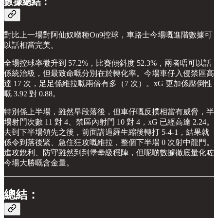
數據總結：
對比上一場對阿仙奴嗰種On9控球，車路士今場嘅進階數據可
以話相當完美。
全場控球率微升到 57.2%，比賽傾斜度 52.3%，兩者唔可以話
係統治級，但最致命嘅分別在於轉化率。今場車仔入侵禁區高
達 17 次，足足係維拉嘅兩倍有多（7 次）。xG 更加係壓倒性
嘅 3.92 對 0.88。
特別係上半場，雖然早段落後，但車仔嘅反撲相當有威脅，半
場射門次數 11 對 4、禁區內射門 10 對 4，xG 已經高達 2.24。
去到下半場領先之後，前面講過羅生縮後轉打 5-4-1，結果就
係令到落後緊、急住狂攻嘅維拉，整個下半場 0 次射中龍門。
進攻銳利、防守雖然到到堡壘級穩陣，但呢啲數據徹底量化咗
今場大勝嘅含金量。
總結：