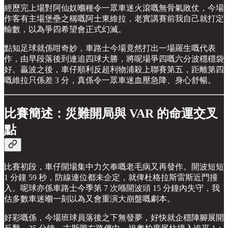
經歷完上場對阿仙奴嗰種令一眾車迷火滾嘅無骨氣敗仗，今場
作客有主場堡壘之稱嘅阿士東維拉，老實講賽前我自己就打定
輸數，以為爭四希望會正式幻滅。
點知足球就係咁奇妙，車路士今場竟然打出一場羅生嘅代表
作，由早段落後到連追四球大勝，將呢場爭四嘅六分波穩穩袋
好。贏波之後，車仔順利反超利物浦殺上聯賽第五，距離第四
嘅維拉只係差 3 分，真係令一眾車迷血壓急降、身心舒暢。
比賽簡述：災難開局與 VAR 的命運交叉
點
比賽初段，車仔開場集中力欠奉嘅老毛病又再發作。開波短短
1 分鐘 59 秒，防線連位都未企定，就俾杜格拉斯雷斯近門撞
入。呢球亦係車路士今季第 7 次喺開波頭 15 分鐘內失守，我
估多數車迷嗰一刻以為又會重演大崩盤嘅劇本。
好彩嘅係，今場班球員落後之下無發夢，好快就企穩陣腳展開