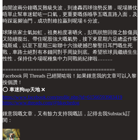
由開波兩分鐘嘅災難級失波，到連轟四球強勢反勝，呢場勝仗
唔單止幫車迷鬆咗一口氣，更重要嘅係喺爭五嘅直路入面，及
時踩返腳油門，成功對維拉贏到呢場 6 分波。
球隊依家士氣如虹，祖奧柏度著晒火，彭馬狀態回復之餘傷員
又陸續復出。帶住呢股強大嘅氣勢，接下來星期六足總盃作客
域斯咸，以至下星期三歐聯十六強硬撼巴黎聖日耳門嘅生死
戰，車路士絕對有本錢同對手周旋到底。希望班球員繼續生生
性性，保持住今場呢種集中力同戰術紀律啦………
========================================
Facebook 同 Threads 已經開咗啦！如果鍾意我的文章可以入黎
按個讚！
⭕️
車迷狗up天地
❌
https://www.facebook.com/profile.php?id=61566593983419
https://www.threads.com/@hkgchedog
鍾意我嘅文章，又有餘力支持我嘅話，記得去我Substack訂
閱：