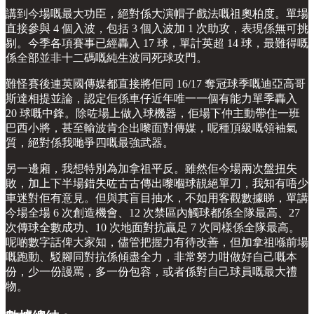
講到今場嘅最大功臣，絕對係大演帽子戲法嘅祖奧柏度。單場
直接參與 4 個入波，包括 3 個入波加 1 次助攻，表現係無可挑
剔。今季各項賽事已經轟入 17 球，單計英超 14 球，最難得嘅
係全部並非十二碼嘅純生波同死球攻門。
難怪賽後連英國傳媒都直接將佢同 16/17 奪冠球季嘅迪亞高哥
斯達相提並論，認定佢係車仔近年唯一一個有能力單季轟入
20 球嘅中鋒。除咗場上做入球機器，佢場下仲主動帶住一班
巴西小將，甚至輸波肯企出嚟面對傳媒，呢種頂級嘅領袖氣
質，絕對係我哋爭四嘅最強武器。
另一邊廂，我想特別為加拿祖平反。雖然佢今場兩次盤扭失
敗，加上下半場錯失咗古古傳出嚟嗰球靚絕單刀，我知有唔少
車迷對佢有意見。但與其盲目抽水，不如用客觀數據睇，單講
今場全場 6 次創造機會、12 次禁區內觸球都係全隊最高、27
次傳球全數成功、10 次地面對抗贏足 7 次同樣係全隊最高。
呢啲數字話俾大家知，儘管把握力有待改善，但加拿祖喺前場
嘅跑動、駁腳同對抗係傾盡全力，非常努力咁做好自己嘅本
份，少一份謾罵，多一份包容，或者係對自己球員嘅最大禮
物。