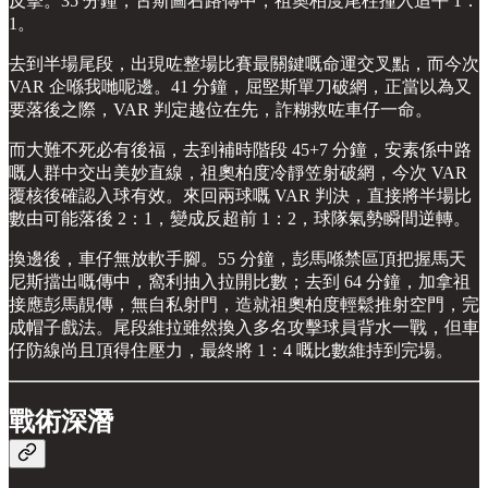
反擊。35 分鐘，古斯圖右路傳中，祖奧柏度尾柱撞入追平 1：
1。
去到半場尾段，出現咗整場比賽最關鍵嘅命運交叉點，而今次
VAR 企喺我哋呢邊。41 分鐘，屈堅斯單刀破網，正當以為又
要落後之際，VAR 判定越位在先，詐糊救咗車仔一命。
而大難不死必有後福，去到補時階段 45+7 分鐘，安素係中路
嘅人群中交出美妙直線，祖奧柏度冷靜笠射破網，今次 VAR
覆核後確認入球有效。來回兩球嘅 VAR 判決，直接將半場比
數由可能落後 2：1，變成反超前 1：2，球隊氣勢瞬間逆轉。
換邊後，車仔無放軟手腳。55 分鐘，彭馬喺禁區頂把握馬天
尼斯擋出嘅傳中，窩利抽入拉開比數；去到 64 分鐘，加拿祖
接應彭馬靚傳，無自私射門，造就祖奧柏度輕鬆推射空門，完
成帽子戲法。尾段維拉雖然換入多名攻擊球員背水一戰，但車
仔防線尚且頂得住壓力，最終將 1：4 嘅比數維持到完場。
戰術深潛