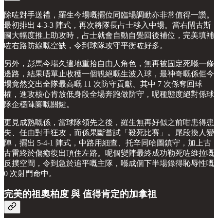
除咗對手送禮，羅生今場嘅擺位同臨場調動亦非常值得一讚。
最初排出 4-3-3 陣式，再次將隊長占士移入中場。當右閘古斯
圖大幅度推上助攻時，占士就會自動自覺回後補位，完美填補
咗右路防線嘅空缺，令到球隊攻守平衡咗好多。
另外，彭馬今場久違地重拾自由人角色，無再被固定死喺一條
邊路，結果唔單止收穫一個靚絕嘅生波入球，最神奇嘅係佢今
場竟然交出全隊最高嘅 11 次防守貢獻、其中 7 次係奪回球
權，進攻核心肯放低身段全場奔跑做防守，呢種態度絕對係球
隊企穩陣腳嘅關鍵。
更見成熟嘅係，當球隊領先之後，羅生無再好似之前咁患得患
失、任由對手狂攻，而係果斷嘗試「殺死比賽」。尾段換人變
陣，擺出 5-4-1 陣式，中路用細查、托辛同哈圖鎮守，加上古
古雷終於傷癒復出頂住左路。呢個變陣最終成功勒死咗維拉嘅
反撲空間，令到急於追平嘅主隊，喺成個下半場錄得恥辱性嘅
0 次射門命中。
完美的祖奧柏度 與 值得肯定的加拿祖