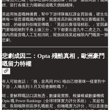
鎊、當打各國主力國腳組成嘅天價鐵桶陣。
英超用無盡嘅轉播費，幫中下游球隊瘋狂課金買裝備，硬生生
將每一場普通嘅國內聯賽，難度推高到歐洲賽淘汰賽嘅級別。
無錯，的確做到佢哋宣傳嘅：「英超比賽場場精彩。」皆因豪
門要喺呢啲對手身上攞三分，下下都要出盡九牛二虎之力。喺
國內用最貴嘅人工互相消耗，呢個就係英超極限內鬥嘅第一層
悲劇。
悲劇成因二：Opta 殘酷真相，歐洲豪門
嘅留力特權
有人可能會話：「挑，皇馬同 PSG 喺自己聯賽咪一樣要對中
下游，人哋去到 3 月又唔會腳軟嘅？」
啱，要解釋嘅話口講無憑，數據最實際。根據權威數據機構
Opta 嘅 Power Rankings（全球球隊實力評分系統），英超包
尾、長期喺降班區掙扎嘅般尼，佢哋嘅實力評分，可以直接放