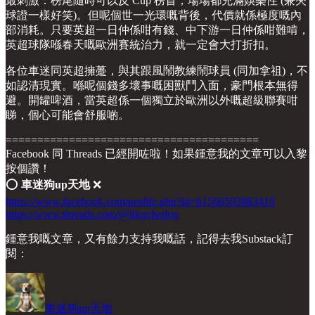
最刺激：榜尾隨時可以反 Cup 榜首，場場都充滿娛樂性 (兼夾
球證一樣好笑)。但呢個世一光環嘅背後，代價就係極度嘅內
部消耗。只要英超一日仲係咁有錢、中下游一日仲係咁難啃，
英超球隊喺春天嘅歐洲賽統治力，就一定會大打折扣。
各位車迷同英超擁躉，與其跟風鬧教練鬧球員 (同加拿祖)，不
如認清現實。喺呢個錢多壞事嘅困獸鬥入面，豪門根本無得
避。開罐啤酒，當英超係一個獨立於歐洲以外嘅超級聯賽咁
睇，個心可能會舒服啲。
========================================
Facebook 同 Threads 已經開咗啦！如果鍾意我的文章可以入黎
按個讚！
⭕️
車迷狗up天地
❌
https://www.facebook.com/profile.php?id=61566593983419
https://www.threads.com/@hkgchedog
鍾意我嘅文章，又有餘力支持我嘅話，記得去我Substack訂
閱：
車迷狗up天地