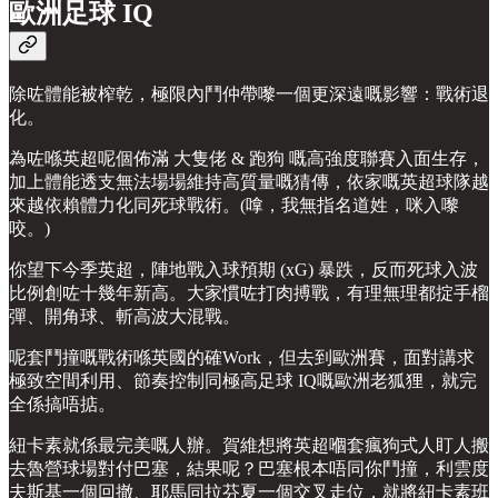
歐洲足球 IQ
除咗體能被榨乾，極限內鬥仲帶嚟一個更深遠嘅影響：戰術退
化。
為咗喺英超呢個佈滿 大隻佬 & 跑狗 嘅高強度聯賽入面生存，
加上體能透支無法場場維持高質量嘅猜傳，依家嘅英超球隊越
來越依賴體力化同死球戰術。(嗱，我無指名道姓，咪入嚟
咬。)
你望下今季英超，陣地戰入球預期 (xG) 暴跌，反而死球入波
比例創咗十幾年新高。大家慣咗打肉搏戰，有理無理都掟手榴
彈、開角球、斬高波大混戰。
呢套鬥撞嘅戰術喺英國的確Work，但去到歐洲賽，面對講求
極致空間利用、節奏控制同極高足球 IQ嘅歐洲老狐狸，就完
全係搞唔掂。
紐卡素就係最完美嘅人辦。賀維想將英超嗰套瘋狗式人盯人搬
去魯營球場對付巴塞，結果呢？巴塞根本唔同你鬥撞，利雲度
夫斯基一個回撤、耶馬同拉芬夏一個交叉走位，就將紐卡素班