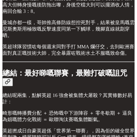
高大但轉身慢嘅後防拖出嚟，身後空檔大到可以擺酒收人情，
兩回合輸 3：8。
曼城亦都一樣，哥帥推高條防線想控死對手，結果被皇馬嘅雲
尼斯奧斯用極致嘅反擊速度同第一下觸球，幾腳直線就劏穿
晒。
英超球隊習慣咗每個週末同對手打 MMA 爛仔交，去到歐洲賽
面對真正嘅技術大師，完全暴露咗戰術水土不服嘅致命傷。
總結：最好睇嘅聯賽，最難打破嘅詛咒
總結呢兩集，點解英超 16 強會被集體大屠殺？其實條數好易
計：
畸形嘅轉播費分配 ＋ 恐怖嘅中下游陣容 ＋ 零冬歇期 ＋ 逼良
為娼嘅體力化戰術 ＝ 歐聯淘汰賽嘅集體斷氣。
英超撚成日自豪英超係「世界第一聯賽」，因為佢的確全世界