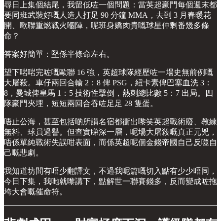
尋日上集個結尾，我留低咗一個問題：當英超豪門每個週末都
要同班武裝好嘅人造人打足 90 分鐘 MMA，去到 3 月春暖花
開、歐聯重燃戰火嗰陣，呢班身嬌肉貴嘅球星仲剩番幾多條
命？
答案好簡單：堅係半條命左右。
望下啱啱完咗嘅歐聯 16 強，英超球隊經歷咗一場史無前例嘅
大屠殺。車仔兩回合輸 2：8 俾 PSG，紐卡素俾巴塞血洗 3：
8，曼城俾皇馬 1：5 技術性擊倒，熱刺總比數 5：7 出局。四
隊豪門夾埋，短短兩回合吞咗足足 28 隻蛋。
唔止公海，甚至包括啲所謂名宿都衝出嚟笑英超戰術廢、教練
無料、球員過譽。但查實睇深一層，呢場大屠殺嘅真正元兇，
唔係單純戰術失誤咁表面，而係英超呢個金錢帝國自己反噬自
己嘅悲劇。
我知道坊間有唔少翻譯文，不過我呢篇嘅切入點有少少唔同，
今日下集，我哋就嚟講下，點解世一聯賽錢多，反而變成咗拖
垮大會嘅催命符。