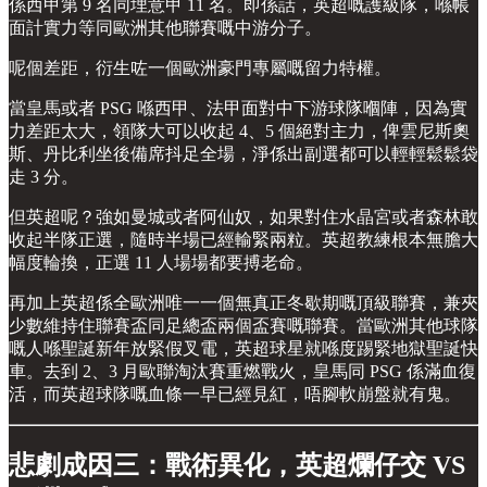
係西甲第 9 名同埋意甲 11 名。即係話，英超嘅護級隊，喺帳
面計實力等同歐洲其他聯賽嘅中游分子。
呢個差距，衍生咗一個歐洲豪門專屬嘅留力特權。
當皇馬或者 PSG 喺西甲、法甲面對中下游球隊嗰陣，因為實
力差距太大，領隊大可以收起 4、5 個絕對主力，俾雲尼斯奧
斯、丹比利坐後備席抖足全場，淨係出副選都可以輕輕鬆鬆袋
走 3 分。
但英超呢？強如曼城或者阿仙奴，如果對住水晶宮或者森林敢
收起半隊正選，隨時半場已經輸緊兩粒。英超教練根本無膽大
幅度輪換，正選 11 人場場都要搏老命。
再加上英超係全歐洲唯一一個無真正冬歇期嘅頂級聯賽，兼夾
少數維持住聯賽盃同足總盃兩個盃賽嘅聯賽。當歐洲其他球隊
嘅人喺聖誕新年放緊假叉電，英超球星就喺度踢緊地獄聖誕快
車。去到 2、3 月歐聯淘汰賽重燃戰火，皇馬同 PSG 係滿血復
活，而英超球隊嘅血條一早已經見紅，唔腳軟崩盤就有鬼。
悲劇成因三：戰術異化，英超爛仔交 VS