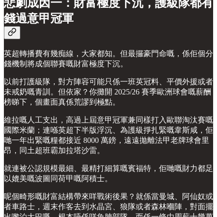
悲劇成因一：財富極度下沉，護級隊都有
錢過意甲冠軍
英超轉播費有幾痴線，大家都知。但最攞豪門命嘅，係佢個分
錢機制將成個聯賽嘅財富極度下沉。
以前打護級隊，對方陣容可能只係一班英冠料、平價外援或者
未戒奶嘅青訓。但依家？你攤開 2025/26 賽季歐洲球會嘅薪酬
榜睇下，個畫面真係荒謬到極點。
維拉嘅人工支出，高過上屆意甲冠軍兼同樣打入歐聯淘汰賽嘅
國際米蘭；連喺英超下半版浮沉、為護級掙扎緊嘅韋斯咸，佢
哋一年出緊嘅糧都接近 8000 萬鎊，遠遠拋離法甲老牌球會里
昂，同土超班霸加拉塔沙雷。
就連被公認規模最細、最精打細算嘅賓福特，佢哋嘅財力都足
以媲美嘅波圖同荷甲嘅阿積士。
呢個畸形嘅財富結構帶來咩戰術後果？就係當曼城、阿仙奴或
者車路士，週末作客去到水晶宮、狼隊或者森林嗰陣，對面擺
出嚟泊大巴嘅，根本唔係咩魚腩部隊，而係一條由周薪十幾萬