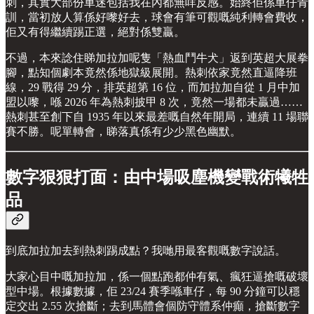
刺，其實大部份車迷包括我在內都無咩反感。始終佢係車仔青
訓，當初放人算係好嚟好去，球會有筆可觀嘅純利轉會費收，
佢又有得繼續踢正選，絕對係雙贏。
不過，本來諗住睇加拉加呢隻「熱血鬥牛犬」返到英超大展拳
腳，點知個劇本竟然係地獄級展開。熱刺依家竟然直逼降班
線，29 戰得 29 分，排英超第 16 位，而加拉加自從 1 月中加
盟以嚟，喺 2026 年為熱刺披甲 8 次，竟然一場都未贏過……
熱刺甚至創下自 1935 年以來最差嘅自然年開局，連續 11 場聯
賽不勝。呢單轉會，睇落真係有少少黑色幽默。
數字狠狠打面：由中場吸塵機變戰術犧牲
品
到底加拉加去到熱刺踢成點？我哋用最客觀嘅數字說話。
大家心目中嘅加拉加，係一個點跑都仲有氣、瘋狂逼搶嘅破壞
型中場。根據數據，佢 23/24 賽季喺車仔，每 90 分鐘可以穩
定交出 2.55 次搶斷；去到馬體會個防守體系仲癲，搶斷數字