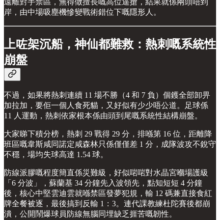
遠離對手禁區，無得做擅長嘅高位逼搶，結果就係兩頭唔到
岸，由中場吸塵機慘變戰術錯位下嘅隱形人。
上咗架沉船，神仙都難救：熱刺嘅系統性
崩盤
不過，如果將熱刺連續 11 場不勝（4 和 7 負）個鑊全部卸畀
加拉加，要佢一個人食死貓，又好似有少少唔公道。足球係
11 人運動，熱刺依家根本係由頭到尾嘅系統性結構崩盤。
大家睇下積分榜，熱刺 29 戰得 29 分，排喺第 16 位，距離降
班區嘅韋斯咸同諾定咸森林只係僅僅差 1 分，成隊波攻不銳守
不穩，場均失球高達 1.54 球。
防線派膠嘅程度簡直係災難級，好似啱啱對水晶宮嗰場護級
「6 分波」，蘇蘭基 34 分鐘先入波領先，點知短短 4 分鐘
後，核心中堅雲迪雲就喺禁區發夢犯規，輸 12 碼兼直接食紅
牌全餐被逐，最後搞到反輸 1：3。連代課教練杜陀賽後都崩
潰，公開鬧爆球員防線無腦同埋缺乏捱苦嘅韌性。