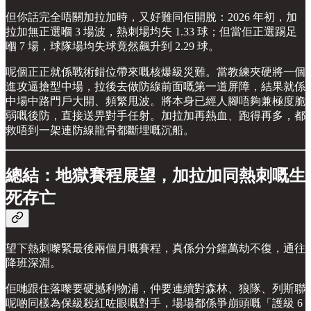
但你話完全唔關加拉加時，又好難同佢開脫：2026 年初，加
拉加無正選嗰 3 場波，熱刺場均失 1.33 球；但當佢正選踢足
嗰 7 場，球隊場均失球竟然飆升到 2.29 球。
呢個正正就係戰術錯位帶來嘅核爆級災難。當教練夾硬將一個
進攻逼搶型中場，拉後去做防線前面嘅第一道屏障，結果就係
中場中路門戶大開、頻繁甩波。將本身已經人腳唔夠兼極度脆
弱嘅後防，直接送畀對手任射。加拉加再熱血、跑得再多，都
救唔到一架連防線龍骨都斷埋嘅沉船。
總結：地獄賽程展望，加拉加同熱刺嘅生
死存亡
望下熱刺嚟緊最後兩個月嘅賽程，真係分分鐘萬劫不復，通往
降班深淵。
佢哋跟住落嚟要硬撼利物浦，仲要連續對森林、狼隊、列斯聯
呢啲同樣為保級殺紅咗眼嘅對手，場場都係爭崩頭嘅「護級 6