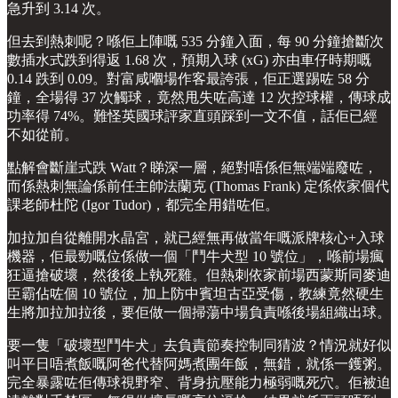
急升到 3.14 次。
但去到熱刺呢？喺佢上陣嘅 535 分鐘入面，每 90 分鐘搶斷次
數插水式跌到得返 1.68 次，預期入球 (xG) 亦由車仔時期嘅
0.14 跌到 0.09。對富咸嗰場作客最誇張，佢正選踢咗 58 分
鐘，全場得 37 次觸球，竟然甩失咗高達 12 次控球權，傳球成
功率得 74%。難怪英國球評家直頭踩到一文不值，話佢已經
不如從前。
點解會斷崖式跌 Watt？睇深一層，絕對唔係佢無端端廢咗，
而係熱刺無論係前任主帥法蘭克 (Thomas Frank) 定係依家個代
課老師杜陀 (Igor Tudor)，都完全用錯咗佢。
加拉加自從離開水晶宮，就已經無再做當年嘅派牌核心+入球
機器，佢最勁嘅位係做一個「鬥牛犬型 10 號位」，喺前場瘋
狂逼搶破壞，然後後上執死雞。但熱刺依家前場西蒙斯同麥迪
臣霸佔咗個 10 號位，加上防中賓坦古亞受傷，教練竟然硬生
生將加拉加拉後，要佢做一個掃蕩中場負責喺後場組織出球。
要一隻「破壞型鬥牛犬」去負責節奏控制同猜波？情況就好似
叫平日唔煮飯嘅阿爸代替阿媽煮團年飯，無錯，就係一鑊粥。
完全暴露咗佢傳球視野窄、背身抗壓能力極弱嘅死穴。佢被迫