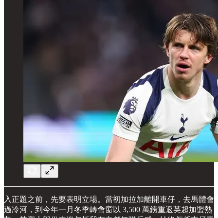
入正題之前，先要表明立場。當初加拉加離開車仔，去馬體會
過冷河，到今年一月冬季轉會窗以 3,500 萬鎊重返英超加盟熱