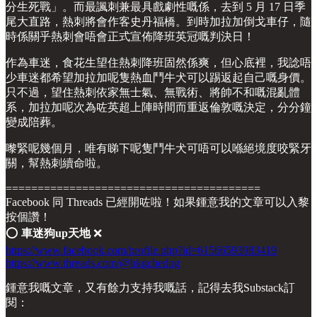
分生死戰」。而最諷刺兼最具戲劇性嘅係，去到 5 月 17 日季
尾大直路，熱刺將會作客史丹福橋。到時加拉加倒戈車仔，隨
時係關乎熱刺會唔會正式宣佈降班英冠嘅判決日！
作為車迷，食花生望住熱刺降班固然係爽，但心底裡，我諗唔
少車迷都希望加拉加呢隻熱血鬥牛犬可以踢返起自己嘅身價。
只不過，望住熱刺依家無士氣、無戰術、將帥不和嘅混亂體
系，加拉加呢次為咗英超上陣時間而重返倫敦嘅決定，分分鐘
變成陪葬。
嚟緊呢幾個月，唯有睇下呢隻鬥牛犬可唔可以喺絕境度咬緊牙
關，幫熱刺續命啦。
========================================
Facebook 同 Threads 已經開咗啦！如果鍾意我的文章可以入黎
按個讚！
⭕️
車迷狗up天地
❌
https://www.facebook.com/profile.php?id=61566593983419
https://www.threads.com/@hkgchedog
鍾意我嘅文章，又有餘力支持我嘅話，記得去我Substack訂
閱：