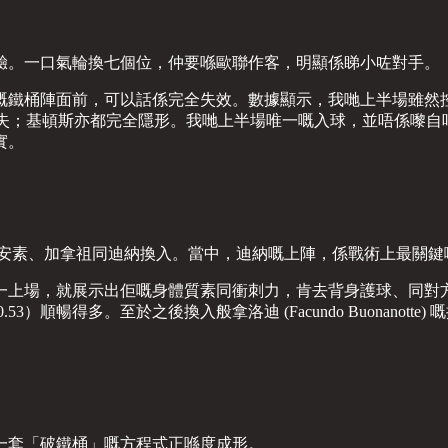
驗。一口氣輪換七個位，仲要喺歐聯作客，明顯係睇小咗對手。
鐵桶陣面前，可以話係完全失效。數據顯示，我哋上半場雖然控球（
現迷失；基頓斯亦都完全隱形。我哋上半場唯一嘅入球，並唔係嚟自咩
實。
將安素、加拿祖同迪納換入。當中，迪納嘅上陣，係戰術上最關鍵
一上場，就展示出佢嘅身體質素同衝刺力，肯去背身護球、同對
3）順暢得多。至於之後換入般拿洛迪 (Facundo Buonanot
一套「破鐵桶」嘅方程式正喺度成形。