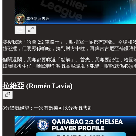
賽後我話「哈圖 2:2 車路士」，咁樣寫一啲都冇誇張。今場和
體碰撞，佢明顯係輸咗，搞到對方中柱，再俾古古尼亞補鑊唔
但鬧還鬧，我哋都要睇返「點解」。首先，我哋要記住，哈圖
19歲嘅後生仔，喺歐聯作客嘅高壓環境下犯錯，呢啲就係必須
拉維亞 (Roméo Lavia)
8分鐘嘅絕望：一次冇數據可以分析嘅悲劇