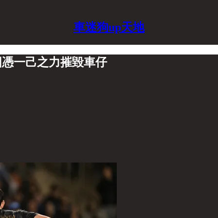
車迷狗up天地
圖憑一己之力摧毀車仔