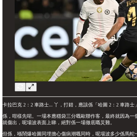
卡拉巴克 2：2 車路士... 丫，打錯，應該係「哈圖 2：2 車路士
係，咁樣先啱。一場本應穩袋三分嘅歐聯作客，最終就因為一
就傷出，呢場波表面上睇，絕對係一場徹底嘅災難。
但係，喺鬧爆哈圖同埋擔心傷病潮嘅同時，呢場波多少係馬蛇