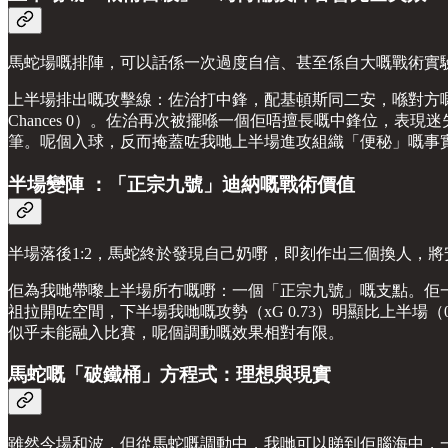
馬蛇場嘅排陣，可以話係一次過度自信、甚至係自大嘅戰術實
上半場排出嘅攻擊線：佐治打中鋒，配基頓斯同二安，喺對方嘅
Chances 0）。佐治再次被擺喺一個佢唔擅長嘅中鋒位，表
筆。呢個入球，反而掩蓋咗我哋上半場進攻組織「便秘」嘅事
半場變陣 ：「正宗九號」迪納嘅戰術價值
半場落後1:2，馬蛇終於發現自己奶嘢，即刻作出三個換人，
佢為我哋帶嚟上半場所冇嘅嘢：一個「正宗九號」嘅支點。佢
祖拉開咗空間，下半場我哋嘅攻勢（xG 0.73）明顯比上半場（0.5
似乎未能融入比賽，呢個調動嘅效果相對有限。
馬蛇嘅「破鐵桶」方程式：理想與現實
雖然今場和波，但從馬蛇嘅調動中，我哋可以睇到佢腦海中，