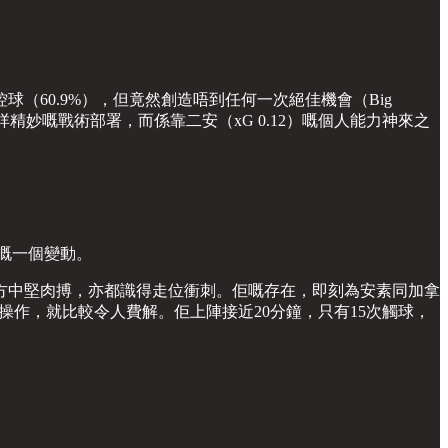
60.9%），但竟然創造唔到任何一次絕佳機會（Big
精妙嘅戰術部署，而係靠二安（xG 0.12）嘅個人能力神來之
嘅一個變動。
方中堅肉搏，亦都識得走位衝刺。佢嘅存在，即刻為安素同加拿
te) 嘅操作，就比較令人費解。佢上陣接近20分鐘，只有15次觸球，