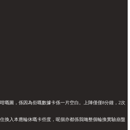
咁嘅圖，係因為佢嘅數據卡係一片空白。上陣僅僅8分鐘，2次
焗住換入本應輪休嘅卡些度，呢個亦都係我哋整個輪換實驗崩盤