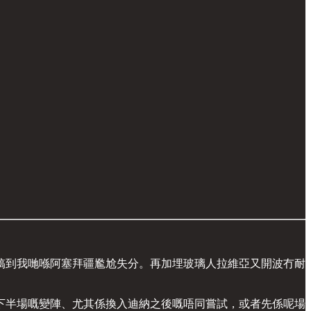
搞到我哋喺阿塞拜疆尷尬失分。再加埋玻璃人拉維亞又開波冇耐
下半場嘅變陣、尤其係換入迪納之後嘅唔同嘗試，或者先係呢場