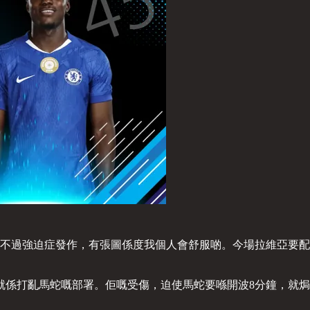
不過強迫症發作，有張圖係度我個人會舒服啲。今場拉維亞要配
就係打亂馬蛇嘅部署。佢嘅受傷，迫使馬蛇要喺開波8分鐘，就