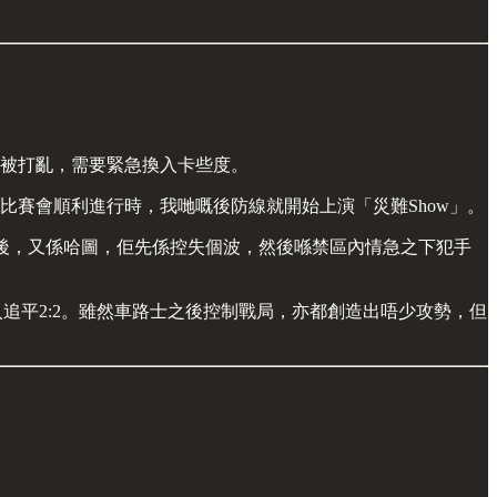
而被打亂，需要緊急換入卡些度。
當以為比賽會順利進行時，我哋嘅後防線就開始上演「災難Show」。
10分鐘後，又係哈圖，佢先係控失個波，然後喺禁區內情急之下犯手
入追平2:2。雖然車路士之後控制戰局，亦都創造出唔少攻勢，但