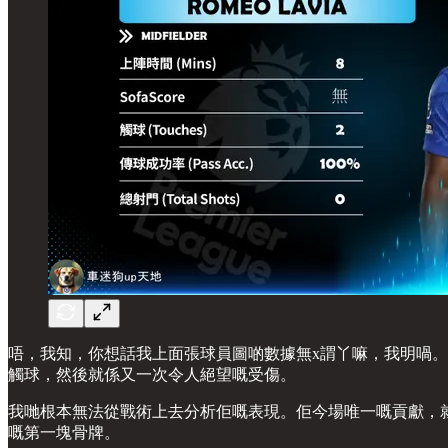
唔，我知，你想話我上面張球員圖啲數據無x謂丫嘛，我明喎。
觸球，然後就係又一次令人絕望嘅受傷。
我哋根本無法從戰術上去分析佢嘅表現。佢今場唯一嘅貢獻，
嘅第一塊骨牌。