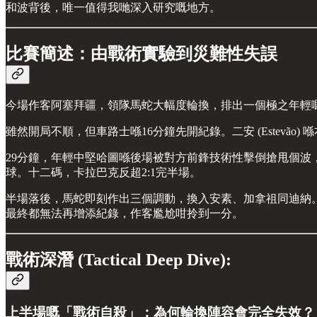
和波背後，唯一值得我哋深入研究嘅地方。
比賽簡述：由戰術實驗到災難性失誤
今場作客阿塞拜疆，領隊馬蛇大幅度輪換，排出一個極之年輕
雖然開局不順，但車路士喺16分鐘先開紀錄。二安 (Estevã
29分鐘，年輕中堅哈圖喺後場被對方前鋒技術性擊倒搶甩個波，對方
球。十二碼，卡拉巴克反超2:1完半場。
半場落後，馬蛇即刻作出三個調動，換入安素、加拿祖同迪納。呢
最終都無法再增添紀錄，作客尷尬咁拎到一分。
戰術深潛 (Tactical Deep Dive):
上半場嘅「戰術自殺」：為何輪換陣容會完全失效？