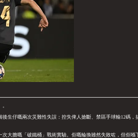
」。
個後生仔嘅兩次災難性失誤：控失俾人搶斷、禁區手球輸12碼，
一次大膽嘅「破鐵桶」戰術實驗。佢嘅輪換雖然失敗咗，但佢喺