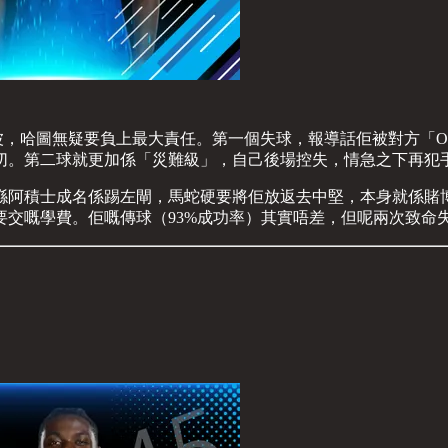
波，哈圖無疑要負上最大責任。第一個失球，報導話佢被對方「Ou
切。第二球就更加係「災難級」，自己後場控失，情急之下再犯
喺阿積士成名係踢左閘，馬蛇硬要將佢放返去中堅，本身就係賭
要交嘅學費。佢嘅傳球（93%成功率）其實唔差，但呢兩次致命