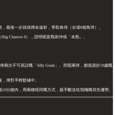
得，最後一步就係搏命遠射，爭取角球（全場8個角球）。
Chances 0），證明呢套戰術仲係「未熟」。
可原諒嘅「Silly Goals」。而呢兩球，都係源於19歲嘅
慢，俾對手輕鬆補中。
喺10分鐘內，用兩種唔同嘅方式，親手斷送咗我哋嘅領先優勢。