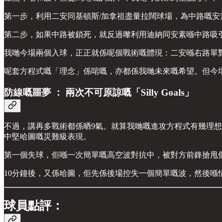
第一步，利用二安同基頓斯/加拿祖盡量拉闊球場，為中路嘅安
第二步，如果中路被鎖死，就反過嚟利用迪納同安素喺中路吸
我哋今場兩個入球，正正就係呢個戰術嘅體現：二安喺右路單
呢套方程式嘅「理念」係啱嘅，亦都係我哋未來嘅希望。但今場嘅問
防線嘅噩夢 ： 兩次不可原諒嘅「Silly Goals」
不過，講再多戰術都係晒9氣。就算我哋嘅進攻方程式有幾理想，只
中堅哈圖嘅災難級表現。
第一個失球，佢喺一次簡單嘅高空波對抗中，被對方前鋒搶甩
10分鐘後，又係哈圖，佢先係後場控失一個簡單嘅波，然後喺
球員點評：