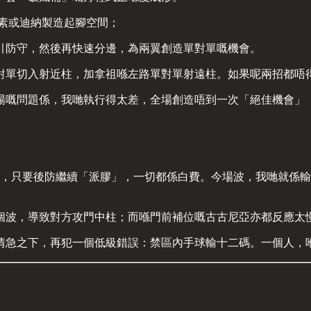
素或迪納製造起腳空間；
引防守，然後再快速分邊，為兩翼創造單對單嘅機會。
對單切入射近柱，加拿祖喺左路單對單射遠柱。如果呢兩招都唔
題係，我哋執行得太差，全場創造唔到一次「絕佳機會」（Big 
要後防繼續「派膠」，一切都係白費。今場波，我哋就係輸俾兩次不
個波，導致對方攻門中柱；而喺門前補位嘅古古尼亞亦都反應太
情急之下，再犯一個低級錯誤：禁區內手球輸十二碼。一個人，