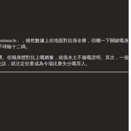
tmuscle」，雖然數據上佢地面對抗係全勝，但嗰一下關鍵嘅身
手球輸十二碼。
博。佢喺身體對抗上嘅猶豫，就係水土不服嘅證明。其次，一個
失誤，就注定佢要成為今場比賽失分嘅罪人。