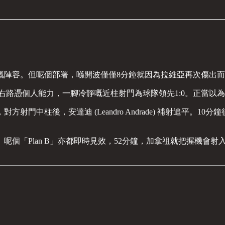
嘅陣容。但呢個部署，喺開波僅僅8分鐘就因為拉維亞再次傷出
o) 喺右路憑個人能力，一腳冷靜嘅近柱射門為球隊領先1:0。正
射門中柱後，安達迪 (Leandro Andrade) 補射追平。
個「Plan B」亦都即時見效，52分鐘，加拿祖就把握機會射