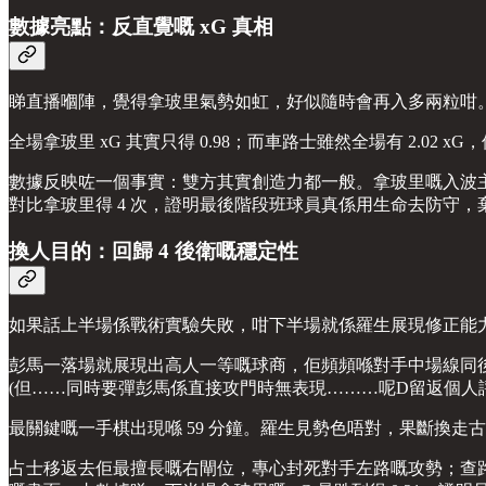
數據亮點：反直覺嘅 xG 真相
睇直播嗰陣，覺得拿玻里氣勢如虹，好似隨時會再入多兩粒咁
全場拿玻里 xG 其實只得 0.98；而車路士雖然全場有 2.02 xG，但扣除
數據反映咗一個事實：雙方其實創造力都一般。拿玻里嘅入波主
對比拿玻里得 4 次，證明最後階段班球員真係用生命去防守
換人目的：回歸 4 後衛嘅穩定性
如果話上半場係戰術實驗失敗，咁下半場就係羅生展現修正能
彭馬一落場就展現出高人一等嘅球商，佢頻頻喺對手中場線同
(但……同時要彈彭馬係直接攻門時無表現………呢D留返個人
最關鍵嘅一手棋出現喺 59 分鐘。羅生見勢色唔對，果斷換走古
占士移返去佢最擅長嘅右閘位，專心封死對手左路嘅攻勢；查