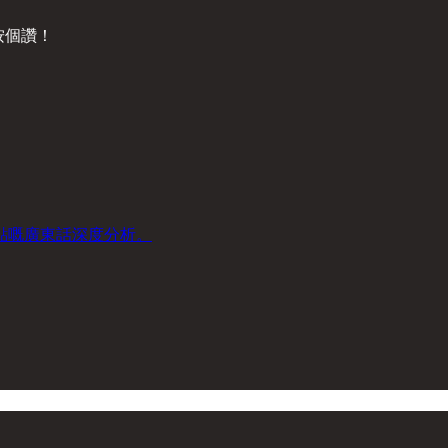
黎按個讚！
：
點嘅廣東話深度分析。