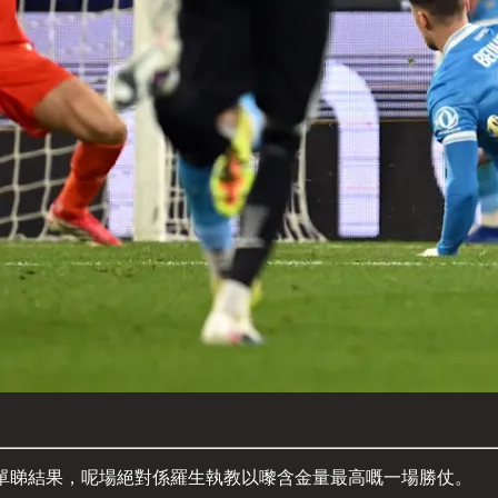
 強。單睇結果，呢場絕對係羅生執教以嚟含金量最高嘅一場勝仗。