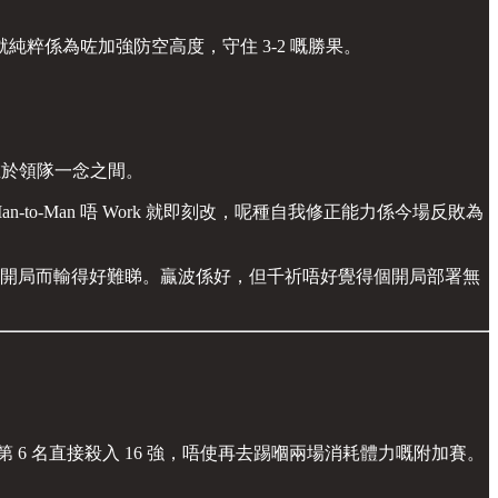
粹係為咗加強防空高度，守住 3-2 嘅勝果。
在於領隊一念之間。
o-Man 唔 Work 就即刻改，呢種自我修正能力係今場反敗為
個開局而輸得好難睇。贏波係好，但千祈唔好覺得個開局部署無
 6 名直接殺入 16 強，唔使再去踢嗰兩場消耗體力嘅附加賽。