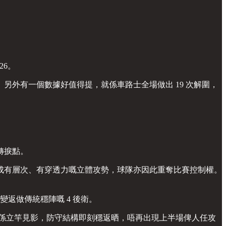
26。
外有一個數據好值得提，就係車路士全場做出 19 次解圍，
轉捩點。
成有層次、有穿透力嘅立體攻勢，球隊亦因此重奪比賽控制權。
變返做傳統穩陣嘅 4 後衛。
係立竿見影，防守結構即刻穩返晒，唔再出現上半場俾人任攻