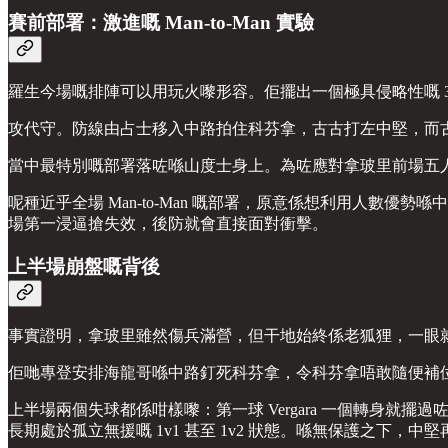
賽前部署：激進嘅 Man-to-Man 實驗
羅生今場嘅排陣可以用玩火嚟形容。佢擺出一個極具侵略性嘅 3-2
攻代守。防線由占士移入中路拍住科芬拿，古古打左中堅，而
當中最特別嘅部署落咗喺山度士身上。為咗應對拿玻里前場五
呢種近乎全場 Man-to-Man 嘅部署，原意係想利用人
場第一浸逼搶失效，後防就會直接面對衝擊。
上半場崩盤嘅背後
事實證明，拿玻里雖然傷兵滿營，但干地始終係老狐狸，一眼
佢哋專登安排海龍哥喺中路釘死科芬拿，令科芬拿唔敢隨便補位；然後利用兩
上半場兩個失球都係咁樣嚟：第一球 Vergara 一個轉身
長期處於孤立無援嘅 1v1 甚至 1v2 狀態。喺無保護之下