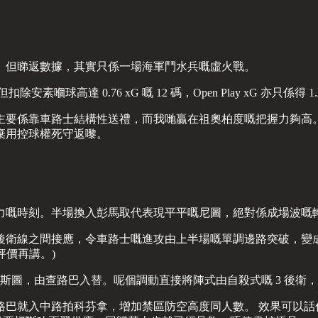
。但睇返數據，其實只係一場海軍鬥水兵嘅虛火戰。
安素嗰球高達 0.76 xG 嘅 12 碼，Open Play xG 亦只係得 1.
要係靠車路士結構性送禮，而我哋贏在祖奧柏度嘅把握力夠高。另
，棄用控球權死守返嚟。
力嘅時刻。半場換入彭馬取代表現平平嘅尼圖，絕對係成場波嘅
後衛線之間接應，令車路士嘅進攻由上半場嘅單調邊路突破，變
評價再講。)
斯圖，由查路巴入替。呢個調動直接將陣式由自殺式嘅 3 後衛，
路巴就入中路拍科芬拿，增加禁區防空高度同人數。 效果可以話