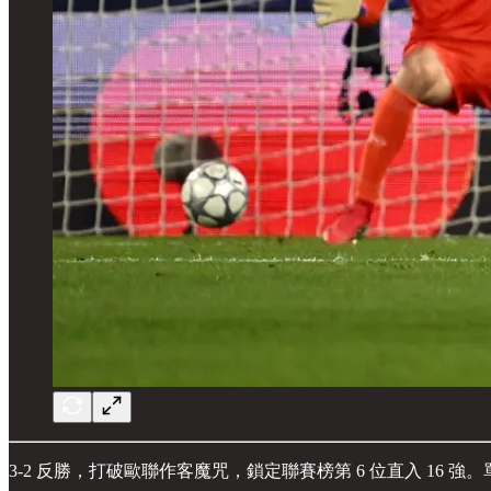
3-2 反勝，打破歐聯作客魔咒，鎖定聯賽榜第 6 位直入 16