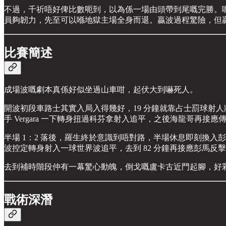
不過，千祈唔好俾比數呃到，以為係一場由頭帶到尾嘅完勝。
員夠韌力，先至可以喺地獄主場全身而退。贏波過程驚險，但
比賽簡述
成場波嘅劇本真係好似坐過山車咁，起伏大到嚇死人。
開波初段車路士其實入局入得幾好，19 分鐘就靠占士罰球射
手 Vergara 一下轉身扭過科芬拿射入追平，之後海龍哥再接
半場 1：2 落後，羅生終於意識到唔對路，半場休息即刻換入
波控定轉身射入一球世界波追平，去到 82 分鐘再接應彭馬反擊
去到補時階段仲有一幕驚心動魄，倒戈嘅盧卡古近門起腳，好彩山
戰術深潛