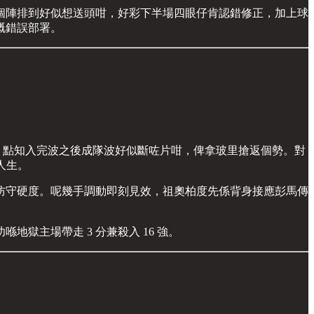
個陣排到好似想送頭咁，好彩下半場四眼仔肯認錯修正，加上球
嘅錯誤部署。
波。點知入完波之後成隊波好似斷咗片咁，俾拿玻里搶返個勢。對
人生。
加強防守硬度。呢幾手調動即刻見效，祖奧柏度先係背身接應彭馬傳
獄主場帶走 3 分兼殺入 16 強。