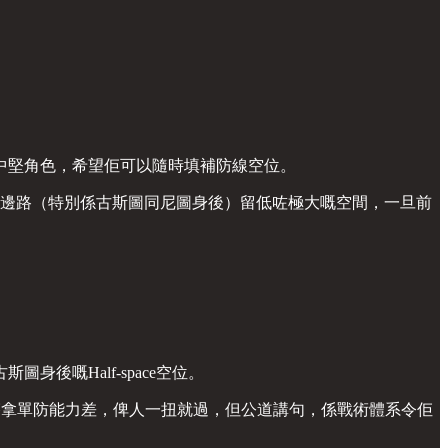
中堅角色，希望佢可以隨時填補防線空位。
，兩條邊路（特別係古斯圖同尼圖身後）留低咗極大嘅空間，一旦前
身後嘅Half-space空位。
科芬拿單防能力差，俾人一扭就過，但公道講句，係戰術體系令佢