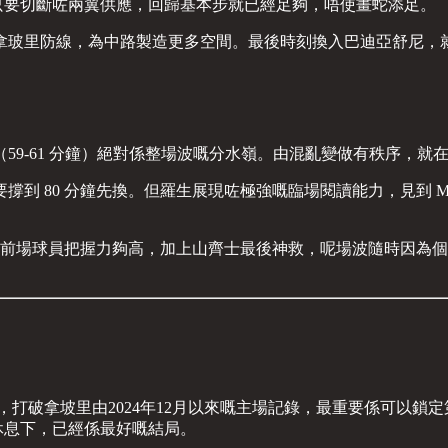
證明只要切斷咗兩翼供應，回歸基本步就已經足夠，唔使畫蛇添足。
玻里防線，為中路製造更多空間。最後時刻換入巴迪亞舒尼，就純
（59-61 分鐘）絕對係整場波嘅分水嶺。由混亂變做有秩序，就
80 分鐘先換。但羅生展現咗極強嘅臨場閱讀能力，見到 Man-t
係前場球員把握力夠高，加上山齊士最後神救，呢場波隨時因為
打破拿坡里由2024年12月以來嘅主場記錄，最重要係可以鎖定第
休息下，已經係最好嘅結局。