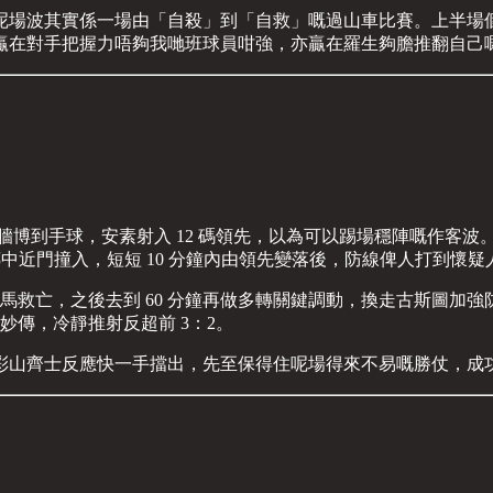
呢場波其實係一場由「自殺」到「自救」嘅過山車比賽。上半場
贏在對手把握力唔夠我哋班球員咁強，亦贏在羅生夠膽推翻自己
人牆博到手球，安素射入 12 碼領先，以為可以踢場穩陣嘅作客
應傳中近門撞入，短短 10 分鐘內由領先變落後，防線俾人打到懷疑
彭馬救亡，之後去到 60 分鐘再做多轉關鍵調動，換走古斯圖
妙傳，冷靜推射反超前 3：2。
齊士反應快一手擋出，先至保得住呢場得來不易嘅勝仗，成功喺地