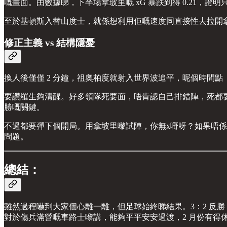
嘅畫面。由數據睇，下半場拿玻里嘅 xG 暴跌到得 0.21，
至於基頓斯入替山度士，就係想利用佢嘅速度同直接性去拉開拿
修正主義 vs 結構隱憂
換人後僅僅 2 分鐘，祖奧柏度就射入世界波追平，呢個時間點
要讚羅生夠清醒。好多領隊死要面，唔肯認自己排錯陣，死都要撐到 
勝嘅關鍵。
不過都要彈下個開局。用拿坡里嚟試陣，你無x嘢呀？如果唔
問題。
總結：
雖然過程嚇到大家個心離一離，但足球始終睇結果。3：2 反勝，
對於傷兵滿營嘅車路士嚟講，能夠平平安安過渡，2 月份有得