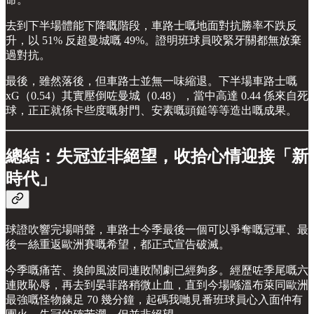
去到下半場體能下降嘅階段，車路士嘅地面對抗勝率不跌反
升，以 51% 反超曼城嘅 49%。證明班球員咬緊牙關都無放棄
過對抗。
最後，雖然落後，但車路士並無一味縮退。下半場車路士嘅
xG（0.54）其實壓倒咗曼城（0.48），當中高達 0.44 係來自死
球，正正就係卡些度嘅射門、安素嘅頭鎚等等造出嘅成果。
總結：失冠並非絕望，收拾心情迎接「新
時代」
球證吹響完場哨聲，車路士今季最後一個可以爭奪嘅冠軍、最
後一絲重返歐洲賽嘅希望，都正式宣告破滅。
今季嘅痛苦、換帥風波同連敗鬧劇已經夠多。經歷咗季尾嘅六
連敗恥辱，再去到晏菲路稍微止血，直到今場喺溫布萊同歐洲
最強嘅怪物鍊足 70 幾分鐘，起碼我哋見番班球員心入面仲有