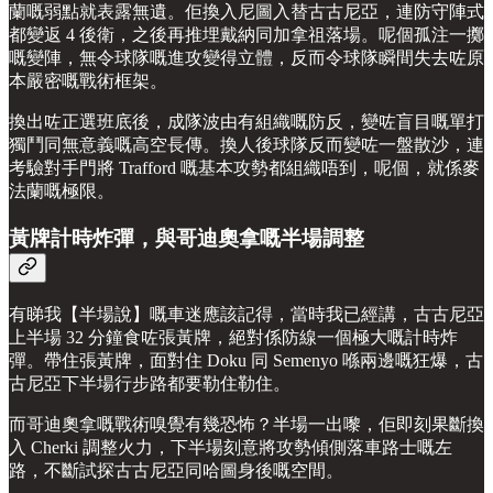
蘭嘅弱點就表露無遺。佢換入尼圖入替古古尼亞，連防守陣式
都變返 4 後衛，之後再推埋戴納同加拿祖落場。呢個孤注一擲
嘅變陣，無令球隊嘅進攻變得立體，反而令球隊瞬間失去咗原
本嚴密嘅戰術框架。
換出咗正選班底後，成隊波由有組織嘅防反，變咗盲目嘅單打
獨鬥同無意義嘅高空長傳。換人後球隊反而變咗一盤散沙，連
考驗對手門將 Trafford 嘅基本攻勢都組織唔到，呢個，就係麥
法蘭嘅極限。
黃牌計時炸彈，與哥迪奧拿嘅半場調整
有睇我【半場說】嘅車迷應該記得，當時我已經講，古古尼亞
上半場 32 分鐘食咗張黃牌，絕對係防線一個極大嘅計時炸
彈。帶住張黃牌，面對住 Doku 同 Semenyo 喺兩邊嘅狂爆，古
古尼亞下半場行步路都要勒住勒住。
而哥迪奧拿嘅戰術嗅覺有幾恐怖？半場一出嚟，佢即刻果斷換
入 Cherki 調整火力，下半場刻意將攻勢傾側落車路士嘅左
路，不斷試探古古尼亞同哈圖身後嘅空間。