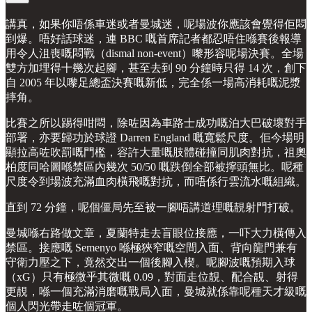
講真，如果你唔係車迷或者曼城迷，呢場波你應該會覺得佢悶
到爆。唔好話球迷，連 BBC 嘅首席記者都忍唔住喺賽後報導
用令人沮喪嘅悶戰（dismal non-event）嚟形容呢場決賽。全場
雙方加埋得十幾次起腳，甚至去到 90 分鐘時只得 14 次，創下
自 2005 年以嚟足總盃決賽嘅新低，完全係一場高消耗嘅泥漿
摔角。
比賽之所以踢得咁悶，除咗因為車路士成功嘅泊大巴破壞對手
部署，亦要歸功於球證 Darren England 嘅寬鬆尺度。佢今場明
顯拉高咗吹罰嘅門檻，容許大量嘅肢體碰撞同肌肉對抗，祖奧
柏度同哈圖喺禁區內幾次 50/50 嘅跌倒全部被擰頭無比。呢種
尺度令到場波充滿血肉橫飛嘅對抗，而唔係行雲流水嘅組織。
直到 72 分鐘，呢個僵局先至被一腳唔講道理嘅靚射門打破。
曼城喺右路做文章，夏蘭特走去盲眼位接應，一吓大力橫傳入
禁區。接應嘅 Semenyo 喺極狹窄嘅空間入面、背向龍門兼有
守衛力壓之下，竟然交出一個後腳入楔。呢腳波嘅預期入球
（xG）只有極微乎其微嘅 0.09，對面走位靚、配合靚、射得
更靚，喺一個充滿消磨嘅戰局入面，曼城就係靠呢種天才級嘅
個人閃光帶走咗個冠軍。