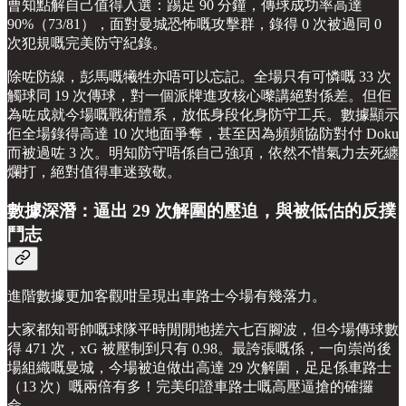
曹知點解自己值得入選：踢足 90 分鐘，傳球成功率高達
90%（73/81），面對曼城恐怖嘅攻擊群，錄得 0 次被過同 0
次犯規嘅完美防守紀錄。
除咗防線，彭馬嘅犧牲亦唔可以忘記。全場只有可憐嘅 33 次
觸球同 19 次傳球，對一個派牌進攻核心嚟講絕對係差。但佢
為咗成就今場嘅戰術體系，放低身段化身防守工兵。數據顯示
佢全場錄得高達 10 次地面爭奪，甚至因為頻頻協防對付 Doku
而被過咗 3 次。明知防守唔係自己強項，依然不惜氣力去死纏
爛打，絕對值得車迷致敬。
數據深潛：逼出 29 次解圍的壓迫，與被低估的反撲
鬥志
進階數據更加客觀咁呈現出車路士今場有幾落力。
大家都知哥帥嘅球隊平時閒閒地搓六七百腳波，但今場傳球數
得 471 次，xG 被壓制到只有 0.98。最誇張嘅係，一向崇尚後
場組織嘅曼城，今場被迫做出高達 29 次解圍，足足係車路士
（13 次）嘅兩倍有多！完美印證車路士嘅高壓逼搶的確攞
命。