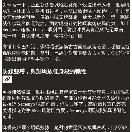
失球嗰一下，正正就係曼城喺右路幾下快速短傳入楔，夏蘭特
成功拉扯出古古身後嘅盲區，再交出致命嘅地波傳中。哥迪奧
拿巧妙地將對手一個微小嘅黃牌隱患，放大成致命一擊，呢啲
就係頂級名帥嘅能力。面對呢種針對性嘅戰術破局能力，加上
Semenyo 嗰腳 0.09 xG 嘅射門，防線球員其實已經做足本份。
呢一球，真係非戰之罪，輸得心服口服。
賽後都有巴打話，覺得唔應該換古古而應該換哈圖，呢個位就
係戰術嗅覺問題。當對手已經針對帶黃嘅古古去攻，你留住佢
同露出個弱俾對手完全一樣。
防線雙塔，與彭馬放低身段的犧牲
今場雖然輸波，但我哋絕對要俾掌聲一班防守球員，特別係高
維爾同科芬拿呢對防線雙塔。有部分球迷可能會將失波怪罪於
最接近 Semenyo 嘅高維爾，但失波嗰下，高維爾其實已經完
美遮擋咗對手 99% 嘅射門角度，Semenyo 嗰球後腳真係避無
可避。
睇番高維爾全場嘅數據，絕對係世盃國腳級嘅表現，佢話俾杜