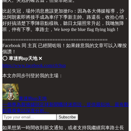
團火。失冠的確苦澀，但並非絕望。
比起失冠，場外消息應該更加搶Fo：因為各大傳媒報導，沙
比阿朗素即將接手成為車仔下季新主帥。路還長，收拾心情，
好好搞清楚下季陣容點樣執，聽日太陽照常升起，我哋無降
班，仲有下季。車路士，We keep the blue flag flying high！
========================================
Facebook 同 主頁 已經開咗啦！如果鍾意我的文章可以入嚟按
個讚！
⭕️
車迷狗up天地
❌
https://www.facebook.com/cfc9up
本文亦同步刊登於我的主場：
車迷狗up天地
一個專為厭倦罐頭足球新聞嘅球迷而設，提供最貼地、最有觀
點嘅廣東話深度分析。
如果想第一時間收到新文通知，或者支持我繼續寫車路士長