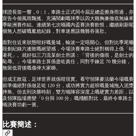
球證長笛一響，0：1，車路士正式同今屆足總盃擦身而過，亦
宣告今個風雨飄搖、充滿鬧劇嘅球季以四大雞胸兼徹底無緣來
季歐洲賽作結。連續第七次喺國內盃賽決賽飲恨，繼續刷新呢
個無人想破嘅尷尬紀錄，對車迷應該幾難吞落肚。
面對住近來狀態咁好嘅曼城，輸波一定唔開心。但對比季尾嗰
段創紀錄六連敗嘅絕望感，今場決賽車路士絕對稱得上係「站
著死」。就好似三刀流某劍士所講：「背後的傷痕，是劍士的
恥辱。」今場車路士算係盡咗責任，同對手鍊足 70 幾分鐘，
無留低背後嘅傷俾大家睇。
但成王敗寇，足球世界就係咁現實。看守領隊麥法蘭今場嘅賽
前準備絕對係做足咗 120 分，成功將實力超班嘅曼城拖入泥漿
摔角。但去到決勝時刻，雙方喺陣容深度上嘅硬實力差距，以
及領隊臨場應變「0 分與 100 分」嘅殘酷對比，最終令車路士
喺決賽功虧一簣。
比賽簡述：