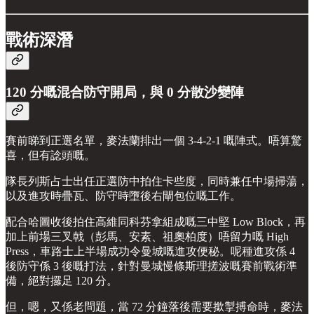
戰術深潛
120 分嘅混合防守開局，與 0 分散沙變陣
賽前睇到正選名單，麥法蘭排出一個 3-4-2-1 嘅陣式。唔算驚
喜，但有諗頭嘅。
隊長列斯占士出任正選防中拍住卡些度，同時兼任中場掃蕩，
以及進攻時疊瓦、防守時墮後右閘包位嘅工作。
配合哈圖收後拍住高維同科芬拿組成嘅三中堅 Low Block，再
加上前場三叉戟（彭馬、安素、祖奧柏度）唔留力嘅 High
Press，車路士上半場成功令曼城嘅進攻便秘。呢種進攻係 4
後防守係 3 後嘅打法，針對曼城慢條斯理搓波嘅賽前戰術準
備，絕對攞足 120 分。
但，嗯，又係老問題，當 72 分鐘落後需要撳掣搏命時，麥法