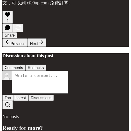
文，可以到 cfc9up.com 免費訂閱。
1
Share
Previous
Next
Discussion about this post
Comments
Restacks
Top
Latest
Discussions
No posts
Ready for more?