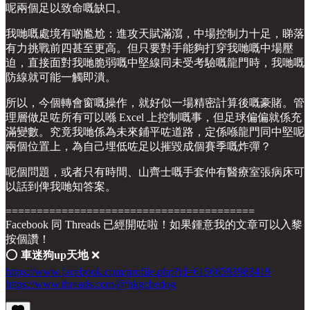
呢兩個足以致命嘅缺口。
我哋嘅處境有啲尷尬：進攻天賦滿瀉，中場控制力十足，睇落
有力挑戰前四甚至更高。但只要對手能夠打穿我哋嘅中場壓
迫，直接面對我哋脆弱嘅中堅線同未受考驗嘅龍門時，我哋嘅
防線就可能一觸即潰。
所以，今個轉會窗嘅操作，就好似一場精密計算後嘅豪賭。管
理層做足咗所有可以喺 Excel 上控制嘅事，但足球偏偏就係充
滿變數。究竟我哋係為未來鋪平咗道路，定係喺龍門同中堅呢
兩個位置上，為自己埋低咗足以摧毀成個賽季嘅炸彈？
呢個問題，或者只有時間、山齊士嘅手套仲有醫療室張病床可
以話到俾我哋知答案。
========================================
Facebook 同 Threads 已經開咗啦！如果鍾意我的文章可以入黎
按個讚！
⭕️
車迷狗up天地
❌
https://www.facebook.com/profile.php?id=61566593983419
https://www.threads.com/@hkgchedog