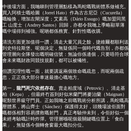
中後場方面，我哋睇到管理層點樣為馬蛇嘅戰術體系做補充。
買入阿積士嘅哈圖（Jorrel Hato）作為古古尼亞（Cucurella）
嘅輪換，增加左閘深度；艾素高（Dário Essugo）嘅加盟同黑
工 山度士（Andrey Santos）回歸，亦都令我哋上季略顯單薄
嘅中場得到補強。呢啲都係務實、針對性嘅收購。
清洗方面更加值得一讚，清走大量冗員之餘，捷維爾都順利送
到史特拉斯堡。呢個決定，無疑係同一個時代嘅告別，亦都係
管理層向全隊發出嘅明確信號：無論你係邊個，只要唔符合球
會未來嘅財政同競技規劃，都可以被犧牲。
但讚完理性嘅一面，就要講返兩個致命嘅疏忽，而呢兩個疏
忽，正正係大部分車迷最擔心嘅地方。
第一，
龍門死穴依然存在
。賣走柏度域（Petrovic）、清走基
柏（Kepa），但最終冇簽到好似米蘭門將麥治蘭（Maignan）
呢類世界級守門員。正如我哋之前嘅戰術分析所講，馬蛇嘅高
壓體系，將山齊士（Sánchez）保護得太好，頭幾場波佢面對
嘅都係相對容易撲救嘅射門，真正考驗仲未到，令佢好似一個
未經考驗嘅計時炸彈。管理層喺呢個最關鍵嘅位置上「食白
果」，無疑係今個轉會窗最大嘅扣分位。