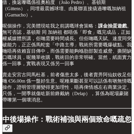
借，換返嚟嘅係祖奧柏度 （João Pedro）、基頓斯
（Gittens），同埋最震撼球壇、由曼聯直接撬過嚟嘅加納祖
（Garnacho）。
呢個操作，完美體現咗我之前講嘅球會策略：
課金抽蛋遊戲
。
無可否認，基頓斯 同 加納祖 都唔係「即食」嘅完成品，正如
權威媒體所講，佢哋需要時間成長。但佢哋嘅天賦、速度同突
破能力，正正係馬蛇套「中路主導」戰術所需要嘅爆破點。我
哋唔再依賴盲目傳中，而係需要能夠喺肋部製造威脅、撕開缺
口嘅球員，呢幾單收購，戰術目的非常明確。當然，紙面實力
係一回事，實戰表現又係另一回事
賣走安宮古同馬杜基，前者傷患太多，後者賣畀阿仙奴收足佢
哋 €56.00m 係一盤好生意。呢種果斷甚至可以話係有啲無情嘅
操作，證明管理層變得更加理性，唔再俾情感左右商業決定。
只係，一開季就傷咗新前鋒戴納（Delap），算係為呢場豪賭
帶嚟第一個壞消息。
中後場操作：戰術補強與兩個致命嘅疏忽