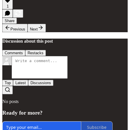
1
Share
Previous
Next
Discussion about this post
Comments
Restacks
Top
Latest
Discussions
No posts
Ready for more?
Subscribe