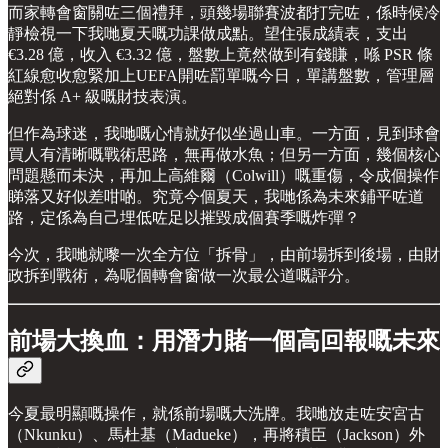
而家轉會窗關咗三個禮拜，頭幾場聯賽波都打完咗，係時候冷
靜檢視一下我哋夏天嘅功課做成點。望住張成績表，支出
€3.28 億，收入 €3.32 億，盤數上竟然做到有錢賺，喺 PSR 條
紅線愈收愈緊加上UEFA開咗罰單嘅今日，單講盤數，管理層
絕對係 A+ 級嘅財技表演。
但作為球迷，我哋嘅心情就好似坐過山車。一方面，見到球會
買人有清晰嘅戰術思路，無再做水魚；但另一方面，幾個核心
問題懸而未決，再加上高維爾（Colwill）嘅重傷，令成個操作
睇落又好似差咁啲。究竟今個夏天，我哋係為未來鋪平咗道
路，定係為自己埋低咗足以摧毀成個賽季嘅炸彈？
今次，我哋就嚟一次全方位「拆骨」，由前場拆到後場，由財
政拆到戰術，為呢個轉會窗做一次最公道嘅評分。
前場大換血：用潛力賭一個高回報嘅未來
今夏最明顯嘅操作，就係前場嘅大洗牌。我哋放走咗安宮古
（Nkunku）、馬杜基（Madueke），再將積臣（Jackson）外