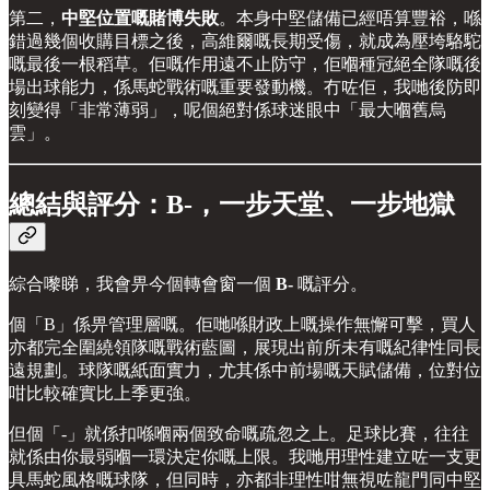
第二，
中堅位置嘅賭博失敗
。本身中堅儲備已經唔算豐裕，喺
錯過幾個收購目標之後，高維爾嘅長期受傷，就成為壓垮駱駝
嘅最後一根稻草。佢嘅作用遠不止防守，佢嗰種冠絕全隊嘅後
場出球能力，係馬蛇戰術嘅重要發動機。冇咗佢，我哋後防即
刻變得「非常薄弱」，呢個絕對係球迷眼中「最大嗰舊烏
雲」。
總結與評分：B-，一步天堂、一步地獄
綜合嚟睇，我會畀今個轉會窗一個
B-
嘅評分。
個「B」係畀管理層嘅。佢哋喺財政上嘅操作無懈可擊，買人
亦都完全圍繞領隊嘅戰術藍圖，展現出前所未有嘅紀律性同長
遠規劃。球隊嘅紙面實力，尤其係中前場嘅天賦儲備，位對位
咁比較確實比上季更強。
但個「-」就係扣喺嗰兩個致命嘅疏忽之上。足球比賽，往往
就係由你最弱嗰一環決定你嘅上限。我哋用理性建立咗一支更
具馬蛇風格嘅球隊，但同時，亦都非理性咁無視咗龍門同中堅