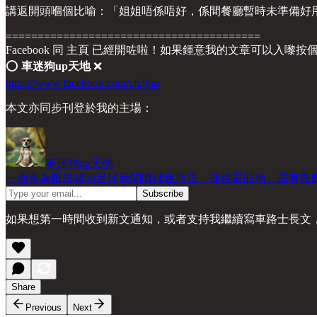
講返開頭嗰個比喻：「姐姐唔係唔好，係間餐廳暫時未準備好用
========================================
Facebook 同 主頁 已經開咗啦！如果鍾意我的文章可以入嚟按
⭕️
車迷狗up天地
❌
https://www.facebook.com/cfc9up
本文亦同步刊登於我的主場：
車迷狗up天地
一個專為厭倦罐頭足球新聞嘅球迷而設，提供最貼地、最有觀
如果想第一時間收到新文通知，或者支持我繼續寫車路士長文，可以到 
Share
Previous
Next