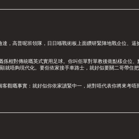
。
迪達，高普呢班領隊，日日喺戰術板上面鑽研緊陣地戰企位、逼
助教，浸淫嘅係相對傳統嘅英式實用足球。你叫佢單對單教後衛點樣企
系？明顯就唔夠現代化。要佢依家接手車路士，就好似要關二哥帶
觀嘅事實：就好似你依家讀緊中一，絕對唔代表你將來考唔到大學，