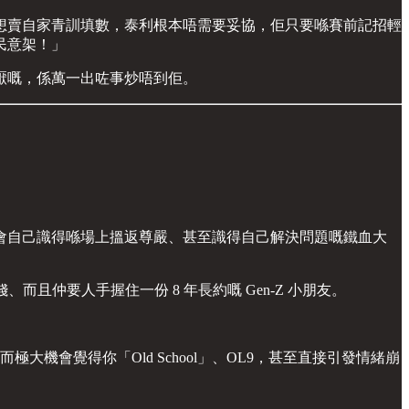
想賣自家青訓填數，泰利根本唔需要妥協，佢只要喺賽前記招輕
民意架！」
厭嘅，係萬一出咗事炒唔到佢。
會自己識得喺場上搵返尊嚴、甚至識得自己解決問題嘅鐵血大
且仲要人手握住一份 8 年長約嘅 Gen-Z 小朋友。
機會覺得你「Old School」、OL9，甚至直接引發情緒崩