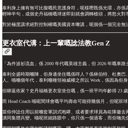
泰利身上擁有無可比擬嘅民意護身符，呢樣嘢既係光環，亦係
輕呻半句，成個史丹福橋嘅球迷即刻就會調轉槍頭，將怒火對
對於極度講求絕對控制權嘅美國資本嚟講，呢個係一個完全無
更衣室代溝：上一輩嘅諗法教Gen Z
「為件波衫流血」係 2000 年代嘅英雄主義，但 2026 年嘅
泰利全盛時期嗰陣，佢身邊坐住嘅係咩人？係林伯特、杜奧巴
人。喺嗰個年代，泰利嗰種領袖威權之所以 Work，係因為佢
但睇返依家？史丹福橋更衣室坐住嘅，係一班平均年齡得 23 歲、
而 Head Coach 喺呢間球會嘅平均壽命可能得幾個月，但呢班球
當你仲諗住用以前嗰套軍訓式咆哮、或者要求球員為咗隊徽去死嘅傳
潰同集體兵變。喺呢班細路眼中，你只係一個過客，而佢哋先