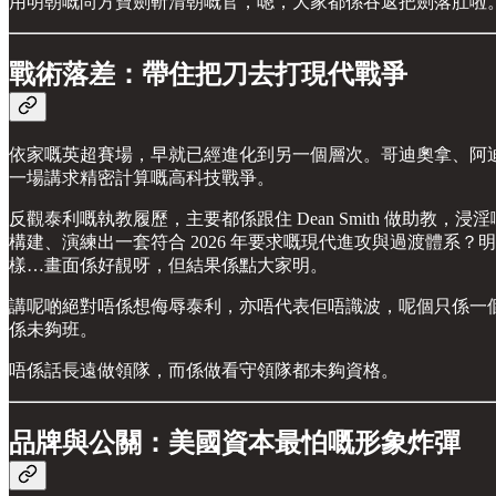
用明朝嘅尚方寶劍斬清朝嘅官，嗯，大家都係吞返把劍落肚啦
戰術落差：帶住把刀去打現代戰爭
依家嘅英超賽場，早就已經進化到另一個層次。哥迪奧拿、阿
一場講求精密計算嘅高科技戰爭。
反觀泰利嘅執教履歷，主要都係跟住 Dean Smith 做
構建、演練出一套符合 2026 年要求嘅現代進攻與過渡體
樣…畫面係好靚呀，但結果係點大家明。
講呢啲絕對唔係想侮辱泰利，亦唔代表佢唔識波，呢個只係一個客
係未夠班。
唔係話長遠做領隊，而係做看守領隊都未夠資格。
品牌與公關：美國資本最怕嘅形象炸彈