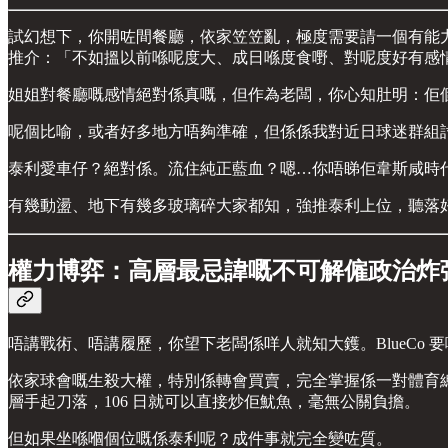
試幻想下，你開咗間餐廳，依家笠笠亂，極度需要請一個有能
推介：「不如搵以前喺呢度大、成日喺度食嘢、對呢度好有感
姐姐對餐廳嘅感情絕對係真嘅，但作為老闆，你心知肚明：佢個
呢個比喻，或者好多地方唔夠準確，但係係我對近日球迷群組
泰利愛車仔？絕對係。流住純正藍血？嗯…你唔睇佢韋斯咸時代嘅
有幾動盪、地下有幾多玻璃碎大家都知，強推泰利上位，聽落好
權力博弈：高層最忌諱嘅不可解僱政治炸
唔講戰術、唔講履歷，你望下老闆係咩人就知大鑊。BlueCo 要嘅，
依家球會嘅生殺大權，特別係轉會買賣，完全掌握係一對體育
層手起刀落，106 日就可以直接炒佢魷魚，毫無公關負擔。
但如果坐喺嗰個位嘅係泰利呢？成件事就完全變咗質。