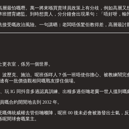
高層最怕嘅嘢。萬一將來喺買賣球員政策上有分歧，例如高層又
準班體育總監。到時想賣人，分分鐘會出現果句：「唔好呀，輸
法接受嘅政治風險。一句講晒：老闆唔係驚佢教得差，高層最討
車路士更衣室，係另一個世界。
、波歷克、施治。呢班係咩人？係一班唔使你擔心、被教練鬧完
身邊有一批價值觀相同嘅戰友撐住個場。
玩 IG 同抖音多過認真訓練、出糧多過佢哋老竇一世人搵到嘅錢、而
員嘅合約閒閒地去到 2032 年。
統威權去管佢哋嗰陣，呢班 00 後未必會被激發出士氣，反而極大
係呢間球會嘅業主。