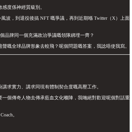
敏感度係神經質級別。
退役後搞 NFT 嘅爭議，再到近期喺 Twitter（X）上面
想你個品牌同一個充滿政治爭議嘅領隊綁埋一齊？
億聲嘅全球品牌形象去較飛？呢個問題嘅答案，我諗唔使我寫。
份講求實力、講求同現有體制契合度嘅高壓工作。
要一個傳奇人物去傳承藍血文化嗰陣，我哋絕對歡迎呢個對話重
ach。