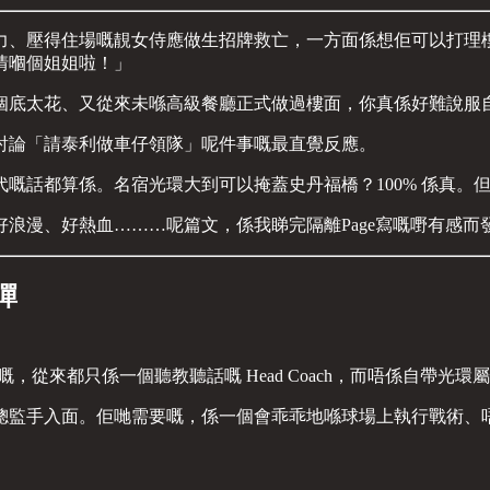
力、壓得住場嘅靚女侍應做生招牌救亡，一方面係想佢可以打理
情嗰個姐姐啦！」
底太花、又從來未喺高級餐廳正式做過樓面，你真係好難說服自己
討論「請泰利做車仔領隊」呢件事嘅最直覺反應。
話都算係。名宿光環大到可以掩蓋史丹福橋？100% 係真。但，
浪漫、好熱血………呢篇文，係我睇完隔離Page寫嘅嘢有感
彈
從來都只係一個聽教聽話嘅 Head Coach，而唔係自帶光環屬性嘅
總監手入面。佢哋需要嘅，係一個會乖乖地喺球場上執行戰術、