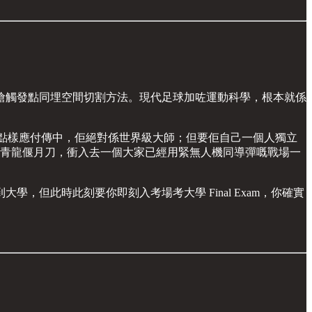
搶觸發點同埋空間切割方法。現代足球加咗運動科學，根本就係
位、點樣應付傳中，佢絕對係世界級大師；但要佢自己一個人獨立
住把青龍偃月刀，衝入去一個大家已經用緊無人機同導彈嘅戰場一
但此時此刻要你即刻入考場考大學 Final Exam，你確實