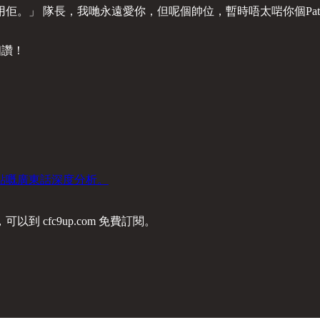
佢。」 隊長，我哋永遠愛你，但呢個帥位，暫時唔太啱你個Pa
個讚！
點嘅廣東話深度分析。
cfc9up.com 免費訂閱。