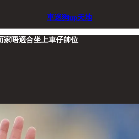
車迷狗up天地
而家唔適合坐上車仔帥位