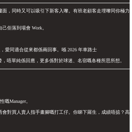
樓面，同時又可以吸引下新客入嚟。有班老顧客走埋嚟同你極力
佢落到場會 Work。
愛同適合從來都係兩回事。喺 2026 年車路士
而發，唔單純係回應，更多係對於球迷、名宿嘅各種所思所想。
Manager。
唔會對買人賣人指手畫腳嘅打工仔。你睇下羅生，成績唔掂？高