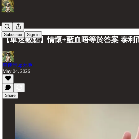
Subscribe
Sign in
【車迷觀點】情懷+藍血唔等於答案 泰利
車迷狗up天地
May 04, 2026
Share