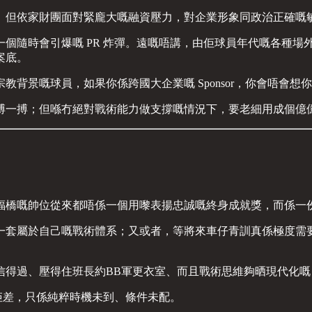
。但依家財團面對緊龐大嘅融資壓力，對企業形象同政治正確嘅
時會引爆嘅 PR 炸彈。遠嘅唔講，由佢球員年代嘅各種場外風波，到
案底。
背景嘅球員，如果你係跨國大企業嘅 Sponsor，你會唔會
搏一搏；但喺冇絕對戰術能力做支撐嘅情況下，要老細用成個億
福橋嘅帥位從來都唔係一個用嚟表揚忠誠嘅終身成就獎，而係一
一套屬於自己嘅戰術體系；又或者，等將來車仔青訓真係極度需
過、壓得住班長約BB軍更衣室、而且戰術思維夠晒現代化嘅 Co
佢差，只係純粹時機未到、條件未配。