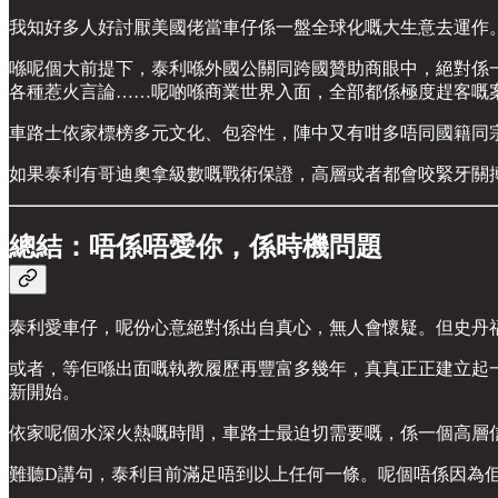
我知好多人好討厭美國佬當車仔係一盤全球化嘅大生意去運作
喺呢個大前提下，泰利喺外國公關同跨國贊助商眼中，絕對係一個隨
各種惹火言論……呢啲喺商業世界入面，全部都係極度趕客嘅
車路士依家標榜多元文化、包容性，陣中又有咁多唔同國籍同宗教
如果泰利有哥迪奧拿級數嘅戰術保證，高層或者都會咬緊牙關
總結：唔係唔愛你，係時機問題
泰利愛車仔，呢份心意絕對係出自真心，無人會懷疑。但史丹
或者，等佢喺出面嘅執教履歷再豐富多幾年，真真正正建立起
新開始。
依家呢個水深火熱嘅時間，車路士最迫切需要嘅，係一個高層信得
難聽D講句，泰利目前滿足唔到以上任何一條。呢個唔係因為