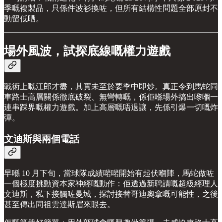
季嘅複製品，只係件波衫換咗，但所有結構性問題全部原封不
動留低晒。
場外風波，試探底線嘅權力遊戲
戰術上嘅江郎才盡，其實未至於要季中即炒。真正令到馬蛇同
車路士高層關係徹底破裂、無彎轉嘅，係佢喺場外搞出嚟嗰一
連串踩界嘅權力遊戲。加上高層嘅唔退讓，先係引爆一切嘅炸
彈。
文迪斯與兩個電話
早喺 10 月下旬，當球隊成績啱啱開始有起伏嗰陣，馬蛇做咗
一個極度挑動資本家神經嘅動作：佢透過新聘請嘅超級經理人
文迪斯，私下接觸咗曼城，探討接替哥迪奧拿嘅可能性，之後
甚至傳出同祖雲達斯眉來眼去。