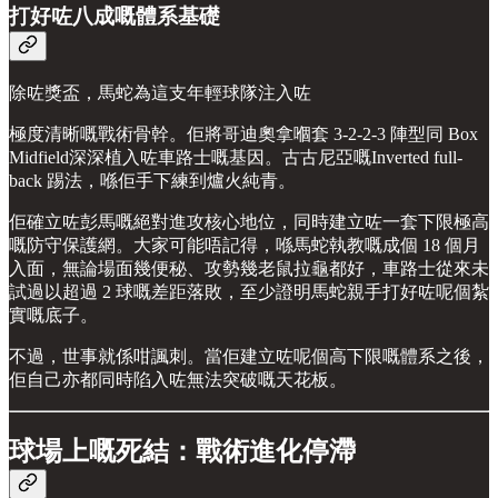
打好咗八成嘅體系基礎
除咗獎盃，馬蛇為這支年輕球隊注入咗
極度清晰嘅戰術骨幹。佢將哥迪奧拿嗰套 3-2-2-3 陣型同 Box
Midfield深深植入咗車路士嘅基因。古古尼亞嘅Inverted full-
back 踢法，喺佢手下練到爐火純青。
佢確立咗彭馬嘅絕對進攻核心地位，同時建立咗一套下限極高
嘅防守保護網。大家可能唔記得，喺馬蛇執教嘅成個 18 個月
入面，無論場面幾便秘、攻勢幾老鼠拉龜都好，車路士從來未
試過以超過 2 球嘅差距落敗，至少證明馬蛇親手打好咗呢個紮
實嘅底子。
不過，世事就係咁諷刺。當佢建立咗呢個高下限嘅體系之後，
佢自己亦都同時陷入咗無法突破嘅天花板。
球場上嘅死結：戰術進化停滯