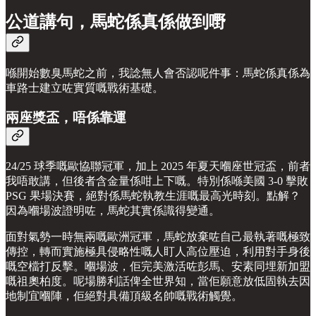
公道講句，馬蛇係真係做到嘢
喺開始數臭馬蛇之前，我諗無人會否認呢件事：馬蛇係真係為
車路士建立咗實質嘅戰術基礎。
兩座獎盃，唔係靠運
24/25 球季嘅歐協聯冠軍，加上 2025 年夏天嗰座世冠盃，前者
我唔敢講，但後者含金量係咁上下嘅。特別係喺美國 3-0 擊敗
PSG 果場決賽，絕對係馬蛇執教生涯嘅最高光時刻。點解？
因為嗰場波證明咗，馬蛇其實係識得變通。
面對氣勢一時無兩嘅歐洲冠軍，馬蛇放棄咗自己最執著嘅極致
傳控，轉而實施極具侵略性嘅人盯人高位壓迫，利用對手身後
嘅空檔打反擊。嗰場波，佢完美激活咗彭馬、安素同埋新加盟
嘅祖奧柏度。呢場勝利話俾全世界知，當佢願意放低固執去因
地制宜嗰陣，佢絕對具備頂級名帥嘅戰術觸覺。