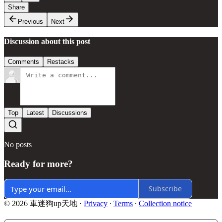
Share
Previous
Next
Discussion about this post
Comments
Restacks
Top
Latest
Discussions
No posts
Ready for more?
Subscribe
© 2026 車迷狗up天地
·
Privacy
∙
Terms
∙
Collection notice