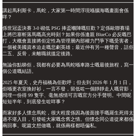
講起馬利斯卡，馬蛇，大家第一時間浮現喺腦海嘅畫面會係
咩？
係世冠盃決賽 3-0 砌低 PSG 捧盃嗰陣嘅狂歡？定係歐聯賽場
上將巴塞斬落馬嘅高光時刻？如果你係逢親 BlueCo 必反嘅巴
打，大概會直接將佢定性為管理層內部權力鬥爭下嘅受害者，
一個被美國資本迫走嘅悲劇英雄；最近仲有另一種聲音，話佢
二五、反骨，未離職就搵定後路。
無論你點睇佢，我都有必要為馬蛇喺車路士嘅最後旅程，寫一
個公道嘅結語。
2025 年夏天，史丹福橋為佢歡呼；但去到 2026 年 1 月 1 日，
佢喺更衣室換好衫，一言不發，留低咗一個靜靜走人嘅背影，
同埋一份得 99 隻字、毫無感情可言嘅官方分手聲明。中間呢
短短半年，到底發生咗咩事？
而家好多人懷念馬蛇，很大程度係因為後面接手嘅羅生死得太
過不堪入目，引發咗大家嘅念舊之情。但懷念同公道從來都係
兩回事。呢篇文想做嘅，就係兩樣都唔偏私。