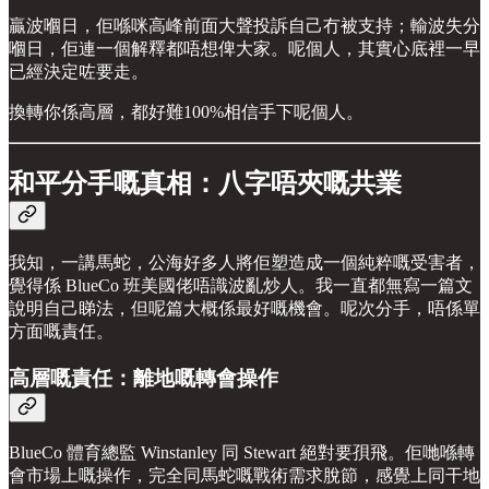
贏波嗰日，佢喺咪高峰前面大聲投訴自己冇被支持；輸波失分
嗰日，佢連一個解釋都唔想俾大家。呢個人，其實心底裡一早
已經決定咗要走。
換轉你係高層，都好難100%相信手下呢個人。
和平分手嘅真相：八字唔夾嘅共業
我知，一講馬蛇，公海好多人將佢塑造成一個純粹嘅受害者，
覺得係 BlueCo 班美國佬唔識波亂炒人。我一直都無寫一篇文
說明自己睇法，但呢篇大概係最好嘅機會。呢次分手，唔係單
方面嘅責任。
高層嘅責任：離地嘅轉會操作
BlueCo 體育總監 Winstanley 同 Stewart 絕對要孭飛。佢哋喺轉
會市場上嘅操作，完全同馬蛇嘅戰術需求脫節，感覺上同干地