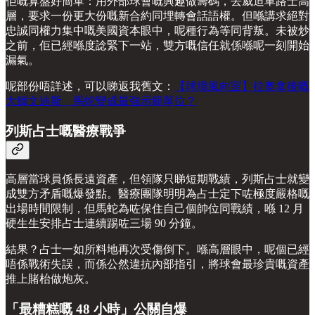
佢嘅算盤好簡單：用外部球會嘅興趣做籌碼，去威迫車路士高
層，要求一份更大份嘅新合約同埋轉會話語權。但喺講求絕對
忠誠同權力集中嘅美國資本眼中，呢種行為等同背叛。未被炒
之前，佢已經喺度諗緊下一站，雙方嘅信任就係喺呢一刻開始
漏氣。
呢部份唔詳述，可以睇返我舊文：
【球壇風向室】拉奧拿後嘅
大鱷文迪斯 馬蛇變成最強示範單位？
列斯占士嘅醫療戰爭
高層當球員係長遠資產，但領隊只睇短期戰績，列斯占士就變
成雙方矛盾嘅爆發點。醫療團隊明明為占士定下咗極度嚴格嘅
出場時間限制，但馬蛇為咗保住自己個帥位同戰績，喺 12 月
硬生生安排占士連續踢咗三場 90 分鐘。
結果？占士一如所料地再次受傷倒下。喺高層眼中，呢個已經
唔係戰術失誤，而係公然違抗內部指引，將球會最珍貴嘅資產
推上賭枱做炮灰。
「最糟糕嘅 48 小時」公關自爆