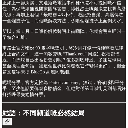
正如上一節所講，文迪斯嘅電話事件種低咗不可挽回嘅不信
任；為保戰績無視醫療團隊警告，犧牲占士嘅健康去挑釁高層
底線；再加上嗰個「最糟糕 48 小時」嘅記招自爆。高層俾咗
一個爛攤子佢，而佢嘅解決方法，係喺個爛攤子上面倒火水。
所以，當 1 月 1 日嗰份解僱聲明出街嗰陣，你就會明白咩叫一
早貌合神離。
車路士官方嗰份 99 隻字嘅聲明，冰冷到好似一份純粹嘅法律
終止合約文件，連一句客套嘅 “Thank you” 同送別祝福都慳
返。而馬蛇自己出嗰份聲明呢？佢多謝咗球迷、多謝咗球員、
甚至拋埋金句話「讓這個世界比你發現它時變得更好」，但全
篇文隻字未提 BlueCo 高層同老細。
呢場分手，官方定性為 Parted company。無錯，的確係和平分
手，至少無話要俾幾多賠償金、但絕對係第日喺街見到都唔好
打招呼果隻絕情分手。
結語：不同頻道嘅必然結局