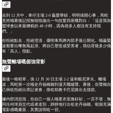
去到 12 月中，車仔主場 2-0 贏愛華頓，明明係開心事，馬蛇
竟然喺賽後記招無啦啦拋出一句技驚四座嘅對白：「這是我加
盟球會以來最糟糕的 48 小時，因為很多人都沒有支持我
們。」
佢拒絕點名，拒絕澄清，擺明車馬將內部矛盾公開化。喺贏緊
波都要出嚟無風起浪、將自己塑造成受害者，我估背後多少係
有「高人」指點。
無聲離場嘅倔強背影
最後一根稻草，係 12 月 30 日主場 2-2 逼和般尼茅夫。嗰場
波，馬蛇第一次喺史丹福橋聽到漫天嘅噓聲。賽後，佢聲稱自
己病咗拒絕出席記者會，推咗助教卡巴尼路出去擋箭。
據內部消息指，佢自己一個人喺更衣室換好衫，一言不發，無
同任何球員交代或者道別，靜靜地行出咗史丹福橋。呢個充滿
電影感嘅畫面，其實說明咗一切。