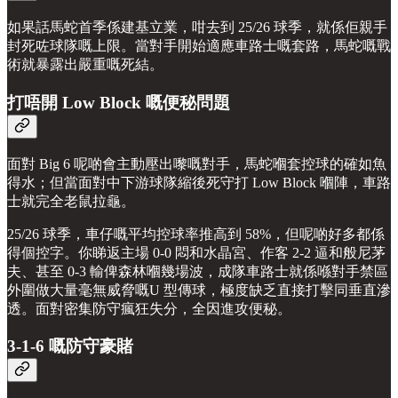
如果話馬蛇首季係建基立業，咁去到 25/26 球季，就係佢親手
封死咗球隊嘅上限。當對手開始適應車路士嘅套路，馬蛇嘅戰
術就暴露出嚴重嘅死結。
打唔開 Low Block 嘅便秘問題
面對 Big 6 呢啲會主動壓出嚟嘅對手，馬蛇嗰套控球的確如魚
得水；但當面對中下游球隊縮後死守打 Low Block 嗰陣，車路
士就完全老鼠拉龜。
25/26 球季，車仔嘅平均控球率推高到 58%，但呢啲好多都係
得個控字。你睇返主場 0-0 悶和水晶宮、作客 2-2 逼和般尼茅
夫、甚至 0-3 輸俾森林嗰幾場波，成隊車路士就係喺對手禁區
外圍做大量毫無威脅嘅U 型傳球，極度缺乏直接打擊同垂直滲
透。面對密集防守瘋狂失分，全因進攻便秘。
3-1-6 嘅防守豪賭