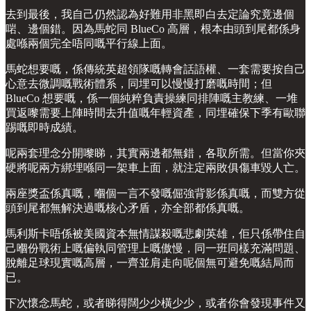
去到最後，我自己仍然認為好難用非黑即白去定論究竟邊個
啱、邊個錯。因為馬蛇同 BlueCo 高層，根本由頭到尾都係身
處喺兩個完全唔同嘅平行線上面。
馬蛇想要嘅，係傳統英超領隊嘅轉會話語權、一套需要按自己
心意去微調嘅戰術體系，同埋可以慢慢打磨嘅時間；但
BlueCo 想要嘅，係一個純粹負責操練同排陣嘅主教練、一堆
買返嚟需要上陣時間去升值嘅年輕資產，同埋確保下季有歐聯
踢嘅即時成績。
呢兩套理念分開嚟睇，其實兩邊都無錯，各取所需。但當你夾
硬將呢兩方綁埋喺同一架車上面，就注定兩敗俱傷車毀人亡。
兩座獎盃係真嘅，嗰個一言不發嘅倔強背影係真嘅，而雙方從
頭到尾都無解決過嘅核心矛盾，亦全部都係真嘅。
馬利斯卡唔係被美國資本無情謀殺嘅悲劇英雄，佢只係帶住自
己嗰份戰術上嘅偏執同管理上嘅傲慢，同一班同樣充滿問題、
脫離足球現實嘅高層，一齊並肩走向呢個無可避免嘅結局而
已。
下次懷念馬蛇，或者睇得闊少少橫少少，或者你會發現事件又