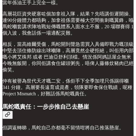
當年係油王手上完全一樣。
高層花巨資夾硬塞咗個加拿祖入隊，結果？先唔講佢遲開操、
連90分鐘體力都唔夠，加拿祖係需要極大空間衝刺嘅翼鋒，喺
馬蛇嗰套講求陣地戰短傳嘅體系入面水土不服，20 場聯賽得 1
個入波，我會話係一場適配災難。
相反，當高維爾受傷，馬蛇開到聲急需買入具備即戰力嘅頂級
中堅去頂住條防線出球嗰陣，高層竟然企硬拒絕，叫佢用內部
嘅小將艾殊邦 或者 巴迪亞舒利頂檔。情況係阿媽話屋企無米
今晚無飯開，你同佢講食住罐頭粥先，唔俾人藤條炆豬肉已經
偷笑。
仲有被譽為世代天才嘅二安，係佢手下全季加埋只係踢得嗰
341 分鐘。高層要長遠育成資產，領隊要即食保住戰績，呢種
Project Mismatch，好難話係馬蛇嘅責任。
馬蛇嘅責任：一步步推自己去懸崖
但調返轉睇，馬蛇自己亦都毫不留情咁將自己推落懸崖。