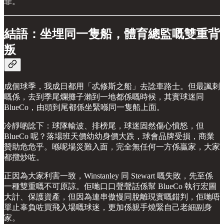
罪。
結語：坐埋同一隻船，體育總監嘅雙重背
叛
成個球季，我成日都用「忒修斯之船」去諗車路士。但最諷刺
嘅係，去到季尾爛攤子瀨到一地都係嘅時候，其實球迷同
BlueCo，由頭到尾都係坐緊喺同一隻船上面。
冷靜啲諗下：球隊輸波、排榜尾，球迷固然傷心憤怒，但
BlueCo 呢？落場班天價幼幼身價大跌，球會品牌受損，商業
贊助危危乎。喺呢場災難入面，完全無任何一方係贏家，大家
都攬炒咗。
正因為大家利害一致，Winstanley 同 Stewart 嘅失敗，先至係
一種雙重嘅不可原諒。佢哋口口聲聲話係幫 BlueCo 執行宏圖
大計、保護資產，但因為連串傲慢同脫離現實嘅錯判，佢哋唔
單止辜負咗買飛入場嘅球迷，更加係親手燒緊自己老細副身
家。