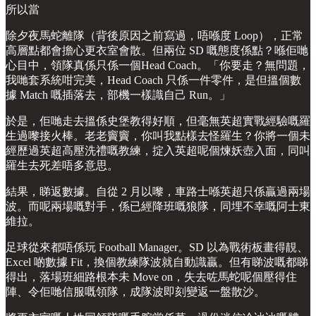
所以當
除夕夜馬蛇離隊（背後原因之前寫過，唔喺度 Loop），正常
高層點都會擔心更衣室會散。但兩位 SD 嘅態度係點？喺佢哋
心目中，領隊真係只係一個Head Coach。「你要走？無問題，
我哋套系統咁完美，Head Coach 只係一件零件，是但搵個數
據 Match 嘅插落去，部機一樣識自己 Run。」
於是，佢哋走去搵係史堡教得好順，但毫無英超實戰經驗嘅羅
生過嚟接火棒。老老竇竇，你叫我點樣去怪羅生？你將一個未
經歷過英超高壓洗禮嘅教練，掟入英超呢個煉妖壺入面，同叫
羅生去死差唔多意思。
結果，睇返數據。自從 2 月以嚟，車路士喺英超只係贏過兩場
波。而呢兩場嘅對手，係已經降班嘅狼隊，同埋不幸嘅阿士東
維拉。
足球從來都唔係玩 Football Manager。SD 以為戰術板畫得靚、
Excel 啲數據 Fit，換個教練隊波就自動識贏。但有睇波嘅都睇
得出，落場班細路根本未 Move on，失去咗馬蛇呢個壓得住
陣、令佢哋信服嘅領隊，成隊波即刻變返一盤散沙。