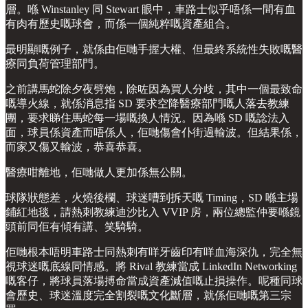
層。喺 Winstanley 同 Stewart 眼中，車路士似乎唔係一間有血
有肉有歷史嘅球會，而係一個純粹嘅資產組合。
最明顯嘅例子，就係由佢哋手握大權、但最終系統性失敗嘅醫
療同負荷管理部門。
之前講馬蛇除夕夜劈炮，除咗因為買人分歧，其中一個最致命
嘅導火線，就係消息指 SD 要求空降醫療部門嘅人落去教練
團，要求睇住馬蛇每一場嘅換人情況。因為喺 SD 嘅諗法入
面，球員係資產而唔係人，佢哋傷會仆街過輸波。但結果係，
而家又傷又輸波，恭喜恭喜。
醫療咁離地，佢哋做人更加係無公關。
球隊狀態差，火燒後欄、球迷嘈到拆天嘅 Timing，SD 喺主場
鋪紅地毯，請熱刺教練迪沙比入 VVIP 房，兩位總監仲要喺鏡
頭前同佢有傾有講、笑騎騎。
佢哋根本唔明車路士同熱刺有咩牙齒印有咩血海深仇，完全無
視球迷嘅底線同情感。將 Rival 教練當成 LinkedIn Networking
嘅客仔，將球員落場搏命當成資產減值嘅止損操作。呢種同球
會歷史、球迷溫度完全割裂嘅文化斷層，就係佢哋嘅第三宗