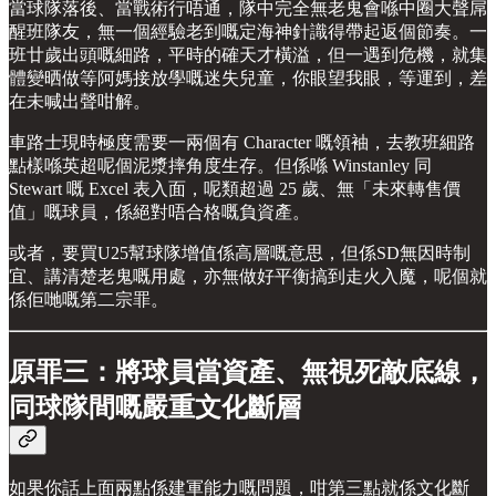
當球隊落後、當戰術行唔通，隊中完全無老鬼會喺中圈大聲屌
醒班隊友，無一個經驗老到嘅定海神針識得帶起返個節奏。一
班廿歲出頭嘅細路，平時的確天才橫溢，但一遇到危機，就集
體變晒做等阿媽接放學嘅迷失兒童，你眼望我眼，等運到，差
在未喊出聲咁解。
車路士現時極度需要一兩個有 Character 嘅領袖，去教班細路
點樣喺英超呢個泥漿摔角度生存。但係喺 Winstanley 同
Stewart 嘅 Excel 表入面，呢類超過 25 歲、無「未來轉售價
值」嘅球員，係絕對唔合格嘅負資產。
或者，要買U25幫球隊增值係高層嘅意思，但係SD無因時制
宜、講清楚老鬼嘅用處，亦無做好平衡搞到走火入魔，呢個就
係佢哋嘅第二宗罪。
原罪三：將球員當資產、無視死敵底線，
同球隊間嘅嚴重文化斷層
如果你話上面兩點係建軍能力嘅問題，咁第三點就係文化斷