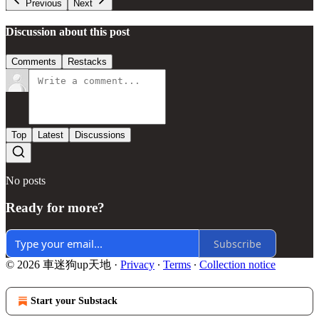
Previous
Next
Discussion about this post
Comments
Restacks
Top
Latest
Discussions
No posts
Ready for more?
Subscribe
© 2026 車迷狗up天地
·
Privacy
∙
Terms
∙
Collection notice
Start your Substack