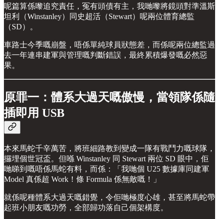
呢篇算係嚟追究責任，冤有頭債有主，我哋嚟將鏡頭對準溫斯
坦利（Winstanley）同史超活（Stewart）呢兩位體育總監
（SD）。
車路士今季嘅崩盤，唔係單純球員狀態差，而係呢兩位總監過
去一年連串建軍與管理嘅判斷錯誤，最終累積爆發嘅必然惡
果。
原罪一：體系大過天嘅傲慢，當領隊係隨
插即用 USB
本來馬蛇千辛萬苦，將班細路教到變成一隊有戰鬥力嘅球隊，
攞埋個世冠盃。但喺 Winstanley 同 Stewart 兩位 SD 眼中，佢
哋睇到嘅唔係馬蛇有料，而係：「我哋個 U25 數據庫同建軍
Model 真係超 Work！條 Formula 係無敵嘅！」
就係呢種體系大過天嘅錯覺，令佢哋極度心雄，甚至將馬蛇帶
起班小朋友嘅功勞，全部歸功落自己個架構度。