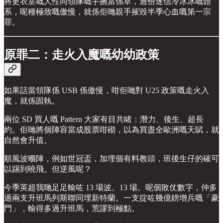
將更衣室嘅人性同領隊嘅手腕當係草，過份迷信冷冰冰嘅體
系，呢種極致嘅傲慢，就係佢哋親手摧毀半季心血嘅第一宗
罪。
原罪二：走火入魔嘅幼幼政策
如果話當領隊係 USB 係傲慢，咁佢哋對 U25 政策嘅走火入
魔，就係固執。
兩位 SD 買人嘅 Pattern 大家有目共睹：潛力、後生、超長
約。佢哋將個陣容當成股票咁砌，以為買盡全歐洲嘅天賦，就
自然會升值。
順風波嗰陣，例如世冠盃，加埋個有料教頭，班後生仔的確可
以踢到曉飛。但逆風呢？
今季英超我哋足足輸咗 13 場波。13 場。呢個敗仗數字，仲多
過兩支升班馬列斯聯同埋新特蘭。一支掟咗幾億鎊增兵嘅「豪
門」，輸得多過升班馬，荒謬到極點。