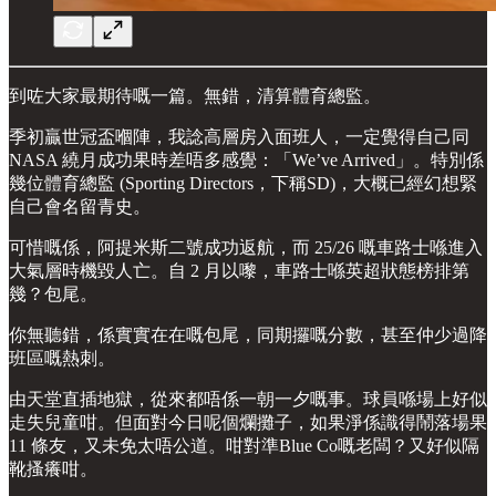
到咗大家最期待嘅一篇。無錯，清算體育總監。
季初贏世冠盃嗰陣，我諗高層房入面班人，一定覺得自己同
NASA 繞月成功果時差唔多感覺：「We’ve Arrived」。特別係
幾位體育總監 (Sporting Directors，下稱SD)，大概已經幻想緊
自己會名留青史。
可惜嘅係，阿提米斯二號成功返航，而 25/26 嘅車路士喺進入
大氣層時機毀人亡。自 2 月以嚟，車路士喺英超狀態榜排第
幾？包尾。
你無聽錯，係實實在在嘅包尾，同期攞嘅分數，甚至仲少過降
班區嘅熱刺。
由天堂直插地獄，從來都唔係一朝一夕嘅事。球員喺場上好似
走失兒童咁。但面對今日呢個爛攤子，如果淨係識得鬧落場果
11 條友，又未免太唔公道。咁對準Blue Co嘅老闆？又好似隔
靴搔癢咁。