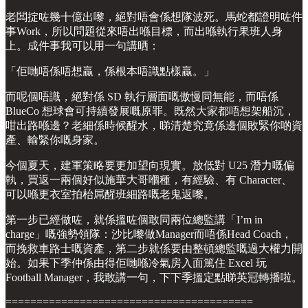
老闆掟咗幾十億出嚟，絕對唔會係想隊波死。馬蛇都證明咗件
事Work，所以問題從來唔出喺目標，而出喺執行果班人身
上。成件事我可以用一句講晒：
「佢哋唔係唔想贏，係根本唔識點樣贏。」
而呢個唔識，絕對係 SD 執行層面嘅傲慢同無能，而唔係
BlueCo 想球會可持續發展嘅原罪。既然大家都唔想架船沉，
咁出路喺邊？老細係時候醒水，睇清楚究竟係邊個敗緊你啲資
產、輸緊你嘅身家。
今個夏天，建軍策略要更加望向現實。放低對 U25 潛力嘅偏
執，買返一兩個好似施華大哥嗰種，有經驗、有 Character、
可以喺更衣室拍枱屌醒班細路嘅老鬼返嚟。
第一步已經做咗，就係搵咗個敢同兩位總監講「I’m in
charge」嘅強勢領隊：沙比嚟做Manager而唔係Head Coach，
而挽救車路士嘅資產，第二步就係要由整頓總監嘅過大權力開
始。如果下季仲係由得佢哋喺冷氣房入面篤住 Excel 玩
Football Manager，我敢講一句，下下季搵定點睇英冠轉播啦。
========================================