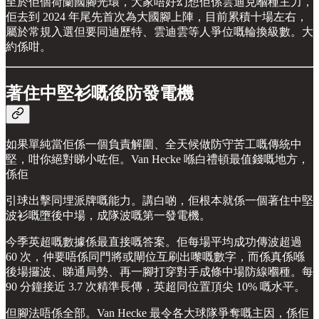
至於佢個荷蘭國腳光環，大家唔好幻想佢係雲迪克嗰種主力，
佢去到 2024 年尾先首次為大國腳上陣，目前累積十場左右，
屬於常規入選但要同迪歷特、雲迪雲等人爭位嘅輪換級數。大
約係咁。
著住中堅衫嘅後防發電機
如果單純當佢係一個負責解圍、全天候做防守苦工嘅傳統中
堅，咁你絕對睇小咗佢。Van Hecke 喺白禮頓最值錢嘅地方，
係佢
引球出擊同埋派牌嘅能力。講白啲，佢根本就係一個著住中堅
波衫嘅墮後中場，成隊波嘅第一發電機。
今季英超嘅數據係最直接嘅答案。佢每場平均成功傳波超過
60 次，仲要唔係同門將或閘位互刷出嚟嘅數字，而係真係喺
後場攞波、睇通局勢、再一腳打穿對手成條中場防線嗰種。每
90 分鐘接近 3.7 次精準長傳，英超同位置頂尖 10% 嘅水平。
但腳法唔係全部。Van Hecke 最令各大球隊爭奪嘅主因，係佢