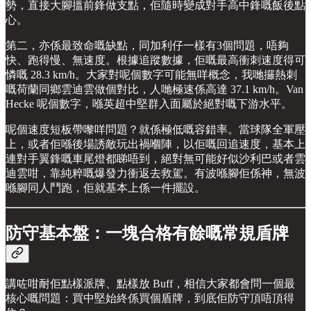
勢，直接大腳搵前鋒做支點，佢隨時變成對手高中鋒嘅飯後點
心。
第二，亦係最致命嘅缺點，同加利仔一樣有3個問題，唔夠
快、跑得慢、無速度。根據追蹤數據，佢嘅最高衝刺速度得可
憐嘅 28.3 km/h。大家對呢個數字可能無咩概念，我哋攞熱刺
嘅荷蘭同鄉雲迪雲做個對比，人哋極速係高達 37.1 km/h。Van
Hecke 呢個數字，喺英超中堅群入面屬於絕對嘅下游水平。
呢個速度短板帶嚟咩問題？就係極低嘅容錯率。當球隊全軍壓
上，或者佢喺後場誘敵玩出禍嗰陣，以佢嘅回追速度，基本上
連對手翼鋒嘅車尾燈都睇唔到，絕對無可能好似沙利巴或者雲
迪雲咁，靠純粹嘅爆發力衝返去救駕。有波喺腳佢係神，無波
喺腳同人鬥跑，佢就基本上係一件擺設。
防守基本盤：一塊合格有餘嘅常規盾牌
講咗咁耐佢點樣派牌、點樣放 Buff，相信大家都會問一個最
核心嘅問題：買中堅始終係買個盾牌，到底佢防守頂唔頂得