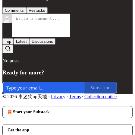
Comments
Restacks
Top
Latest
Discussions
No posts
Ready for more?
Subscribe
© 2026 車迷狗up天地
·
Privacy
∙
Terms
∙
Collection notice
Start your Substack
Get the app