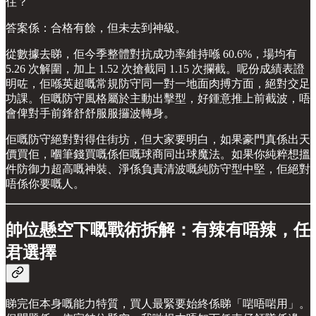
住？
答案係：合格有餘，但未去到神級。
從數據去睇，佢今季整體對抗成功率維持喺 60.6%，場均有
5.26 次解圍，加上 1.52 次搶截同 1.15 次攔截。呢份成績表證
明咗，佢喺英超嘅常規防守同一對一地面肉搏方面，絕對交足
功課。佢嘅防守風格屬於主動出擊型，好鍾意推上前截波，唔
會俾對手前鋒舒舒服服攞波轉身。
佢嘅防守絕對對得住街坊，但大家要明白，如果豪門真係出天
價買佢，嗰筆錢買嘅係佢嘅球商同出球魔法。如果你純粹想搵
件防御力超高嘅神裝、淨係負責清波嘅純防守型中堅，佢絕對
唔係你要嘅人。
帥位懸空下嘅戰術拆解：有辣有唔辣，任
君選擇
睇完佢本身嘅能力特質，買人最緊要始終係睇「啱唔啱用」。