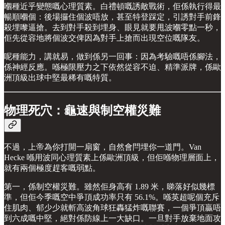
嗰種近乎變態嘅心理質素。白禮頓嘅誘敵戰術，佢係執行得最
暢順嗰個：後場攞住個波唔放，甚至特登踩定，引誘對手前鋒
殺埋嚟逼搶。去到對手殺到埋身、眼見就要甩波嗰零點一秒，
佢先從容地將個波交俾因為對手上搶而出現空位嘅隊友。
呢種能力，講就易，做到係另一回事：因為考驗嘅唔係腳法，
係神經反應。喺極限壓力之下依然從容不迫、精準派牌，係歐
洲頂級出球中堅最稀有嘅特質。
物理死穴：龜速與制空權災難
不過，上帝為你打開一扇窗，自然會閂埋你一道門。Van
Hecke 喺用波同心理質素上係歐洲頂級，但佢喺物理層面上，
就有兩個極度趕客嘅弱點。
第一，係制空權災難。雖然佢身高有 1.89 米，睇落好似幾標
準，但佢今季嘅空中爭頂成功率只有 56.1%。喺英超呢個充斥
住肌肉、郁少少就斬高波角球狂轟猛炸嘅聯賽，一個爭頂贏唔
到六成嘅中堅，絕對係防線上一大缺口。一旦對手放棄地面攻