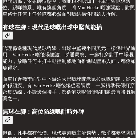
但問題係，依家帥位懸空，我哋根本唔知下任車仔領隊係邊
位、踢咩體系。唯有換個角度：將 Van Hecke 嘅強弱點，對照
車路士任何下任領隊都必然面對嘅結構性問題去拆解。
有球在腳：現代足球嘅出球中堅萬能插
唔理係邊種現代足球哲學，出球中堅幾乎同美元一樣係世界通
用。Van Hecke 喺後場攞波、睇通局勢、一腳打穿對手中場嘅
能力，放喺任何主打主動控制或地面推進嘅體系入面，都係如
魚得水。
而車仔近幾季面對中下游泊大巴嘅球隊老鼠拉龜嘅問題，從來
都係頑疾。有 Van Hecke 喺後場從容調度，一腳精準長傳打穿
密集防線，不論邊個接手，都係解決呢個便秘問題最直接嘅解
藥之一。
無球在腳：高位防線嘅計時炸彈
但係，凡事都有代價。現代英超嘅主流趨勢，幾乎都要求防線