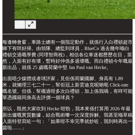
每逢轉會窗，車路士總有一個指定動作，就係行入白禮頓超市
睇下有咩好掃。由領隊、總監到球員，BlueCo 過去幾年喺白
禮頓交過嘅學費 (同埋智商稅)，相信各位車迷都歷歷在目，當
然，入面有好有壞，暫時好仲係多過壞嘅。而白禮頓今年嘅最
新出品，就係 25 歲嘅荷蘭中堅 Jan Paul van Hecke。
出面唔少媒體或者球評家，見佢係荷蘭國腳、身高有 1.89
米，就懶理三七二十一，幫佢冠上新雲迪克呢啲呃 Click-rate
嘅名號。但係，幫襯過咁多次白禮頓，加上係我喎，有咩可能
單憑國籍同身高去評價一個球員？
所以，既然大家吹到 Hecke 咁勁，我本來係打算用 2026 年最
新出爐嘅實質數據，結合戰術嚟一次深度拆解。我甚至喺草稿
入面特登寫咗一句：「如果咁不幸完季就炒咗，我到時再出一
篇啦……」