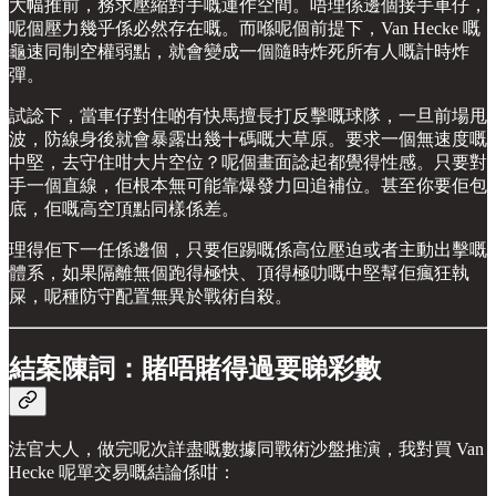
大幅推前，務求壓縮對手嘅運作空間。唔理係邊個接手車仔，
呢個壓力幾乎係必然存在嘅。而喺呢個前提下，Van Hecke 嘅
龜速同制空權弱點，就會變成一個隨時炸死所有人嘅計時炸
彈。
試諗下，當車仔對住啲有快馬擅長打反擊嘅球隊，一旦前場甩
波，防線身後就會暴露出幾十碼嘅大草原。要求一個無速度嘅
中堅，去守住咁大片空位？呢個畫面諗起都覺得性感。只要對
手一個直線，佢根本無可能靠爆發力回追補位。甚至你要佢包
底，佢嘅高空頂點同樣係差。
理得佢下一任係邊個，只要佢踢嘅係高位壓迫或者主動出擊嘅
體系，如果隔離無個跑得極快、頂得極叻嘅中堅幫佢瘋狂執
屎，呢種防守配置無異於戰術自殺。
結案陳詞：賭唔賭得過要睇彩數
法官大人，做完呢次詳盡嘅數據同戰術沙盤推演，我對買 Van
Hecke 呢單交易嘅結論係咁：