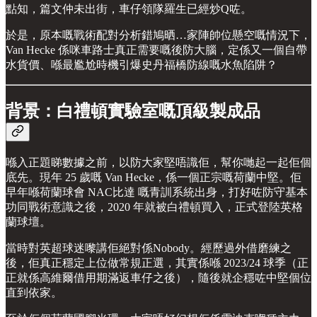
點知，篇文仲未出街，車仔領隊羅生已經炒Q咗。
於是，原本嘅戰術配對分析錯鳩晒…家陣帥位懸空嘅情況下，
Van Hecke 係咪車路士真正需要嘅後防大腦，定係又一個自帶
水貨價、喺最尷尬時機引爆史丹福橋防線嘅水魚陷阱？
背景：白禮頓實驗室嘅頂級製成品
喺入正題睇數據之前，以防大家堅唔識佢，幫你哋起一起佢個
底先。現年 25 歲嘅 Van Hecke，係一個正宗嘅荷蘭中堅。佢
早年喺荷蘭球會 NAC比達 嘅青訓系統出身，打好咗防守基本
功同戰術意識之後，2020 年就被白禮頓買入，正式登陸英格
蘭球壇。
當時對英超球迷嚟講佢絕對係Nobody。經歷過外借磨練之
後，佢真正穩定上位做常規正選，其實係喺 2023/24 球季（正
正就係高維爾借用期滿返車仔之後），隨後就企穩咗中堅個位
直到依家。