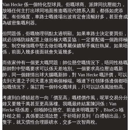
Van Hecke 係一個特化型球員。佢嘅球商、派牌同抗壓能力，
放喺任何主打出球同地面推進嘅現代體系入面，都係如虎添
翼。有佢喺度，車路士嘅後場出波肯定會流暢好多，甚至會成
為破密集嘅利器。
但問題係，佢嘅物理弱點太過明顯。如果車路士決定要買佢，
就必須喺防線配置上做出極大嘅妥協：一定要配備一個跑得極
快、制空極強嘅中堅去做佢嘅專屬保鑣幫手瘋狂執屎。如果唔
係，前面入幾多後面就會失返幾多。
而依家仲有一個更大嘅問題：帥位懸空嘅情況下，唔同性格嘅
新帥對中堅嘅要求可以係天差地別。一個要求高位壓迫嘅新
帥，同一個鍾情出球大腦嘅新帥，對 Van Hecke 嘅評價，可以
去到天選之子同天選水貨兩個極端。喺連下任領隊係邊個都唔
知嘅情況下，落訂買一個特化嘅球員，只可以話係風險勁高。
考慮到白禮頓超市一向「價至高」嘅標價作風，呢單交易分分
鐘又要幾千萬甚至更高落樓。我嘅最終結案陳詞係：Van
Hecke 唔係差，但喺帥位懸空、前途未明嘅當下，BlueCo 喺
扑槌之前，真係要諗清諗楚，千祈唔好見到「白禮頓出品」5
隻字，就又慣性合埋眼磅水，交多一次智商稅。