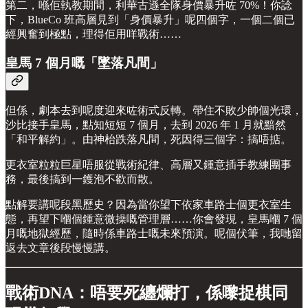
第二，喺佢執教期間，利華古遜全隊身價暴升咗 70%！你諗
下，BlueCo 班高層見到「身價暴升」呢四個字，一個二個已
經興奮到極點，理得佢用咩戰術……
皇馬 7 個月嘅「墜落凡間」
但係，劇本去到呢度迎來咗術式反轉。帶住不敗少帥個光環，
沙比接手皇馬，點知短短 7 個月，去到 2026 年 1 月就黯然
「和平解約」。由神枱跌落凡間，死因得三個字：搞唔掂。
更衣室粒粒巨星唔服從戰術紀律、高層又鍾意插手教練團事
務，最後搞到一鑊泡不歡而散。
點解要講呢段黑歷史？因為當你望下依家車路士個更衣室生
態，再望下嗰個鍾意微操嘅管理層……你會發現，皇馬嗰 7 個
月嘅地獄經歷，隨時係車路士嘅未來預演。呢個伏筆，我哋留
返去文章後段慢慢講。
戰術DNA：唔要死纏爛打，係嚟捉棋同