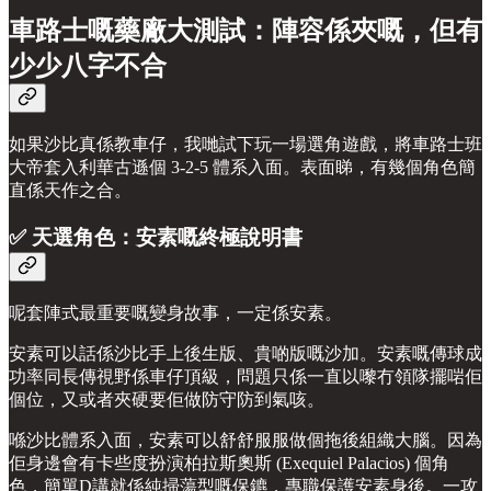
車路士嘅藥廠大測試：陣容係夾嘅，但有
少少八字不合
如果沙比真係教車仔，我哋試下玩一場選角遊戲，將車路士班
大帝套入利華古遜個 3-2-5 體系入面。表面睇，有幾個角色簡
直係天作之合。
✅ 天選角色：安素嘅終極說明書
呢套陣式最重要嘅變身故事，一定係安素。
安素可以話係沙比手上後生版、貴啲版嘅沙加。安素嘅傳球成
功率同長傳視野係車仔頂級，問題只係一直以嚟冇領隊擺啱佢
個位，又或者夾硬要佢做防守防到氣咳。
喺沙比體系入面，安素可以舒舒服服做個拖後組織大腦。因為
佢身邊會有卡些度扮演柏拉斯奧斯 (Exequiel Palacios) 個角
色，簡單D講就係純掃蕩型嘅保鑣，專職保護安素身後。一攻