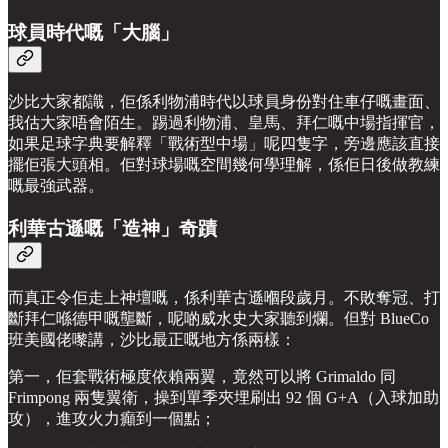
球員時代嘅「大腦」
沙比大家都識，佢係利物浦時代以球員身份對住車仔嘅畫面、
我估大家唔會陌生。踢過利物浦、皇馬、拜仁嘅中場指揮官，
如果足球字典要解釋「戰術型中場」呢四隻字，旁邊應該直接
擺佢張大頭相。佢對球場嘅空間幾何學理解，係佢日後做教練
嘅最強武器。
利華古遜嘅「造神」奇蹟
而真正令佢走上神壇嘅，係利華古遜嗰段歲月。不敗奪冠、打
斷拜仁喺德甲嘅壟斷，呢啲威水史大家聽到爛。但對 BlueCo
班美國佬嚟講，沙比最正嘅地方係兩樣：
第一，佢套戰術極度依賴兩翼，竟然可以將 Grimaldo 同
Frimpong 兩隻翼衛，操到單季夾埋刷出 92 個 G+A（入球加助
攻），進攻火力癲到一個點；