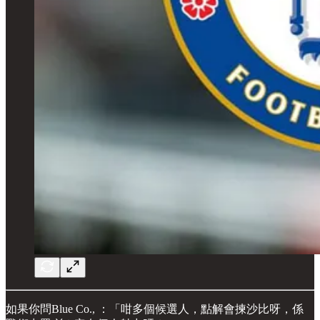
如果你問Blue Co., ：「咁多個候選人，點解會揀沙比呀，係