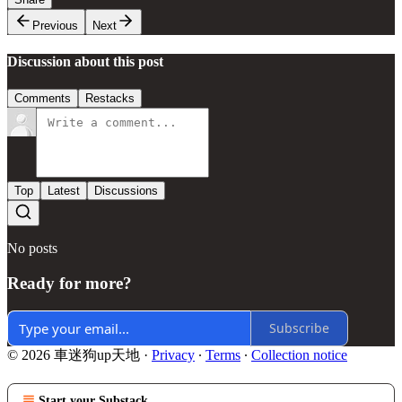
Previous
Next
Discussion about this post
Comments
Restacks
Top
Latest
Discussions
No posts
Ready for more?
Subscribe
© 2026 車迷狗up天地
·
Privacy
∙
Terms
∙
Collection notice
Start your Substack