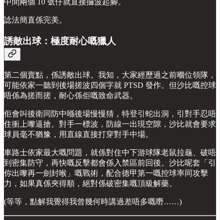
中間兩個 10 號仔就直接攞波起腳。
諗法簡直係完美。
誘敵出球：極度耐心嘅獵人
第二個賣點，係誘敵出球。我知，大家經歷過之前嗰位領隊，
可能依家一聽到後場搓波四個字就 PTSD 發作。但沙比嘅控球
唔係為搓而搓，耐心係佢嘅致命武器。
佢會叫後衛同防中喺後場慢慢猜，特登引蛇出洞，引對手忍唔
住衝上嚟逼搶。對手一標波，防線一出現空隙，沙比就會要求
球員毫不猶豫，用直線直接打穿對手中場。
車路士依家最大嘅問題，就係對住中下游球隊老鼠拉龜、破唔
到密集防守，再快嘅反擊都會係入禁區前回後。沙比呢套「引
你出嚟再一劍封喉」嘅戰術，配合德甲第一嘅控球率同攻擊
力，如果真係夾得順，絕對係破密集嘅頂級解藥。
(等等，點解我覺得我曾幾何時講過差唔多嘅嘢……)