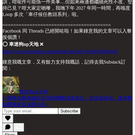
訓，咁呢件可能係一件美事…但如果兩邊都繼續死性不改、堅
持己見？咁大家定啲嚟，我哋下年 2027 年同一時間，再喺度
Loop 多次「車仔候任教頭系列」啦。
========================================
Facebook 同 Threads 已經開咗啦！如果鍾意我的文章可以入黎
按個讚！
⭕️
車迷狗up天地
❌
https://www.facebook.com/profile.php?id=61566593983419
鍾意我嘅文章，又有餘力支持我嘅話，記得去我Substack訂
閱：
車迷狗up天地
一個專為厭倦罐頭足球新聞嘅球迷而設，提供最貼地、最有觀
點嘅廣東話深度分析。
Share