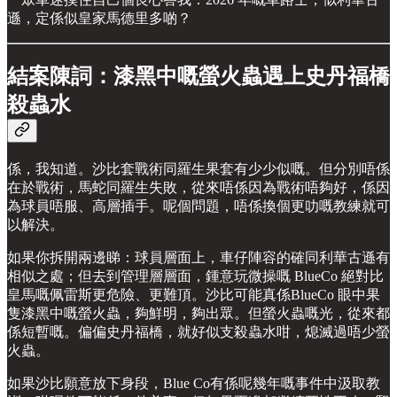
遜，定係似皇家馬德里多啲？
結案陳詞：漆黑中嘅螢火蟲遇上史丹福橋
殺蟲水
係，我知道。沙比套戰術同羅生果套有少少似嘅。但分別唔係
在於戰術，馬蛇同羅生失敗，從來唔係因為戰術唔夠好，係因
為球員唔服、高層插手。呢個問題，唔係換個更叻嘅教練就可
以解決。
如果你拆開兩邊睇：球員層面上，車仔陣容的確同利華古遜有
相似之處；但去到管理層層面，鍾意玩微操嘅 BlueCo 絕對比
皇馬嘅佩雷斯更危險、更難頂。沙比可能真係BlueCo 眼中果
隻漆黑中嘅螢火蟲，夠鮮明，夠出眾。但螢火蟲嘅光，從來都
係短暫嘅。偏偏史丹福橋，就好似支殺蟲水咁，熄滅過唔少螢
火蟲。
如果沙比願意放下身段，Blue Co有係呢幾年嘅事件中汲取教