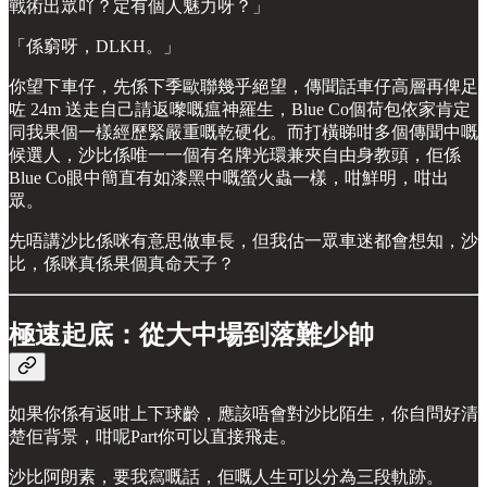
戰術出眾吖？定有個人魅力呀？」
「係窮呀，DLKH。」
你望下車仔，先係下季歐聯幾乎絕望，傳聞話車仔高層再俾足
咗 24m 送走自己請返嚟嘅瘟神羅生，Blue Co個荷包依家肯定
同我果個一樣經歷緊嚴重嘅乾硬化。而打橫睇咁多個傳聞中嘅
候選人，沙比係唯一一個有名牌光環兼夾自由身教頭，佢係
Blue Co眼中簡直有如漆黑中嘅螢火蟲一樣，咁鮮明，咁出
眾。
先唔講沙比係咪有意思做車長，但我估一眾車迷都會想知，沙
比，係咪真係果個真命天子？
極速起底：從大中場到落難少帥
如果你係有返咁上下球齡，應該唔會對沙比陌生，你自問好清
楚佢背景，咁呢Part你可以直接飛走。
沙比阿朗素，要我寫嘅話，佢嘅人生可以分為三段軌跡。