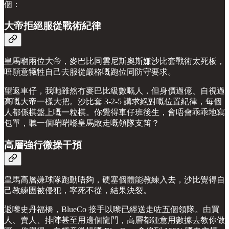
個：
大帝拒絕服從戰術紀律
皇馬嗰兩位大帝，麥巴比同雲尼斯奧斯嫌沙比套戰術太死板，
唔願意犧牲自己去服從嚴格嘅跑位同防守要求。
望返車仔，我哋雖然冇麥巴比級數嘅人，但身價過億、自視過
高嘅大帝一樣大把。沙比套 3-2-5 講求絕對嘅位置紀律，每個
人都係棋盤上嘅一粒棋。你覺得車仔班後生，會唔會乖乖地寫
包單，聽一個啱啱喺皇馬敗走嘅領隊支笛？
高層強行微操干預
皇馬高層嫌球隊跑動唔夠，硬塞個體能教練入去，沙比覺得自
己教練團被侵犯，寧死不從，結果決裂。
返嚟史丹福橋，BlueCo 接手以嚟已經送走咗五個領隊。由買
人、賣人、排陣甚至用邊個龍門，高層都鍾意用數據去教你做