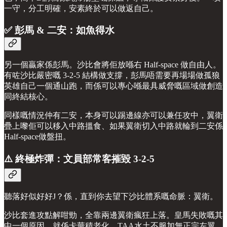
一守，分工明確，安素終於可以做返自己。
✅ 彭馬 & 二安：如魚得水
另一個贏家係彭馬。沙比會將佢放喺右 Half-space 做自由人。
有咗沙比嚴密嘅 3-2-5 結構做支撐，彭馬唔需要再場場做孤狼
英雄自己一個通山跑，而係可以專心喺最具威脅嘅區域做創造
同終結核心。
同樣嘅情況仲有二安，本身可以踢邊線亦可以兼任攻中，翼衛
疊上嚟佢可以移入中路搵食、如果翼衛切入中路就輪到二安係
Half-space做盤扭。
⚠️ 終極炸彈：文員部常客摧毀 3-2-5
聽落好似好好J？係，直到你去望下沙比體系嘅命脈：翼衛。
沙比套進攻點解咁勁，全靠兩邊翼衛瘋狂上落。皇馬失敗嘅其
中一個原因，就係卡華積老化、TAA水土不服加無正宗左翼