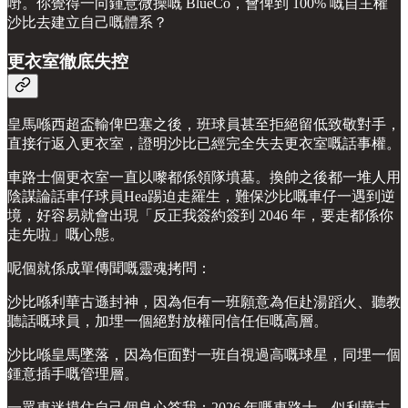
嘢。你覺得一向鍾意微操嘅 BlueCo，會俾到 100% 嘅自主權
沙比去建立自己嘅體系？
更衣室徹底失控
皇馬喺西超盃輸俾巴塞之後，班球員甚至拒絕留低致敬對手，
直接行返入更衣室，證明沙比已經完全失去更衣室嘅話事權。
車路士個更衣室一直以嚟都係領隊墳墓。換帥之後都一堆人用
陰謀論話車仔球員Hea踢迫走羅生，難保沙比嘅車仔一遇到逆
境，好容易就會出現「反正我簽約簽到 2046 年，要走都係你
走先啦」嘅心態。
呢個就係成單傳聞嘅靈魂拷問：
沙比喺利華古遜封神，因為佢有一班願意為佢赴湯蹈火、聽教
聽話嘅球員，加埋一個絕對放權同信任佢嘅高層。
沙比喺皇馬墜落，因為佢面對一班自視過高嘅球星，同埋一個
鍾意插手嘅管理層。
一眾車迷摸住自己個良心答我：2026 年嘅車路士，似利華古