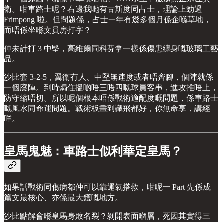
衛。咁車路士呢？右邊我哋有古斯度同占士，理論上勁過
Frimpong 啦。但問題係，占士一年有幾多個月係企喺草地，
而唔係坐喺文員房打字？
仲未計打 3 中堅，高維爾同科芬拿一樣係傷患纏身嘅玻璃工藝
品。
沙比套 3-2-5，翼衛冇人、中堅無速度或者唔齊腳，個陣就係
一個廢陣。到時焗住搵啲唔三唔四嘅球員客串，進攻推唔上，
防守縮唔切。所以呢個根本唔係戰術適配度嘅問題，係車路士
嘅風水同命運問題。戰術板畫到識飛都好，你無命享，講經
咩。
皇馬鬼魅：車路士似利華定皇馬？
如果話戰術同傷病都仲可以靠運氣搭救，咁呢一 Part 先係成
篇文最核心、亦係最大鑊嘅地方。
沙比點解會喺皇馬身敗名裂？剝開表面嗰層，死因其實得三