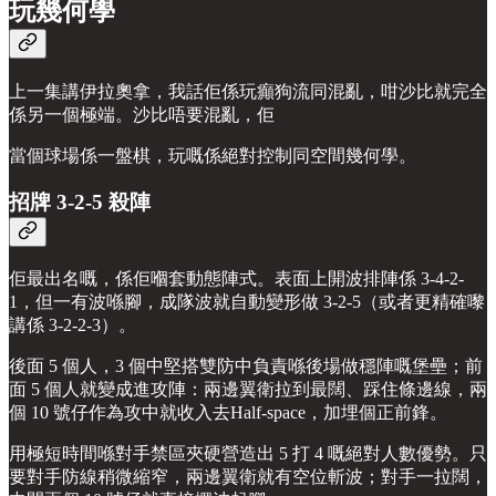
玩幾何學
上一集講伊拉奧拿，我話佢係玩癲狗流同混亂，咁沙比就完全
係另一個極端。沙比唔要混亂，佢
當個球場係一盤棋，玩嘅係絕對控制同空間幾何學。
招牌 3-2-5 殺陣
佢最出名嘅，係佢嗰套動態陣式。表面上開波排陣係 3-4-2-
1，但一有波喺腳，成隊波就自動變形做 3-2-5（或者更精確嚟
講係 3-2-2-3）。
後面 5 個人，3 個中堅搭雙防中負責喺後場做穩陣嘅堡壘；前
面 5 個人就變成進攻陣：兩邊翼衛拉到最闊、踩住條邊線，兩
個 10 號仔作為攻中就收入去Half-space，加埋個正前鋒。
用極短時間喺對手禁區夾硬營造出 5 打 4 嘅絕對人數優勢。只
要對手防線稍微縮窄，兩邊翼衛就有空位斬波；對手一拉闊，