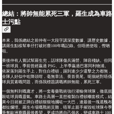
總結：將帥無能累死三軍，羅生成為車路
士污點
本來，我係總結之前仲有一大段字講深度數據、講歷史數據，
講羅生點樣幫車仔打破封塵100年嘅記錄。但唔撚使啦，慳啲
啦。
賽後仲有人嘗試幫羅生兜，話球隊傷兵滿營、陣容殘缺。但同
一班球員，季前曾經贏過 PSG、上半季贏過巴塞同利物浦。
依家落到羅生手上，對住白禮頓，踢到連少少還擊之力都無，
全隊人好似中咗降頭咁，毫無章法、畏首畏尾。呢個絕對唔係
球員質素嘅問題，而係我標題講嘅將帥無能，累死三軍。
一個無料到嘅庸才，將一套毒藥戰術強行灌輸俾球隊，徹底扼
殺咗球員嘅靈氣。車路士高層一直想複製白禮頓嗰套模式，結
果今日就被正牌白禮頓狠狠地摑咗一大巴，連最後一塊遮醜布
都扯爛埋。羅生今場嘅戰術災難，唔單止親手摧毀咗球隊今季
爭奪歐洲賽嘅最後希望，更成功將自己個名，變成車路士 100