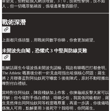
韋碧克，佢輕鬆抽入網頂埋齋。3：0，技術性擊倒，技不如
人，但一切嘅罪魁禍首，係場邊果隻四眼仔。
戰術深潛
上面都只係頭盤，用戰術同數字你睇，你會更加絕望。
未開波先自閹，恐懼式 3 中堅與防線災難
點解話羅生今場波係未開波先認輸，我諗有睇嘅巴打都會明。
The Athletic 嘅賽後分析一針見血咁指出咗個核心問題：羅生
將 2 月聯賽盃對阿仙奴死守嗰套 5 後衛陣式，原封不動咁搬出
嚟對付白禮頓。
當時對住阿仙奴，陣容殘缺加上作客，你揀龜縮反擊大家可以
理解；但今場對手係白禮頓，唔睇少佢，我當係同級都好，羅
生竟然俾出同阿仙奴同等程度嘅尊重，再退一步講，你後備唔
係無人可用，點解要用 3 後死守？我唔明，你問羅生。