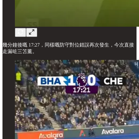
幾分鐘後嘅 17:27，同樣嘅防守對位錯誤再次發生，今次直接
走漏咗三笘薰。