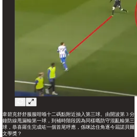
韋碧克舒舒服服咁喺十二碼點附近抽入第三球。由開波第 3 分
鐘防線甩漏輸第一球，到補時階段因為同樣嘅防守混亂輸第三
球，恭喜羅生完成咗一個首尾呼應，係咪諗住角逐今屆諾貝爾
文學獎？