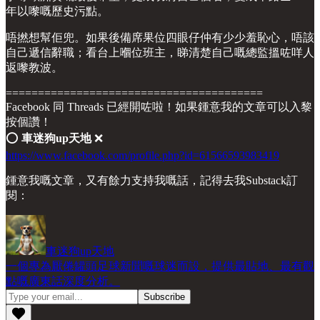
年以嚟嘅歷史污點。
唔撚想幫佢兜。如果後備席果位四眼仔仲有少少羞恥心，唔該
自己遞信辭職；看台上嗰位班主，睇清楚自己嘅總監搵咗咩人
返嚟教波。
========================================
Facebook 同 Threads 已經開咗啦！如果鍾意我的文章可以入黎
按個讚！
⭕️
車迷狗up天地
❌
https://www.facebook.com/profile.php?id=61566593983419
鍾意我嘅文章，又有餘力支持我嘅話，記得去我Substack訂
閱：
車迷狗up天地
一個專為厭倦罐頭足球新聞嘅球迷而設，提供最貼地、最有觀
點嘅廣東話深度分析。