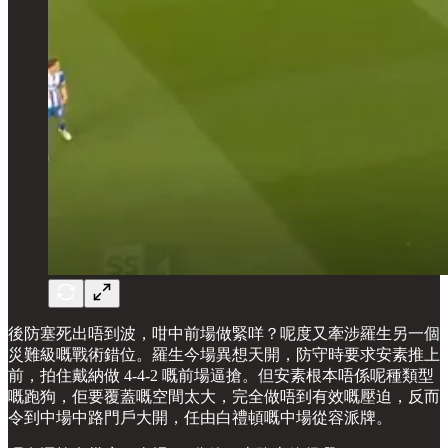
後防塞死出唔到波，咁中前場做緊咩？呢度又牽涉羅生另一個
災難級嘅戰術錯位。羅生今場異想天開，防守時要求安素推上
前，拍住戴納做 4-4-2 嘅前場逼搶。但安素根本唔係呢種類型
嘅跑狗，佢要覆蓋嘅空間太大，完全做唔到有效嘅壓迫，反而
令到中場中路門戶大開，任由白禮頓嘅中場從容派牌。