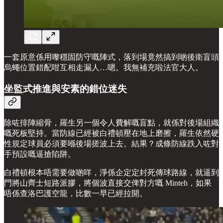
一套原意係用嚟穩固防守嘅陣式，落到場竟然搞到啲後衛盲頭
烏蠅位置錯配咁互相走漏人…嗯。我無補充啦法官大人。
坐監式推進與安素的錯位迷失
除咗排陣縮骨，羅生另一個令人費解嘅盲點，就係對後場組織
嘅死板堅持。當防線已經被白禮頓壓在地上磨擦，羅生依然硬
性規定球員必須要喺後場搓波上去。結果？成條防線跌入咗對
手預設嘅逼搶陷阱。
白禮頓根本唔需要做啲咩，淨係企定定封死傳球路線，就逼到
門將山齊士短路派膠，將個波直接交俾對方嘅 Minteh，如果
唔係查洛巴護空龍，比數一早已經拉開。