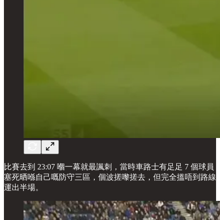
比賽去到 23:07 嗰一幕就最諷刺，當時車路士有足足 7 個球員
塞死晒喺自己嘅防守三區，個波搓嚟搓去，但完全搵唔到路線
運出半場。