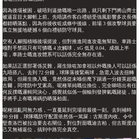
因為後場被困，破唔到逼搶嘅唯一出路，就只剩下門將山齊士
被逼盲目大腳斬上前。先唔講作客白禮頓受強風影響多次長傳
都錯晒落點，因為你後收咗成條中後線，前場 3 個攻擊球員要
孤立無援地硬撼 6 個白禮頓防守球員。
空有人腳囤積喺後場搓波，但對推進同進攻毫無幫助。車路士
喺對手禁區只有可憐嘅 4 次觸球，xG 低見 0.04。成個上半
場，車路士嘅進攻體系可以話係完全無存在過。
如果話正選部署係災難，羅生除咗加拿祖以外嘅換人可以話係
九唔搭八。去到 72 分鐘，球隊落後緊兩球，急需入波去扭轉
敗局，但羅生換入嘅，竟然係從未喺佢麾下踢過一分鐘英超嘅
古爾，同埋防中艾素高。呢種單純嘅位換位，完全睇唔出有任
何反撲嘅邏輯同決心，感覺就似係一個輸到發脾氣嘅賭徒，隨
手將手上有嘅籌碼扔晒落枱面。
呢種混亂同無力感，一直蔓延到完場前最後一刻。去到補時
90 分鐘，球隊嘅防守配置依然係一篤屎：古斯度內收、令中
堅查洛巴被拉迫要去右閘位，對位對面嘅迪古柏，但古斯度自
己又無補返位，搞到中路完全真空。