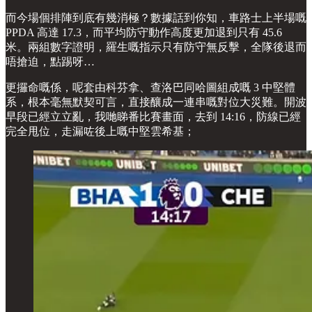
而今場個排陣到底有幾消極？數據話到你知，車路士上半場嘅
PPDA 高達 17.3，而平均防守動作高度更加退到只有 45.6
米。兩組數字證明，羅生嘅指示只有防守無反擊，全隊後退而
唔搶迫，點踢呀…
更攞命嘅係，呢套由科芬拿、查洛巴同哈圖組成嘅 3 中堅體
系，根本毫無默契可言，直接釀成一連串嘅對位大災難。開波
早段已經立立亂，我哋睇番比賽畫面，去到 14:16，防線已經
完全甩位，走漏咗後上嘅中堅雲希基；