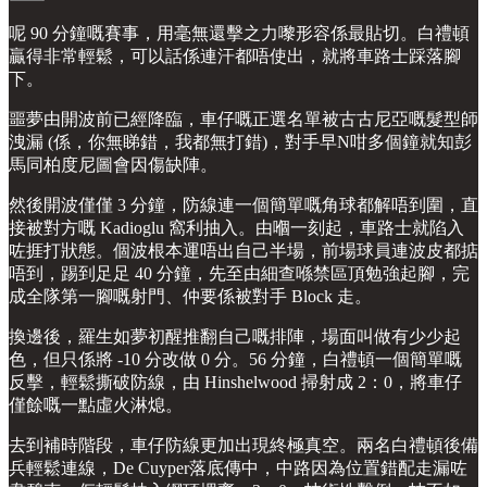
呢 90 分鐘嘅賽事，用毫無還擊之力嚟形容係最貼切。白禮頓
贏得非常輕鬆，可以話係連汗都唔使出，就將車路士踩落腳
下。
噩夢由開波前已經降臨，車仔嘅正選名單被古古尼亞嘅髮型師
洩漏 (係，你無睇錯，我都無打錯)，對手早N咁多個鐘就知彭
馬同柏度尼圖會因傷缺陣。
然後開波僅僅 3 分鐘，防線連一個簡單嘅角球都解唔到圍，直
接被對方嘅 Kadioglu 窩利抽入。由嗰一刻起，車路士就陷入
咗捱打狀態。個波根本運唔出自己半場，前場球員連波皮都掂
唔到，踢到足足 40 分鐘，先至由細查喺禁區頂勉強起腳，完
成全隊第一腳嘅射門、仲要係被對手 Block 走。
換邊後，羅生如夢初醒推翻自己嘅排陣，場面叫做有少少起
色，但只係將 -10 分改做 0 分。56 分鐘，白禮頓一個簡單嘅
反擊，輕鬆撕破防線，由 Hinshelwood 掃射成 2：0，將車仔
僅餘嘅一點虛火淋熄。
去到補時階段，車仔防線更加出現終極真空。兩名白禮頓後備
兵輕鬆連線，De Cuyper落底傳中，中路因為位置錯配走漏咗