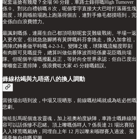
呢套逼搶有幾廢？全場 90 分鐘，車路士錄得嘅High Turnover
係 0 。對比白禮頓嘅 8 次，呢個零字直接大大巴咁打落羅生塊
面度，球員喺前場跑上跑落得個吉，連對手條毛都摸唔到，完
全係白白浪費體力。
最諷刺嘅係，連羅生自己都頂唔順呢套災難級戰術。半場一返
入更衣室，佢就急急腳將有黃牌嘅科芬拿換走，換入加拿祖，
將陣式轉番做平時嘅 4-2-3-1。變陣之後，球隊嘅流暢度即刻
有肉眼可見嘅提升，總算叫做似番隊波而唔係麥花臣嘅街場
隊。但呢個半場嘅撥亂反正，等於向全世界承認：佢自己度出
嚟嗰套正選排陣，係浪費咗大家 45 分鐘嘅錯誤。
鋒線枯竭與九唔搭八的換人調動
當後場出唔到波，中場又現晒形，前線嘅枯竭就成為咗必然嘅
悲劇。
無咗彭馬呢個進攻靈魂，加上祖奧柏度缺陣，車路士嘅鋒線陣
容可以話係慘不忍睹。頂上嚟嘅係咩人？係長達 21 場比賽陷
入入球荒嘅戴納，同埋自上年 12 月以嚟未喺聯賽入過波、落
場毫無自信嘅尼圖。