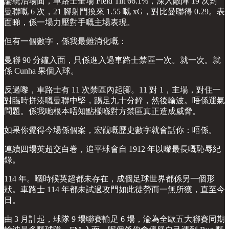
論統治場面，車路士全場 Field Tilt 66.1%，深入敵陣 19 次對
曼聯嘅 6 次，21 腳射門換來 1.55 嘅 xG，對比曼聯得 0.29。表
面睇，係一場力壓對手嘅主場表現。
但有一個數字，係我最難消化嘅：
曼聯 90 分鐘入面，只係進入過車路士禁區一次。就一次。就
係 Cunha 果個入球。
反過嚟，車路士有 11 次禁區內起腳。11 對 1，主場，對住一
對臨時拼湊嘅曼聯中堅，踢足九十分鐘，然後輸波。唔係運氣
問題。係我哋根本唔知點樣喺對方禁區真正造成威脅。
如果你覺得今場係個案，宏觀嘅歷史數字就會話你：唔係。
連續四場英超交白卷，追平球會自 1912 年以嚟最長嘅恥辱紀
錄。
114 年。嗰時候英超都未存在，成個足球世界都係另一個形
狀。車路士 114 年都未試過攻門如此徒勞而一無所獲，直至今
日。
由 3 月計起，球隊 9 場聯賽輸足 6 場，淪為全歐五大聯賽同期