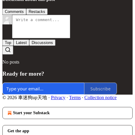
Comments
Restacks
Top
Latest
Discussions
No posts
Ready for more?
Subscribe
© 2026 車迷狗up天地
·
Privacy
∙
Terms
∙
Collection notice
Start your Substack
Get the app