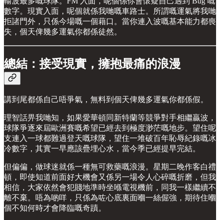
輸波最多嘅球隊。FM 入面，呢個係你會懷疑自己遇到 Bug 嘅
數字。現實入面，呢個就係我哋嘅車路士。所謂嘅運氣將我哋
拒諸門外，只係今場嘅一個藉口。當你連入波嘅基本能力都喪
失，個天俾幾多運氣你都係徒然。
總結：接受現實，擁抱最痛的浪漫
講到尾都係自己唔爭氣，無料到個天俾幾多運氣你都係假。
理智話畀我哋知，如果愛華頓同新特蘭等競爭對手相繼贏波，
球隊爭逐來屆歐洲賽嘅希望已經去到極度渺茫嘅地步。望住呢
支連入一球都難過登天嘅球隊，望住一堆破百年恥辱紀錄嘅冰
冷數字，其實一早應該疊埋心水，當今季已經提早完結。
但偏偏，做球迷就係一種無可救藥嘅浪漫。星期二晚作客白禮
頓，即使知道前面好大機會又係另一場令人心碎嘅折磨，但我
相信，大家依然會犯賤地準時坐喺電視機前，同我一樣繼續不
離不棄。唔為啲咩，只係為咗心底裏面嗰一絲倔強，期待住嗰
個不知何時才會降臨嘅奇蹟。