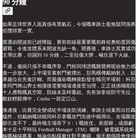
90 分鐘
如果足球世界入面真係有黑氣石，今場嘅車路士毫無疑問係將
佢攬得實一實。
噩運由開波前已經降臨，賽前前線最重要嘅前鋒祖奧柏度因傷
避戰，令進攻體系未開波先缺一角。開賽後，車路士其實成功
主導比賽，但踢到 16 分鐘，二安拉傷大髀，喊住退下火線。
不過，傷病只係不幸嘅序章，門框同球證嘅雞聲將呢份無力感
進一步放大。上半場安素射門被撲出，彭馬橫傳戴納射入，結
果越位在先食詐糊。而最攞命嘅轉捩點發生喺完半場前：科芬
拿同門將山齊士相撞後需要喺場邊接受治理，正正就係喺呢段
十人應戰嘅真空期，防線未及時重組。先有加拿祖防守失位，
般奴輕鬆傳中，Cunha 一箭定江山。
換邊後，比賽完全變成咗半場攻防演練。車路士傾巢而出狂轟
猛炸，但戴納嘅頭槌同科芬拿嘅攻門先後中楣彈出。全場圍攻
卻久攻不下，最終喺主場吞下 0：1 嘅敗仗。表面睇，成個劇
本十足十平時玩 Football Manager（FM）嗰陣，被電腦系統焗
輸嘅極端賽果：無論你點樣撳住對手嚟砌，個天都係唔會俾你