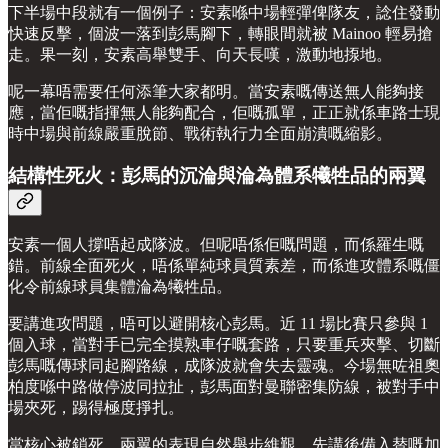
下半場中段就有一個例子：安素喺中場輕彈俾隊友，諗住發動
快速反擊，個波一落到彭馬腳下，轉眼間就被 Mainoo 輕易搶
走。果一刻，安素高舉雙手、向天長嘆，激動地揼地。
呢一幕唔需要任何添筆大家都明。當安素嘅傳送無人能夠接
應，當佢嘅指揮無人能夠配合，佢嘅孤單，正正就係車路士現
時中場與前線嚴重脫節、戰術執行力全面崩潰嘅縮影。
結構性死火：彭馬的沉淪與淪為體系犧牲品的兩翼
安素一個人撐唔起成隊波。但呢唔係佢嘅問題，而係羅生嘅
錯。前線全面死火，唔係單純球員質素差，而係進攻體系嘅僵
化令前線球員集體淪為犧牲品。
要講進攻問題，唔可以避開核心彭馬。近 11 場比賽只參與 1
個入球，當對手已完全摸熟車仔嘅套路，只要重兵夾擊、切斷
彭馬嘅傳球同起腳路線，成隊波就會失去靈魂。今場無咗祖奧
柏度喺中路做停波同拉扯，彭馬面對曼聯密集防線，被對手中
場夾死，踢得極度掙扎。
當核心被鎖死，兩翼的表現自然舉步維艱。先講後備入替嘅加