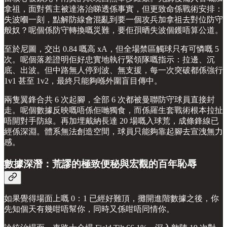
拿祖，面對舊主被達洛治睇透係事實，但更致命係戰術安排：
失波嗰一刻，點解防線會混亂到要一個攻兵加拿祖去對位防守
般奴？呢個係防守轉換嘅災難，要佢孭晒失波個鑊唔算公道。
至於尼圖，交出 0.84 嘅高 xA，但全場禁區觸球只有可憐嘅 5
次。呢個落差證明佢好忠實地執行緊領隊嘅指示：拉邊、沉
底、出波。但中路無人停到波、無支援，每一次突破都係強行
1v1 甚至 1v2，最終只能夠喺外圍盲目傳中。
兩隻翼鋒合共 6 次起腳，全部 6 次都被曼聯防守球員直接封
走。呢個數據反映嘅唔係佢哋獨食，而係羅生套戰術根本拉扯
唔開對手防線。再加埋戴納長達 20 場嘅入球荒，成條鋒線已
經係深淵。體系無法創造空間，球員只能夠靠起腳去宣洩無力
感。
數據深潛：荒謬的極致便秘與宏觀的百年恥辱
如果覺得場面上嘅 0：1 已經好難頂，攤開進階數據之後，你
先知個天有幾咁唔幫你，同時又係咁唔同情你。