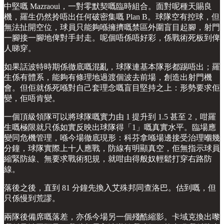
中堅嘅 Mazraoui，一對零默契嘅臨時組合。面對呢種天賜良
機，羅生仍然拎唔出任何破密集嘅 Plan B。球隊空有控球，但
無法扯開空位，球員只能夠喺擁擠嘅禁區外圍盲目起腳，射門
一腳接一腳地俾對手封走。呢個唔係唔好彩，係戰術死板到俾
人睇穿。
如果話波特時期係徹底嘅混亂，球隊連基本隊形都踢唔出；羅
生係有體系，能夠有條理地過渡個波去前場，創造出射門機
會。但佢就係死喺對自己套理念嘅盲目堅持之上：形勢要求佢
變，佢唔肯變。
一個頂級領隊可以將球隊嘅實力由 1 提升到 1.5 甚至 2，咁羅
生嘅極限就只係如實反映出球隊得「1」嘅真實水平。臨場應
變同危機管理，喺今場徹底現形：科芬拿喺場邊接受治理嗰幾
分鐘，球隊實際上十人應戰，防線有明顯真空，佢無指示球員
縮緊防線、無要求戰術犯規，就咁由得般奴輕鬆打穿右路防
線。
落後之後，直到 81 分鐘先換入艾殊邦同查洛巴。估到嘅，但
只係慢到荒謬。
兩隊後備席嘅落差，亦係今場另一個殘酷縮影。卡域克換出嚟