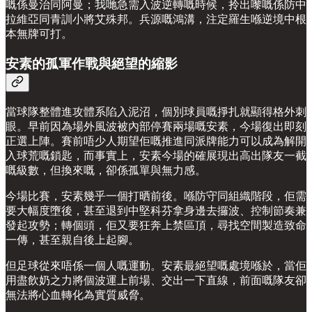
嘅係曼治同阿曼；我哋急需入波逆轉嘅時候，拎出嚟嘅係防中
拉維亞同青訓小將艾殊邦。兵源嘅鴻溝，注定羅生喺逆境中根
本無牌可打。
安素的孤軍作戰與絕望的縮影
當球隊整體進攻體系陷入泥沼，個別球員嘅掙扎就顯得格外刺
眼。早前因為場外風波被內部停賽兩場嘅安素，今場復出即刻
正選上陣。賽前唔少人期望佢嘅推進同派牌能力可以成為解開
入球荒嘅鎖匙，而事實上，安素今場的確展現出高出隊友一截
嘅級數，但換來嘅，卻係孤單與無力感。
今場比賽，安素幾乎一個打晒前後。喺防守同組織階段，佢需
要大幅度墮後，甚至退到中堅科芬拿身邊去攞波、控制節奏兼
發起攻勢；轉個頭，佢又要狂奔上禁區頂，尋找空間製造致命
一傳，甚至親自後上起腳。
但足球從來唔係一個人嘅運動。安素最絕望嘅處境喺於，當佢
用盡飲奶之力將個波運上前場、交出一下直線，前面嘅隊友卻
無法將心血轉化為實質威脅。