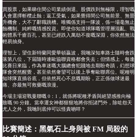
買股票，如果睇住間公司業績倒退、股價跌到無極限，理智嘅
人會選擇斬欖止蝕；返工受氣，如果覺得間公司無前景、無晉
升機會，大不了辭職跳槽。唯獨係支持一隊波，係一場毫無止
蝕機制、純粹嘅情感投資。即使你知道球隊嘅管理層混亂、戰
術體系千瘡百孔，甚至已經跌入萬劫不復嘅深淵，你依然無法
輕易抽身。
理智上，望住新特蘭同愛華頓贏波，我哋深知車路士隨時會跌
落第八位，下屆隨時連歐協聯資格都會失去；但情感上，每逢
比賽日來臨，作為車迷嘅大腦總會犯賤地去期盼奇蹟，幻想球
隊會突然醒覺，甚至依然奢望可以後上爭奪歐聯席位。呢種明
知球隊直插谷底，但依然死心不息嘅期盼，正正係做球迷最
痛、亦最無可救藥嘅浪漫。
今場主場迎戰曼聯嘅 0：1，就係將呢種矛盾與絕望感推向極
致嘅 90 分鐘。當幸運女神都狠狠地將你拒諸門外，除咗怨天
尤人之外，我哋到底仲可以怪責啲咩？
比賽簡述：黑氣石上身與被 FM 局殺的