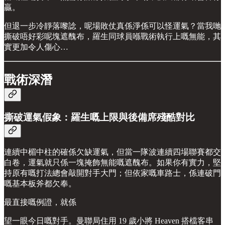
贏。
但退一步冷靜落嚟諗，呢場敗仗真係淨係可以怪運氣？當我哋
撕破唔好彩呢塊遮醜布，羅生同球員喺戰術執行上嘅無能，其
實更加令人傷心…
戰術深潛
撕破運氣假象：羅生嘅上限與後備席殘酷對比
連續中楣中柱的確係欠缺運氣，但當一隊波連續四場聯賽都交
白卷，運氣就只係一塊掩飾無能嘅遮醜布。如果你有實力，堅
持原有嘅打法總會敲開對手大門；但依家嘅車路士，係連破門
嘅基本板斧都欠奉。
最直接嘅例證，就係
望一眼今日嘅對手。曼聯局住用 19 歲小將 Heaven 搭檔客串