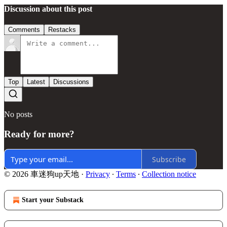
Discussion about this post
Comments
Restacks
Top
Latest
Discussions
No posts
Ready for more?
Subscribe
© 2026 車迷狗up天地
·
Privacy
∙
Terms
∙
Collection notice
Start your Substack