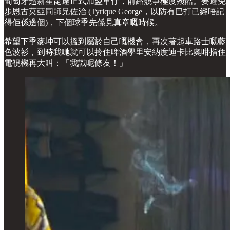
葡萄牙超新星昆達正式加盟車仔，前路競爭極度殘酷。要避免
步恩古莫亞同師兄佐治 (Tyrique George，以防有巴打已經唔記
得佢係邊個)，下個球季先係見真章嘅時候。
希望下季麥坤可以搵到屬於自己嘅機會，再次著起車路士嘅藍
色波衫，到時我哋就可以拎住啤酒學里安納度迪卡比奧咁指住
電視機再大叫：「我識呢條友！」