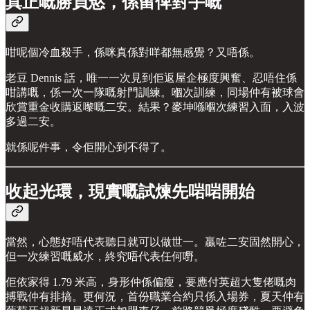
真正嘅勝負慾，係留俾對手嘅
咁呢個冷血殺手，係咪真係對咩都無感覺？又唔係。
老豆 Dennis 話，唯一一次見到佢返屋企極度興奮、忍唔住係
咁講嘅，係一次一隊嘅射門訓練。嗰次訓練，同場仲有被球會
欣賞重金收購返嚟嘅二安。結果？麥坤喺嗰次練習入面，入波
多過二安。
就係呢件事，令佢開心到不得了。
收起光環，現實嘅試煉先啱啱開始
當然，心態好唔代表聽日就可以做世一。贏咗二安固然開心，
但一次練習嘅威水，終究唔代表任何嘢。
佢依家得 1.79 米高，身形仲係偏瘦，要應付英超大隻佬嘅肉
搏戰仲有排搞。更何況，首份職業合約只係入場券，夏天仲有