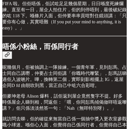
FIFA 啦。但佢唔係，佢試咗足足幾個星期，日日喺度死練爛
練。直至有一日，屋企人拍住片，佢的到停唔到，最後破紀錄
的咗 118 下。喺條片入面，佢仲要串串貢咁對住鏡頭講：「只
要你有心做，其實唔難（If you put your mind to anything, it is
easy）。」
唔係小粉絲，而係同行者
呢幾個月，佢被抽調上一隊操練。一個青年軍，見到彭馬、占
士同自己講嘢，仲要占士同佢講「你嘅時代嚟緊」，彭馬話睇
過佢入波啲片。嘩，換轉第二個，實即刻影相擺上 IG，返屋
企同D fd 由朝吹到黑，當正自己中咗六合彩咁。
但麥坤老母 Alison 爆料，話佢返到屋企竟然隻字不提。好多
時係屋企人睇到相，問返佢：「喂，你同彭馬傾偈做咩唔返嚟
講？」佢只係淡淡然答一句：「Nah（無咩特別呀）。」
就訪問去睇，佢的確從來無當自己係一個抽中獎入更衣室參觀
嘅小球迷。喺佢心入面，佢覺得自己係同行者，佢覺得自己本