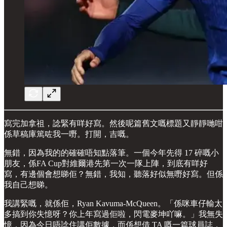
寫完加拿祖，諗緊有咩好寫。然後呢篇舊文嘅標題又靜靜哋咁
係草稿庫篤咗我一嘢。打開，吉嘅。
無錯，因為我的的確確唔知點落筆。一個今年先得 17 碎嘅小
朋友，係FA Cup對維爾港先第一次一隊上陣，到底有咩好
寫，有邊個會想睇佢？無錯，我知，聽落好似無嘢好寫。但係
我自己想睇。
我講緊嘅，就係佢，Ryan Kavuma-McQueen。「係咪車仔輸太
多搞到你失憶呀？你上年寫過佢啦，閃電麥坤吖嘛。」我無失
憶，因為今日唔諗住講佢數據，而係想借 TA 嘅一篇球員誌，