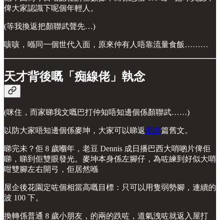
俾大家認識下呢個年輕人。
(等我換返把顏聯武聲先…)
咳咳，喺同一個世代入面，原來仲有人唔靠流量食飯………
天才背後嘅「痴線佬」執念
(咪住，而家睇我文嘅巴打仲知唔知邊個係顏聯武……)
以防大家唔知邊個係麥坤，大家可以睇返
呢度
篇舊文。
睇完未？佢 8 歲嗰年，老豆 Dennis 成日播巴西大哨啲片俾佢
睇，睇到佢雙眼發光。麥坤本身係左腳仔，為咗練到好似大哨
咁雙腳左右開弓，佢居然喺
屋企後花園定咗個相當高嘅目標：只可以用隻弱勢腳，連續的
波 100 下。
換轉係普通 8 歲小朋友，的兩的跌咗，道氣洩咗就返入屋打