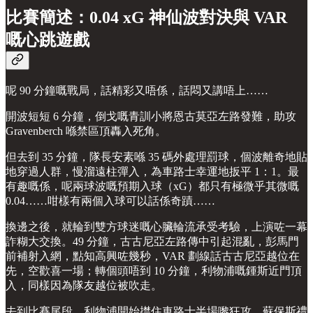
比賽簡述：0.04 xG 神仙波對決與 VAR
嘅心跳遊戲
呢 90 分鐘嘅戰局，話精彩又唔係，話悶又講唔上……
開波短短 6 分鐘，倒戈嘅青訓小將恩古莫亞左路發難，助攻
Gravenberch 喺禁區頂轟入死角。
但去到 35 分鐘，隊長安素喺 35 碼外處理罰球，個波離奇地貼
地穿過人群，慢溜遠柱彈入，為車路士幸運地扳平 1：1。最
有趣嘅係，呢兩球波嘅預期入球（xG）都只有極微乎其微嘅
0.04……咁樣有兩個入球可以話係奇蹟……
換邊之後，就輪到雙方球迷嘅心臟輪流承受考驗，上演咗一幕
詐糊大交換。49 分鐘，古古尼亞左路傳中引起混亂，彭馬門
前補射入網，點知高興咗幾秒，VAR 劃線話古古尼亞越位在
先，空歡喜一場；轉個頭唔到 10 分鐘，利物浦嘅鍾斯近門頂
入，同樣因為隊友越位被吹走。
去到比賽尾段，利物浦開始㩒住車路士半場嚟狂攻，蘇保斯禮