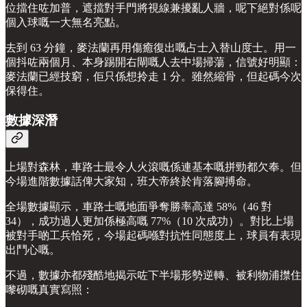
位擋住咗加普，遮擋對手門將視線兼擾亂人牆，呢下絕對係呢
個入球嘅一大無名亮點。
去到 63 分鐘，麥法蘭再用傷癒復出嘅占士入替山度士。用一
個抖咗兩個月、本身踢開右閘嘅人去中場掃蕩，信號好明顯：
麥法蘭已經技窮，佢只係想拎走 1 分。雖然縮骨，但起碼今次
保得住。
數據深潛
上場對森林，車路士最令人火滾嘅係連基本嘅拼勁都欠奉。但
今場進階數據話俾大家知，班大帝終於肯落腳搏命。
全場數據顯示，車路士嘅地面爭奪勝率高達 58%（46 對
34），成功過人更加係極高嘅 77%（10 次成功）。對比上場
被對手啲工兵恰死，今場起碼喺對抗性同態度上，球員有表現
出鬥心嘅。
不過，數據亦都殘酷地揭示咗下半場形勢逆轉、被利物浦㩒住
嚟砌嘅真實寫照：