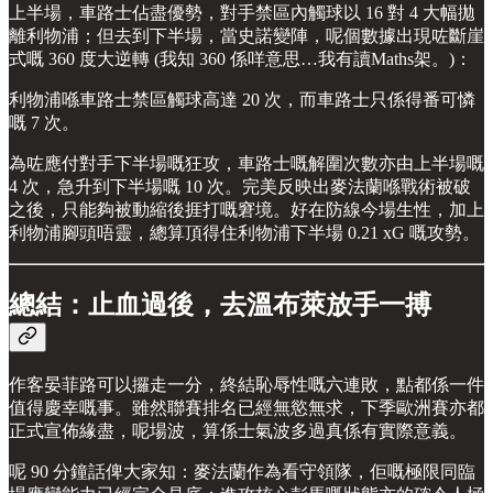
上半場，車路士佔盡優勢，對手禁區內觸球以 16 對 4 大幅拋
離利物浦；但去到下半場，當史諾變陣，呢個數據出現咗斷崖
式嘅 360 度大逆轉 (我知 360 係咩意思…我有讀Maths架。)：
利物浦喺車路士禁區觸球高達 20 次，而車路士只係得番可憐
嘅 7 次。
為咗應付對手下半場嘅狂攻，車路士嘅解圍次數亦由上半場嘅
4 次，急升到下半場嘅 10 次。完美反映出麥法蘭喺戰術被破
之後，只能夠被動縮後捱打嘅窘境。好在防線今場生性，加上
利物浦腳頭唔靈，總算頂得住利物浦下半場 0.21 xG 嘅攻勢。
總結：止血過後，去溫布萊放手一搏
作客晏菲路可以攞走一分，終結恥辱性嘅六連敗，點都係一件
值得慶幸嘅事。雖然聯賽排名已經無慾無求，下季歐洲賽亦都
正式宣佈緣盡，呢場波，算係士氣波多過真係有實際意義。
呢 90 分鐘話俾大家知：麥法蘭作為看守領隊，佢嘅極限同臨