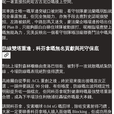
呢一著直接扣死咗古古尼亞嘅後上空間。
當車路士唯一嘅單邊突破口被封殺，看守領隊麥法蘭嘅弱點就
完全暴露無遺。佢完全無能力、亦無手段去應對史諾呢個變
招。左路被鎖死，中路彭馬又迷失，麥法蘭企喺場邊拎唔出任
何 Plan B，只能夠眼白白睇住球隊被動捱打。呢種臨場應變上
嘅無能為力，完美反映出一個看守領隊喺頂級聯賽鬥法中嘅局
限。
防線雙塔重逢，科芬拿嘅無名貢獻與死守保底
對比上場對森林嗰條由查洛巴領銜、被對手一攻就散嘅紙紮防
線，今場防線嘅表現絕對值得讚賞。
高維爾自從季前 ACL 重創之後，終於迎來復出後嘅首次正
選，一踢仲要踢足 90 分鐘。有佢喺度，防線嘅出波同穩定性
明顯提升咗一個檔次。佢同科芬拿呢對健康時嘅最強雙塔重新
合體，成為下半場頂住利物浦狂轟猛炸嘅最大本錢。
講開科芬拿，安素嗰球 0.04 xG 嘅罰球，除咗安素射得刁鑽，
大家一定要睇番科芬拿喺人牆入面做嘅 Blocking，佢成功用身