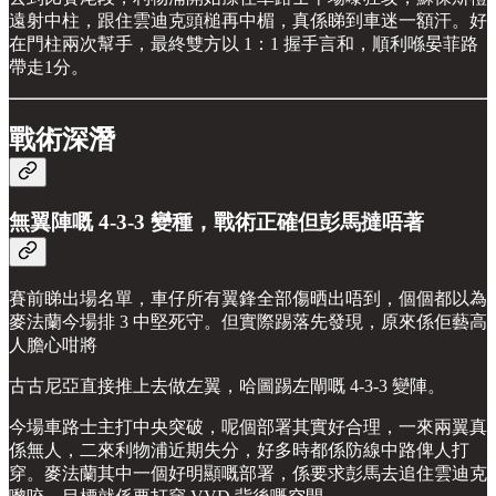
遠射中柱，跟住雲迪克頭槌再中楣，真係睇到車迷一額汗。好
在門柱兩次幫手，最終雙方以 1：1 握手言和，順利喺晏菲路
帶走1分。
戰術深潛
無翼陣嘅 4-3-3 變種，戰術正確但彭馬撻唔著
賽前睇出場名單，車仔所有翼鋒全部傷晒出唔到，個個都以為
麥法蘭今場排 3 中堅死守。但實際踢落先發現，原來係佢藝高
人膽心咁將
古古尼亞直接推上去做左翼，哈圖踢左閘嘅 4-3-3 變陣。
今場車路士主打中央突破，呢個部署其實好合理，一來兩翼真
係無人，二來利物浦近期失分，好多時都係防線中路俾人打
穿。麥法蘭其中一個好明顯嘅部署，係要求彭馬去追住雲迪克