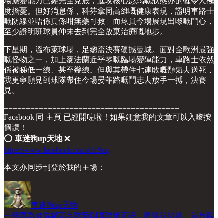
場應變能力已經完全見底；進攻核心彭馬嘅狀態亦的確令人極
度擔憂。但好消息係，科芬拿同高維嘅健康表現，證明車路士
嘅防線並唔係真係咁無藥可救；而球員今場展現出嚟嘅鬥心，
至少證明班球員仲未去到完全放棄治療嘅地步。
下星期，溫布萊球場，足總盃決賽硬撼曼城。面對全歐洲最強
嘅怪物之一，加上麥法蘭近乎零嘅臨場變陣能力，車路士依然
係被睇低一線、甚至幾線。但與其帶住七連敗嘅頹氣去送死，
我更寧願見到球隊帶住今場晏菲路嘅鬥志去放手一搏，決賽
見。
========================================
Facebook 同 主頁 已經開咗啦！如果鍾意我的文章可以入嚟按
個讚！
⭕️
車迷狗up天地
❌
https://www.facebook.com/cfc9up
本文亦同步刊登於我的主場：
車迷狗up天地
一個專為厭倦罐頭足球新聞嘅球迷而設，提供最貼地、最有觀