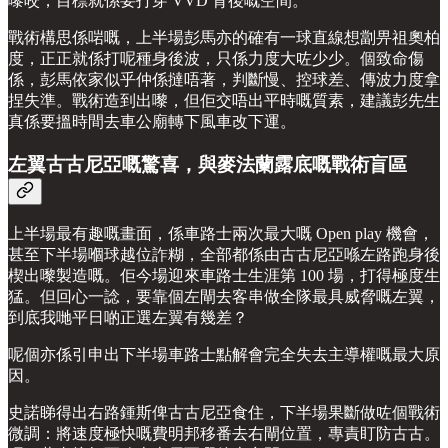
嚟咬，目標就係要打穿 VVD 背後嘅空間。
戰術構思係啱嘅，上半場彭馬亦的確有一球直線想劏畀祖奧柏
度，正正就係打呢種身後波，只係力度大咗少少。個致命傷
係，彭馬依家似乎仲係撻唔著，判斷慢、控球差、傳波力度拿
捏失準。戰術造到出嚟，但佢交唔出平時嘅質素，建議彭先生
真係要搵時間去車公廟轉下風車改下運。
左翼古古尼亞嘅驚喜，與麥法蘭露底嘅戰術盲區
上半場最有趣嘅畫面，係車路士兩次最大嘅 Open play 機會，
甚至下半場嗰球越位詐糊，全部都係由古古尼亞喺左路跑身後
楔出嚟製造嘅。佢今場迎來車路士生涯第 100 場，打得極度生
猛。但回心一諗，要靠個左閘去客串做全隊最具威脅嘅左翼，
到底我哋平日啲正選左翼有幾差？
呢個亦係引申出下半場車路士點解會完全失去主導權嘅最大原
因。
史諾睇得出右路鍾斯俾古古尼亞食住，下半場果斷做咗個戰術
微調：將速度極快嘅費明邦移番去右閘位置，專責盯防古古。