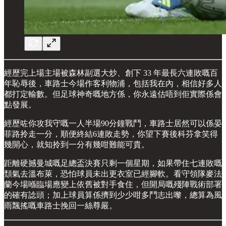
經歷完上場主場被森林副選大炒、創下 33 年最長六連敗嘅百
年恥辱後，車路士今場作客利物浦，包括我在內，相信好多人
都打定輸數。但足球神奇嘅地方係，你永遠估唔到佢實際係會
點發展。
經歷咗你攻我守嘅一人半場90分鐘戰鬥，車路士居然可以係晏
菲路拎走一分，順便終結6連敗走勢，你望下賽後科芬拿笑得
幾開心，就知拎到一分有幾咁難能可貴。
距離硬撼曼城嘅足總盃決賽只剩一個星期，如果帶住七連敗嘅
頹氣去溫布萊，恐怕球員未出更衣室已經腳軟。看守領隊麥法
蘭今場喺臨場應變上依舊被對手食住，但開局嘅殘陣戰術部署
的確有諗頭；加上球員算係擠到少少咁多鬥志出嚟，總算為風
雨飄搖嘅車路士挽回一絲尊嚴。