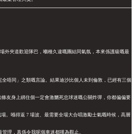
球場外夾道歡迎隊巴，嗰種久違嘅團結同氣氛，本來係護級嘅最
講嘅完全唔同」之類嘅言論。結果迪沙比個人未到倫敦，已經有三個
明知條友身上綁住個一定會激嬲死忠球迷嘅公關炸彈，你都偏偏要
場。喺得返 7 場波、最需要全場大合唱激勵士氣嘅時候，高層
級管理，真係令我呢個車迷都嘆為觀止。