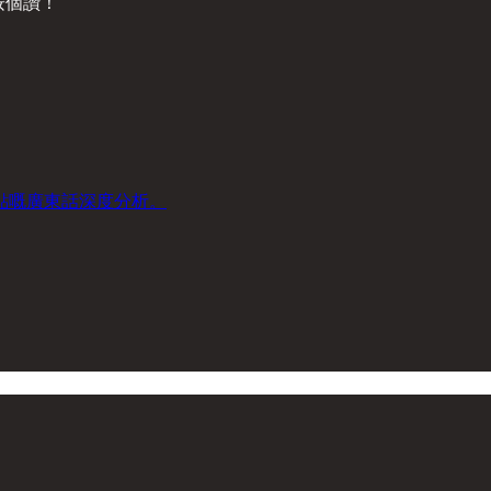
黎按個讚！
：
點嘅廣東話深度分析。