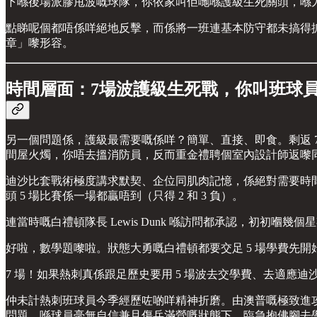
下喺後場派膠甩波嘅球隊，你依家叫佢哋喺護級生死關頭，喺
點睇呢個都唔係咩絕地反擊，而係將一班連基本防守都未搞得掂
章」嚟形容。
時間層面：7場波護級生死戰，你叫班球
另一個問題係，護級最需要嘅係咩？簡單、直接、即食。剩返 7
間屋火燭，你唔去搵消防員，反而重金禮聘個室內設計師返嚟
迪沙比套戰術極度講求默契、企位同肌肉記憶，係絕對需要時間
頭 5 場比賽係一場都贏唔到（只得 2 和 3 負）。
連當時嘅白禮頓隊長 Lewis Dunk 喺訪問都承認，初初嗰幾
好啦，數學題嚟啦。狀態大勇嘅白禮頓都要交足 5 場學費先
7 場！如果熱刺真係跟足歷史要用 5 場波去交學費、去適
仲未計熱刺班球員今季經歷咗啲咩精神折磨。由澳普嘅極致進攻
問題。喺球員毫無自信兼且傷兵滿營嘅狀態下，臨急抱佛腳去