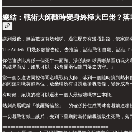
總結：戰術大師隨時變身終極大巴佬？落
講到最後，無論數據有幾難睇、過往歷史有幾唔對路，依家熱刺
The Athletic 用幾多數據去砌、去推論，話佢戰術自殺、
你估迪沙比真係一個死牛一面頸、淨係識叫球員喺禁區頂玩火嘅教條
為結果而活，如果可以，我會擺兩個龍門落去防守。」
當一個以進攻同控傳聞名嘅戰術大師，落到一個隨時搞到熱刺自 
約同熱刺嘅英超席位，放棄晒所有引誘逼搶嘅教條，變身成為
有時候，絕境的確可以逼出一個人最極端嘅求生本能。
熱刺高層呢鋪「俄羅斯輪盤」，的確係拎住成間球會嘅前途嚟
一切嘅戰術紙上談兵，去到下星期對新特蘭嘅護級生死戰，落
========================================