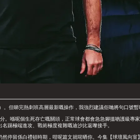
敢為）。但睇完熱刺班高層最新嘅操作，我強烈建議佢哋將句口號暫時改做 T
得 1 分。喺呢個生死存亡嘅關頭，正常球會都會急急腳搵啲護級
個出名踢極端進攻、戰術極度複雜嘅迪沙比返嚟接手。
留係白禮頓時期，咁呢篇文就啱晒你。今集【球壇風向室】，我就借用