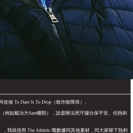
o Dare Is To Drop（敢作敢降班）。
專家（例如戴治大Sam嗰類），諗盡辦法死守攞分保平安。但熱刺
 The Athletic 嘅數據同其他素材，同大家睇下熱刺