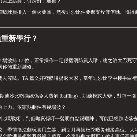
刀尖上跳舞，引誘對手逼搶？
嘅球員推入一個火藥庫，然後迪沙比仲要遞支煙俾佢哋。喺得返
員重新學行？
 場波排 17 位，正常操作一定係搵消防員入嚟，總之泊大巴
同你傾重新裝修。
去浸嘅。TA 篇文好殘酷咁提返大家，當年迪沙比季中接手白禮
個星期迪沙比啲操練係令人費解 (baffling)，訓練模式大變，
開始上力。依家熱刺仲有幾場波？
應迪沙比嘅戰術，到佢哋真係叮一聲明白點踢嗰陣，可能已經跌咗
，季前換法蘭玩實用主義，到 2 月再換杜陀嘅災難級高位。
學全歐洲最複雜嘅戰術？恭喜，今季熱刺大概可以搶走車仔高層