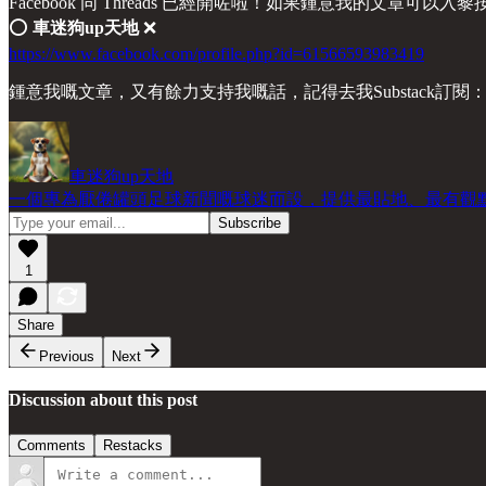
Facebook 同 Threads 已經開咗啦！如果鍾意我的文章可以入
⭕️
車迷狗up天地
❌
https://www.facebook.com/profile.php?id=61566593983419
鍾意我嘅文章，又有餘力支持我嘅話，記得去我Substack訂閱
車迷狗up天地
一個專為厭倦罐頭足球新聞嘅球迷而設，提供最貼地、最有觀
1
Share
Previous
Next
Discussion about this post
Comments
Restacks