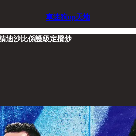
車迷狗up天地
p？熱刺請迪沙比係護級定攬炒