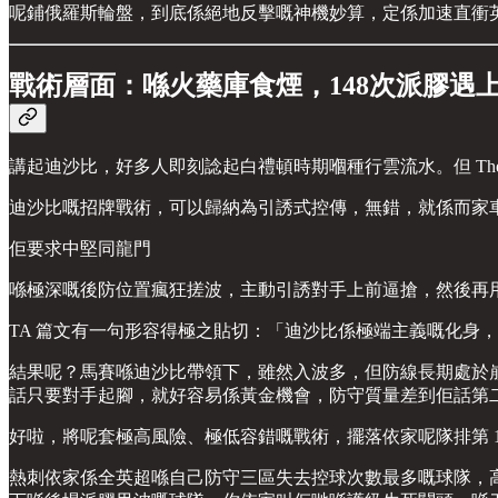
呢鋪俄羅斯輪盤，到底係絕地反擊嘅神機妙算，定係加速直衝
戰術層面：喺火藥庫食煙，148次派膠遇
講起迪沙比，好多人即刻諗起白禮頓時期嗰種行雲流水。但 The 
迪沙比嘅招牌戰術，可以歸納為引誘式控傳，無錯，就係而家
佢要求中堅同龍門
喺極深嘅後防位置瘋狂搓波，主動引誘對手上前逼搶，然後再
TA 篇文有一句形容得極之貼切：「迪沙比係極端主義嘅化身，佢嘅
結果呢？馬賽喺迪沙比帶領下，雖然入波多，但防線長期處於崩潰邊緣。佢
話只要對手起腳，就好容易係黃金機會，防守質量差到佢話第
好啦，將呢套極高風險、極低容錯嘅戰術，擺落依家呢隊排第 1
熱刺依家係全英超喺自己防守三區失去控球次數最多嘅球隊，高達 