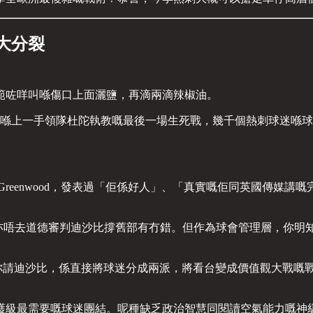
大分裂
範咗咩叫喺傷口上面灑鹽，再滴兩滴辣椒油。
，喺上一手領隊杜陀執教嘅最後一場生死戰，幾千個熱刺球迷喺
reenwood，發表過「佢係好人」、「真實嘅佢同英國傳媒
，亦唔去道德審判迪沙比撐舊部有冇錯。但作為球會管理層，你
你請迪沙比，係直接將球迷分成兩派，將看台變成價值觀大戰嘅戰
護級最需要嘅球迷團結。呢種缺乏政治智慧同閱讀空氣能力嘅神