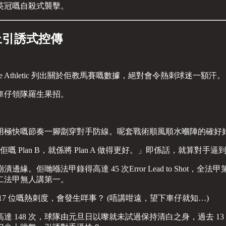
英冠嘅自殺式襲擊。
上引誘式控傳
Athletic 列出關於佢教馬賽嘅數據，絕對會令熱刺球迷一額汗。
車仔領隊羅生果招。
用極快嘅節奏一腳劏穿對手防線。呢套戰術順風順水嗰陣的確好
 Plan B，就係將 Plan A 做得更好。」即係話，就算
哋喺法甲錄得高達 45 次Error Lead to Shot，全
二法甲無人講第一。
7 位嘅熱刺度，會發生咩事？ (唔講咁遠，望下車仔就知…)
148 次，球隊由元旦日以嚟就未試過保持清白之身，過去 13