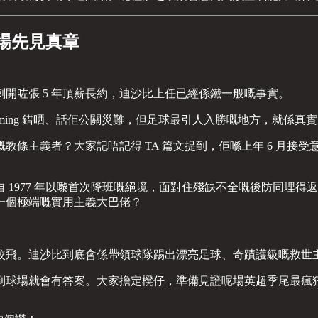
場先見真章
開咗張 5 年頂薪長約，迪沙比上任已經係鐵一般嘅事實。
話佢 Timing 錯晒、話佢公關災難，但足球最引人入勝嘅地方，就
主義者？大家記唔記得 TA 篇文提到，佢喺上年 6 月接受意大利
1977 年以嚟首次降班嘅絕境，面對住殘缺不全嘅後防同埋得返
一個極端嘅實用主義大巴佬？
較飛。迪沙比到底會係帶領球隊踢出漂亮足球、奇蹟護級嘅救世
到球場就會有答案。大家擔定櫈仔，準備見證呢場英超季尾最瘋