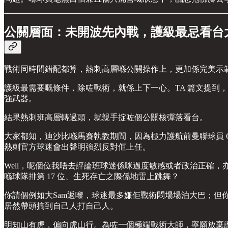
公關層面：未開波先內戰，護級最忌看台
戰術同時間錯配都算，熱刺高層喺公關操作上，更加係完美示
護級最需要嘅條件，除咗戰術，就係上下一心。TA 篇文提到
強武器。
結果熱刺班高層轉過頭，就親手掟咗個公關核彈落看台。
大家都知，迪沙比喺馬賽執教期間，因為極力護航前曼聯球員 G
熱刺官方球迷會出聲明強烈反對佢上任。
Well，呢個位我唔去評論班球迷係咪過度敏感或者政治正確
喺球隊排第 17 位、生死存亡之際係地雷上跳舞？
你請個例如大Sam返嚟，球迷最多嫌佢戰術悶場場泊大巴；但
居然帶頭搞到自己人打自己人。
明知山有虎，偏向虎山行。為咗一個極端戰術大師，寧願放棄