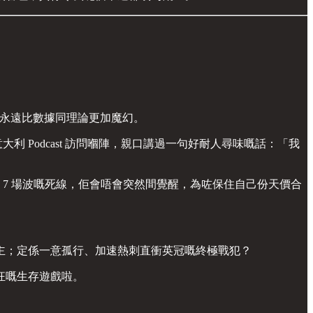
係真實永遠比數據同理論更加魔幻。
 Podcast 訪問嗰陣，親口講過一句好耐人尋味嘅話：「我
 7 場波嘅死線，佢會唔會突然間覺醒，為咗保住自己份天價合
主；定係一意孤行、加速熱刺直衝英冠嘅終極戰犯？
狂嘅生存遊戲啦。