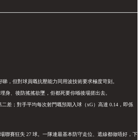
好睇，但對球員嘅抗壓能力同用波技術要求極度苛刻。
對手逼到埋身、後防搖搖欲墜，佢都死要你喺後場搓出去。
法甲第二差；對手平均每次射門嘅預期入球（xG）高達 0.14，即係
 場聯賽狂失 27 球。一隊連最基本防守走位、遮線都做唔好，下