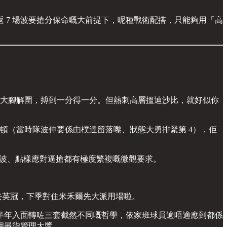
 7 場波要搶分保命嘅大前提下，呢種戰術配搭，只能夠用「高
死守大腳解圍，搏到一分得一分。但熱刺高層搵迪沙比，就好似你
頓（當時隊波仲要係由樸達留落嚟、狀態大勇排緊第 4），佢
對每一腳波、點樣應對逼搶都有極度繁複嘅微觀要求。
落去英冠，下季對住米禾爾先大派用場啦。
大半年入面轉咗三套截然不同嘅哲學，依家班球員適唔適應到都係
個最柒管理大獎。