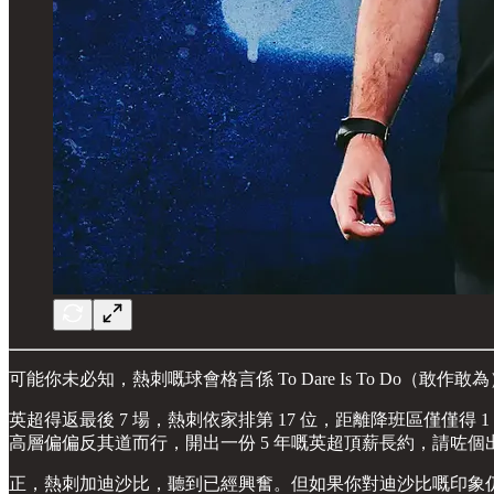
可能你未必知，熱刺嘅球會格言係 To Dare Is To Do（敢作
英超得返最後 7 場，熱刺依家排第 17 位，距離降班區僅僅
高層偏偏反其道而行，開出一份 5 年嘅英超頂薪長約，請咗
正，熱刺加迪沙比，聽到已經興奮。但如果你對迪沙比嘅印象仍然停