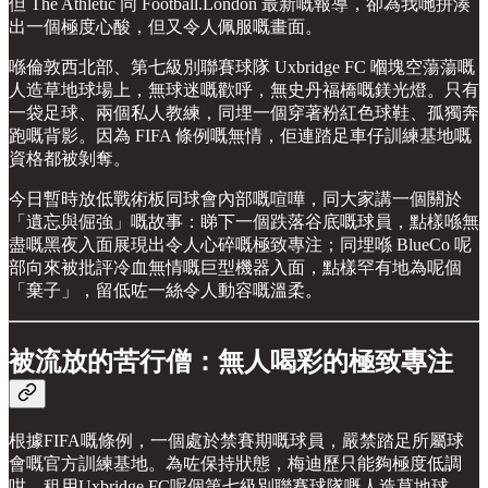
但 The Athletic 同 Football.London 最新嘅報導，卻為我哋拼湊
出一個極度心酸，但又令人佩服嘅畫面。
喺倫敦西北部、第七級別聯賽球隊 Uxbridge FC 嗰塊空蕩蕩嘅
人造草地球場上，無球迷嘅歡呼，無史丹福橋嘅鎂光燈。只有
一袋足球、兩個私人教練，同埋一個穿著粉紅色球鞋、孤獨奔
跑嘅背影。因為 FIFA 條例嘅無情，佢連踏足車仔訓練基地嘅
資格都被剝奪。
今日暫時放低戰術板同球會內部嘅喧嘩，同大家講一個關於
「遺忘與倔強」嘅故事：睇下一個跌落谷底嘅球員，點樣喺無
盡嘅黑夜入面展現出令人心碎嘅極致專注；同埋喺 BlueCo 呢
部向來被批評冷血無情嘅巨型機器入面，點樣罕有地為呢個
「棄子」，留低咗一絲令人動容嘅溫柔。
被流放的苦行僧：無人喝彩的極致專注
根據FIFA嘅條例，一個處於禁賽期嘅球員，嚴禁踏足所屬球
會嘅官方訓練基地。為咗保持狀態，梅迪歷只能夠極度低調
咁，租用Uxbridge FC呢個第七級別聯賽球隊嘅人造草地球