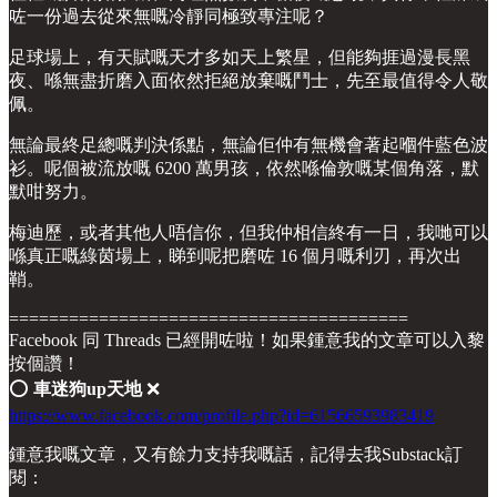
咗一份過去從來無嘅冷靜同極致專注呢？
足球場上，有天賦嘅天才多如天上繁星，但能夠捱過漫長黑
夜、喺無盡折磨入面依然拒絕放棄嘅鬥士，先至最值得令人敬
佩。
無論最終足總嘅判決係點，無論佢仲有無機會著起嗰件藍色波
衫。呢個被流放嘅 6200 萬男孩，依然喺倫敦嘅某個角落，默
默咁努力。
梅迪歷，或者其他人唔信你，但我仲相信終有一日，我哋可以
喺真正嘅綠茵場上，睇到呢把磨咗 16 個月嘅利刃，再次出
鞘。
========================================
Facebook 同 Threads 已經開咗啦！如果鍾意我的文章可以入黎
按個讚！
⭕️
車迷狗up天地
❌
https://www.facebook.com/profile.php?id=61566593983419
鍾意我嘅文章，又有餘力支持我嘅話，記得去我Substack訂
閱：