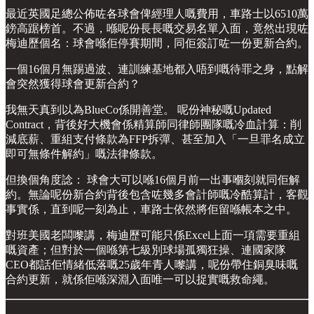
最近英國足總公佈咗各球會俾經理人嘅費用，車路士以6510萬
鎊高踞榜首。不過，喺呢份長長嘅交易名單入面，竟然出現咗
梅迪歷個名：球會喺佢停賽期間，同佢簽訂咗一份更新合約。
一個16個月無踢過波、連訓練基地都入唔到嘅待罪之身，點解
會突然獲得球會更新合約？
我無天真到以為BlueCo係開善堂。 呢份神秘嘅Updated
Contract，背後好大機會係精算師同律師團隊嘅冷血計算：削
減底薪、重組支付條款為FFP拆彈、甚至加入「一旦罪名成立
即可無條件解約」嘅法律條款。
但換個角度諗： 球會大可以喺16個月前一出事嗰刻就同佢解
約。無論呢份新合約背後包含咗幾多會計師嘅冷酷算計，客觀
事實係，直到呢一刻為止，車路士依然將佢留喺帳本之中。
對班美國老闆嚟講，梅迪歷可能只係Excel上面一項需要重組
嘅資產；但對於一個喺第七級別球場孤獨狂操、連國家隊
CEO都話佢情緒低落嘅25歲年青人嚟講，呢份帶住銅臭味嘅
合約更新，就係佢喺深淵入面唯一可以捉實嘅救命繩。