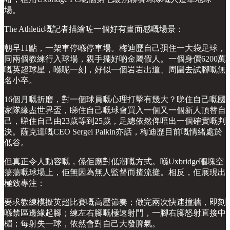
場。
The Athletic嘅記者描繪咗一個好有畫面感嘅場景：
朝早11點，一架車停喺停車場。梅迪歷自己孭住一大袋足球，
同兩個教練行入球場，親手擺好啲金屬假人。一個身價6200萬
嘅英超球星，喺呢一刻，好似一個岩岩出道、周圍去試腳嘅無
名小卒。
16個月嘅折磨，對一個球員嘅心理打擊有幾大？睇住自己嘅國
家隊緣盡世界盃，睇住自己嘅球會買入一個又一個新人頂替自
己，睇住自己由23歲等到25歲，足總依然俾唔出一個確實嘅判
決。薩克達嘅CEO Sergei Palkin亦話，梅迪歷目前嘅情緒處於
低谷。
但真正令人動容嘅，係佢應對低潮嘅方式。喺Uxbridge嗰塊空
蕩蕩嘅球場上，佢無因為無人監督而揸流攤。相反，佢展現出
極致專注：
要求教練模擬英超比賽嘅高壓節奏；做完兩次快速撞牆，即刻
喺禁區邊緣起腳；練左右腳嘅極速射門，一腳右腳怒射直接中
楣；每射失一球，依然會對自己大發脾氣。