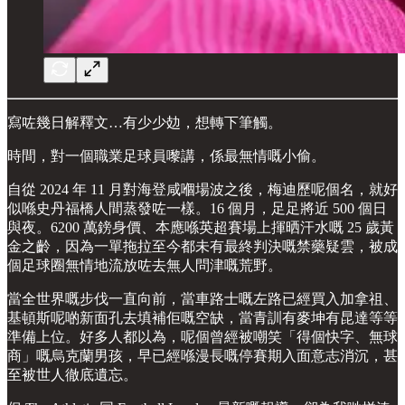
寫咗幾日解釋文…有少少攰，想轉下筆觸。
時間，對一個職業足球員嚟講，係最無情嘅小偷。
自從 2024 年 11 月對海登咸嗰場波之後，梅迪歷呢個名，就好
似喺史丹福橋人間蒸發咗一樣。16 個月，足足將近 500 個日
與夜。6200 萬鎊身價、本應喺英超賽場上揮晒汗水嘅 25 歲黃
金之齡，因為一單拖拉至今都未有最終判決嘅禁藥疑雲，被成
個足球圈無情地流放咗去無人問津嘅荒野。
當全世界嘅步伐一直向前，當車路士嘅左路已經買入加拿祖、
基頓斯呢啲新面孔去填補佢嘅空缺，當青訓有麥坤有昆達等等
準備上位。好多人都以為，呢個曾經被嘲笑「得個快字、無球
商」嘅烏克蘭男孩，早已經喺漫長嘅停賽期入面意志消沉，甚
至被世人徹底遺忘。