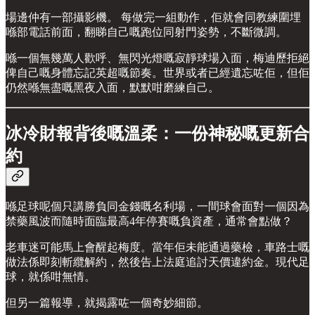
場邊仲有一部攝影機。 每做完一組動作，佢就會同教練圍埋
喺部電話前面，翻睇自己嘅跑位同射門姿勢，不斷微調。
喺一個無幾萬人歡呼、無閃光燈嘅寂靜球場入面，梅迪歷拒絕
俾自己嘅身體忘記英超嘅節奏。世界或者已經遺忘咗佢，但佢
仍然喺無盡嘅黑夜入面，默默咁磨練自己。
冰冷財報背後嘅溫柔：一份神秘嘅更新合
約
喺足球呢個只講勝負同金錢嘅名利場，一間球會面對一個因為
禁藥風波而隨時面臨最高4年停賽嘅負資產，通常會點做？
老車迷可能馬上會醒起梅度。當年佢未能通過藥檢，車路士嘅
做法係即刻斬纜解約，然後告上法庭追討天價違約金。現代足
球，就係咁無情。
但另一篇報導，就揭露咗一個奇妙細節。