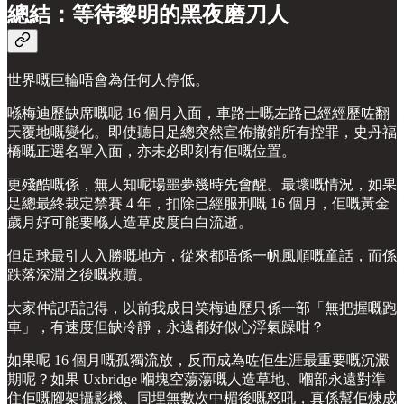
總結：等待黎明的黑夜磨刀人
世界嘅巨輪唔會為任何人停低。
喺梅迪歷缺席嘅呢 16 個月入面，車路士嘅左路已經經歷咗翻
天覆地嘅變化。即使聽日足總突然宣佈撤銷所有控罪，史丹福
橋嘅正選名單入面，亦未必即刻有佢嘅位置。
更殘酷嘅係，無人知呢場噩夢幾時先會醒。最壞嘅情況，如果
足總最終裁定禁賽 4 年，扣除已經服刑嘅 16 個月，佢嘅黃金
歲月好可能要喺人造草皮度白白流逝。
但足球最引人入勝嘅地方，從來都唔係一帆風順嘅童話，而係
跌落深淵之後嘅救贖。
大家仲記唔記得，以前我成日笑梅迪歷只係一部「無把握嘅跑
車」，有速度但缺冷靜，永遠都好似心浮氣躁咁？
如果呢 16 個月嘅孤獨流放，反而成為咗佢生涯最重要嘅沉澱
期呢？如果 Uxbridge 嗰塊空蕩蕩嘅人造草地、嗰部永遠對準
住佢嘅腳架攝影機、同埋無數次中楣後嘅怒吼，真係幫佢煉成