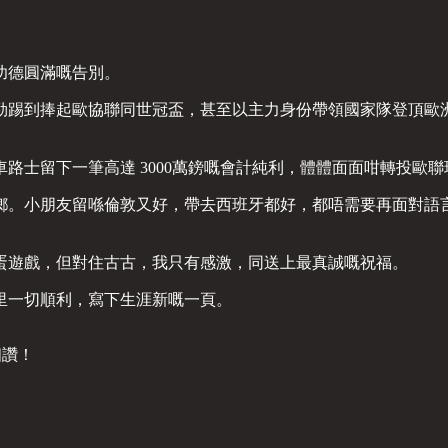
功德圓滿嘅告別。
勁踢到捧起歐協聯同世冠盃，甚至以主力身份帶領國家隊登頂歐
路士留下一筆高達 3000萬鎊嘅會計純利，體體面面咁轉投歐
鄉。小朋友留喺倫敦又好，帶去西班牙都好，都唔需要再面對語
蛋遊戲，但對住古古，我只有感激，同送上最真誠嘅祝福。
德里一切順利，寫下生涯新嘅一頁。
個讚！