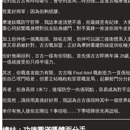
咁到底古古有咩咁吸引，會令到皇馬…特別係二度進宮嘅摩連
答案好簡單：因為佢夠煩膠。
摩連奴嘅防守哲學，我諗車迷清楚不過，佢最鍾意有紀律、大賽心
重心同頻繁嘅身體對抗去貼身纏鬥，對手翼鋒一拎波佢就牛皮
加上佢仲係一個萬能插。除咗左閘，佢仲可以踢三後衛體系入面嘅左中
賽又容易被針對。古古嘅加盟，正好為摩帥重建防線提供咗極
但針無兩頭利，古古一樣有佢弱點。首先係古古即將年滿 28
一係就接受佢只得半場力。
其次，佢嘅進攻能力有限。古古喺 Final third 嘅創
佢自己埋門唔差，但要立站喺粒粒皆星嘅皇馬，起腳射門分分
再者，佢身高得 1米72，後場防空一向係弱點，容易成為對
但當然，識得用真係好好用，我認為古古係現時其中一個世界
車仔有無人接佢左閘位？事但啦……下季唔降班先再諗啦。