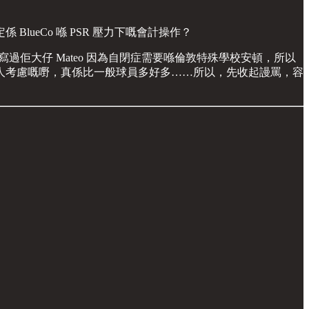
ueCo 喺 PSR 壓力下嘅會計操作？
過佢大仔 Mateo 因為自閉症需要喺倫敦特殊學校安頓，所以
人考慮嘅嘢，真係比一般球員多好多……所以，先收起謾罵，容