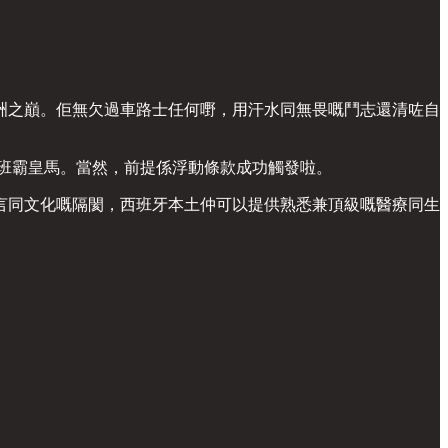
洲之巔。佢無欠過車路士任何嘢，用汗水同無畏嘅鬥志還清咗自
聯班霸皇馬。當然，前提係浮動條款成功觸發啦。
言同文化嘅隔閡，西班牙本土仲可以提供熟悉兼頂級嘅醫療同生