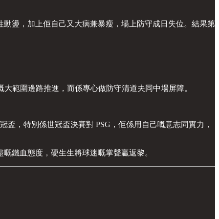
歷史性動盪，加上佢自己又大病兼暴瘦，場上防守成日失位。結果第
擅長嘅大範圍邊路推進，而係專心做防守清道夫同中場屏障。
冠盃，特別係世冠盃決賽對 PSG，佢係用自己嘅意志同實力，
盡嘅鐵血態度，硬生生將球迷嘅掌聲贏返黎。