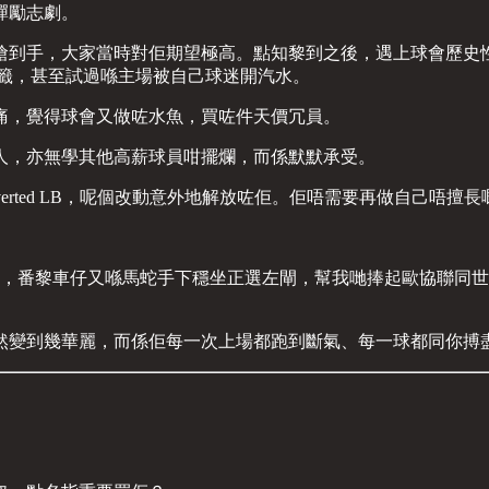
彈勵志劇。
禮頓將古古搶到手，大家當時對佢期望極高。點知黎到之後，遇上球會
標籤，甚至試過喺主場被自己球迷開汽水。
痛，覺得球會又做咗水魚，買咗件天價冗員。
人，亦無學其他高薪球員咁擺爛，而係默默承受。
verted LB，呢個改動意外地解放咗佢。佢唔需要再做自己唔
國盃，番黎車仔又喺馬蛇手下穩坐正選左閘，幫我哋捧起歐協聯同世
然變到幾華麗，而係佢每一次上場都跑到斷氣、每一球都同你搏