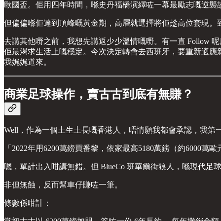
歐國盃。佢用四年時間，喺史丹福橋演繹咗一幕最勵志嘅逆襲
但偏偏喺佢達到頂峰嘅黃金期，高層就選擇將佢趁高位套現。到底呢
去講其他嘢之前，我想先講返少少溫情嘅嘢。有一直 Follow
佢最渴求生活上嘅穩定。今次決定轉會去西班牙，要重新適應
我娓娓道來。
商業足球操作，賣古古到底有無賺？
Well，作為一個土生土長嘅香港人，唔情願我都會承認，我第
「2022年用6200萬鎊買番黎，依家最高5180萬鎊（約60
嗯，單計出入咁講無錯。但 BlueCo 班華爾街狼人，喺現代足球會
非但無蝕，反而幫車仔賺咗一筆。
條數係咁計：