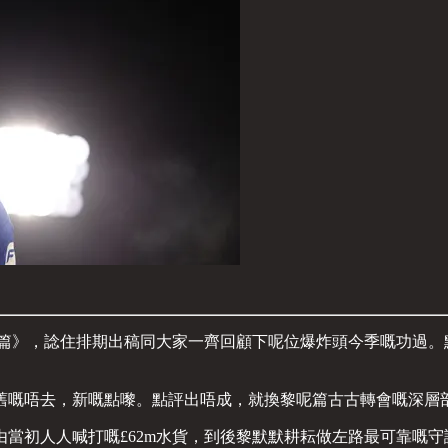
尼亞篇》，諗住排期出稿同大家一齊回顧下呢位爆炸頭今季嘅功過
舊嘅唔去，新嘅點嚟。點評出唔成，就換黎呢篇古古轉會嘅深層
當初人人喊打嘅£62m水貨，到後黎默默耕耘做左路最可靠嘅