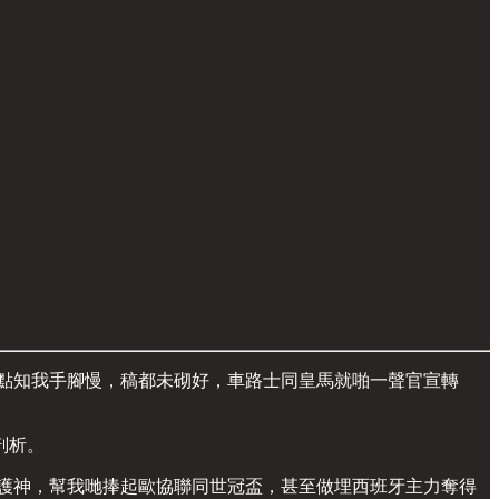
。點知我手腳慢，稿都未砌好，車路士同皇馬就啪一聲官宣轉
剖析。
守護神，幫我哋捧起歐協聯同世冠盃，甚至做埋西班牙主力奪得