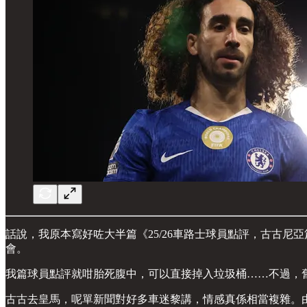
話說，我原本寫好咗大半篇《25/26車路士球員點評，古古
會。
我篇球員點評就咁胎死腹中，可以直接掉入垃圾桶……不過，
古古去皇馬，呢單新聞對好多車迷黎講，情感真係相當複雜。由