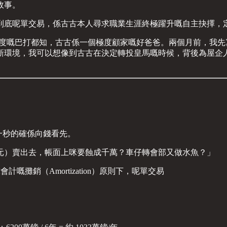
故事。
單交易，係古古本人尋求職業生涯終極躍升嘅自主抉擇，定係 Bl
 呢度嘅巴打都知，古古係一個極度顧家嘅好爸爸。兩個月前，我先寫
新環境，我可以想像到古古在決定轉投皇馬嘅時候，背後為屋企
一秒的確係向錢看先。
00萬歐元）賣出去，帳面上咪要蝕成千萬？車仔轉會部又做水魚？」
計嘅攤銷（Amortization）原則下，呢單交易