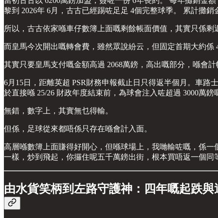
當初古古以 6200萬鎊加盟，簽咗一份 6年長約。 每年攤銷金額：6200
黎到 2026年 6月，古古已經踢咗足足 4個完整球季。 累計攤銷金額：
所以，古古依家喺車仔數簿上面嘅剩餘帳面價值，其實只係剩返： 6200
而皇馬今次開出嘅轉會費，雖然眾說紛云，但固定首期大約係 475
其實只要皇馬支付嘅金額高過 2068萬鎊，高出嘅部分，喺會
6月15日，距離英超 PSR財務申報截止日只得返半個月。車
於直接喺 25/26 財政年度結束前，為球會注入咗超過 3000萬鎊
無錯，數字上，其實無乜得輸。
但係，足球從來都唔係只存在喺會計入面。
高層喺數簿上面賺得好開心，但喺球場上，我哋輸咗嘅，係一個
一樣，炒到飛起，你攞住呢五千萬鎊出街，根本買唔返一個同
由水貨笑柄到左路守護神：四年嘅起跌與