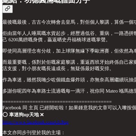
總結：功德圓滿嘅體面分手
最後嘅最後，古古今次轉會去皇馬，對佢個人黎講，算係一個
佢由當年人人唾罵嘅水貨起步，經歷過低谷、重病，一路憑拼
己 6200萬鎊嘅身價，贏返晒史丹福橋球迷嘅掌聲。
即使同高層理念有分歧，加上球隊無緣下季歐洲賽，佢依然為車
而最重要嘅，係對於佢嘅家庭黎講，重返西班牙始終係自己家
活支援，對小朋友嘅長遠成長，無疑係最好嘅安排。
作為車迷，雖然我哋少咗個鐵血爆炸頭，亦無奈高層繼續玩抽
多謝你呢四年為車路士流過嘅每一滴汗，祝你同 Mateo 喺馬
========================================
Facebook 同 主頁 已經開咗啦！如果鍾意我的文章可以入嚟按
⭕️
車迷狗up天地
❌
https://www.facebook.com/cfc9up
本文亦同步刊登於我的主場：