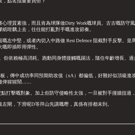
奴，點名指重要買佢？
理質素強，而且肯為球隊做Dirty Work嘅球員。古古嘅防
膠紙咁黐上去，往往能打亂對手嘅進攻節奏。
堅，或者內切入中路做 Rest Defence 阻截對手反擊。皇馬
大嘅即插即用彈性。
歲。佢依賴極高消耗、跑動同身體接觸嘅踢法，隨住年齡增長、
造力一直係短板，傳中成功率同預期助攻值（xA）都偏低，好難好似
鐘俾猩猩鬧……
手定點打擊嘅對象。加上佢防守侵略性太強，一旦被對手撞牆扭過
級左閘，下滑呢D等拜山先講嘅嘢，真係有排都未到。