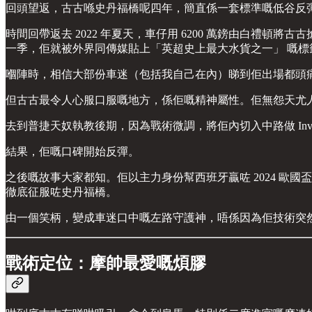
回頭望返，古古喺史丹福橋呢四年，簡直係一套標準嘅低谷反
時間回帶返去 2022 年夏天，車仔用 6200 萬鎊由白
一季，佢就被外界同傳媒貼上「英超史上最大水貨之一」 嘅
嗰陣時，相信大部份車迷（包括我自己在內）睇到佢出場都頭
但古古最令人心服口服嘅地方，係佢嘅精神屬性。佢無怨天尤
去到普捷天奴執教後期，因為戰術微調，將佢內切入中路做 In
結果，佢嘅口碑開始反彈。
之後嘅故事大家都知。佢以主力身份幫西班牙贏咗 2024 歐
徹底征服咗史丹福橋。
由一個笑柄，變成車迷口中嘅左路守護神，唔係因為佢技術突
戰術定位：摩帥最愛嘅煩膠