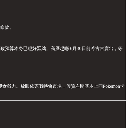
動條款。
政預算本身已經好緊絀。高層趕喺 6月30日前將古古賣出，等
戰力。放眼依家嘅轉會市場，優質左閘基本上同Pokemon卡