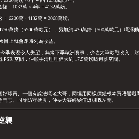
萬鎊 / 6年 = 約 1033萬鎊/年。
1033萬 × 4年 = 4132萬鎊。
萬 - 4132萬 = 2068萬鎊。
0萬鎊（5500萬歐元），另加約 430萬鎊（500萬歐元）嘅浮
計帳目上就會即時列為收益。
路士今季表現令人失望，無緣下季歐洲賽事，少咗大筆歐戰收入，財
嘅 PSR 空間，仲順手清理埋佢大約 17.5萬鎊嘅週薪空間。
好球員、一個有諗法嘅老大哥，同埋用同樣價錢根本買唔返嘅即食
等鬥志、同等防守硬度，仲要大賽經驗值爆棚嘅左閘。
逆襲