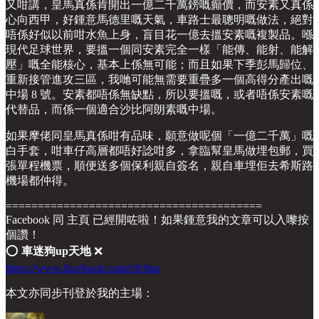
又咁講，皇馬真係肯開出一億二千萬鎊嘅癲價，而安素又真係
心向西甲，好鍾意馬德里嘅天氣，車路士最聰明嘅做法，絕對
唔係好似以前咁水魚上身，盲目花一億去搵安素嘅複製品。喺
現代足球世界，要搵一個同安素完全一樣「能傳、能射、能解
壓」嘅全能核心，基本上係無可能；而且如果下季彭馬歸位、
重新接管進攻三區，我哋可能無需要重疊多一個高得分產出嘅
中場 8 號。安素都唔係無缺點，所以要搵嘅，或者唔係安素嘅
代替品，而係一個適合沙比阿朗素嘅中場。
如果摩佬同皇馬真係咁有品味，願意做呢個「一億二千萬」嘅
白手套，咁車仔高層都唔好諗咁多，拿臨幫皇馬做埋包郵，買
張單程機票，順便送多個保利親自簽名，親自車埋佢去希斯路
機場都仲得。
========================================
Facebook 同 主頁 已經開咗啦！如果鍾意我的文章可以入嚟按
個讚！
⭕️
車迷狗up天地
❌
https://www.facebook.com/cfc9up
本文亦同步刊登於我的主場：