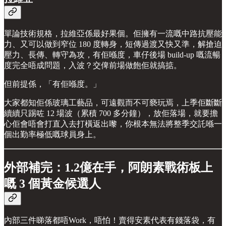
單論技術規格，拉維亞係最好果個。佢擁有一流嘅中路抗壓能
力、又可以做到窄位 180 度轉身，短傳過渡又快又準，解搶迫
壓力、長傳、轉守為攻，有佢喺度，車仔後場 build-up 嘅流暢
度完全唔成問題，入波？交俾前場做飽佢就搞掂。
但前提係，「有佢喺度。」
大家都知佢係玻璃工藝品，可遠觀而不可褻玩焉，上季佢斷斷
續續只踢咗 12 場波（累積 700 多分鐘），放佢落場，就要擔
心佢會唔會打直入去打橫返出嚟，你根本無法將整季交託喺一
個出勤率極低嘅球員身上。
外部補完：1.2億在手，阿朗素戰術板上
嘅 3 個黃金候選人
內部三件睇落都唔Work，唔怕！賣得安素代表有錢落袋，有