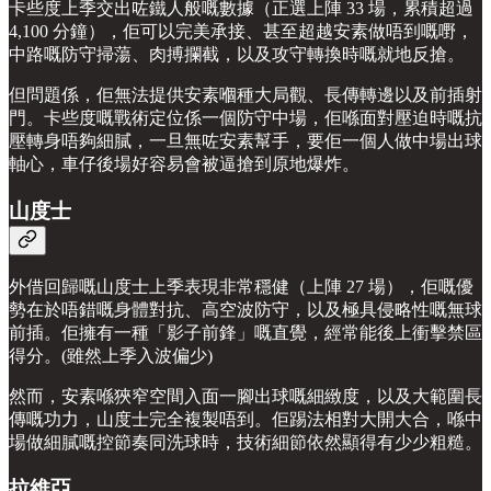
卡些度上季交出咗鐵人般嘅數據（正選上陣 33 場，累積超過
4,100 分鐘），佢可以完美承接、甚至超越安素做唔到嘅嘢，
中路嘅防守掃蕩、肉搏攔截，以及攻守轉換時嘅就地反搶。
但問題係，佢無法提供安素嗰種大局觀、長傳轉邊以及前插射
門。卡些度嘅戰術定位係一個防守中場，佢喺面對壓迫時嘅抗
壓轉身唔夠細膩，一旦無咗安素幫手，要佢一個人做中場出球
軸心，車仔後場好容易會被逼搶到原地爆炸。
山度士
外借回歸嘅山度士上季表現非常穩健（上陣 27 場），佢嘅優
勢在於唔錯嘅身體對抗、高空波防守，以及極具侵略性嘅無球
前插。佢擁有一種「影子前鋒」嘅直覺，經常能後上衝擊禁區
得分。(雖然上季入波偏少)
然而，安素喺狹窄空間入面一腳出球嘅細緻度，以及大範圍長
傳嘅功力，山度士完全複製唔到。佢踢法相對大開大合，喺中
場做細膩嘅控節奏同洗球時，技術細節依然顯得有少少粗糙。
拉維亞