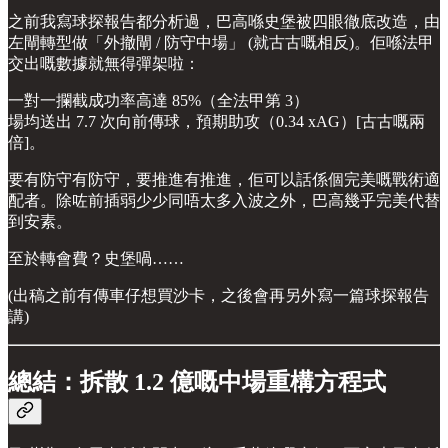
之前我寫球探報告都分析過，巴高喺史堡被四眼徹底改造，由
左閘轉型做「外撤閘 / 防守中場」 (就古古嘅相反)。佢喺法甲
交出嘅數據就無得彈架啦：
一對一攔截成功率高達 85%（全法甲第 3）
場均送出 7.7 次向前傳球，預期助攻（0.34 xAG）[古古嘅兩
倍]。
要有防守有防守，要推進有推進，佢可以話係個完美嘅戰術適
配者。除咗前插弱少少同唔太多入波之外，巴高幾乎完美代替
到安素。
至於轉會費？史堡喎……
(出稿之前有傳車仔想買沙卡，之後會再另外寫一篇球探報告
講)
總結：拆散 1.2 億嘅中場重構方程式