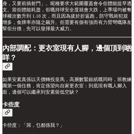
身，又要前插射門」。呢種要求大範圍覆蓋會令佢體能提早透
支。當佢體能耗盡，佢嘅持球安全度就會大跌，上季場均被奪
球權次數升到 1.18 次，而且因為疲於折返跑，防守戰術犯規
增多，食牌率亦隨之飆升。佢需要有個有強而有力臂彎嘅隊友
幫佢分擔，先可以發揮最大威力。
內部調配：更衣室現有人腳，邊個頂到啲
咩？
如果安素真係以天價轉投皇馬，高層數緊銀紙嘅同時，班教練
團第一個任務，肯定係望向自家更衣室：到底現有嘅人腳入
面，邊個可以繼承到安素留低空缺？
卡些度
卡些度：「屌，乜都係我？」