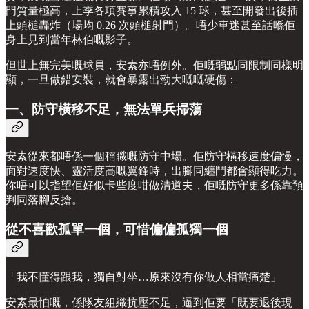
門質量極高，上季各項賽事累積攻入 15 球，甚至開發出後插
上頭槌轟炸（場均 0.26 次頭槌射門）。唔少車迷甚至話喺佢
身上見到當年林伯嘅影子。
但世上無完美嘅球員，安素亦唔例外。佢嘅弱點同限制同樣明
顯，一旦做錯安裝，就會暴露出勁大嘅嘅硬傷：
一、防守橫移不足，無法單兵掃蕩
安素從來都唔係一個稱職嘅防守中場。佢防守橫移速度偏慢，
面對速度快、靈活度高嘅翼鋒時，出腳同纏鬥都會顯得吃力。
你唔可以指望佢好似卡些度咁做清道夫，佢嘅防守更多係靠預
判同落腳反搶。
從不喜歡孤單一個，可惜偏偏孤獨一個
「我不懂得跟我，獨自對坐…原來沒有你做人相當痛楚」
安素最怕嘅，係隊友組織抗壓不足，逼到佢要「既要退後現