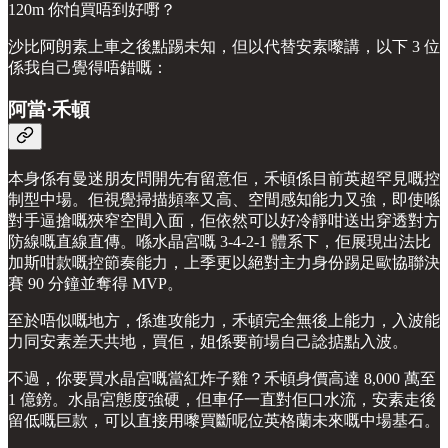
120m 你怕買唔到好嘢？
沙比阿朗素上車之後點踢未知，但以代替安素嚟講，以下 3 位
係我自己覺得唔錯嘅：
阿當·禾頓
本身係有曼迷朋友問開先有留意佢，禾頓係目前英超罕見嘅控
制型中場。佢視覺掃描頻率又高、空間感知能力又強，即使喺
對手逼搶嘅狹窄空間入面，佢依然可以好冷靜咁送出穿透對方
防線嘅直線直傳。喺水晶宮嘅 3-4-2-1 體系下，佢展現出法比
加斯咁款嘅控節奏能力，上季更以絕對主力身份踢足歐協聯決
賽 90 分鐘並奪得 MVP。
至於唔似嘅地方，係進攻能力，禾頓完全無後上能力，入波能
力同安素差天共地，買佢，姐係要前場自己諗掂點入波。
不過，你要買水晶宮嘅當紅炸子雞？禾頓身價高達 8,000 萬至
1 億鎊。水晶宮態度強硬，但車仔一直對佢口水流，安素走後
留低嘅巨款，可以直接用嚟買斷呢位英格蘭未來嘅中場基石。