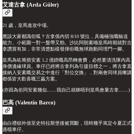
艾達古拿 (Arda Güler)
21 歲，皇馬進攻中場。
應該大家都識佢呱？古拿係內切 8/10 號位，具備極強嘅輸送
能力、小範圍一對一盤帶又勁。沙比阿朗素喺皇馬時期就對古
拿讚賞有加，非常清楚點樣發揮佢嘅無球跑動同埋門一腳。
皇馬為咗籌措安素 1.2 億鎊嘅高昂轉會費，必然要清洗隊內高
身價邊緣球員。車仔已經將古拿列為引援目標之一，將古拿直
接納入安素嘅交易之中進行「對位交換」，對兩會同球員嚟講
都係皆大歡喜嘅三贏方案。
(亦因為佢同安素幾似……我自己就睇唔到皇馬會棄古拿……)
巴高 (Valentín Barco)
由白禮頓外借至史特拉斯堡後被買斷，現時幾乎篤定今夏正式
過檔車仔。