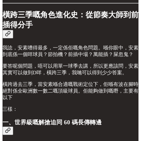
橫跨三季嘅角色進化史：從節奏大師到前
插得分手
我諗，安素嘈得最多，一定係佢嘅角色問題。喺你眼中，安素
到底係一個咩球員？節拍機？前插中場？萬能插？屎忽鬼？
要答呢個問題，唔可以用單一球季去講，所以更應該問，安素
其實可以做到D咩，橫跨三季，我哋可以得到少少答案。
橫跨過去三季，當安素喺合適嘅戰術定位下，佢喺有波在腳時
絕對係全歐洲數一數二嘅頂級球員。佢能夠做到嘅嘢，主要有
以下
三樣：
一、世界級嘅解搶迫同 60 碼長傳轉邊