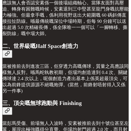
應該無人會否認安素係一個後場組織軸心。當隊友面對高壓
迫、轉身有困難嘅時候，安素退到三中堅甚至龍門身嘅抗壓能
力極強。佢最拿手嘅，係利用視野送出大範圍嘅 60 碼斜傳直
接拉扯防線。喺最傳統嘅深位中場時期，佢每 90 分鐘可以送
出超過 5.0 次精確長傳，係全隊唯一一個可以「一腳轉移、撕
裂防線」嘅中場大師。
二、世界級嘅Half Space創造力
當被推前去到進攻三區，佢穿透力高嘅傳球，質量之高應該同
樣無人反對。喺馬蛇執教初期，佢場均創造達到 0.4 次、關鍵
傳球達 2.4 次以上，呢個創造力產出基本上係英超最頂尖，可
以為前鋒提供源源不絕嘅炮彈。(當然，前鋒射唔射得入又係
另一件事)
三、頂尖嘅無球跑動與 Finishing
當彭馬受傷、前場無人入波時，安素被推前去到十號位甚至左
翼，展現出極強嘅得分直覺。佢場均射門超過 2.0 次，而且射