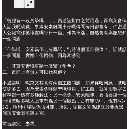
「曾經有一段真摯嘅……」西遊記對白之前用過，再寫又會俾
人話我呃稿費。事緣安素離開車仔嘅傳聞每日都會有，仲密過
大公報寫移英壞處嘅每日一篇。作為車迷，自然會有興趣想知
一個問題：
「仆街啦，安素真係走咗嘅話，到時邊個頂佢個位？」話就話
一個問題，實際上係兩個。因為牽涉到：
一、其實安素喺車路士做緊咩角色？
二、市面上有無人可以代替佢？
不過講明，呢篇文其實有兩個主觀問題，如果你唔同意，就唔
使睇落去，因為安素係咩類型嘅球員，好主觀，就算用數字去
解釋都一樣有多種解法；另一樣係，安素離隊，要唔要搵一個
同佢差唔多嘅人上車都係另一個疑點，古有雙防中、現有4-2-
2-2，唔用中場唔係唔可能，所以，呢篇文算係建立於要搵邊
個頂安素嘅前題去寫。
前言講完，去馬。