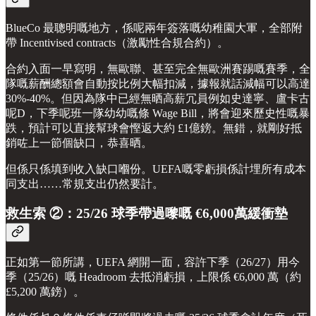
BlueCo 最聰明嘅地方，係呢兩年簽落嘅幼稚園大軍，全部附
帶 Incentivised contracts（激勵性合規合約）。
合約入面一早寫明，無歐聯、甚至完全無歐洲賽踢嘅賽季，全
隊嘅薪酬總額會自動按比例大幅扣減，據報就話減幅可以高達
30%-40%。但因為隊中已經無晒高薪冗員例如史達寧、盧卡古
呢D，下季呢班一隊幼幼嘅條 Wage Bill，將會迎來歷史性嘅暴
跌，預計可以直接幫球會慳返大約 £1億鎊。無錯，就剛好抵
銷咗上一節個缺口，恭喜晒。
但係只係填到收入缺口嗰份。UEFA嘅零虧損係計埋所有成本
同支出……常規支出仍然要計。
救生索 ②：25/26 球季帶過嚟嘅 €6,000萬緩衝墊
正如第一節所講，UEFA 網開一面，容許下季（26/27）用今
季（25/26）嘅 Headroom 去抵消虧損，上限係 €6,000 萬（約
£5,200 萬鎊）。