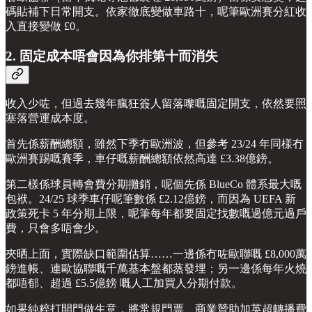
碼貼補下日常開支。依家徹底變做車路十，呢筆歐洲賽分紅收
入直接變做 £0。
2. 固定成本唔會因為你排第十而消失
收入少咗，但過去幾年瘋狂簽人留落嚟嘅固定開支，依然要照
塞落營運成本度。
首先係薪酬總額，雖然下季冇歐洲波，但參考 23/24 年同樣冇
歐洲賽踢嘅賽季，車仔嘅薪酬總額依然高達 £3.38億鎊。
第二樣係球員轉會費分期攤銷，呢個先係 BlueCo 體系最大嘅
包袱。24/25 球季車仔呢筆數係 £2.12億鎊，而因為 UEFA 新
政策死卡 5 年分期上限，呢筆每年都要固定找數嘅過億元過戶
費，只會多唔會少。
夾晒上面，實際缺口範圍估算……一邊係冇咗歐聯嘅 £8,000萬
鎊進帳、連歐協聯嘅千萬基本盤都蒸發埋；另一邊係每年火燒
都唔郁、超過 £5.5億鎊 嘅人工加買人分期付款。
如果純粹打開門做生意，將常規門票、商業贊助加英超轉播費