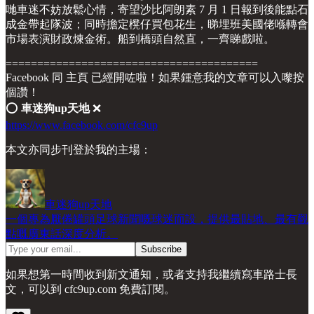
哋車迷不妨放鬆心情，寄望沙比阿朗素 7 月 1 日報到後能點石
成金帶起隊波；同時擔定櫈仔買包花生，睇埋班美國佬喺轉會
市場表演財政煉金術。船到橋頭自然直，一齊睇戲啦。
========================================
Facebook 同 主頁 已經開咗啦！如果鍾意我的文章可以入嚟按
個讚！
⭕️
車迷狗up天地
❌
https://www.facebook.com/cfc9up
本文亦同步刊登於我的主場：
車迷狗up天地
一個專為厭倦罐頭足球新聞嘅球迷而設，提供最貼地、最有觀
點嘅廣東話深度分析。
如果想第一時間收到新文通知，或者支持我繼續寫車路士長
文，可以到 cfc9up.com 免費訂閱。