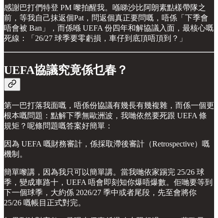
感謝巴打們特登 PM 嚟拍醒我。喺睇沙比阿朗素點樣帶隊之
前，等我自己抹返個Pat，問返個真正要問嘅，唔係「下季會
唔會被 Ban」，而係喺 UEFA 份四年和解協議入面，最核心嘅
死線：「26/27 球季要零虧損，車仔到底頂唔頂到？」
UEFA協議究竟係乜春？
第一巴打落我面嘅，唔係份協議有幾長有幾複雜，而係一個更
根本嘅問題：點解下季無歐洲波，我哋依然要死跟 UEFA 條
規矩？呢條問題嘅答案好簡單：
因為 UEFA 嘅財務審計，係採取滯後審計（Retrospective）嘅
機制。
簡單嚟講，因為我只可以簡單講。當我哋依家踢完 25/26 球
季，變成車路十，UEFA 唔會即刻知你爆唔爆數。佢哋要等到
下一個球季，大約係 2026/27 季中或者尾段，先至會將你
25/26 嘅帳目正式對完。