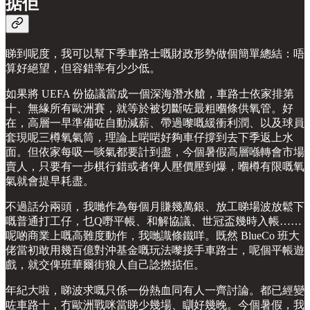
掂佢
睇到呢度，我可以幫下季車路士嘅財政形勢做個簡單總結：唔
算好絕望，但容錯率有少少低。
如果將 UEFA 份協議當成一個深海潛水艙，車路士依家排第
十、無緣所有歐洲賽，就等於被切斷咗最粗嗰條供氧管。好
在，高層一早準備咗自動減薪、帶過嚟嘅緩衝利潤、以及球員
套現呢三樽氧氣筒，理論上啱啱好夠車仔撐到去下季返上水
面。但依家每吸一啖氣都要計到盡，今個暑假高層喺轉會市場
賣人，只要有一步棋行錯或者俾人壓價壓到爆，嗰樽有限嘅氧
氣就會提早耗盡。
不過話分兩頭，我哋作為每個月賺幾萬銀、放工睇場波放鬆下
嘅普通打工仔，乜Q嘢平帳、和解協議、世冠盃幾時入帳……
呢啲商業上嘅高難度動作，我哋識條鐵咩。既然 BlueCo 班大
佬當初敢用幾百億對沖基金嘅玩法嚟接手車路士，呢個平帳遊
戲，就交俾班華爾街狼人自己諗撚掂佢。
年紀大啦，睇波求嘅只係一份熱血同有人一齊討論。都已經變
咗車路十，冇歐洲戰咪當睇少幾場、瞓好幾晚。今個暑假，我