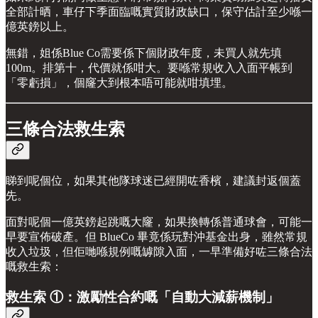
全部計晒，車仔下季面臨嘅實質財政缺口，保守估計至少喺一
億英鎊以上。
無錯，姐係Blue Co需要係下個財政年度，未買人就先填
100m。排第十，代價就係咁大。要喺常規收入入面平帳到
「零虧損」，個窿大到根本唔可能就咁填埋。
三條合法救生索
睇到呢個位，如果其他隊球迷已經開咗香檳，建議封返個蓋
先。
面對呢個一億英鎊起跳嘅大窿，如果換轉係普通球會，可能一
早要宣佈破產。但 BlueCo 畢竟係玩對沖基金出身，雖然常規
收入垃圾，但佢哋喺規例嘅罅隙入面，一早準備好咗三條合法
嘅救生索：
救生索 ①：激勵性合約嘅「自動大減薪機制」