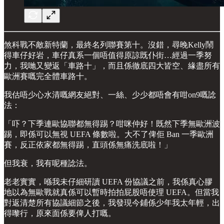
煞科戰不敵新特蘭，最終名列聯賽第十。沒錯，尋晚Kelly鬧
得車仔好岩，車仔真系一個唔值得原諒既仆街…經過一季努
力，我哋又變返「車路十」，而且係徹底四大皆空、緣盡所有
歐洲賽嘅完全體車路十。
我估唔少心水清嘅網友絕對、一絲、少少都唔會有咁on9嘅諗
法：
「吓？下季連歐協聯都無得踢？咁咪仲好！既然下季無歐洲波
踢，即係可以無視 UEFA 條數啦。大不了俾佢 Ban 一季歐洲
賽，反正依家都無得踢，直頭係無痛洗底啦！」
但我衰，我有呢種諗法。
老老實實，喺我未仔細研讀 UEFA 份協議之前，我係真心膠
地以為無歐戰就真係可以暫時拍拍屁股唔使理 UEFA。但當我
對返清楚所有協議細節之後，我發現今鋪係少年我太年輕，出
得嚟行，原來面係要俾人打嘅。