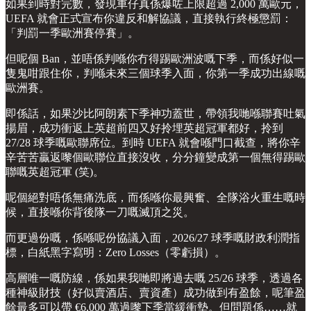
如果到時對完數，發現車仔真係爆咗上限超過 2,000 萬歐元，
UEFA 就會正式宣布你違反和解協議，直接執行終極懲罰：
「判罰一季歐洲賽停賽」。
但呢個 Ban，並唔係判喺你冇得踢歐洲波嘅下季，而係好似一
隻鬼咁跟住你，判喺未來三個球季入面，你第一季成功出線嘅
歐洲賽。
即係話，如果沙比阿朗素下季神功蓋世，帶領我哋喺聯賽吐氣
揚眉，成功衝返上英超前四又好拎埋英超冠軍都好，拎到
27/28 球季嘅歐聯席位。到時 UEFA 就會喺門口截查，將你辛
辛苦苦贏返嚟個歐聯位直接沒收，分分鐘變成第一個無得踢歐
聯嘅英超冠軍 (笑)。
呢個絕對唔係無痛洗底，而係喺你最興奮、全隊浴火重生嘅時
候，直接喺你背後隊一刀嘅滅頂之災。
而更過份嘅，係喺呢份協議入面，2026/27 球季嘅財政利潤指
標，白紙黑字寫明：Zero Losses（零虧損）。
高層唯一嘅防線，係如果我哋即將過去嘅 25/26 球季，透過各
種神級財技（好似賣酒店、賣資產）成功做到有盈餘，呢筆盈
餘最多可以帶 €6,000 萬過嚟下季當緩衝墊。但問題係……就