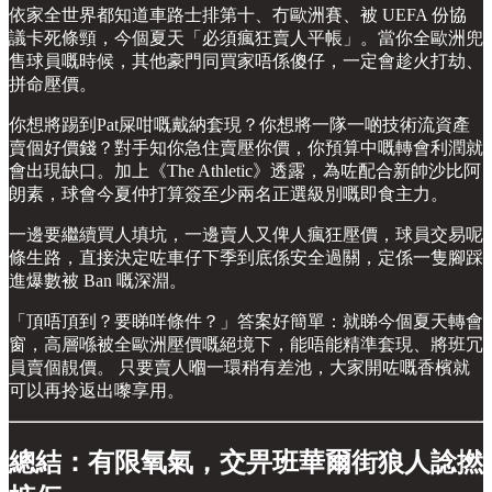
依家全世界都知道車路士排第十、冇歐洲賽、被 UEFA 份協
議卡死條頸，今個夏天「必須瘋狂賣人平帳」。當你全歐洲兜
售球員嘅時候，其他豪門同買家唔係傻仔，一定會趁火打劫、
拼命壓價。
你想將踢到Pat屎咁嘅戴納套現？你想將一隊一啲技術流資產
賣個好價錢？對手知你急住賣壓你價，你預算中嘅轉會利潤就
會出現缺口。加上《The Athletic》透露，為咗配合新帥沙比阿
朗素，球會今夏仲打算簽至少兩名正選級別嘅即食主力。
一邊要繼續買人填坑，一邊賣人又俾人瘋狂壓價，球員交易呢
條生路，直接決定咗車仔下季到底係安全過關，定係一隻腳踩
進爆數被 Ban 嘅深淵。
「頂唔頂到？要睇咩條件？」答案好簡單：就睇今個夏天轉會
窗，高層喺被全歐洲壓價嘅絕境下，能唔能精準套現、將班冗
員賣個靚價。 只要賣人嗰一環稍有差池，大家開咗嘅香檳就
可以再拎返出嚟享用。
總結：有限氧氣，交畀班華爾街狼人諗撚