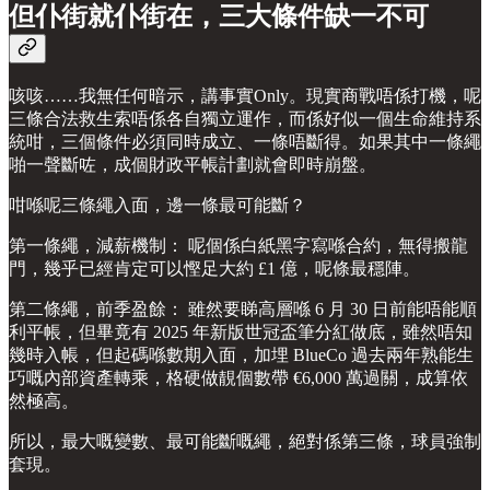
但仆街就仆街在，三大條件缺一不可
咳咳……我無任何暗示，講事實Only。現實商戰唔係打機，呢
三條合法救生索唔係各自獨立運作，而係好似一個生命維持系
統咁，三個條件必須同時成立、一條唔斷得。如果其中一條繩
啪一聲斷咗，成個財政平帳計劃就會即時崩盤。
咁喺呢三條繩入面，邊一條最可能斷？
第一條繩，減薪機制： 呢個係白紙黑字寫喺合約，無得搬龍
門，幾乎已經肯定可以慳足大約 £1 億，呢條最穩陣。
第二條繩，前季盈餘： 雖然要睇高層喺 6 月 30 日前能唔能順
利平帳，但畢竟有 2025 年新版世冠盃筆分紅做底，雖然唔知
幾時入帳，但起碼喺數期入面，加埋 BlueCo 過去兩年熟能生
巧嘅內部資產轉乘，格硬做靚個數帶 €6,000 萬過關，成算依
然極高。
所以，最大嘅變數、最可能斷嘅繩，絕對係第三條，球員強制
套現。