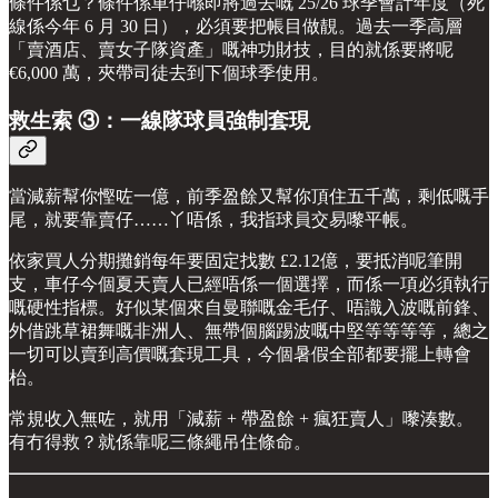
條件係乜？條件係車仔喺即將過去嘅 25/26 球季會計年度（死
線係今年 6 月 30 日），必須要把帳目做靚。過去一季高層
「賣酒店、賣女子隊資產」嘅神功財技，目的就係要將呢
€6,000 萬，夾帶司徒去到下個球季使用。
救生索 ③：一線隊球員強制套現
當減薪幫你慳咗一億，前季盈餘又幫你頂住五千萬，剩低嘅手
尾，就要靠賣仔……丫唔係，我指球員交易嚟平帳。
依家買人分期攤銷每年要固定找數 £2.12億，要抵消呢筆開
支，車仔今個夏天賣人已經唔係一個選擇，而係一項必須執行
嘅硬性指標。好似某個來自曼聯嘅金毛仔、唔識入波嘅前鋒、
外借跳草裙舞嘅非洲人、無帶個腦踢波嘅中堅等等等等，總之
一切可以賣到高價嘅套現工具，今個暑假全部都要擺上轉會
枱。
常規收入無咗，就用「減薪 + 帶盈餘 + 瘋狂賣人」嚟湊數。
有冇得救？就係靠呢三條繩吊住條命。