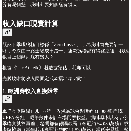
算有呢個墊，我哋都要知個窿有幾大……
收入缺口現實計算
既然下季嘅終極目標係「Zero Losses」，咁我哋首先要計一
吓，今次由車路士變成車路十、連歐協聯都冇得踢之後，我哋
帳目上個窿到底有幾大？
根據《The Athletic》嘅數據預估，我哋可以
光脫脫咁將收入同固定成本擺出嚟比對：
1. 歐洲賽收入直接歸零
車仔今季歐聯止步 16 強，依然為球會帶嚟約 £8,000萬鎊 嘅
UEFA 分紅，呢筆數仲未計主場門票收益。我哋原本以為，今
季聯賽就算再差，起碼都有得踢歐霸（奪冠約 £4,080萬鎊）或
者歐協聯（當年我哋奪冠都袋咗 £1,830萬鎊）當係安慰獎，起