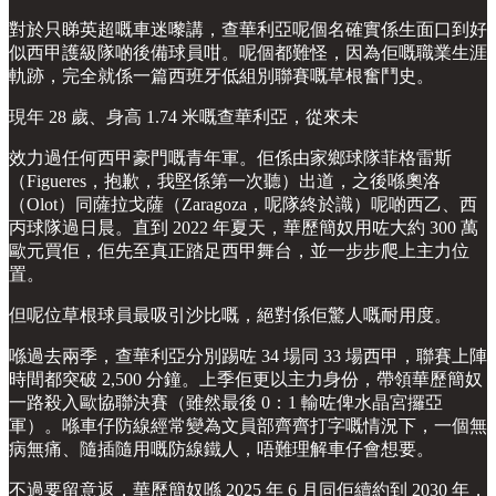
對於只睇英超嘅車迷嚟講，查華利亞呢個名確實係生面口到好
似西甲護級隊啲後備球員咁。呢個都難怪，因為佢嘅職業生涯
軌跡，完全就係一篇西班牙低組別聯賽嘅草根奮鬥史。
現年 28 歲、身高 1.74 米嘅查華利亞，從來未
效力過任何西甲豪門嘅青年軍。佢係由家鄉球隊菲格雷斯
（Figueres，抱歉，我堅係第一次聽）出道，之後喺奧洛
（Olot）同薩拉戈薩（Zaragoza，呢隊終於識）呢啲西乙、西
丙球隊過日晨。直到 2022 年夏天，華歷簡奴用咗大約 300 萬
歐元買佢，佢先至真正踏足西甲舞台，並一步步爬上主力位
置。
但呢位草根球員最吸引沙比嘅，絕對係佢驚人嘅耐用度。
喺過去兩季，查華利亞分別踢咗 34 場同 33 場西甲，聯賽上陣
時間都突破 2,500 分鐘。上季佢更以主力身份，帶領華歷簡奴
一路殺入歐協聯決賽（雖然最後 0：1 輸咗俾水晶宮攞亞
軍）。喺車仔防線經常變為文員部齊齊打字嘅情況下，一個無
病無痛、隨插隨用嘅防線鐵人，唔難理解車仔會想要。
不過要留意返，華歷簡奴喺 2025 年 6 月同佢續約到 2030 年，