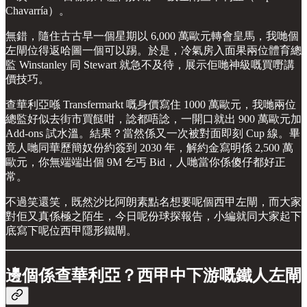
Chavarría）。
無錯，隨住古古早一個星期以 6,000 萬歐元轉會皇馬，我哋個
左閘位得返哈圖一個可以踢。於是，冷氣房入面果兩位體育總
監 Winstanley 同 Stewart 就急不及待，展示佢哋神級嘅買嘢講
價技巧。
查華利亞喺 Transfermarkt 嘅身價寫住 1000 萬歐元，我哋兩位
總監好似去街市買餸咁，諗都唔諗，一開口就出 900 萬歐元加
Add-ons 試水溫。結果？當然係又一次被對面即刻 Cup 線。畢
竟人哋同華歷簡奴份約簽到 2030 年，解約金寫明係 2,500 萬
歐元，你無端端出個 9M 乞丐 Bid，人哋當你係傻仔都好正
常。
不過笑還笑，既然沙比阿朗素點名想要呢個西甲左閘，而大家
對佢又真係極之陌生，今日呢份球探報告，小編就同大家起下
底寫下呢位西甲隱形鐵閘。
邊個係查華利亞？西甲中下游嘅鐵人左閘