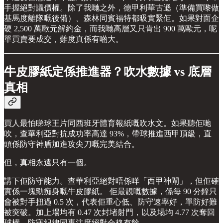
手握絕對議價權。除了我哋之外，德甲利華古遜（準備買嚟做
基馬度離隊嘅後備）、森林同賓福特都昅實緊佢。如果對面企
硬 2,500 萬歐元解約金，而我哋高層又只肯出 900 萬歐元，呢
單買賣要成交，難度真係有啲大。
牛皮膠紙定係推進器？吹水數據 vs 底層
真相
買人最怕睇球王片同西班牙體育報紙嘅吹水文。如果聽佢哋
吹，查華利亞對抗成功率高達 93%，帶球推進西甲頂級，直
頭係防守神盾加進攻尖刀嘅完美結合。
但，真相永遠只有一個。
講下佢防守能力。查華利亞絕對唔係咩「西甲神閘」，但佢確
實係一塊勁痴身嘅牛皮膠紙。 佢最靚嘅數據，係每 90 分鐘只
會被對手扭過 0.5 次，代表佢重心低、防守速率好，單防好難
被突破。加上場均有 0.47 次封堵射門，以及場均 4.77 次奪回
球權，防守紀律同專注度絕對合格有餘。