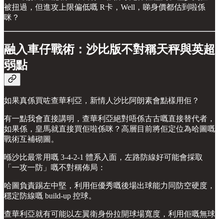
被扭過，但進攻上限偏低嘅 R卡，Well，睇身價都估到啦係
咪？
融入車仔戰術：沙比版不對稱天秤與英超
弱點
如果真係買咗查華利亞，新情人沙比阿朗素會點樣用佢？
有一點我會直接講明，查華利亞絕對唔係古古嘅直接替代者，
如果係，皇馬就直接買佢啦係咪？高層目前將佢定位為哈圖嘅
戰術互補砌圖。
喺沙比最常用嘅 3-4-2-1 體系入面，左路防線好可能會採取
「一攻一防」嘅不對稱佈局：
哈圖負責踢左中堅，利用佢優秀嘅後場出球能力同防空硬度，
穩定防線嘅 build-up 控球。
查華利亞就有可能以左翼衛身份拉開球場寬度，利用佢嘅無球