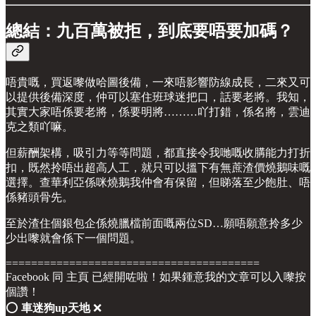
總結：九百萬被拒，到底要唔要加碼？
唔貴嘅，買返嚟做哈圖後備，一來唔影響防線成長，二來又可
以提供後備深度，仲可以塞住班球迷把口，話要老將。我知，
其實大家唔係要老將，係要明將………吖打錯，係名將，雲迪
克之類吖嘛。
但薪酬架構，吸引力等等問題，都直接令我哋嘅收䐟能力打折
扣，既然拎唔出超高人工，就只可以搵下有無蔗渣價燒鵝味嘅
選擇。查華利亞係咪燒鵝我仲會有保留，但睇落至少飽肚、唔
係豬頭骨先。
至於渣住個銀包企係燒臘檔前面嘅兩位SD…願唔願意拎多少
少出嚟就會係下一個問題。
========================================
Facebook 同 主頁 已經開咗啦！如果鍾意我的文章可以入嚟按
個讚！
⭕️
車迷狗up天地
❌