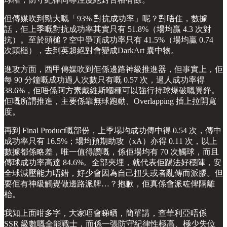
但傳媒吹到勁大嘅「93% 對抗成功率」呢？對唔住，數據
話，佢上季嘅對抗成功率其實只有 51.8%（場均贏 4.3 次對
抗）。至於頭槌？空中爭頂成功率只有 41.5%（場均贏 0.74
次頭槌），去到英超絕對會變成DarkArt 囊中物。
進攻方面，西甲傳媒吹到佢係邊路神級推進器，但事實上，佢
每 90 分鐘嘅成功過人次數只有嘅 0.57 次，過人成功率得
38.6%，佢唔係阿方素戴維斯嗰種可以強行持球爆破嘅翼鋒。
佢嘅所謂推進，主要係靠無球跑動、Overlapping 插上拉開寬
度。
再到 Final Product嘅部份，上季場均成功傳中得 0.54 次，傳中
成功率只有 16.5%；場均預期助攻（xA）亦得 0.11 次，以上
數據都係略差，唯一值得讚嘅，係佢場均有 70 次觸球，而且
傳球成功率高達 84.6%。全部夾埋，就代表佢踢法好穩陣，安
全球減壓能力唔錯，好少會因為自己扭失或者亂傳而派膠。但
要佢有神級觸覺做邊路派牌…？抱歉，佢真係會派咗俾隔離
枱。
我知上面咁多字，大家唔會睇晒，簡單講，查華利亞唔係
SSR 級數嘅全能戰士，而係一張防守紀律性極高、極少失位