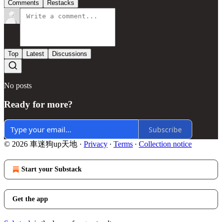
Comments
Restacks
Top
Latest
Discussions
No posts
Ready for more?
Subscribe
© 2026 車迷狗up天地
·
Privacy
∙
Terms
∙
Collection notice
Start your Substack
Get the app