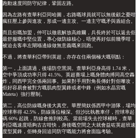
跑動速度同防守紀律，鞏固左路。
因為左路有查華利亞同哈圖，右路嘅球員就可以無後顧之憂咁
瘋狂壓上參與進攻，形成一邊主攻、一邊主守嘅矛與盾組合。
而且佢嘅加盟，仲可以徹底解放高維爾，兵長終於可以返去佢
最舒服嘅中堅位置，專心做防線核心，唔使再好似前幾季咁，
被迫去客串左閘喺邊線做無意義嘅來回跑。
不過，將查華利亞帶到英超，亦存在住兩個極大嘅弱點：
第一，上面講過，後場防空黑洞。查華利亞身高得 1.74 米，
空中爭頂成功率只得 41.5%。英超賽場上嘅身體肉搏同高空轟
炸，同西甲完全係兩回事。如果對手用對角長傳針對佢嚟攻，
佢好容易會被對方嘅肌肉型翼鋒或者中鋒（例如水晶宮嘅
Mateta）強行壓制。
第二，高位防線嘅身後大真空。華歷簡奴係西甲中游隊，場均
控球率得 42.5%，防線落位極深。但沙比執教車仔，控球率起
碼 60% 起跳，防線會推到較高。當前場失去控球權時，查華
利亞嘅速度唔夠古古咁快，身後嘅空間之大就會益咗英超班速
度型翼鋒，佢轉身回追同防守嘅能力將會面臨考驗。