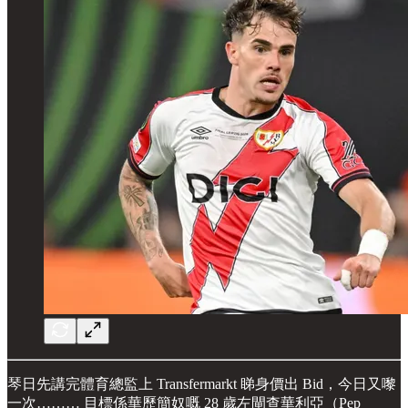
琴日先講完體育總監上 Transfermarkt 睇身價出 Bid，今日又嚟
一次……… 目標係華歷簡奴嘅 28 歲左閘查華利亞（Pep