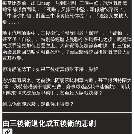
每當比賽前一出 Lineup，見到球隊排三個中堅，球迷嘅反應
通常都係負面嘅： 「死啦，又排三中堅，即係縮後嚟踢？」
「中場少打個，對面三中場實搶死你啦！」 「邊路又要被人
爆……」
喺主流輿論眼中，三後衛似乎就等同於「保守」、「被動」、
甚至係「自殺」。特別係經歷咗曼聯今季嘅掙扎之後，呢種陣
式原罪論更加係甚囂塵上。大家覺得英超節奏咁快，打三後衛
兩邊翼衛回防唔切就係死罪，呼籲回歸傳統四後衛嘅聲音大到
震耳欲聾。
但冷靜啲諗下：如果三後衛真係咁不堪，點解
恩沙基嘅國米、之前沙比阿朗素嘅利華古遜，甚至係阿特蘭大
(拿，我特登唔講干地同杜曹，廢事球迷話我車迷偏頗)，可以
用呢套陣式統治意甲德甲，甚至殺入歐戰決賽？
到底係個陣式廢，定係你用得廢？
由三後衛退化成五後衛的悲劇