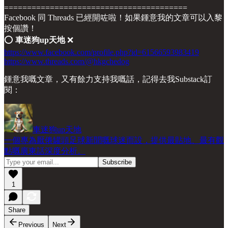
========================================
Facebook 同 Threads 已經開咗啦！如果鍾意我的文章可以入黎
按個讚！
⭕️
車迷狗up天地
❌
https://www.facebook.com/profile.php?id=61566593983419
https://www.threads.com/@hkgchedog
鍾意我嘅文章，又有餘力支持我嘅話，記得去我Substack訂
閱：
車迷狗up天地
一個專為厭倦罐頭足球新聞嘅球迷而設，提供最貼地、最有觀
點嘅廣東話深度分析。
1
Share
Previous
Next