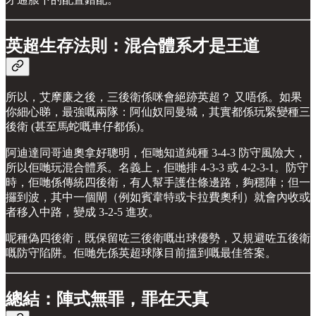
英超生存法則：混合體系才是王道
所以，艾摩廉之後，三後衛係咪會絕跡英超？ 又唔係。如果
你細心睇，最強嘅兩隊：阿仙奴同曼城，其實都係玩緊變種三
後衛 (甚至馬蛇嘅車仔都係)。
阿迪達同哥迪奧拿好聰明，佢哋知道純種 3-4-3 防守風險大，
所以佢哋玩混合體系。名義上，佢哋排 4-3-3 或 4-2-3-1。防守
時，佢哋係傳統四後衛，有人幫手護住條邊路，夠穩陣；但一
攞到波，其中一個閘（例如賓韋特或卡拉費奧利）就會內收或
者移入中路，變成 3-2-5 進攻。
呢種偽四後衛，既保留咗三後衛嘅出球優勢，又規避咗五後衛
嘅防守陷阱。佢哋先係英超球隊目前搵到嘅最佳答案。
總結：陣式無罪，罪在天真