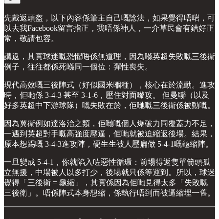
先戴返頭盔，以下內容係筆主自己嘅諗法，如果覺得唔啱，可
以去我Facebook留言指正，我唔係神人，一介草民會有錯好正
常，敬請包容。
講返，其實球迷嘅恐懼唔係無道理，因為喺英超失敗嘅三後衛
例子，往往都係死喺同一個位：彈性喪失。
現代高效嘅三後陣式（好似國米嗰種），核心在於流動。進攻
時，佢哋係 3-4-3 甚至 3-1-6，壓住對面嚟攻。 但曼聯（以及
好多英超中下游球隊）嘅失敗在於，佢哋嘅三後衛係被動嘅。
因為翼衛例如達洛治之類，佢哋嘅個人爆破力同覆蓋力不足，
一遇到英超對手嘅高強度壓逼，佢哋就被迫縮返後場。結果，
原本想踢嘅 3-4-3進攻陣，硬生生被人壓扁做 5-4-1嘅龜縮陣。
一旦變成 5-4-1，你就陷入咗惡性循環：前場得返隻單箭頭孤
立無援，中場被人以多打少，後場就只係等運到。所以，球迷
覺得「三後衛 = 龜縮」，其實係因為佢哋見得太多「失敗嘅
三後衛」。唔係陣式本身想縮，係執行唔到而被逼縮埋一舊。