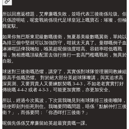
所以回應返標題，艾摩廉嘅失敗，並唔代表三後衛係垃圾。佢
只係證明咗，呢套戰術係現代足球皇冠上嘅寶石：璀璨，但極
難駕馭。
如果你無巴斯東尼級數嘅後衛，無夏基美級數嘅翼衛，單純以
為排三個中堅就可以加強防守，咁就太天真了。曼聯嘅例子血
淋淋咁話俾我哋知，喺英超呢個強度咁高、容錯率咁低嘅戰
場，無相應嘅頂級配置去強行推行一套高門檻嘅戰術，無異於
自殺。
球迷對三後衛嘅恐懼，講穿了，其實係對球隊管理層同教練組
眼高手低嘅恐懼。 對於絕大部分英超球隊嚟講，與其追求高
深莫測、又要買貴人又要練默契嘅 3-4-3，不如老老實實打好
傳統嘅 4-4-2 或者 4-3-3，可能更加實際，亦更加安全。
所以，經過今次風波，下次當我哋見到有球隊排三後衛嗰陣，
唔使即刻判佢死刑住。我哋要問嘅問題，唔係「點解仲打三後
衛？」，而係要問：「你憑咩打三後衛？」
呢個先係係艾摩廉留給英超最寶貴嘅一課。