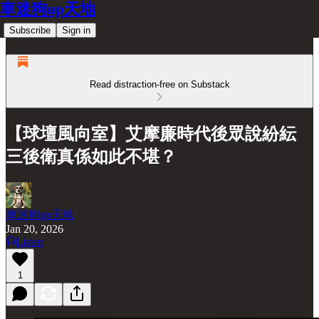
車迷狗up天地
Subscribe
Sign in
Read distraction-free on Substack
【球壇風向室】艾摩廉時代後眾說紛紜
三後衛真係如此不堪？
車迷狗up天地
Jan 20, 2026
Listen
1