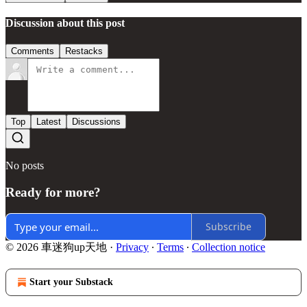
Discussion about this post
Comments
Restacks
Top
Latest
Discussions
No posts
Ready for more?
Subscribe
© 2026 車迷狗up天地
·
Privacy
∙
Terms
∙
Collection notice
Start your Substack