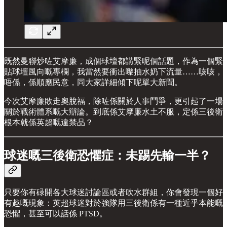
既然曼聯炒咗艾摩廉，成個球壇都講緊呢個話題，作為一個緊
貼球壇風向嘅專欄，我當然要衝出嚟抽水奶下流量……咳咳，
唔係，係順應民意，同大家詳細傾下呢單大新聞。
今次艾摩廉敗走奧脫福，除咗係關於人事鬥爭，更引起了一場
關於戰術體系嘅大辯論。到底係艾摩廉水土不服，定係三後衛
根本就係英超嘅違禁品？
球迷嘅三後衛恐懼症：未踢先輸一半？
只要你有碌開各大球迷討論區或者吹水群組，你會發現一個好
有趣嘅現象：英超球迷對於強隊用三後衛係有一種近乎本能嘅
恐懼，甚至可以話係 PTSD。