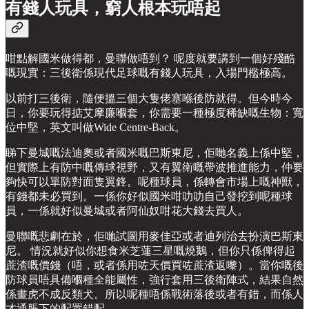
有錢人玩具，窮人根本玩唔起
咁點解國米做得都，曼聯做唔到？ 呢度就要講到一個好殘酷
嘅現實：三後衛係現代足球嘅有錢人玩具，入場門檻極高。
以前打三後衛，隨便搵三個大隻佬塞喺後防就得。但今時今
日，你要玩得掂艾摩廉嗰套，你需要一種極度稀缺嘅生物：寬
位中堅，英文叫做Wide Centre-Back。
睇下曼城嘅法迪奧或者國米嘅巴斯東尼，佢哋名義上係中堅，
但實際上有防中嘅傳球視野，又有翼衛嘅帶波推進能力，仲要
夠快可以單防對面隻翼鋒。呢種球員，係轉會市場上嘅神獸，
有錢都未必買到。一係你好似國米咁叻叻自己發挖到呢種球
員，一係就好似曼城或者阿仙奴咁花大錢去買人。
曼聯嘅悲劇在於，佢哋試圖用麥佳亞或者迪列治去扮演巴斯東
尼。 情況就好似你想食米芝蓮三星嘅燒鵝，但你只係俾得起
蔗渣嘅價錢（唔，或者係用咗天價買咗蔗渣返嚟）。當你嘅後
防球員唔具備嗰種全能屬性，強行套用三後衛陣式，結果自然
係畫虎不成反類犬。所以呢種唔係戰術落後或者有錯，而係人
才通脹下的配置錯配。