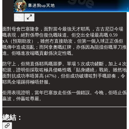
面對母會巴塞隆拿，面對當今最強天才耶馬 ，古古尼亞今場
嘅表現，絕對係帶住復仇嘅味道。佢交出全場最高嘅 0.59
xA（預期助攻），雖然冇直接助攻，但第一個入球正正係佢
嘅傳中造成混亂；而阿拿奧嘅紅牌，亦係因為阻擋佢嘅單刀推
進。佢喺進攻端嘅貢獻係決定性嘅。
防守上，佢簡直係耶馬嘅噩夢。單場 5 次成功鏟斷，加上 4 次
犯規，證明佢採取咗極具侵略性嘅「貼身纏繞」戰術。雖然地
面對抗成功率唔算高 (47%)，但佢成功破壞咗對手嘅節奏，令
耶馬全場踢得極唔舒服。
佢用表現證明，當年巴塞放走佢係一個錯誤。今晚，佢唔止係
贏波，仲贏咗尊嚴。
總結：