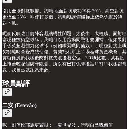
引用全場對抗數據。我哋 地面對抗成功率得 39%，高空對抗
更低至 23%。即使打多個，我哋喺身體碰撞上依然係處於絕
對下風。
呢個反映咗目前陣容嘅結構性問題：太後生、太輕磅。面對巴
塞呢種技術型球隊，我哋可以用跑動同戰術去彌補；但如果對
手係英超嘅體力化球隊（例如嚟緊嘅阿仙奴），呢種對抗上嘅
劣勢隨時會變成致命傷。費蘭托利斯上半場嗰球黃金機會，其
實就係源於我哋後防對抗失敗後嘅空位。3:0 嘅比數，某程度
上掩蓋咗呢個防守隱憂。所以有巴打係賽後話11打11我哋都會
贏，我自己就認為未必。
球員點評
二安 (Estevão)
呢一刻佢比耶馬更耀眼：一腳世界波，證明自己嘅價值