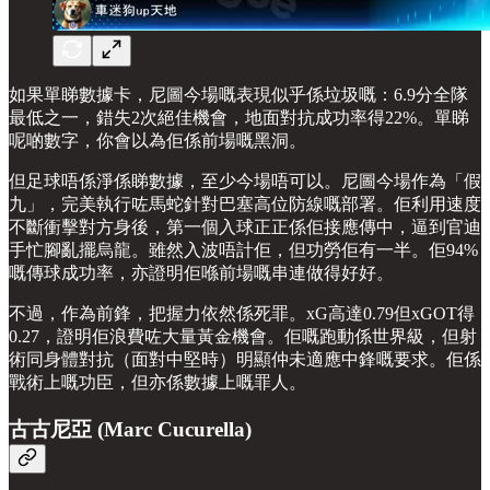
如果單睇數據卡，尼圖今場嘅表現似乎係垃圾嘅：6.9分全隊
最低之一，錯失2次絕佳機會，地面對抗成功率得22%。單睇
呢啲數字，你會以為佢係前場嘅黑洞。
但足球唔係淨係睇數據，至少今場唔可以。尼圖今場作為「假
九」，完美執行咗馬蛇針對巴塞高位防線嘅部署。佢利用速度
不斷衝擊對方身後，第一個入球正正係佢接應傳中，逼到官迪
手忙腳亂擺烏龍。雖然入波唔計佢，但功勞佢有一半。佢94%
嘅傳球成功率，亦證明佢喺前場嘅串連做得好好。
不過，作為前鋒，把握力依然係死罪。xG高達0.79但xGOT得
0.27，證明佢浪費咗大量黃金機會。佢嘅跑動係世界級，但射
術同身體對抗（面對中堅時）明顯仲未適應中鋒嘅要求。佢係
戰術上嘅功臣，但亦係數據上嘅罪人。
古古尼亞 (Marc Cucurella)