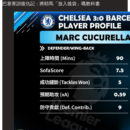
巴塞青訓復仇記：將耶馬「放入後袋」嘅教科書