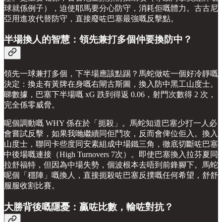
球就係例子），迫使耶馬要分心防守，消耗佢嘅體力。古古尼
亞用進攻代替防守，直接廢咗巴塞最強嘅反擊點。
半場換人的智慧：領先兼打多個仲要換防中？
領先一球兼打多個，下半場應該點踢？馬蛇做咗一個好冷靜嘅
決定：換走有黃牌在身嘅右閘古斯圖，換入防中黑工山度士。
睇數據，巴塞下半場嘅 xG 跌到得返 0.06，射門次數得 2 次，
完全係零威脅。
呢個調動嘅 WHY 係在於「扼殺」。馬蛇知道巴塞少打一人必
會嘗試反擊，如果我哋繼續同佢鬥攻，反而會俾位佢入。換入
山度士，聯同卡些度同安素組成中場鐵三角，徹底切斷咗巴塞
中後場嘅連接（High Turnovers 7次）。即使巴塞換入拉芬夏同
拉舒福特，但因為中場失勢，個波根本去唔到前鋒腳下。馬蛇
呢個「穩陣」嘅換人，直接扼殺咗巴塞反撲嘅任何希望，舒舒
服服收割比賽。
大勝背後嘅隱憂：贏咗比數，輸咗對抗？