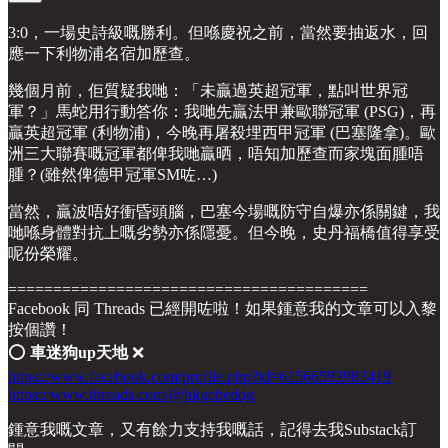
3:0，一場史詩級嘅勝利。但喺慶祝之前，當然要抽返水，回
應一下利物浦名宿加歷查。
幾個月前，佢質疑我哋：「未贏過英超冠軍，點叫世界冠
軍？」馬蛇用行動答你：我哋先贏法甲兼歐聯冠軍 (PSG)，再
贏英超冠軍 (利物浦)，今晚再屠殺埋西甲冠軍 (巴塞隆拿)。歐
洲三大聯賽嘅冠軍都俾我哋贏晒，唔知加歷查而家塊面腫唔
腫？(雖然俾德甲冠軍SM咗…)
當然，贏波唔好衝昏頭腦，巴塞今場嘅防守自爆亦係關鍵，我
哋喺身體對抗上嘅劣勢亦係隱憂。但今晚，史丹福橋值得享受
呢份榮耀。
========================================
Facebook 同 Threads 已經開咗啦！如果鍾意我的文章可以入黎
按個讚！
⭕️
車迷狗up天地
❌
https://www.facebook.com/profile.php?id=61566593983419
https://www.threads.com/@hkgchedog
鍾意我嘅文章，又有餘力支持我嘅話，記得去我Substack訂