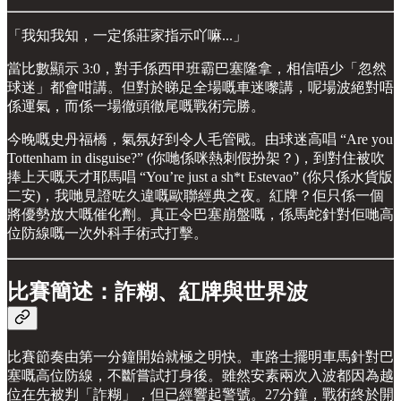
「我知我知，一定係莊家指示吖嘛...」
當比數顯示 3:0，對手係西甲班霸巴塞隆拿，相信唔少「忽然
球迷」都會咁講。但對於睇足全場嘅車迷嚟講，呢場波絕對唔
係運氣，而係一場徹頭徹尾嘅戰術完勝。
今晚嘅史丹福橋，氣氛好到令人毛管戙。由球迷高唱 “Are you
Tottenham in disguise?” (你哋係咪熱刺假扮架？)，到對住被吹
捧上天嘅天才耶馬唱 “You’re just a sh*t Estevao” (你只係水貨版
二安)，我哋見證咗久違嘅歐聯經典之夜。紅牌？佢只係一個
將優勢放大嘅催化劑。真正令巴塞崩盤嘅，係馬蛇針對佢哋高
位防線嘅一次外科手術式打擊。
比賽簡述：詐糊、紅牌與世界波
比賽節奏由第一分鐘開始就極之明快。車路士擺明車馬針對巴
塞嘅高位防線，不斷嘗試打身後。雖然安素兩次入波都因為越
位在先被判「詐糊」，但已經響起警號。27分鐘，戰術終於開