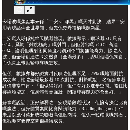
今場波嘅焦點本來係「二安 vs 耶馬」嘅天才對決，結果二安
用表現話俾全世界知，佢先係史丹福橋嘅超新星。
二安嘅入球係純粹天賦嘅體現。數據顯示，嗰球嘅 xG 只有
0.14，屬於「難度極高」嘅射門，但佢射出嘅 xGOT 高達
0.34，證明佢嘅射術同角度刁鑽到令門將無能為力。除咗入
波，佢全場創造咗 3 次機會（全場最多），證明佢唔係獨食，
而係真正帶動緊球隊嘅進攻。
但係，數據亦都好誠實咁反映咗佢嘅不足：25% 嘅地面對抗
成功率，輸咗全場最多嘅 10 次對抗。對於呢點，名宿蘇拿嘅
評價非常中肯：「佢做得好好，但仲有好多進步空間。隨住比
賽經驗增加，佢身體會更強壯，閱讀球賽能力亦會更好。」
蘇拿嘅說話，正好解釋咗二安現階段嘅狀況：佢擁有決定比賽
嘅魔法，但身體質素同比賽閱讀能力（Reading the game）仲
未足以應付英超或歐聯嘅高強度肉搏。佢係一粒耀眼嘅鑽石，
但我哋需要俾空間佢繼續成長。