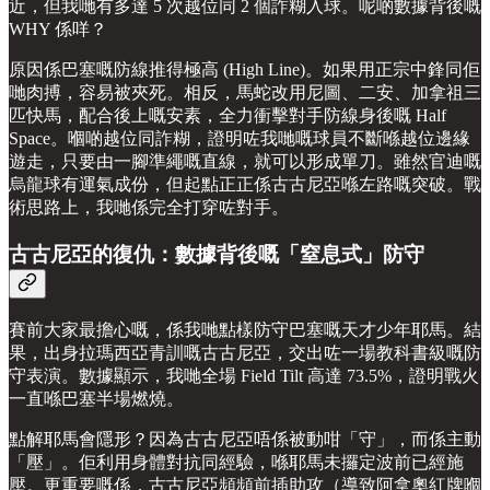
近，但我哋有多達 5 次越位同 2 個詐糊入球。呢啲數據背後嘅
WHY 係咩？
原因係巴塞嘅防線推得極高 (High Line)。如果用正宗中鋒同佢
哋肉搏，容易被夾死。相反，馬蛇改用尼圖、二安、加拿祖三
匹快馬，配合後上嘅安素，全力衝擊對手防線身後嘅 Half
Space。嗰啲越位同詐糊，證明咗我哋嘅球員不斷喺越位邊緣
遊走，只要由一腳準繩嘅直線，就可以形成單刀。雖然官迪嘅
烏龍球有運氣成份，但起點正正係古古尼亞喺左路嘅突破。戰
術思路上，我哋係完全打穿咗對手。
古古尼亞的復仇：數據背後嘅「窒息式」防守
賽前大家最擔心嘅，係我哋點樣防守巴塞嘅天才少年耶馬。結
果，出身拉瑪西亞青訓嘅古古尼亞，交出咗一場教科書級嘅防
守表演。數據顯示，我哋全場 Field Tilt 高達 73.5%，證明戰火
一直喺巴塞半場燃燒。
點解耶馬會隱形？因為古古尼亞唔係被動咁「守」，而係主動
「壓」。佢利用身體對抗同經驗，喺耶馬未攞定波前已經施
壓。更重要嘅係，古古尼亞頻頻前插助攻（導致阿拿奧紅牌嗰