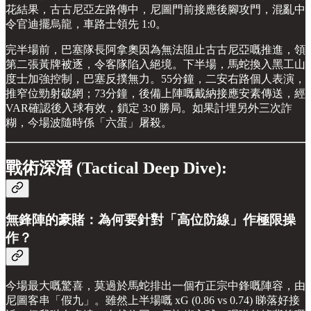
花結果，古古尼亞左路傳中，尼圖門前接應後腳攻門，混亂中
令官迪擺烏龍，車路士領先 1:0。
完半場前，巴塞隊長阿拿奧因為無法阻止古古尼亞嘅推進，領
第二張黃牌被逐，令客隊陷入絕境。下半場，馬蛇換入黑工山
度士加強控制，巴塞反撲無力。55分鐘，二安右路個人表演，
推窄位勁射破網；73分鐘，後備上陣嘅戴納接應安素傳送，經
VAR確認後入球有效，鎖定 3:0 勝局。如果計埋另外三次詐
糊，今場波隨時係「六蛋」屠殺。
戰術深潛 (Tactical Deep Dive):
無鋒陣的豪賭：為何要針對「高位防線」作極限操
作？
今場最大嘅驚喜，莫過於馬蛇排出一個冇正宗中鋒嘅陣容，由
尼圖客串「假九」。雖然上半場嘅 xG (0.86 vs 0.74) 睇落好接