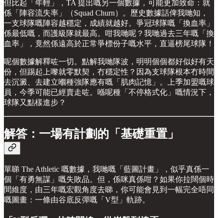
但比起「年輕」，TA 提出嘅另一個數據，可能更加致命：就
係「陣容流失率」（Squad Churn）。歷史數據話俾我哋知，
一支球隊嘅陣容越穩定，成績就越好。爭冠球隊嘅「換血率」
係最低嘅，而護級隊就最高。咁我哋呢？我哋過去三年嘅「換
血率」，竟然係遠高於正常爭標份子嘅水平，直逼榜尾球隊！
呢個數據解釋咗一切。點解我哋隊波，明明個個都好似好有天
份，但踢起上嚟就零默契，冇穩定性？因為支球隊根本冇時間
去沉澱、去建立嗰種強隊應有嘅「肌肉記憶」。上季加盟嘅球
員，今季可能已經賣走咗。喺呢種「不停格式化」嘅情況下，
球隊又點樣進步？
解答：一場有計劃的「基礎重置」
單睇 The Athletic 嘅數據，我哋嘅「藍圖計畫」，似乎真係一
個「有勇無謀」嘅失敗品。但，係咪真係咁？如果你拉闊個時
間維度，由三年嘅宏觀角度去睇，你可能會見到一幅完全唔同
嘅圖畫：一條由谷底反彈嘅「V型」軌跡。