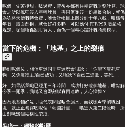
呢個「先苦後甜」嘅過程，背後亦都有住精密嘅財務計算。球
會之所以瘋狂簽入年輕球員，再同佢哋簽一份超長合約，就係
為咗將天價嘅轉會費，喺會計帳目上攤分到十年八載，咁樣每
年嘅「賬面虧損」就會好好多睇，可以應付 FFP/PSR 嘅嚴格
規定。呢個唔係亂咁買人，而係一個精心設計嘅商業模型。
當下的危機：「地基」之上的裂痕
睇到呢個位，相信車迷同非車迷都會咁諗：「你望下隻死車
狗，又係度護主J自己成功，又唔諗下自己二連敗，笑死。」
好，如果話我哋已經用三年時間，成功打好咗個地基，咁點解
今季一開季，我哋又會即刻聯賽兩連敗，人心惶惶？
因為地基鋪好咗，唔代表間屋唔會漏水。而我哋今季初嘅困
境，就正正暴露咗呢個「藍圖計畫」，喺進入第二階段時，所
面對嘅幾個結構性裂痕。
裂痕一：經驗的斷層