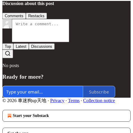
Discussion about this post
Comments
Restacks
Top
Latest
Discussions
No posts
Ready for more?
Subscribe
© 2026 車迷狗up天地
·
Privacy
∙
Terms
∙
Collection notice
Start your Substack