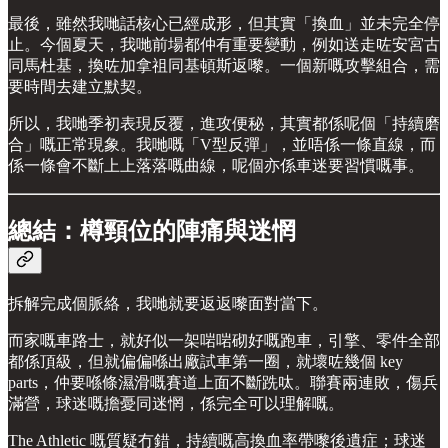
最後，雖然我哋話核心已經成形，但其實「換血」並未完全停
止。今個夏天，我哋前場都仲有重要變動，例如送走咗安宮古
同馬杜基，換咗加拿祖同基頓斯返嚟。一個新嘅攻擊組合，需
要時間去建立默契。
所以，我哋季初表現反覆，進攻便秘，其實都係呢個「持續磨
合」嘅正常現象。我哋嘅「V型反彈」，並唔係一條直線，而
係一條會不斷上上落落嘅曲線，呢個亦係車迷要習慣嘅事。
總結：樽頸位的陣痛與迷惘
拆解完成個脈絡，我哋就要返返嚟面對當下。
而家嘅車路士，就好似一架啱啱砌好嘅跑車，引擎、零件全部
都係頂級，但就偏偏喺出廠試車第一圈，就壞咗幾個 key
parts，仲要喺條濕滑嘅賽道上面不斷跣呔。聯賽兩連敗，傷兵
滿營，球迷嘅擔憂同迷惘，係完全可以理解嘅。
The Athletic 嘅質疑冇錯，持續嘅高換血率帶嚟後遺症；球迷