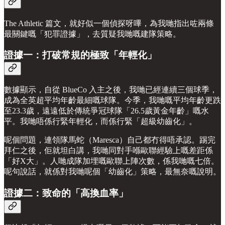
The Athletic 篇文，就好似一個偵探呀嗶，為我哋指出咗兩條
最關鍵嘅「犯罪證據」，去質疑我哋嘅建隊策略。
證據一：打破常規的極致「年輕化」
數據顯示，自從 BlueCo 入主之後，我哋已經連續三個球季，
成為全英超平均年齡最細嘅球隊。今季，我哋嘅平均年齡更跌
至23.3歲，遠遠低於傳統爭冠球隊「26.5歲黃金年齡」嘅水
平。我哋唔係行緊年輕化，而係行緊「超級幼齒化」。
呢個問題，連領隊馬蛇（Maresca）自己都冇得唔承認。踢完
拜仁之後，佢就坦白講，我哋同對手喺歐聯經驗上嘅差距係
「好X大」。人哋成隊加埋嘅歐聯上陣次數，係我哋嘅七倍。
呢句說話，就係對我哋呢個「幼齒化」策略，最無奈嘅說明。
證據二：致命的「高換血率」