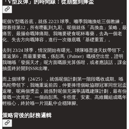
「V型反彈」的時間線：從崩盤到捧盃
呢個V型嘅谷底，就係 22/23 球季。嗰季我哋換咗三個教練，
聯賽排第12，所有嘢亂到九彩。呢個就係「高換血」策略，最
痛苦、最攞命嘅陣痛期。我哋要硬食呢杯毒藥，去為一個老
化、失去方向嘅陣容，進行一次徹底嘅「基礎重置」。
去到 23/24 球季，情況開始有曙光。球隊喺普捷天奴帶領下，
重返第6，而最重要嘅，係彭馬（Palmer）嘅橫空出世，證明
我哋喺「發掘天才」呢方面嘅眼光算係咁，或者應該話，課金
抽蛋終於開到SSR出嚟。
而上個球季（24/25），就係呢個計劃第一階段嘅收成期。喺
馬蛇帶領下，我哋重返前四，仲要捧埋個歐協聯冠軍同世冠盃
返嚟。呢兩個獎盃，就係對呢個充滿爭議嘅建隊計劃，最有份
量嘅一次肯定。一個由彭馬、卡些度、安素、高維爾組成嘅年
輕核心，終於喺一片混亂中企穩陣腳。
策略背後的財務邏輯