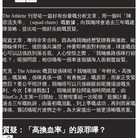
The Athletic 刊登咗一篇好有份量嘅分析文章，用一個叫「陣
容流失率」（squad churn）嘅數據，向我哋球會過去三年嘅建
隊策略，提出咗一個好尖銳嘅質疑。
呢篇文章，嚟得非常合時。因為喺我哋經歷緊聯賽兩連敗、歐
聯輸俾拜仁、後防傷兵滿營，仲要即將面對利物浦，球迷嘅信
心可以話係跌到落谷底。人心惶惶之際，「我哋條路係咪行錯
咗？」呢個問題，相信喺每一個車迷個腦海入面都盤旋緊。
究竟，The Athletic 嘅質疑係咪啱？我哋呢個「年輕化 + 高換
血」嘅策略，係咪真係一個「有勇無謀」嘅原罪，而家正受緊
懲罰？要公平咁評價，我哋唔可以只係睇眼前呢幾場波嘅失
利。今次【車迷觀點】，我哋就要拉闊返個時間維度，由
BlueCo 入主第一日開始，完整咁重組一次呢個「藍圖計畫」
過去三年嘅軌跡，由最初嘅混亂，到上季嘅成功，再到而家嘅
陣痛。嘗試喺呢片迷惘之中，為大家搵出一個更清晰嘅答案。
質疑：「高換血率」的原罪嗶？