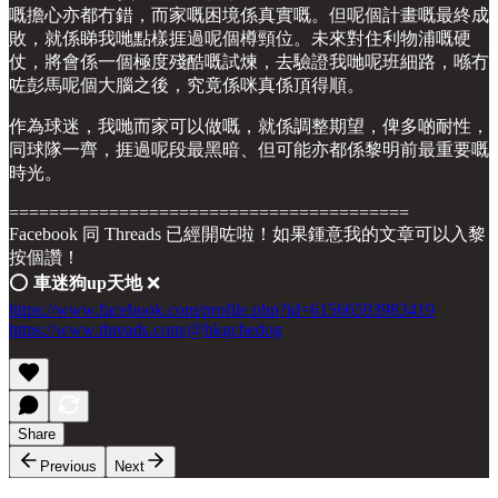
嘅擔心亦都冇錯，而家嘅困境係真實嘅。但呢個計畫嘅最終成
敗，就係睇我哋點樣捱過呢個樽頸位。未來對住利物浦嘅硬
仗，將會係一個極度殘酷嘅試煉，去驗證我哋呢班細路，喺冇
咗彭馬呢個大腦之後，究竟係咪真係頂得順。
作為球迷，我哋而家可以做嘅，就係調整期望，俾多啲耐性，
同球隊一齊，捱過呢段最黑暗、但可能亦都係黎明前最重要嘅
時光。
========================================
Facebook 同 Threads 已經開咗啦！如果鍾意我的文章可以入黎
按個讚！
⭕️
車迷狗up天地
❌
https://www.facebook.com/profile.php?id=61566593983419
https://www.threads.com/@hkgchedog
Share
Previous
Next