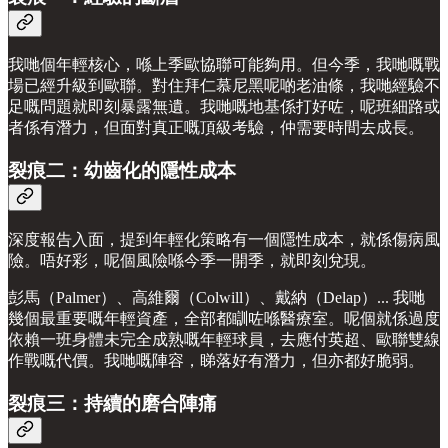
我哋個年輕核心，喺上季歐協聯可能夠用。但今季，我哋嘅戰
場已經升級到歐聯。對住拜仁慕尼黑呢啲老油條，我哋經驗不
足嘅問題就即刻暴露無遺。我哋嘅地基係打好咗，呢班細路或
者係有潛力，但面對真正嘅頂級考驗，仲需要時間去成長。
裂痕二：幼齒化的隱性成本
深度報告入面，提到年輕化策略有一個隱性成本，就係傷病風
險。唔好彩，呢個風險喺今季一開季，就即刻兌現。
彭馬（Palmer）、高維爾（Colwill）、戴納（Delap）... 我哋
幾個最重要嘅年輕資產，全部都瞓咗喺醫療室。呢個就係過度
依賴一班身體未完全成熟嘅年輕球員，去應付英超、歐聯雙線
作戰嘅代價。我哋嘅陣容，睇落好有潛力，但亦都好脆弱。
裂痕三：持續的磨合陣痛