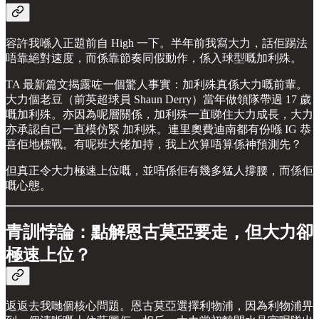
容許我喺入正題前自 High 一下。半年前我寫大力，話佢踢法
唔靠絕對速度，而係靠節奏同假動作，係入球型嘅加利殊。
TA 最新篇文揭露咗一個驚人事實：加利殊真係大力嘅前輩。
大力個老豆（前英超球員 Shaun Derry）當年做領隊帶過 17 歲
嘅加利殊。亦因為呢層關係，加利殊一直睇住大力成長，大力
亦承認自己一直模仿緊 加利殊。連里奧費迪南都有份喺 IG 恭
喜佢地標戰。有呢班大佬加持，我上次算唔算係神預測先？
但真正令大力極速上位嘅，並唔係佢有幾多猛人撐腰，而係佢
嘅心態。
青訓悖論：點解恩古莫亞要走，但大力卻
極速上位？
返返去我哋個核心問題。恩古莫亞選擇利物浦，因為利物浦畀