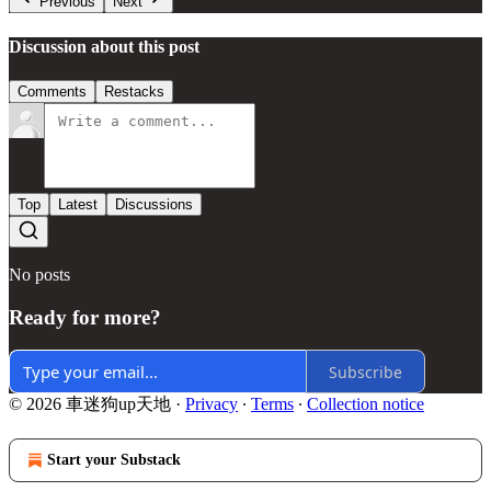
Previous
Next
Discussion about this post
Comments
Restacks
Top
Latest
Discussions
No posts
Ready for more?
Subscribe
© 2026 車迷狗up天地
·
Privacy
∙
Terms
∙
Collection notice
Start your Substack