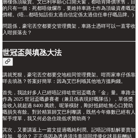
層樓係頂級貨。艾巴利寧願心口開天窗，都唔肯降價求售，目
的只有一個：死都唔做爛市，要維持車路士作為頂級資產嘅定
價權。(唔…都唔知話佢太過自信定係太過信任車仔嘅品牌。)
問題係，豪宅丟空都要交管理費架，車路士憑咩可以一直零收
入咁捱落去？
世冠盃與填氹大法
講就兇狠，豪宅丟空都要交地租同管理費架。咁而家車仔係靠
咩去填氹？答案好簡單：因為艾巴利喺其他地方搵夠錢。
首先，我諗好多人已經唔記得咗世冠盃嘅含「金」量。車路士
作為 2025 世冠盃嘅參賽者（兼且係表現好嘅隊伍），單係獎
金收入就超過 8400 萬鎊。呢筆橫財，剛好抵銷咗無心口贊助
嘅損失有餘。對於精算師艾巴利嚟講，既然今年條數已經有人
幫手埋單，我又何必急住跪低求贊助商？
其次，又要講返上一篇文提過嘅純利潤。記唔記得點解要賣加
拉加、曼治？ 正正係因為透過清洗青訓同埋優化球員薪酬結