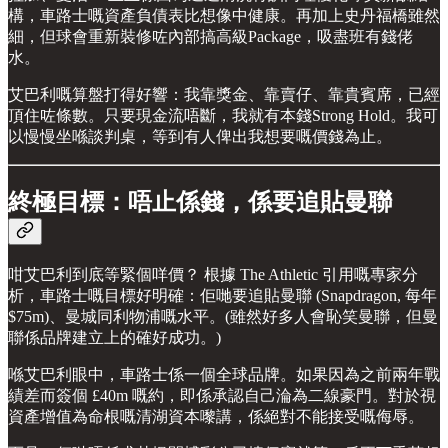
構，車路士嘅資產負債表比想像中健康。再加上史丹福橋雖然
細，但球會重新裝修咗內部搞高級Package，吸盡班有錢佬
水。
艾巴利嘅算盤打得好響：我靠獎金、靠賣仔、靠貴賓席，已經
頂住咗條數。只要現金流唔斷，我就有本錢Strong Hold。我可
以慢慢坐喺談判桌，等到有人俾出我想要嘅價錢為止。
終極目標：唔止係錢，係要追貼曼聯
咁艾巴利到底等緊個咩價？ 根據 The Athletic 引用嘅專家分
析，車路士嘅目標好明確：佢哋要追貼曼聯 (Snapdragon, 每年
$75m)、曼城同利物浦嘅水平。(雖然好多人會恥笑曼聯，但曼
聯係品牌建立上的確好成功。)
喺艾巴利眼中，車路士係一個全球品牌。如果因為之前兩年戰
績差而簽個 £40m 嘅約，即係承認自己淪為二線豪門。對於視
資產增值為命根嘅清湖資本嚟講，係絕對不能接受嘅侮辱。