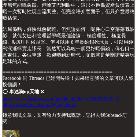
理層無能嘅象徵。但喺艾巴利眼中，這只不過係資產負債表上
嘅一次暫時性現金流調整。佢完全唔介意面子，佢只介意最終
嘅估值。
結局係點，好快就會揭曉。但無論如何，呢件心口空蕩蕩嘅波
衫，就係艾巴利管理哲學嘅最佳證據： 極度理性、極度長
線、唔X理世俗眼光。佢可以用 8 年長約鎖死球員，可以用純
利潤邏輯賣走隊長，當然可以為咗一個更好嘅價錢，俾心口一
直吉住。各位車迷，歡迎嚟到新時代，呢個就是華爾街精英玩
足球的方式。
========================================
Facebook 同 Threads 已經開咗啦！如果鍾意我的文章可以入黎
按個讚！
⭕️
車迷狗up天地
❌
https://www.facebook.com/profile.php?id=61566593983419
https://www.threads.com/@hkgchedog
鍾意我嘅文章，又有餘力支持我嘅話，記得去我Substack訂
閱：