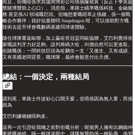
而且，佢哋唔係求其搵間博彩公司填個窿就算（反正下季英超
禁賭博贊助上心口）。消息指，車路士瞄準嘅係科技、金融服
務 甚至係AI 領域嘅巨頭。佢哋想要嘅唔單止係錢，係一個戰
略合作夥伴：就好似曼聯同 Snapdragon 咁，可以借助對方嘅
技術去提升球會嘅數碼基建同球迷體驗。
隨住球隊重返歐聯，加上贏咗世冠盃同歐協聯，艾巴利覺得依
家嘅談判牙力好足夠。談判籌碼大咗，叫價自然可以更進取。
佢賭嘅係：一間科技巨頭為咗黐住一支「又後生、又有成績、
又有美國老闆背景」嘅球隊，最終會願意付出天價。
總結：一個決定，兩種結局
講到尾，車路士件波衫心口開天窗，並唔係因為無人要，而係
因為
艾巴利嫌啲錢唔夠多。
這再一次引證咗我哋之前對佢嘅分析：呢個男人擁有比鋼鐵仲
要硬嘅神經。喺一般球迷眼中，球隊無贊助係一種恥辱，係管