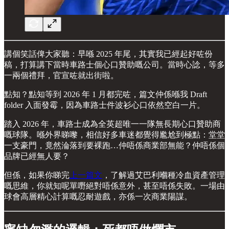
講個笑話俾大家聽：早喺 2025 年尾，其實我已經起好咗份
稿，打算講下當時車路士個心口贊助嘅公司。當時心諗，等多
一兩個禮拜，官宣咗就出街啦。
點知？點知等到 2026 年 1 月都完咗，篇文仲係喺我 Draft
folder 入面發霉，因為車路士件波衫心口依然空白一片。
踏入 2026 年，車路士成為全英超唯一一隊無長期心口贊助商
嘅球隊。喺外界睇嚟，相信好多車迷都覺得尷尬到極點：堂堂
一支豪門，竟然淪落到要裸跑…仲唔係商業部無能？仲唔係個
品牌已經無人要？
但係，如果你睇完
上一篇文
，了解過艾巴利嗰種冷血資產管理
嘅思維，你就知呢單嘢絕對唔係意外，甚至唔係失敗。一場由
球會高層精心計算嘅忍耐遊戲，亦係一次商業陽謀。