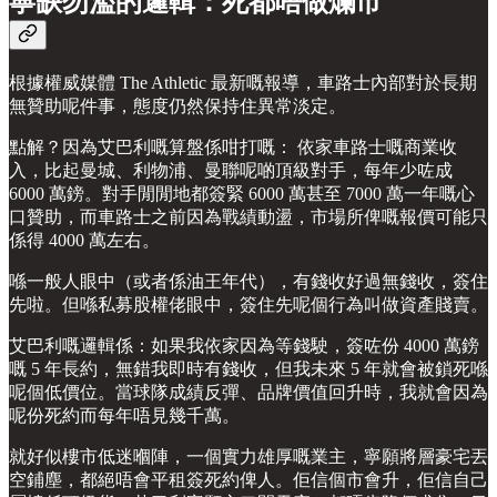
寧缺勿濫的邏輯：死都唔做爛市
根據權威媒體 The Athletic 最新嘅報導，車路士內部對於長期
無贊助呢件事，態度仍然保持住異常淡定。
點解？因為艾巴利嘅算盤係咁打嘅： 依家車路士嘅商業收
入，比起曼城、利物浦、曼聯呢啲頂級對手，每年少咗成
6000 萬鎊。對手閒閒地都簽緊 6000 萬甚至 7000 萬一年嘅心
口贊助，而車路士之前因為戰績動盪，市場所俾嘅報價可能只
係得 4000 萬左右。
喺一般人眼中（或者係油王年代），有錢收好過無錢收，簽住
先啦。但喺私募股權佬眼中，簽住先呢個行為叫做資產賤賣。
艾巴利嘅邏輯係：如果我依家因為等錢駛，簽咗份 4000 萬鎊
嘅 5 年長約，無錯我即時有錢收，但我未來 5 年就會被鎖死喺
呢個低價位。當球隊成績反彈、品牌價值回升時，我就會因為
呢份死約而每年唔見幾千萬。
就好似樓市低迷嗰陣，一個實力雄厚嘅業主，寧願將層豪宅丟
空鋪塵，都絕唔會平租簽死約俾人。佢信個市會升，佢信自己