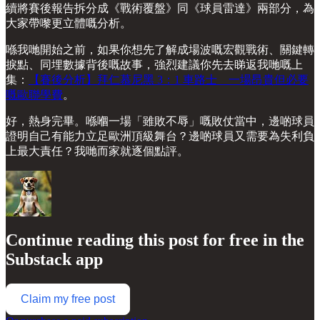
續將賽後報告拆分成《戰術覆盤》同《球員雷達》兩部分，為
大家帶嚟更立體嘅分析。
喺我哋開始之前，如果你想先了解成場波嘅宏觀戰術、關鍵轉
捩點、同埋數據背後嘅故事，強烈建議你先去睇返我哋嘅上
集：
【賽後分析】拜仁慕尼黑 3：1 車路士 一場昂貴但必要
嘅歐聯學費
。
好，熱身完畢。喺嗰一場「雖敗不辱」嘅敗仗當中，邊啲球員
證明自己有能力立足歐洲頂級舞台？邊啲球員又需要為失利負
上最大責任？我哋而家就逐個點評。
Continue reading this post for free in the
Substack app
Claim my free post