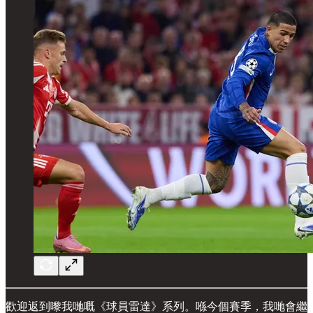
歡迎返到嚟我哋嘅《球員雷達》系列。喺今個賽季，我哋會繼