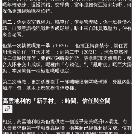
嘅年輕教練，慢慢試錯、交學費，當年強如保亞斯都奶嘢，何
況係更無經驗嘅林伯特。
第二，係更衣室嘅權力。喺車仔，佢要管理嘅，係一班身價不
菲、自我意識極強嘅世界級球星，唔止來自球員嘅壓力，仲有
來自老闆。
佢第一次執教嘅第一季（19/20），佢撞正轉會禁令，焗住要
用班青訓仔「打天才波」；到第二季（20/21），球會突然掉
咗二億幾鎊俾佢，要佢即刻將夏維斯、雲拿呢班天價新兵，整
合入隊兼交出成績。呢種由「冇錢使」到「亂咁使」嘅巨大擺
動，本身就係一種極度嘅唔穩定。
第二次執教，更加係要接手一隊啱啱換老闆嘅球隊，外亂內亂
加埋一齊，基本上都無得俾佢發揮。
高雲地利的「新手村」：時間、信任與空間
相反，高雲地利就為佢提供咗一個近乎完美嘅升Lv環境。冇
人會要求佢第一季就要贏歐聯，衝英超已經係超額完成。佢有