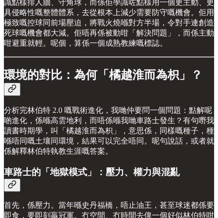
識點樣排人牆、守角球，而係佢學識咗點樣用一個更主動、更
具侵略性嘅整體體系，去從根本上減少需要防守嘅機會。佢用
極致嘅控球同前場壓迫，將戰火燒喺對方半場，令對手連創造
死球嘅機會都大減。佢唔再係被動咁「解決問題」，而係主動
咁避重就輕。呢個，算係一個成熟教練嘅標誌。
環境的對比：為何「橘越淮而為枳」？
分析完林伯特 2.0 嘅戰術進化，我哋仲要問一個問題：點解呢
啲進化，係喺高雲地利，而唔係喺我哋車路士發生？有句嘢我
讀書時期學，叫「橘越淮而為枳」，意思係，同樣嘅種子，種
喺唔同嘅土壤同環境，結果可以完全唔同。呢句說話，或者就
係解釋林伯特執教生涯嘅答案。
車路士的「地獄模式」：壓力、權力與混亂
首先，係壓力。當年喺史丹福橋，唔止油王，甚至球迷都係要
即食，要即刻贏冠軍。冇空間、冇時間去俾一個好似林伯特咁