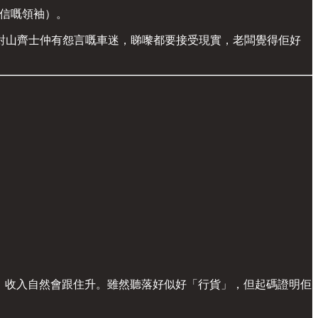
難以置信嘅領袖）。
對山齊士仲有怨言嘅車迷，睇嚟都要接受現實，老闆覺得佢好
大咗，收入自然會跟住升。雖然聽落好似好「行貨」，但起碼證明佢