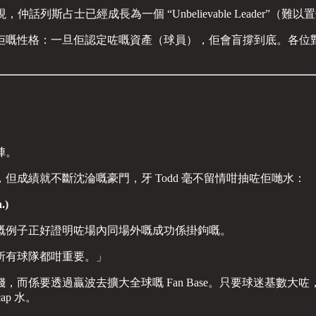
表現，仲話列斯占士已經成長為一個 “Unbelievable Leader”（
佢嘅性格：一旦佢認定咗嘅資產（球員），佢會盲撐到底。各位
陣。
成績就不斷沈淪嘅豪門，牙 Todd 毫不留情咁抽咗佢哋水：
.)
嘅例子正好證明咗場內同場外嘅成功係掛鉤嘅。
所有球隊都咁重要。」
而係要透過贏波去擴大全球嘅 Fan Base。只要球迷基數
p 水。