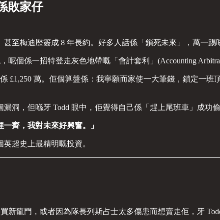
係敗家仔
甚至梅迪歷簽成 8 年長約。好多人話係「鎖死未來」，萬一踢
一招特登走灰色地帶嘅「會計套利」(Accounting Arbitrag
本只係 £1,250 萬。佢個算盤係：我寧願而家使一大筆錢，鎖
個漏洞，但喺牙 Todd 眼中，佢覺得自己係「趕上尾班車」成功
埋一齊，我對未來好興奮。」
個英超史上最精明嘅投資。
要買新龍門，或者因為隊長列斯占士太多傷患而想賣走佢，牙 Tod