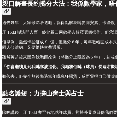
親口解畫長約攤分大法：我係數學家，唔
過去幾年，大家最睇唔透嘅，就係點解我哋要同安素、卡些度、
牙 Todd 喺訪問入面，終於親口用數學去解釋呢個操作。佢承認，呢個係
佢舉例，雖然卡些度成 £1 億，但攤分 8 年，每年嘅帳面成
同人傾續約、又要驚轉會費通脹。
雖然英超後來因為我哋而改例（將攤分上限設為 5 年），封咗
「你會繼續見到我哋隊波進化。我哋將佢哋（球員）長遠咁聚
聽落去，佢完全無後悔過當年嘅瘋狂掃貨，反而覺得自己做咗
點名護短：力撐山齊士與占士
除咗講錢，牙 Todd 亦罕有地點評球員。對於外界成日傳我們