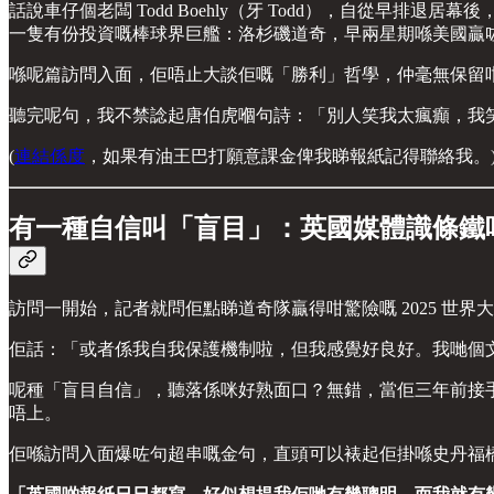
話說車仔個老闆 Todd Boehly（牙 Todd），自從早排
一隻有份投資嘅棒球界巨艦：洛杉磯道奇，早兩星期喺美國贏咗 
喺呢篇訪問入面，佢唔止大談佢嘅「勝利」哲學，仲毫無保留
聽完呢句，我不禁諗起唐伯虎嗰句詩：「別人笑我太瘋癲，我笑
(
連結係度
，如果有油王巴打願意課金俾我睇報紙記得聯絡我。
有一種自信叫「盲目」：英國媒體識條鐵
訪問一開始，記者就問佢點睇道奇隊贏得咁驚險嘅 2025 世界大賽。
佢話：「或者係我自我保護機制啦，但我感覺好良好。我哋個
呢種「盲目自信」，聽落係咪好熟面口？無錯，當佢三年前接
唔上。
佢喺訪問入面爆咗句超串嘅金句，直頭可以裱起佢掛喺史丹福