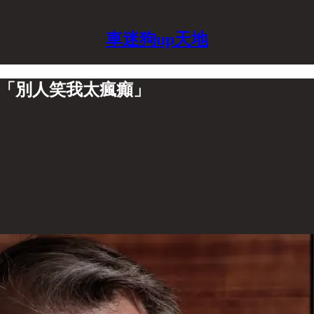
車迷狗up天地
話「別人笑我太瘋癲」