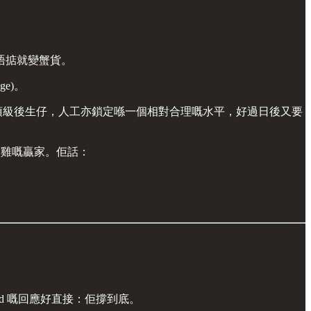
唔掂就變蟹貨。
e)。
定一班頂級後生仔，人工亦鎖定喺一個相對合理嘅水平，好過日後又要
偷雞嘅贏家。佢話：
d 嘅回應好直接：佢撐到底。