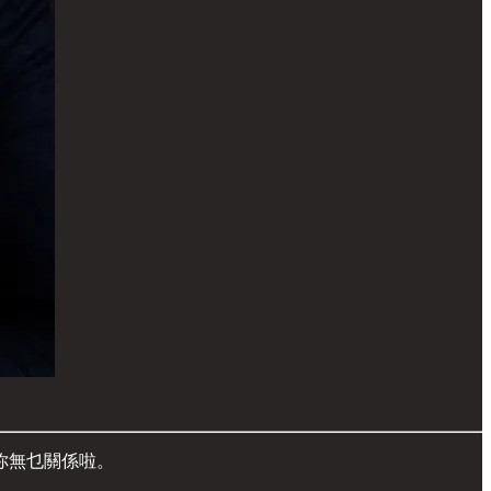
你無乜關係啦。