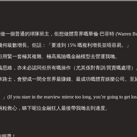
普通的球隊班主，佢想做體育界嘅華倫·巴菲特 (Warren Buffe
何級數增長。佢話：「要達到 15% 嘅複利增長並唔容易。」
佢用緊一套極其複雜、極高風險嘅金融模型去營運我哋。
義思維，亦未必認同佢所有嘅操作（尤其係對青訓/買賣嘅處理）
車路士，會變成一間全世界最賺錢、最成功嘅體育娛樂公司。至
 rearview mirror too long, you’re going to get lost
兩粒救心，睇下呢位金融狂人最後帶我哋去到邊度。
。
黎按個讚！