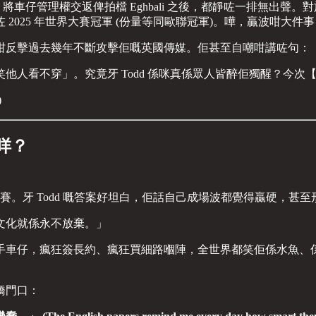
退居幕後，將車仔管理權交返俾拍檔 Eghbali 之後，都靜咗一排
2025 年世界大賽冠軍 (份量等同歐聯冠軍)。嘩，贏波咁大
咁反擊過去幾年不斷攻擊佢嘅英國傳媒。佢甚至自嘲咁講咗句：
他人看不穿」。究竟牙 Todd 係咪真係眾人皆醉佢獨醒？今
)
咩？
牙 Todd 嘅答案好坦白，佢話自己成場波都覺得贏硬，甚至形容呢種心態
文化就係永不放棄。」
手車仔，瘋狂簽長約、瘋狂買細路嗰陣，全世界都笑佢係水魚、
橋門口：