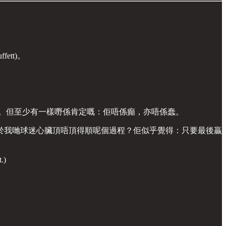
tt)。
。但至少有一樣嘢係肯定嘅：佢唔係癲，亦唔係蠢。
於我哋球迷心臟頂唔頂得順呢個過程？佢似乎覺得：只要最後贏
.)