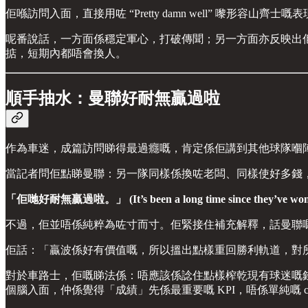
佢喺訪問入面，直接用咗 “Pretty damn well” 嚟形容山齊士嘅
呢番說話，一方面係穩定軍心，打破傳聞；另一方面亦反映出
掂，短期內都唔會換人。
順手抽水：曼聯好耐無贏過啦
作為車迷，成篇訪問睇得最過癮嘅，肯定係佢講到其他球隊嗰
當記者問佢點睇曼聯：另一隊同樣係換咗老闆、同樣使好多錢，但
「佢哋好耐無贏過啦。」 (It’s been a long time since they’ve won
不過，佢並唔係純粹為咗寸而寸。佢緊接住補充解釋，話曼聯
佢話：「贏波係好有價值嘅，所以搵出點樣重回勝利軌道，對
對於車路士，佢嘅睇法係：唔應該係諗住點樣榨乾現有球迷嘅錢，
個腦入面，仲係覺得「成績」先係最重要嘅 KPI，唔係單純嘅 ca