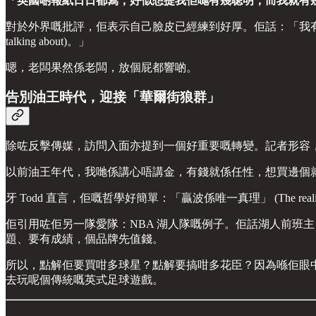
「英國啲報紙日日都寫，好似想提我佢哋有幾聰明，而我就有幾蠢。」 (The English 
對於外界嘅批評，佢表示自己臉皮已經練到好厚。佢話：「我有時屋企人會介意啲報
talking about)。」
嗯，老闆果然係老闆，放個屁都響啲。
告別油王時代，迎接「華爾街狼群」
除咗反擊傳媒，訪問入面亦提到一個好重要嘅轉變。記者形容，保利入主車仔，
以前油王年代，我哋係講心唔講金，有錢就係任性，想買邊個
牙 Todd 直言，佢嘅哲學好簡單：「贏波係唯一真理」 (The reali
佢引用咗佢另一隊愛隊：NBA 湖人隊嘅例子。佢話湖人前班主 Jerry B
題、要有成績，個品牌先值錢。
所以，點解佢要買咁多球星？點解要搞咁多花臣？因為喺佢眼中，
去玩呢個傳統嘅英式足球遊戲。