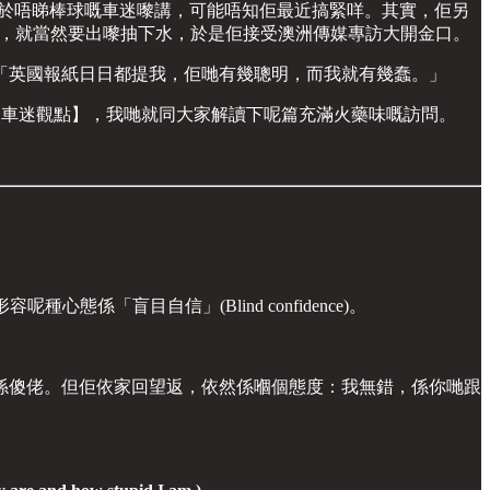
無出聲。對於唔睇棒球嘅車迷嚟講，可能唔知佢最近搞緊咩。其實，佢另
件事，就當然要出嚟抽下水，於是佢接受澳洲傳媒專訪大開金口。
「英國報紙日日都提我，佢哋有幾聰明，而我就有幾蠢。」
次【車迷觀點】，我哋就同大家解讀下呢篇充滿火藥味嘅訪問。
係「盲目自信」(Blind confidence)。
係傻佬。但佢依家回望返，依然係嗰個態度：我無錯，係你哋跟