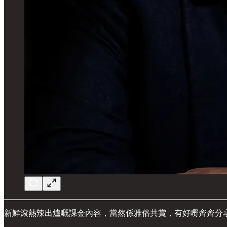
新鮮滾熱辣出爐嘅課金內容，當然係雅俗共賞，有好嘢齊齊分