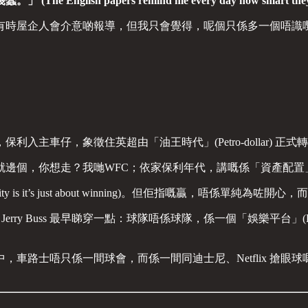
papers remind me every day how smart they are a
導，但我只會覺得，呢個只係多一個唔識嘢嘅人喺度廢噏 (one more p
象徵住英超由「油王時代」(Petro-dollar) 正式轉型去到「金融
就邊個，你想走？我哋WFC；依家保利年代，講嘅係「資產配置
ty is it’s just about winning)。但佢指嘅贏，唔係
uss 最早睇穿一點：球隊唔係球隊，係一個「娛樂平台」(Entertainme
車路士唔只係一間球會，而係一間同迪士尼、Netflix 搶