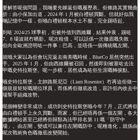
要解答呢個問題，我哋要先睇返佢嘅履歷表。佢條路其實幾曲
折：由小保加出道，2024 年 1 月被白禮頓買斷。但就好似我
哋記憶中一樣，佢喺白禮頓根本水土不服，完全踢唔起。
到咗 2024/25 球季初，佢被外借到西維爾，結果仲衰，踢咗
7、8 場波就冇晒影。呢次租借，可以話係一次徹底嘅失敗，
佢向全歐洲證明咗一件事：巴高，並唔係一個傳統嘅左閘。
就喺大家以為佢會玩完返去南美嘅時候，BlueCo 居然突然出
手。2025 年 1 月，佢由西維爾被召回，然後即刻被塞咗去法
甲嘅史特拉斯堡。呢一步棋，居然成為咗佢生涯嘅轉捩點。
喺史特拉斯堡，主帥路斯尼亞（Liam Rosenior）冇再迫佢做一
個規規矩矩嘅閘位球員，而係將佢徹底改造，容許佢內收去中
場幫手組織攻勢。
呢個轉變非常成功，成功到史特拉斯堡喺今年 7 月，正式將佢
由白禮頓手上永久買斷。而家，佢已經唔再係一個左閘，各大
數據網站甚至已經將佢歸類為法甲排名第 11 嘅「防守中
場」。由左閘，變成可以兼任左閘嘅防中，呢種進化，就係由
呢次戰術角色嘅徹底改變開始。