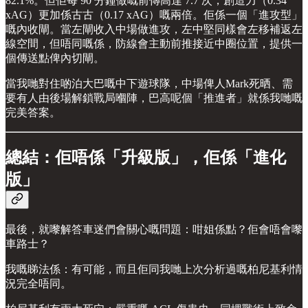
82.1%。但佢每 90 分鐘做嘅前傳高達 7.7 次，創造力（0.34
xAG）更加係古古（0.17 xAG）嘅兩倍。佢係一個「進攻型」
嘅內收閘。當左閘收入中場做進攻，左中堅同樣會左移補返左
線空間，但唔同嘅係，防線會主動前推接近中圈位置，提供一
個傳送點俾內切閘。
當我哋對住啲泊大巴嘅中下遊球隊，中場俾人Mark死晒、需
要有人由後場解鎖戰局嗰陣，巴高呢個「推進者」就係我哋嘅
完美答案。
總結：佢唔係「升級版」，佢係「進化
版」
最後，就嚟解答車迷們會關心嘅問題：咁姐係點？佢會唔會嚟
車路士？
我嘅睇法係：有可能，而且佢同我哋上次分析過嘅柏尼基利情
況完全唔同。