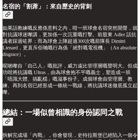
名宿的「割蓆」：來自歷史的背刺
如果話教練嘅反應係意料之內，咁一班球會名宿突然開聲，就
對抗議球迷嚟講，更加係一次沉重嘅打擊。前股東 Adler 話抗
議者踩過咗界；而為球會上陣超過300次嘅前隊長 Dimitri
Lienard，更直斥佢哋嘅行為係「絕對嘅電視機」（An absolute
disgrace）。
呢啲嚟自「自己人」嘅批評，威力遠比管理層嘅聲明大。佢成
功咁將抗議嘅 Ultras，由為球會抱不平嘅義士，塑造成一班
「唔識大體、搞亂檔」嘅滋事份子。成個球會由管理層、教
練、再到名宿已經形成一條統一戰線，將抗議球迷徹底孤立起
嚟。
總結：一場似曾相識的身份認同之戰
拆解完成場「內戰」，你會發現，史特拉斯堡已經陷入一個令