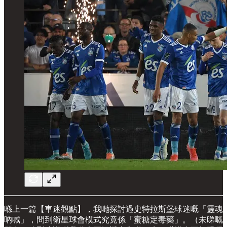
喺上一篇【車迷觀點】，我哋探討過史特拉斯堡球迷嘅「靈魂
吶喊」，問到衛星球會模式究竟係「蜜糖定毒藥」。（未睇嘅