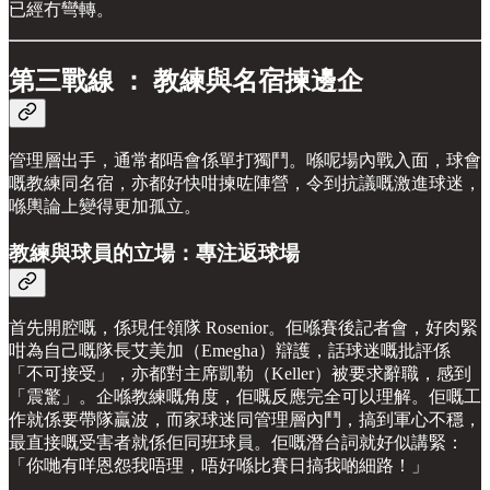
已經冇彎轉。
第三戰線 ： 教練與名宿揀邊企
管理層出手，通常都唔會係單打獨鬥。喺呢場內戰入面，球會
嘅教練同名宿，亦都好快咁揀咗陣營，令到抗議嘅激進球迷，
喺輿論上變得更加孤立。
教練與球員的立場：專注返球場
首先開腔嘅，係現任領隊 Rosenior。佢喺賽後記者會，好肉緊
咁為自己嘅隊長艾美加（Emegha）辯護，話球迷嘅批評係
「不可接受」，亦都對主席凱勒（Keller）被要求辭職，感到
「震驚」。企喺教練嘅角度，佢嘅反應完全可以理解。佢嘅工
作就係要帶隊贏波，而家球迷同管理層內鬥，搞到軍心不穩，
最直接嘅受害者就係佢同班球員。佢嘅潛台詞就好似講緊：
「你哋有咩恩怨我唔理，唔好喺比賽日搞我啲細路！」