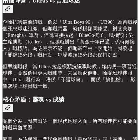
兩個陣營：Ultras vs 普通球迷
企喺抗議最前線嘅，係以「Ultra Boys 90」（UB90）為首嘅幾
個死忠球迷組織。佢哋嘅武器，就係橫額同噓聲。對艾美加
（Emegha）單嘢，佢哋直接拉起「BlueCo棋子」嘅橫額；對
主席凱勒（Keller），佢哋就掛出「黃金十年已過，係時候換
人」嘅標語。為咗表示不滿，佢哋甚至由上季開始，就發起
「罷撐15分鐘」嘅行動，每場波頭15分鐘都保持沉默。
但弔詭嘅係，當 Ultras 拉起橫額抗議嘅時候，場內另一班普通
球迷，竟然係用更大嘅噓聲，去回應返佢哋。喺呢班球迷眼
中，Ultras 嘅行為，唔係「守護球會」，而係「搞亂檔」，影
響緊場上球員嘅士氣。
核心矛盾：靈魂 vs 成績
呢個分裂，就帶出咗一個現代足球入面，所有球迷都可能要面
對嘅兩難問題。
究竟，為咗保護一間球會長遠嘅「身份認同」同「靈魂」，我