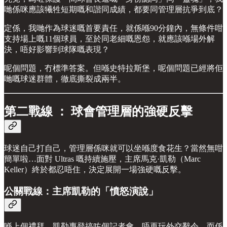
哋係咪應該犧牲短期嘅和諧同成績，都要同管理層抗爭到底？
定係，我哋作為球迷嘅首要責任，就係喺90分鐘內，無條件咁
支持場上嘅11個球員，至於同老細嘅恩怨，就應該喺場外解
決，唔好影響到球隊嘅表現？
呢個問題，冇標準答案。但喺史特拉斯堡，呢個問題已經將佢
哋嘅球迷群體，徹底撕裂成兩半。
第二戰線 ： 球會管理層的強硬反擊
球迷自己打自己，管理層係咪就可以坐喺度食花生？當然無咁
簡單啦…面對 Ultras 嘅持續施壓，主席馬克·凱勒（Marc
Keller）終於都忍唔住，決定展開一場強硬嘅反擊。
公關戰線：主席凱勒的「憤怒演說」
喺上個禮拜，凱勒專登搞咗個記者會，唔再玩外交辭令，而係