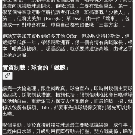
直接向抗議嘅球迷開火。佢嘅演說，主要有幾個重點。第一，
學某個特區政府咁佢將抗議者打成係一班搞事嘅「少數人」。
第二，佢將艾美加（Emegha）單 Deal，由一件「壞事」，包
裝成一件對球會有益、球員自己都想留低嘅「三贏方案」。
佢話艾美加其實收到好多其他 Offer，但為咗史特拉斯堡，佢
選擇留低多一年，帶隊踢歐洲賽，係一個有情有義嘅隊長，根
本「唔應該被噓」。呢番說話，就係要將道德高地，由球迷手
上搶返返嚟。
實質制裁：球會的「鐵腕」
講完一大輪道理，跟住就嚟真。球會宣布，即時對幾個主要球
迷組織，採取制裁措施。措施包括：限制佢哋喺比賽日喺球場
嘅活動自由、重新派官方保安去佢哋個台，而最絕嘅一招，就
係以後所有橫額、Tifo，都要事先俾球場保安審批過先可以掛
出嚟。
呢個舉動，等於直接封殺咗球迷最主要嘅抗議渠道。成件事，
已經由口水戰，升級到用實際行動去打壓。雙方嘅關係，睇嚟