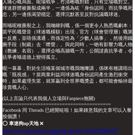
人痛心嘅局面。呢場戰爭，冇清晰嘅對錯，只有立場嘅對立。
球迷群體被撕裂成兩半，一邊係為咗「身份認同」而抗爭嘅死
忠，另一邊係渴望穩定、選擇沉默甚至反對抗議嘅球迷。
而喺呢種撕裂之上，我哋睇到嘅，係一個更令人熟悉嘅劇本：
當平民嘅聲音（球迷嘅橫額）出現，官方（球會管理層）嘅第
一反應，並唔係溝通，而係定性為「少數人搞事」，然後用鐵
腕手段（制裁）去「噤聲」。與此同時，一啲有影響力嘅人物
（教練、名宿），選擇企喺高牆嘅一方，公開譴責抗爭者，令
抗爭者喺道德上變得孤立。
呢一幕幕，對於生活喺某個城市嘅我哋嚟講，係咪有種講唔出
嘅「既視感」？當商業利益同球迷嘅身份認同產生激烈衝突
時，如果處理失當，就算贏到全世界嘅獎盃，都可能會輸掉最
珍貴嘅人心。
(以上言論只代表我個人立場與Fanpiece無關)
========================================
Facebook 同 Threads 已經開咗啦！如果鍾意我的文章可以入黎
按個讚！
⭕️
車迷狗up天地
❌
https://www.facebook.com/profile.php?id=61566593983419