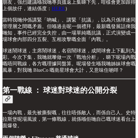
朋友，強烈建議喺我哋專頁搵返上集睇下先，咁樣會更加跟得
上個故仔，連結係度：
HERE
）
當時我哋仲係講緊「吶喊」、講緊「抗議」，以為只係球迷同
管理層之間嘅矛盾。但喺過去呢一個禮拜，最新嘅發展話俾我
哋知，事件已經完全失控，由一場單純嘅抗議，正式演變成一
場球會內部四分五裂、互相攻擊嘅全面「內戰」。
球迷鬧球迷，主席鬧球迷，名宿鬧球迷，成間球會上下亂到九
彩。今次下集，我哋就嚟做一次「戰地分析」，睇下呢場內戰
嘅唔同戰線，各方嘅理據同盤算。呢場發生喺我哋姊妹球會嘅
風暴，對我哋 BlueCo 嘅衛星球會大計，又意味住啲咩？
第一戰線 ： 球迷對球迷的公開分裂
一場內戰，最先被撕裂嘅，往往唔係敵人，而係自己人。史特
拉斯堡呢場風波，第一條戰線，就係喺佢哋自己嘅球迷看台上
面爆發。