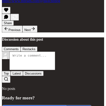
https://www.threads.com/@hkgchedog
Share
Previous
Next
Discussion about this post
Comments
Restacks
Top
Latest
Discussions
No posts
Ready for more?