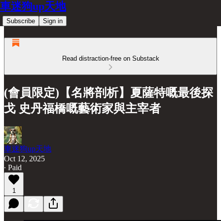
車迷狗up天地
Subscribe
Sign in
Read distraction-free on Substack
(會員限定)【名將剖析】夏薩特嘅最後探
戈 史丹福橋嘅藝術家與主宰者
車迷狗up天地
Oct 12, 2025
∙ Paid
1