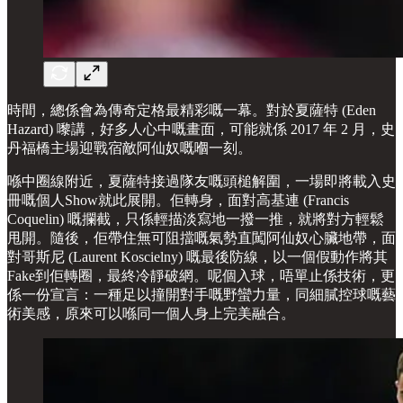
時間，總係會為傳奇定格最精彩嘅一幕。對於夏薩特 (Eden
Hazard) 嚟講，好多人心中嘅畫面，可能就係 2017 年 2 月，史
丹福橋主場迎戰宿敵阿仙奴嘅嗰一刻。
喺中圈線附近，夏薩特接過隊友嘅頭槌解圍，一場即將載入史
冊嘅個人Show就此展開。佢轉身，面對高基連 (Francis
Coquelin) 嘅攔截，只係輕描淡寫地一撥一推，就將對方輕鬆
甩開。隨後，佢帶住無可阻擋嘅氣勢直闖阿仙奴心臟地帶，面
對哥斯尼 (Laurent Koscielny) 嘅最後防線，以一個假動作將其
Fake到佢轉圈，最終冷靜破網。呢個入球，唔單止係技術，更
係一份宣言：一種足以撞開對手嘅野蠻力量，同細膩控球嘅藝
術美感，原來可以喺同一個人身上完美融合。