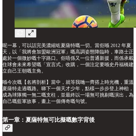
呢一幕，可以話完美濃縮咗夏薩特嘅一切。當佢喺 2012 年夏
天，以「我將會加盟歐洲冠軍」嘅高調姿態降臨時，車路士正
處於一個微妙嘅十字路口。佢唔係又一位普通新援，而係承載
住球會未來希望嘅「宣言式」收購，一個注定要喺史丹福橋建
立自己王朝嘅主角。
喺今次嘅【名將剖析】當中，就等我哋一齊搭上時光機，重溫
夏薩特走過嘅路。睇下一個天才少年，點樣一步步登上神枱，
成為球隊獨一無二嘅支柱，並最終以一場無可挑剔嘅演出，為
自己嘅藍軍故事，畫上一個傳奇嘅句號。
第一章：夏薩特無可比擬嘅數字背後