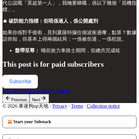
代公認嘅「英超第一人」，我哋要睇嘅，係以下幾個「屈機指
標」。
🔥 破防能力指標：佢唔係過人，係公開處刑
如果你係對手後衛，見到夏薩特攞住個波衝過嚟，點算？數據
話你知，你基本上得兩個結局：一係被佢過，一係犯規。
盤帶至尊：
喺佢效力車路士期間，佢總共完成咗
This post is for paid subscribers
Subscribe
Already a paid subscriber?
Sign in
Previous
Next
© 2026 車迷狗up天地
·
Privacy
∙
Terms
∙
Collection notice
Start your Substack