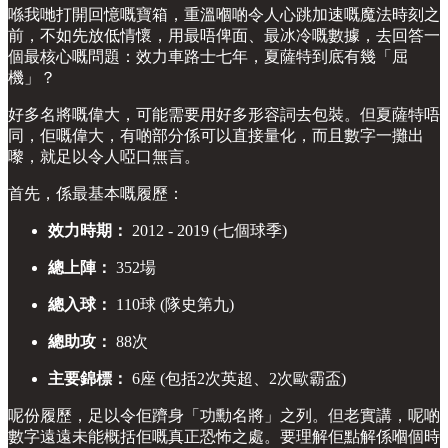
喺我哋打開回憶嘅寶箱，重溫嗰啲令人心跳加速嘅魔法時刻之
前，不如先放低情懷，用最唔俾面、最冰冷嘅數據，去回答一
個最核心嘅問題：效力車路士七年，夏薩特到底有幾「屈
機」？
好多名將嘅偉大，可能需要用好多形容詞去包裝。但夏薩特唔
同，佢嘅偉大，有啲部分係可以直接量化，而且數字一攤出
嚟，就足以令人啞口無言。
首先，係最基本嘅履歷：
效力時期：
2012 - 2019 (七個球季)
總上陣：
352場
總入球：
110球 (隊史第九)
總助攻：
88次
主要錦標：
6座 (包括2次英超、2次歐霸盃)
呢份履歷，足以令佢躋身「功勳名將」之列。但老實講，呢啲
數字遠遠未能概括佢嘅真正恐怖之處。要理解佢點解係嗰個時