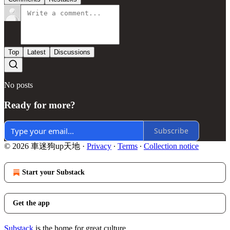
Top
Latest
Discussions
No posts
Ready for more?
Subscribe
© 2026 車迷狗up天地
·
Privacy
∙
Terms
∙
Collection notice
Start your Substack
Get the app
Substack
is the home for great culture