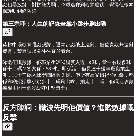
識粗暴放鏟，對抗能力弱，令球迷睇到心驚膽跳，覺得佢根本
保護唔到條防線。
第三宗罪：人生的記錄全靠小跳步刷出嚟
英超中場就算唔識派牌，通常都識後上遠射。但佐真奴無遠射
威脅，禁區頂起腳往往直飛看台。
睇返佢嘅數據，佢職業生涯喺聯賽入過 58 球，當中有幾多球
係十二碼？答案係：56 球。即係話，佢長達十幾年嘅職業生
涯，非十二碼入球得嗰區區 2 球。佢所有高光嘅得分紀錄，都
係靠嗰招招牌小跳步十二碼刷出嚟。抽走十二碼，佢嘅進攻數
據根本同一個護級隊中堅無分別。
反方陳詞：識波先明佢價值？進階數據嘅
反擊