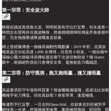
第一宗罪：安全波大師
睇親佢踢波真係會火滾。明明前面有空位打反擊，佢永遠第一
時間左右望再拎住個波轉身，然後穩穩陣陣咁傳返畀身後個中
堅，完全拖慢晒成隊波嘅進攻節奏。
網上曾經瘋傳過一個極具煽動性嘅數據：2019 年初，佐真奴
喺英超交出咗高達 1,896 次傳球，但竟然 0 助攻。一個自稱中
場核心嘅大師級球員傳咗接近兩千次波但無助攻？喺 Haters
眼中，呢個絕對係佢只會傳安全章、毫無創造力嘅鐵證。
第二宗罪：防守黑洞，跑又跑唔贏，撞又撞唔贏
英超要求防守中場有咩質素？簡迪嗰種滿場飛，或者法比加斯
嗰種手術刀傳送。但佐真奴呢？身形單薄、速度極慢。
每逢對手打反擊，一旦去到Open-field，你就會見到佢被對手
啲快馬一步過，然後喺後面食塵，畫面極度狼狽。唔回防、唔