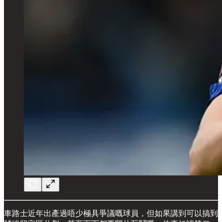
車路士近年出產過唔少極具爭議嘅球員，但如果講到可以搞到