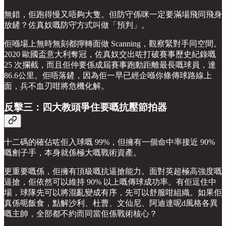
無錯，佢跑得慢又唔夠大隻。但防守係咪一定要滿場飛同飛身
放鏟？佐真奴嘅防守方式叫做「預判」。
佢喺場上無時無刻都擰轉面做 Scanning，觀察緊對手同空間。
2020 歐國盃意大利奪冠，佐真奴交出咗打破賽事歷史紀錄嘅
25 次攔截，而且佢仲要係成屆賽事跑動距離最長嘅球員，達
86.6公里。佢唔落鏟，因為佢一早已經企喺你條傳球路線上
面，兵不血刃咁將危機化解。
反擊三：四大教頭爭住要嘅抗壓節拍器
十二碼的確佔咗佢入球嘅 99%，但擁有一個命中率接近 90%
嘅劊子手，本身就係極大嘅戰術資產。
更重要嘅係，佢擁有頂級嘅抗逼搶能力。面對英超極高強度嘅
逼搶，佢依然可以維持 90% 以上嘅傳球成功率。有佢逗住中
場，球隊先可以將混亂變成有序，先可以舒服咁組織。如果佢
真係呃飯食，點解沙利、杜曹、文仙尼、阿迪達呢d風格各異
嘅主帥，全部都不約而同當佢係戰術核心？