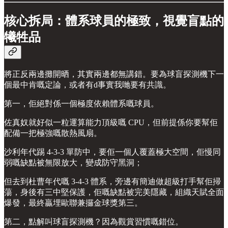
核心拆局：體系球員的極致，視覺盲點的
犧牲品
將正反兩邊攤開晒，其實兩邊都無講錯。要為球盲探測機下一
個最中肯嘅定論，或者有d事實我哋要有共識。
第一，佢絕對係一個極度依賴體系嘅球員。
佐真奴就好似一粒運算能力頂級嘅 CPU，但前提係你要幫佢
配備一把極強嘅散熱風扇。
沙利年代踢 4-3-3 單防中，要佢一個人覆蓋極大空間，佢慢同
弱嘅缺點被無限放大，變成防守黑洞；
但去到杜曹年代嘅 3-4-3 體系，旁邊有簡迪做超級打手幫佢掃
蕩，身後有三中堅保護，佢嘅缺點被完美隱藏，組織天賦全面
爆發，最終贏埋歐聯兼攞金球獎第三。
第二，點解叫球盲探測機？因為觀賞習慣嘅錯位。