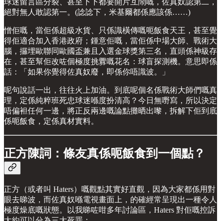
球迷留言區分裂、甚至下下都要開片互鬧嘅，佐真奴認第二，
絕對無人敢認第一。(諗諗下，米基爾都係應該係……)
憎佢嘅，當佢係超級水貨、只係識橫傳嘅呃飯食天王，甚至覺
得佢適合加入香港政府；鍾意佢嘅，當佢係中場大師、戰術大
腦，攞埋歐聯同歐國盃兼且入選金球獎第三名，直頭係神級存
在，甚至幫佢改咗個極度挑釁嘅花名：球盲探測機。意思即係
話：「如果你覺得佐真奴廢，即係你唔識波。」
呢句說話一出，往往火上加油。到底呢個名係戰術大師們嘅真
理，定係純粹班死忠球迷喺度扮清高？今日無嘢寫，所以決定
唔偏袒任何一邊，將正反兩邊嘅論點攤晒出嚟，拆解下佢到底
係呃飯食，定係真材實料。
正方陳詞：條友真係呃飯食到一個點？
正方（或者叫 Haters）嘅觀點其實好直觀，因為大家都係用對
眼去睇波，而佐真奴喺電視畫面上，的確經常呈現出一種令人
極度燥底嘅狀態。以我睇咗咁多年討論區，Haters 對佢嘅控訴
大約可以分為三大死罪：