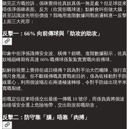
聽完正方嘅控訴，係咪覺得佐真奴真係一無是處？但足球從來
唔係淨係睇表面。反方（欣賞佢嘅球迷）點解會叫佢做大腦，
甚至話識波先明佢價值？我哋用進階數據同戰術邏輯逐一反擊
上面三大死罪：
反擊一：66% 向前傳球與「助攻的助攻」
印象中佢淨係識傳安全波、橫傳？錯晒。進階數據顯示，佐真
奴喺巔峰期有高達 66% 嘅傳球係紮紮實實嘅向前傳球。
點解你視覺上覺得佢成日橫傳？因為對手泊大巴嗰陣，強行直
傳只會甩波。佢不斷橫傳嘅真實戰術目的，係為咗移動對手防
線重心，利用個波喺左右兩邊極速轉移，令對手防線出現半米
寬嘅裂縫。
佢嘅定位從來唔係交出最後一傳嘅 10 號仔，而係負責將個波
由後場安全運上危險地帶，交出助攻前嘅助攻 。
反擊二：防守靠「腦」唔靠「肉搏」