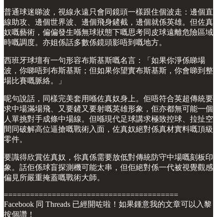
普通球迷睇波，視線永遠只會同鏡頭一樣跟住個波走：邊個直
線助攻、邊個世界波、邊個飛身鏟截，邊個就係英雄。但佐真
奴嘅藝術，偏偏發生喺無球狀態下嘅思考同皮球遠離危險區域
時嘅調度。亦姐係話多數係鏡頭影唔到嘅地方。
西班牙球壇有一句形容布斯基斯嘅名言：「如果你淨係睇場
波，你睇唔到布斯基斯；但如果你望實布斯基斯，你會睇到整
場比賽嘅脈絡。」
呢句說話，同樣完美套用喺佐真奴身上。佢唔符合英超傳統要
求中場滿場飛、又要鏟又要射嘅英雄形象，佢亦都無可能一個
人單挑對手成條中場線。但喺現代足球講求極致控球、拉扯空
間同破解高位逼搶嘅戰術入面，佐真奴絕對係真材實料嘅頂級
零件。
要識得欣賞佐真奴，你真係需要放低對傳統防守中場嘅刻板印
象。話佢係球盲探測機可能太串，但佢絕對係一代被視覺觀感
偏見所嚴重掩蓋嘅戰術大師。
========================================
Facebook 同 Threads 已經開咗啦！如果鍾意我的文章可以入黎
按個讚！