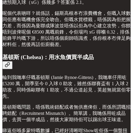
總預期入球（xG）係幾多？答案係 2.1。
呢個代表啲咩？就係話，錫斯高根本冇浪費機會，佢嘅入球數
同佢應有嘅機會係完全吻合。佢嘅水貨標籤，唔係因為佢把握
力差，而係因為曼聯成隊波並唔係以佢為中心建立攻勢，你餵
唔到波俾呢個 €8500 萬嘅前鋒，令佢場均 xG 得嗰 0.32，排係
前鋒平均嘅下游，所以唔係個廚師唔識煮，係你根本冇俾足夠
材料佢，然後再話佢廚藝差。
基頓斯 (Chelsea)：用水魚價買半成品
輪到我哋車仔嘅基頓斯 (Jamie Bynoe-Gittens)，我哋車仔用咗
£5200 萬，開季至今 0 入球 0 助攻，雖然係聯賽盃有 1 入球 2
助攻，同時係歐聯有 1 助攻，不過公道起見，英超無就當佢零
先。
基頓斯嘅問題，唔係戰術錯配或者無供應俾佢，而係所謂嘅招
聘錯配（Recruitment Mismatch）。簡單講，我哋係用咗成品
價，去買一個半成品，然後大家期待佢可以踢出球王味道。
睇返佢喺多蒙特嘅數據，已經好清晰咁Show咗佢係一個盤扭