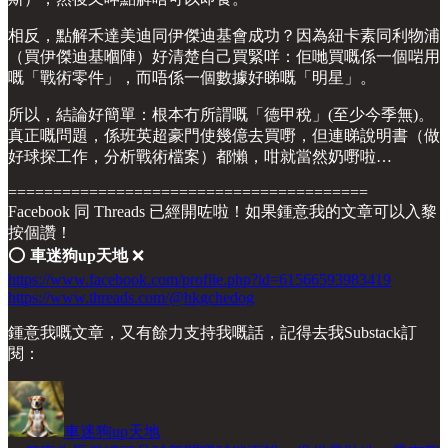
相反，點解禾達美迪同伊傑迪基會成功？因為紐卡素同利物浦
（買伊傑迪基嗰陣）好清楚自己買緊咩：佢哋買嘅係一個啱用
嘅「戰術零件」，而唔係一個數據好睇嘅「明星」。
所以，結論好簡單：根本冇所謂嘅「德甲稅」(至少今季無)。
真正嘅問題，係班英超豪門使幾億去買嘢，但連睇說明書（做
好球探工作，分析戰術檔案）都懶，咁就當然奶嘢啦…
========================================
Facebook 同 Threads 已經開咗啦！如果鍾意我的文章可以入黎
按個讚！
⭕️
車迷狗up天地
❌
https://www.facebook.com/profile.php?id=61566593983419
https://www.threads.com/@hkgchedog
鍾意我嘅文章，又有餘力支持我嘅話，記得去我Substack訂
閱：
車迷狗up天地