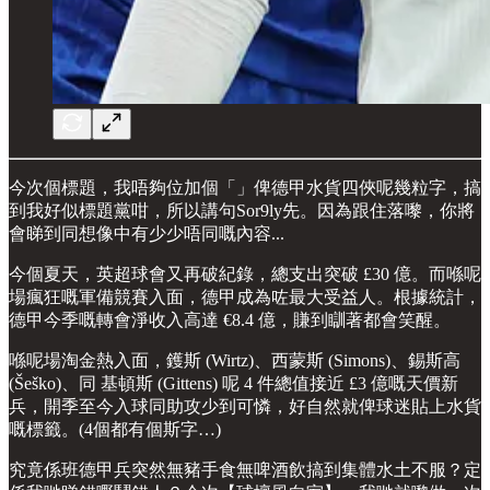
今次個標題，我唔夠位加個「」俾德甲水貨四俠呢幾粒字，搞
到我好似標題黨咁，所以講句Sor9ly先。因為跟住落嚟，你將
會睇到同想像中有少少唔同嘅內容...
今個夏天，英超球會又再破紀錄，總支出突破 £30 億。而喺呢
場瘋狂嘅軍備競賽入面，德甲成為咗最大受益人。根據統計，
德甲今季嘅轉會淨收入高達 €8.4 億，賺到瞓著都會笑醒。
喺呢場淘金熱入面，鑊斯 (Wirtz)、西蒙斯 (Simons)、錫斯高
(Šeško)、同 基頓斯 (Gittens) 呢 4 件總值接近 £3 億嘅天價新
兵，開季至今入球同助攻少到可憐，好自然就俾球迷貼上水貨
嘅標籤。(4個都有個斯字…)
究竟係班德甲兵突然無豬手食無啤酒飲搞到集體水土不服？定