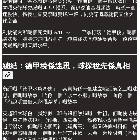
點解會咁？答案就係戰術契合度。鑊斯係一個中路10號仔，根
本唔夾領隊史諾嘅 4-3-3 體系。而伊傑迪基嘅踢法，就係一個
速度快、擅長垂直突擊嘅翼鋒/中鋒，同史諾嘅戰術簡直係天
作之合。
利物浦內部呢個完美嘅 A/B Test，一巴掌打落「德甲稅」呢個
講法度，清清楚楚咁證明咗：球員踢法同球隊契合度，遠遠重
要過所謂嘅天賦水平。
總結：德甲稅係迷思，球探稅先係真相
所謂嘅「德甲水貨四俠」，其實就係一個建立喺誤解之上嘅迷
思。佢哋嘅故事，唔係一個「水土不服」嘅故事，而係一個
「有說明書但大家唔識睇」嘅故事。
英超班大球會，就好似一班有錢但無腦嘅二世祖。佢哋使咗幾
億，買咗架法拉利（鑊斯、西蒙斯），然後投訴點解架車唔識
越野潛水；佢哋請咗個廚神（錫斯高），但又唔俾材料佢，然
後話佢煮嘢難食；佢哋仲用米芝蓮價，去買一舊原材料（基頓
斯），然後又呻點解唔可以即食。