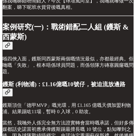
係我哋睇錯嘢鬧錯人？今次【球壇風向室】，我哋就嚟做一次
翻案，睇下呢班水貨背後嘅真相。
案例研究(一)：戰術錯配二人組 (鑊斯 &
西蒙斯)
喺四俠入面，鑊斯同西蒙斯兩個嘅情況最似，亦都最經典。佢
哋嘅「失敗」，根本唔係球員問題，而係領隊方磚塞圓窿嘅問
題。
鑊斯 (利物浦)：£1.16億嘅10號仔，被迫流放邊路
鑊斯頂住「德甲MVP」嘅光環，用 £1.165 億嘅天價加盟利物
浦。結果踢咗11場，暫時 0 入球，0 助攻。
當然，我哋外人係完全無方法證實轉會當時嘅承諾，但好多傳
媒都話史諾當初應承俾鑊斯踢最擅長嘅 10 號位，點知嚟到之
後，因為球隊戰績唔穩定，史諾決定重用蘇保斯禮，然後將鑊