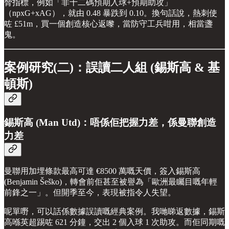
脅指標，例如「非十二碼預期入球+預期助攻」
（npxG+xAG），就由 0.48 暴跌到 0.10。換句話說，熱刺使
咗 £51m，買一個創造核心返嚟，當防守工兵咁用，相當盞
鬼。
案例研究(二)：誤讀二人組 (錫斯高 & 基
頓斯)
錫斯高 (Man Utd)：唔係佢把握力差，係曼聯創造
力差
曼聯用加埋條款最高可達 €8500 萬嘅天價，簽入錫斯高
(Benjamin Šeško)，轉會前佢甚至被譽為「歐洲最矚目嘅年輕
前鋒之一」。但開季至今，表現被指令人失望。
呢單嘢，可以話係數據誤讀嘅經典案例。我哋睇返數據，錫斯
高喺英超踢咗 621 分鐘，交出 2 個入球 1 次助攻。而佢同期嘅