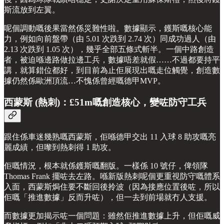
斯流放到左翼。
呢個調動嘅後果當然係災難性啦。數據顯示，鑊斯嘅核心能
力，例如向前盤帶（由 5.01 次跌到 2.74 次）同成功過人（由
2.13 次跌到 1.05 次），幾乎全部五條式斬半。一個中路創造
者，被迫喺邊路做拉邊工兵，數據唔差就假……不過都要持平
講，就算錯位都好，到目前為止佢展現出嘅走位觸覺，創造數
據仍然係歐洲頂流…不愧係曾經嘅德甲MVP。
西蒙斯 (熱刺)：£51m嘅創造核心，變咗防守工兵
跟住係車迷幾熟嘅西蒙斯，佢喺德甲交出 11 入球 8 助攻嘅亮
麗成績，但嚟到熱刺得 1 助攻。
佢嘅情況，根本就係鑊斯嘅翻版。一樣係 10 號仔，俾領隊
Thomas Frank 擺咗去左路。喺新版熱刺呢個更重視防守嘅體系
入面，西蒙斯焗住要不斷回後拎波（因為接應位置後咗，所以
佢嘅「推進數據」反而升咗），但一去到前場就冇人支援。
而數據更加揭示咗一個問題：雖然佢推進數據上升，但佢嘅威