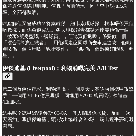
係差過佢喺德甲嗰陣。佢嘅「向前傳球」同「空中對抗成功
率」全部都跌晒。
咁點解佢又會成功？答案就係，紐卡素嘅球探，根本唔係買佢
啲數據，而係買佢踢法。各大球探報告都話禾達美迪係一個
「披著9號身型嘅10號球員」，佢哋買佢返嚟，係要做一個
「混合型9號組織者」，用佢嘅走位同球商去串連進攻。佢哋
買嘅係一個啱用嘅「戰術零件」，而唔係一個數據好睇嘅「明
星」。
伊傑迪基 (Liverpool)：利物浦嘅完美 A/B Test
第二個反例仲精彩。利物浦喺同一個夏天，簽咗兩個德甲攻擊
手：一個用 £1.16 億買嘅鑊，同埋用 £7900 萬買嘅伊傑迪基
(Ekitike)。
結果呢？德甲MVP 鑊斯 0G/0A，俾人鬧爆係水貨。反而「次
要簽約」嘅伊傑迪基，頭5次出場就攻入3球，踢出近乎夢幻嘅
開局。