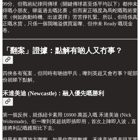
99分、但戰術紀律同傳球（關鍵傳球甚至係平均以下）都仲未
得嘅小朋友。睇返過去嘅比賽，佢而家正喺度為馬蛇嘅戰術要
求（例如跑動時機、出波選擇）苦苦掙扎緊。所以，佢唔係真
正嘅水貨，只係一個我哋溢價買返嚟、但仲未 Ready 嘅現金
卷。
「翻案」證據：點解有啲人又冇事？
四俠各有冤案，但同時有啲德甲兵，嚟到英超又會冇事？呢部
份就睇下點解。
禾達美迪 (Newcastle)：融入優先嘅勝利
第一個反例，就係紐卡素用 £6900 萬簽入嘅 禾達美迪 (Nick
Woltemade)。佢一嚟到英超就即插即用，首次上陣即入波，直
接將利記嘅鑊斯比下去。
但最有趣嘅地方嚟喇，如果你齋睇數據，禾達美迪嘅表現其實