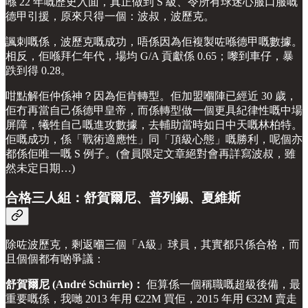
喺 22 年嘅歷史入面，真正做到 S 級、令所有球迷心服口服嘅
德甲引援，原來只得一個：波叔，波歷克。
諷刺嘅係，波歷克嘅成功，唔係因為佢複製咗喺德甲嘅數據。
相反，佢喺拜仁年代，場均 G/A 貢獻係 0.65；嚟到車仔，暴
跌到得 0.28。
咁點解佢仲係神？因為佢肯轉型。佢加盟嗰陣已經近 30 歲，
佢冇再當自己係德甲皇帝，而係轉型做一個更具紀律性嘅中場
屏障，犧牲自己嘅進攻數據，去輔助當時如日中天嘅林柏特。
佢嘅成功，係「戰術適應性」同「頂級心態」嘅勝利，呢個亦
都係佢唯一嘅 S 例子。(會員限定文章絕對會再詳寫波叔，雖
然未定日期…)
合格三人組：舒賀爾尼、普列錫、夏維斯
除咗波歷克，剩返嗰三個「A級」球員，其實都只係合格，而
且個個都有啲爭議：
舒賀爾尼 (André Schürrle)：
佢算係一個稱職嘅超級後備，最
重要嘅係，我哋 2013 年用 €22M 買佢，2015 年用 €32M 賣走