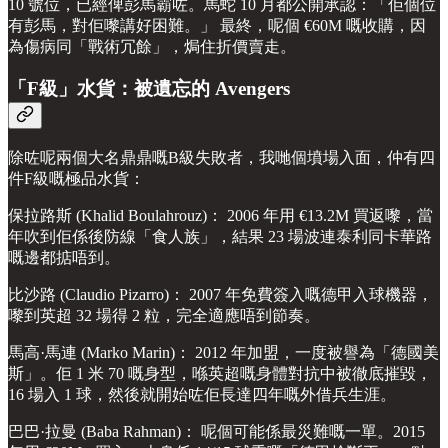
10 號位，已經俾彭馬霸咗。馬蛇 10 月都公開承認：「佢個位
有彭馬，對佢嚟講好困難。」 最終，呢個 €60M 嘅收購，因
為傷病同「戰術冗餘」，焗住折價賣走。
「F級」水貨：被遺忘的 Avengers
除咗呢兩個大名鼎鼎嘅B級失敗者，我哋個墳場入面，仲有四
件F級嘅極品水貨：
保拉路斯 (Khalid Boulahrouz)： 2006 年用 €13.2M 買返嚟，當
年吹到佢係後防線「食人族」，結果 23 場波連泰利同卡華路
嘅邊都掂唔到。
比沙路 (Claudio Pizarro)： 2007 年免費簽入嘅德甲入球機器，
嚟到英超 32 場得 2 粒，完全適應唔到節奏。
馬高·馬連 (Marko Marin)： 2012 年加盟，一度被譽為「德國美
斯」。佢 1 米 70 嘅身型，喺英超嘅身體對抗中被徹底摧毀，
16 場入 1 球，然後就開始咗佢長達四年嘅外借兵生涯。
巴巴·拉曼 (Baba Rahman)： 呢個可能係最災難嘅一單。2015