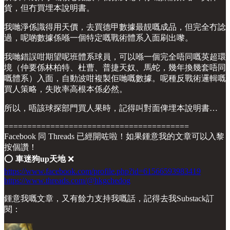
貨，但冇買埋本說明書。
我哋淨係識得用天價，去買德甲數據最靚嘅成品，但完全冇諗
過，呢啲數據係喺一個特定嘅戰術體系入面刷出嚟。
我哋錯誤咁期望呢班體系球員，可以喺一個完全唔同嘅英超環
境（仲要係林柏特、杜曹、普捷天奴、馬蛇，幾年換幾套唔同
嘅體系）入面，自動波咁複製佢哋嘅數據。呢種反戰術邏輯嘅
買人策略，失敗率高根本係必然。
所以，唔該球探部門買人果時，記得叫對面俾埋本說明書…
========================================
Facebook 同 Threads 已經開咗啦！如果鍾意我的文章可以入黎
按個讚！
⭕️
車迷狗up天地
❌
https://www.facebook.com/profile.php?id=61566593983419
https://www.threads.com/@hkgchedog
鍾意我嘅文章，又有餘力支持我嘅話，記得去我Substack訂
閱：