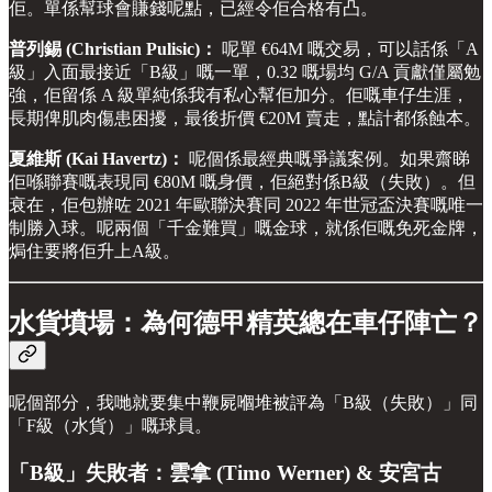
佢。單係幫球會賺錢呢點，已經令佢合格有凸。
普列錫 (Christian Pulisic)：
呢單 €64M 嘅交易，可以話係「A
級」入面最接近「B級」嘅一單，0.32 嘅場均 G/A 貢獻僅屬勉
強，佢留係 A 級單純係我有私心幫佢加分。佢嘅車仔生涯，
長期俾肌肉傷患困擾，最後折價 €20M 賣走，點計都係蝕本。
夏維斯 (Kai Havertz)：
呢個係最經典嘅爭議案例。如果齋睇
佢喺聯賽嘅表現同 €80M 嘅身價，佢絕對係B級（失敗）。但
衰在，佢包辦咗 2021 年歐聯決賽同 2022 年世冠盃決賽嘅唯一
制勝入球。呢兩個「千金難買」嘅金球，就係佢嘅免死金牌，
焗住要將佢升上A級。
水貨墳場：為何德甲精英總在車仔陣亡？
呢個部分，我哋就要集中鞭屍嗰堆被評為「B級（失敗）」同
「F級（水貨）」嘅球員。
「B級」失敗者：雲拿 (Timo Werner) & 安宮古