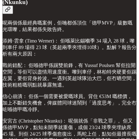
(Nkunku)
呢兩個係最經典嘅案例，佢哋都係頂住「德甲MVP」級數嘅
光環嚟，結果都係失敗告終。
添姆·雲拿 (Timo Werner)： 佢喺萊比錫嗰季 34 場入 28 球，嚟
到車仔 89 場得 23 球（英超兩季夾埋得10球）。點解？報告分
析有兩大原因：
戰術錯配： 佢喺德甲係踢雙前鋒，有 Yussuf Poulsen 幫佢拉開
空間，等佢可以盡情用速度衝。嚟到車仔，林柏特夾硬要佢踢
左翼，要佢背身拎波。一遇到英超球隊泊大巴，佢冇晒空間，
技術粗糙嘅弱點就暴露無遺。
信心崩潰： 佢係一個需要被愛嘅球員。背住 €53M 嘅標價，
加上不斷錯失機會，俾媒體同球迷鬧到「過度思考」，完全冇
咗喺德甲嘅冷靜。
安宮古 (Christopher Nkunku)： 呢個就係「非戰之罪」。佢又
係德甲MVP，點知未開季就重傷，成個 23/24 球季夾埋缺席
45 場。到佢 24/25 球季傷愈復出，馬蛇上任，點知佢最擅長嘅