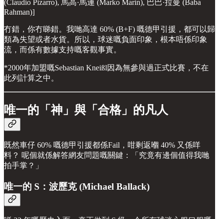
(Claudio Pizarro), 馬高·馬連 (Marko Marin), 巴巴·拉曼 (Baba
Rahman)]
冇錯，你冇睇錯。我哋高達 60% (B+F) 嘅德甲引援，都可以歸
類為失望或者水貨。所以，球迷嘅負面印象，根本唔係印象
流，而係有數據支持嘅客觀事實。
*2000年加盟嘅Sebastian Kneißl因為無參與過正式比賽，不在
此列計算之中。
唯一的「神」與「合格」的凡人
既然車仔 60% 嘅德甲引援都係Fail，咁剩返嗰 40% 又係咩
料？ 呢個就係解答網友問題嘅關鍵：「究竟有邊個值得我哋
拍手掌？」
唯一的 S：波歷克 (Michael Ballack)