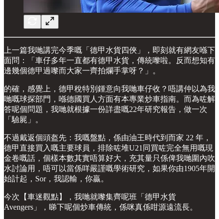
上一篇我哋講完今季嘅「德甲水貨四俠」，即刻就有網友喺下
面問：「車仔多年一直都有德甲水貨，傳統嚟啦。反而想知有
邊幾個德甲過嚟而大家一齊拍爛手掌呀？」。
的確，感覺上，德甲稅特別鍾意向我哋車仔收？唔講仲以為我
哋嘅球探部門，喺德國買人方面有本專業炒車指南。而為咗解
答呢個問題，我哋就根據一份詳盡嘅22年研究報告，做一次
「驗屍」。
不過戴返個頭盔先：我嘅盤點，係由油王時代到而家 22 年，
德甲直接買入嘅主要球員，排除咗堆U21同買咗完全無用嘅現
金卷嘅話，個樣本數其實唔算好大，充其量只係俾我哋圍內吹
水討論用，唔可以當係咩嚴謹嘅學術研究，如果你由1905年開
始計起，Sor，我認輸，你贏。
今次【車迷觀點】，我哋就嚟集齊呢班「德甲水貨
Avengers」，睇下呢個炒車傳統，係咪真係咁源遠流長。