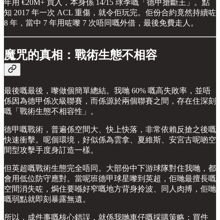
年用 €20M+ 買入，本身係 14/15 球季嘅「德甲搶斷王」。點
知 2017 年一次 ACL 重傷，就令佢玩完。佢份合約竟然持續咗
8 年，當中 7 年用咗嚟 7 次唔同嘅外借，最後免費走人。
魔咒的真相：戰術生態不相容
最後嘅最後，嚟做個簡單總結。我哋 60% 嘅高失敗率，並唔
係因為德甲係次級聯賽，而係源於兩個聯賽之間，存在住深刻
嘅「戰術生態不相容性」。
德甲嘅戰術，普遍係空間大、快上快落，非常依賴反搶之後嘅
快速衝擊。呢個環境，好似係為雲拿、夏維斯、安宮古呢啲空
間型攻擊手度身訂造一樣。
但英超嘅戰術生態完全唔同。大部份中下游球隊對住我哋，都
會用低位防守應對。當呢班德甲球星嚟到英超，佢哋最擅長嘅
空間消失咗，焗住要喺好窄嘅地方背身拎波、同人肉搏，佢哋
嘅弱點就即刻暴露無遺。
所以，成件事嘅核心錯誤，就係我哋車仔嘅採購策略：買件