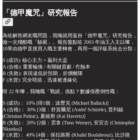
「德甲魔咒」研究報告
為咗解答網友嘅問題，我哋就用返份「德甲魔咒」研究報告，
做一次殘酷嘅「驗屍」。報告盤點咗 2003 年油王入主以嚟，
10單由德甲直接買入嘅主要轉會，再用一個評級系統去分類：
S (成功): 核心主力 + 贏到大盃
A (合格): 重要輪換 / 有關鍵貢獻 / 冇蝕本
B (失敗): 表現遠低於預期，折價離隊
F (水貨): 完全唔掂，迅速被邊緣化
咁 22 年嚟，我哋嘅「戰績」係點？數據係壓倒性嘅：
S (成功)： 10% [得1個：波歷克 (Michael Ballack)]
A (合格)： 30% [3個：舒賀爾尼 (André Schürrle), 普列錫
(Christian Pulisic), 夏維斯 (Kai Havertz)]
B (失敗)： 20% [2個：雲拿 (Timo Werner), 安宮古 (Christopher
Nkunku)]
F (水貨)： 40% [4個：保拉路斯 (Khalid Boulahrouz), 比沙路