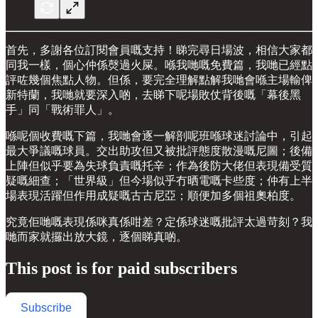
首先，多謝各位訂閱會員嘅支持！睇完尋日場波，相信大家都
同我一樣，個心仲係㷫過火屎。喺我哋嘅免費篇，我哋已經點
評咗幾個焦點人物。但係，要完全理解點解我哋會喺主場輸俾
新特蘭，我哋就要深入啲，去睇下呢場敗仗背後嘅「幕後黑
手」同「戰術罪人」。
喺呢個收費嘅下篇，我哋會逐一解剖呢班喺球迷討論中，引起
最大爭議嘅球員。交出助攻但又被批評態度散漫嘅尼圖；後備
上陣但似乎要為失球負責嘅托辛；作為後防大佬但表現備受質
疑嘅細查；「世界級」但今場似乎冇晒電嘅卡些度；仲有上半
場表現活躍但作用成疑嘅古古尼亞；順便加多個祖奧柏度。
究竟佢哋嘅表現係咪真係咁差？定係球迷嘅批評太過苛刻？我
哋而家就攞出放大鏡，逐個睇真啲。
This post is for paid subscribers
Subscribe