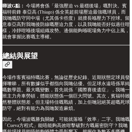
睇波G點：
今場將會係「最強壓迫 vs 最穩後場」嘅對決。賓
福特前鋒 泰亞高 (Thiago) 係全英超前場壓迫最強嘅球員，而
我哋嘅防守同中場（尤其係卡些度）就擅長喺壓力下控球。留
意泰亞高對我哋後防線嘅壓迫力度，以及我哋能否好似過往咁
樣，冷靜咁喺後場組織攻勢。邊個能夠喺呢場角力中佔上風，
就會掌握比賽嘅主導權。
總結與展望
今場作客賓福特嘅比賽，無論從歷史紀錄、近期狀態定球員發
揮嚟睇，所有數據似乎都指向我哋佔優。但足球永遠唔係單純
嘅數學題。最大嘅變數，首先就係「國際賽後遺症」，我哋一
班主力舟車勞頓，體能狀態係一個巨大問號。其次，賓福特雖
然整體狀態差，但主場特佳嘅戰績，加上佢哋冠絕英超嘅死球
防守，絕對有能力為我哋製造麻煩。
因此，今場波嘅勝負關鍵，可能就落喺「效率」二字。我哋嘅
「Cueva方程式」能唔能夠高效咁擊破對方嘅嚴密防守？我哋
嘅前場球員能唔能夠喺體力受影響下，把握住為數不多嘅機