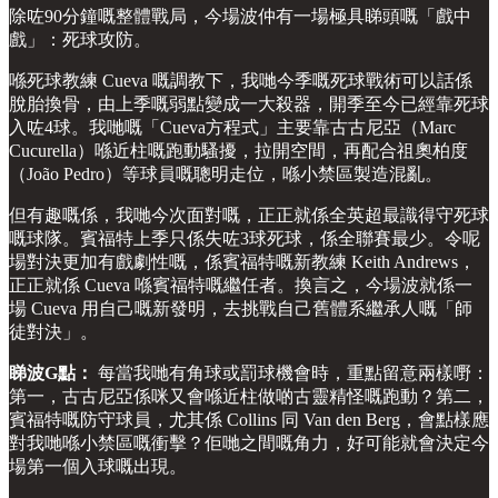
除咗90分鐘嘅整體戰局，今場波仲有一場極具睇頭嘅「戲中
戲」：死球攻防。
喺死球教練 Cueva 嘅調教下，我哋今季嘅死球戰術可以話係
脫胎換骨，由上季嘅弱點變成一大殺器，開季至今已經靠死球
入咗4球。我哋嘅「Cueva方程式」主要靠古古尼亞（Marc
Cucurella）喺近柱嘅跑動騷擾，拉開空間，再配合祖奧柏度
（João Pedro）等球員嘅聰明走位，喺小禁區製造混亂。
但有趣嘅係，我哋今次面對嘅，正正就係全英超最識得守死球
嘅球隊。賓福特上季只係失咗3球死球，係全聯賽最少。令呢
場對決更加有戲劇性嘅，係賓福特嘅新教練 Keith Andrews，
正正就係 Cueva 喺賓福特嘅繼任者。換言之，今場波就係一
場 Cueva 用自己嘅新發明，去挑戰自己舊體系繼承人嘅「師
徒對決」。
睇波G點：
每當我哋有角球或罰球機會時，重點留意兩樣嘢：
第一，古古尼亞係咪又會喺近柱做啲古靈精怪嘅跑動？第二，
賓福特嘅防守球員，尤其係 Collins 同 Van den Berg，會點樣應
對我哋喺小禁區嘅衝擊？佢哋之間嘅角力，好可能就會決定今
場第一個入球嘅出現。