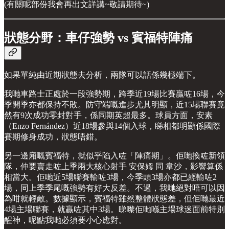
(有關呢部份我會再出文詳講~敬請期待~)
狀態分野：車仔強勢 vs 賓福特陣痛
如果單純由近期狀態去分析，兩隊可以話係幾極端下。
我哋車路士正處於一段強勢期，跨季近19場比賽贏咗16場，今
季開季亦都保持不敗。防守端嘅進步尤其明顯，近15場聯賽竟
然有9次成功零封對手，係同期英超最多。球員方面，安素
（Enzo Fernández）近18場參與14個入球，睇相都明顯係國際
賽期修身成功，狀態唔錯。
另一邊廂嘅賓福特，就似乎陷入咗「陣痛期」。佢哋換咗新領
隊，仲要賣走咗上季兩大核心射手 安保姆 同 韋沙，影響算係
相當大。佢哋近5場聯賽輸咗3場，今季頭3場亦都已經輸咗2
場，同上季季尾嘅強勢有好大反差。不過，我哋絕對唔可以因
為咁就輕敵。數據顯示，賓福特雖然整體狀態差，但佢哋最近
4場主場聯賽，就贏咗其中3場。睇嚟佢哋喺主場球迷面前特別
醒神，呢點我哋必須要小心應對。