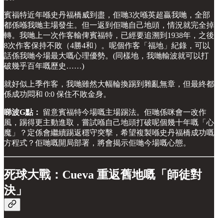
賓福特近年喺史丹福橋威到盡，佢哋3次喺英超贏我哋，全部
都係喺我哋主場發生。但一返到佢哋自己地頭，情況就完全掉
轉。我哋上一次作客輸俾賓福特，已經要追溯到1938年，之後
8次作客保持不敗（4勝4和）。呢個作客「福地」紀錄，可以
話係我哋今場最大嘅心理優勢。(同樣地，我哋輸波就可以打
破幾乎百年嘅歷史……)
就好似上季作客，我哋雖然大幅輪換踢到雜亂無章，但最終都
係成功悶和 0:0 保住不敗金身。
睇波G點：
留意賓福特今場嘅主場踢法。佢哋係咪會一改作
風，踢得更主動進取，嘗試喺自己地頭打破呢個幾十年嘅「心
魔」？定係會繼續踢返穩守突擊，希望複製喺史丹福橋成功嘅
方程式？佢哋嘅開局部署，將會揭示佢哋今場嘅心態。
死球大戰：Cueva 重返舊地嘅「師徒對
決」