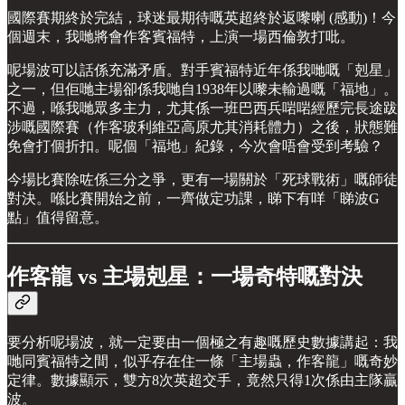
國際賽期終於完結，球迷最期待嘅英超終於返嚟喇 (感動)！今
個週末，我哋將會作客賓福特，上演一場西倫敦打吡。
呢場波可以話係充滿矛盾。對手賓福特近年係我哋嘅「剋星」
之一，但佢哋主場卻係我哋自1938年以嚟未輸過嘅「福地」。
不過，喺我哋眾多主力，尤其係一班巴西兵啱啱經歷完長途跋
涉嘅國際賽（作客玻利維亞高原尤其消耗體力）之後，狀態難
免會打個折扣。呢個「福地」紀錄，今次會唔會受到考驗？
今場比賽除咗係三分之爭，更有一場關於「死球戰術」嘅師徒
對決。喺比賽開始之前，一齊做定功課，睇下有咩「睇波G
點」值得留意。
作客龍 vs 主場剋星：一場奇特嘅對決
要分析呢場波，就一定要由一個極之有趣嘅歷史數據講起：我
哋同賓福特之間，似乎存在住一條「主場蟲，作客龍」嘅奇妙
定律。數據顯示，雙方8次英超交手，竟然只得1次係由主隊贏
波。