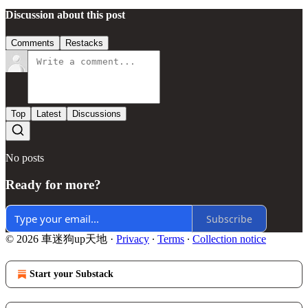
Discussion about this post
Comments
Restacks
Top
Latest
Discussions
No posts
Ready for more?
Subscribe
© 2026 車迷狗up天地
·
Privacy
∙
Terms
∙
Collection notice
Start your Substack