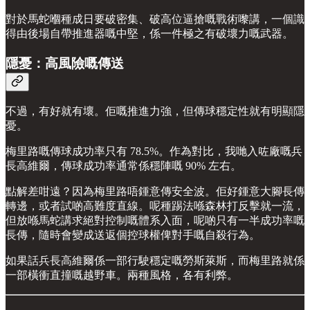
對於馬蛇嗰種成日要破密集、破高位逼搶嘅戰術嚟講，一個識
得由後場自帶推進器嘅中堅，係一件極之有破壞力嘅武器。
隱憂：高風險嘅傳送
不過，有好就有壞。佢嘅推進力強，但傳球穩定性就有明顯隱
憂。
梅里路嘅傳球成功率只有 78.5%。作為對比，我哋入咗廠嘅兵
長高維爾，傳球成功率通常係穩陣嘅 90% 左右。
點解差咁遠？因為梅里路唔鍾意傳安全波。佢好鍾意大腳長傳
轉邊，或者試啲高難度直線。呢種踢法喺森林打反擊就一流，
但放喺馬蛇講求絕對控制嘅體系入面，呢啲只有一半成功率嘅
長傳，隨時會變成送返個控球權俾對手嘅自殺行為。
如果話兵長高維爾係一部行駛穩定嘅勞斯萊斯，而梅里路就係
一部橫衝直撞嘅越野車。兩種風格，各有利弊。