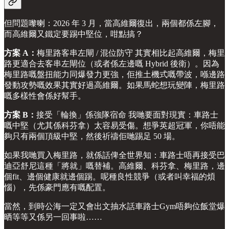
但問題嚟喇：2026 年 3 月，當高維爾復出，兩個都係左腳，
而高維爾又鐵定要踢中堅位，咁點搞？
方案 A：
梅里路客串左閘 / 混位防守 其實相比起高維爾，梅里
路更適合去客串左閘位（或者係左邊嘅 Hybrid 後衛）。因為
梅里路嘅盤扭能力同爆發力更強，佢推土機式嘅帶波，喺邊路
發動攻勢嘅效果其實好過高維爾。如果馬蛇想玩變陣，梅里路
嘅多樣性會係好幫手。
方案 B：
接受「輪換」係強隊宿命 我哋要面對現實：車路士
嘅中堅（尤其係科芬拿）太容易受傷。想爭英超冠軍，你唔能
夠只有兩個頂級中堅，然後祈禱佢哋踢足 50 場。
如果我哋買入梅里路，就係話俾全世界知：車路士唔再接受巴
迪亞舒尼這種「將就」嘅替補。高維爾、科芬拿、梅里路，邊
個fit、邊個健康就邊個踢。呢種良性競爭（或者叫幸福的煩
惱），先係豪門應有嘅配置。
當然，到時公海一定又會出文抽水話車路士Gym唔夠位飯堂爆
晒等等又係另一回事啦……