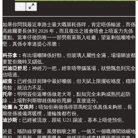
如果你問我最近車路士最大嘅噩耗係咩，肯定唔係輸波，而係
高維爾要長休到 2026 年，而且復出之後會唔會上唔返力先係
重點。當車仔後防唯一一部勞斯萊斯入咗廠，望返剩低嗰堆中
堅，真係令車迷提心吊膽：
科芬拿：
有出場嗰陣係好勁，但玻璃人屬性全滿，場場睇波都
要驚佢幾時又瞓低。
巴迪亞舒尼：
神經刀一把，經常唔帶腦落場，狀態飄忽到完全
信唔過。
細查：
已經係目前陣中最好嗰個，但天賦上限擺咗喺度，穩陣
有餘，統治力不足。
托辛：
明明簽佢返嚟係做老大哥，點知完全未夠成熟托起防
線，上場對列斯聯就係輸佢甩腳，直接送分。
哈圖 & 艾殊邦：
唔知佢兩個係得罪馬蛇定係真係未夠班，長
期坐係後備席暖櫈，連輪換都冇份。
迪沙斯：
已經被流放，跟咗 U21 踢波，基本上唔使預佢。
於是，喺防線穿窿、風聲鶴唳之際，一個又一個嘅傳聞就崛地
而起。而最新、最響亮嘅名，就係諾定咸森林嘅巴西坦克車：