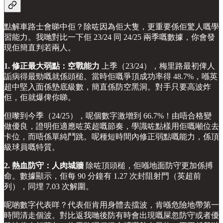
點解車路士會睇中佢？除咗因為佢大隻，更重要係佢驚人嘅學
習能力。我哋對比一下佢 23/24 同 24/25 兩季嘅數據，你會發
現佢簡直判若兩人。
1. 修正最大弱點：空戰能力
上季（23/24），梅里路最初俾人
詬病得最勁嘅就係頭槌。當時佢嘅爭頂成功率得 48.7%，喺英
超中堅入面係墊底級數，簡直係防空黑洞。對手只要高波炸
佢，佢就爆俾你睇。
但嚟到今季（24/25），呢個數字激增到 66.7%！由唔合格變
做優良，證明佢適應咗英超嘅節奏，學識咗點樣用佢嘅噸位去
卡位，而唔係單純鬥跳。呢種短時間內修正弱點嘅能力，係頂
級球員嘅特質。
2. 熱血防守：人肉城牆
除咗頂頭槌，佢喺地面防守更加係搏
命。數據顯示，佢每 90 分鐘有 1.27 次封阻射門（英超前
列），同埋 7.03 次解圍。
呢啲數字代表咩？代表佢肯用身體去擋波，肯喺危險地帶第一
時間清走個波。對比返我哋後防有時會出現嘅屎忽防守或者優