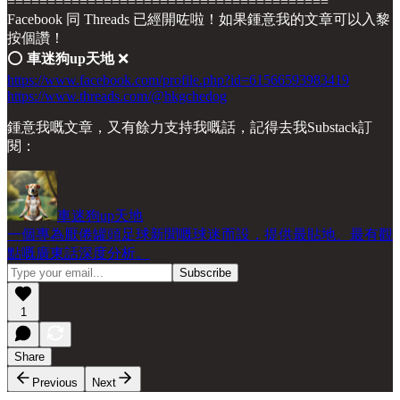
========================================
Facebook 同 Threads 已經開咗啦！如果鍾意我的文章可以入黎
按個讚！
⭕️
車迷狗up天地
❌
https://www.facebook.com/profile.php?id=61566593983419
https://www.threads.com/@hkgchedog
鍾意我嘅文章，又有餘力支持我嘅話，記得去我Substack訂
閱：
車迷狗up天地
一個專為厭倦罐頭足球新聞嘅球迷而設，提供最貼地、最有觀
點嘅廣東話深度分析。
1
Share
Previous
Next