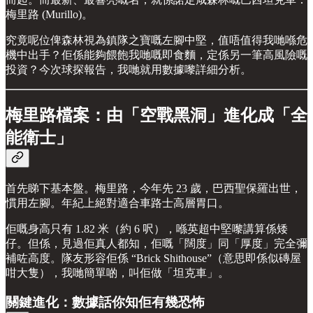
梅里路 (Murillo)。
究竟呢位俾森林視為鎮隊之寶嘅左腳中堅，值唔值得我哋喺危
機中出手？佢係能夠餵飽我哋嘅即食麵，定係另一筆高風險嘅
投資？今次球探報告，我哋就用數據嚟詳細分析。
梅里路檔案：由「空戰黑洞」進化成「全
能衛士」
首先睇下基本盤。梅里路，今年先 23 歲，巴西聖保羅出世，
慣用左腳。年紀上絕對適合車路士高層胃口。
佢嘅身高只有 1.82 米（約 6 呎），喺英超中堅嚟講算係矮
仔。但係，見過佢真人都知，佢嘅「闊度」同「厚度」完全彌
補咗高度。隊友形容佢係 “Brick Shithouse”（意思即係似磚屋
咁大隻），我哋簡單啲，叫佢做「坦克車」。
關鍵進化：數據話你知佢有幾恐怖