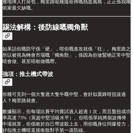
雅地俾人打荷包，梅里路呢種搵命搏嘅熱血風格，正正係我哋
依家最欠缺嘅。
踢法解構：後防線嘅獨角獸
如果話佢嘅防守係「硬」，咁佢嘅進攻就係「狂」。梅里路之
所以被視為轉會市場嘅「獨角獸」，係因為佢做緊啲正常中堅
唔會做、甚至唔敢做嘅嘢。
強項：推土機式帶波
你幾可見到一個大隻過大隻牛嘅中堅，會好似翼鋒咁扭波過
人？梅里路就會。
數據顯示，佢每場比賽平均嘗試過人超過 1 次，而且盤扭成功
率高達 73%（英超中堅頂級水平）。佢唔係單純將個波傳俾
中場就算，佢係敢於自己帶波殺上去，用佢嘅身位同爆發力，
好似推土機咁直接衝散對手第一道防線。