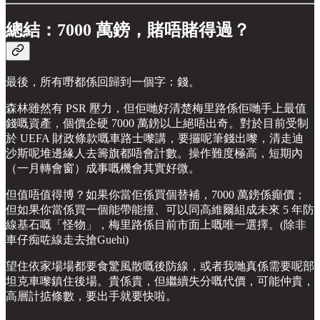
總結：7000 萬鎊，賭唔賭得過？
最後，所有嘢都係回歸到一個字：錢。
森林雖然有 PSR 壓力，但佢哋好清楚梅里路係佢哋手上最值
錢嘅資產，個價企硬 7000 萬鎊以上絕唔出奇。對於目前受制
於 UEFA 財政條款嘅車路士嚟講，要攞呢筆錢出嚟，清走迪
沙斯呢堆邊緣人去籌旗都唔會計數。操作難度極高，短期內
（一月轉會窗）成事嘅機會其實好微。
但值唔值得博？如果你當佢係買個替補，7000 萬鎊係癲價；
但如果你當係買一個能帶能撞、可以同高維爾組成未來 5 年防
線基石嘅「怪物」，梅里路係目前市面上嘅唯一選擇。(除非
車仔痴咗線走去搶Guehi)
望住依家場場都要食驚風散嘅後防線，或者我哋真係需要呢部
坦克車嚟鎮住後場。貴係貴，但繼續失分嘅代價，可能仲貴，
高層計掂條數，要出手就要快啦。