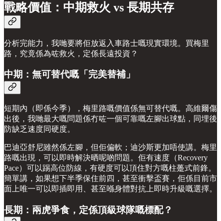
戰略價值：中期救火 vs 長期共存
分析完能力，我哋要將佢放返入車路士嘅現實環境。買梅里
路，究竟係為咗救火，定係長遠投資？
中期：無可替代嘅「完美替補」
短期內（即係今季），梅里路嘅價值係無可替代嘅。高維爾傷
出後，我哋最大嘅問題係冇咗一個可靠嘅左腳出球點，同埋後
防缺乏速度同硬度。
巴迪亞舒尼雖然係左腳，但佢偏軟；迪沙斯更加唔使講。梅里
路嘅出現，可以即時解決晒呢啲問題。佢有速度（Recovery
Pace）可以踢高位防線，有硬度可以頂住對方嘅柱躉式前鋒。
簡單講，如果想下半季保住前四，甚至衝擊盃賽，佢係目前市
面上唯一可以即插即用、甚至喺身體對抗上即時升級嘅選擇。
長期：兩虎爭食，定係頂級球隊嘅標配？